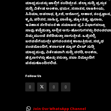
ಮಾಧ್ಯಮವನ್ನು ಚಾಲ್ತಿಗೆ ತಂದಿದ್ದೇವೆ. ಜಿಲ್ಲಾ ಸುದ್ದಿ, ಪ್ರಸ್ತುತ
ಸುದ್ದಿ, ವಿಶೇಷ ಅಂಕಣ, ಧರ್ಮ, ಸನಾತನ, ರಾಜಕೀಯ,
ಸಿನಿಮಾ, ಅಪರಾಧ, ಕ್ರೀಡೆ, ಆರೋಗ್ಯ, ಆಹಾರ, ತಂತ್ರಜ್ಞಾನ,
ಕೃಷಿ, ಪರಿಸರ, ಸಾಹಿತ್ಯ, ವಾಣಿಜ್ಯ, ಜ್ಯೋತಿಷ್ಯ, ಪುರಾಣ,
ಇತಿಹಾಸ ಸೇರಿದಂತೆ ಈ ಸಮಾಜದ ಪ್ರತಿ ವಿಭಾಗದಲ್ಲೂ
ನಾವು ಕಣ್ಣಿಡುತ್ತಾ, ಅಲ್ಲಿನ ಆಗು-ಹೋಗುಗಳನ್ನು ನಿರಂತರವಾ
ನಿಮ್ಮ ಮುಂದೆ ತೆರೆದಿಡುತ್ತಾ ಸಾಗುತ್ತೇವೆ. ಒಟ್ಟಿನಲ್ಲಿ,
ಬರವಣಿಗೆಯಲ್ಲೇ ಭಗವಂತನನ್ನ ಕಾಣುತ್ತಿರುವ, ಸದೃಢ
ತಂಡದೊಂದಿಗೆ, ಕರ್ನಾಟಕ ನ್ಯೂಸ್ ಬೀಟ್ ಸುದ್ದಿ
ಮಾಧ್ಯಮವು, ವಿಶೇಷವಾಗಿ ಸುದ್ದಿ, ವರದಿ, ಅಂಕಣ,
ಚಿತ್ರಣಗಳನ್ನು ಹೊತ್ತು ತರುತ್ತಾ, ಸದಾ ನಿಮ್ಮೊಂದಿಗೆ
ಬೆಸೆದುಕೊಂಡಿರಲಿದೆ.
Follow Us
Join Our WhatsApp Channel