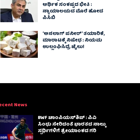
ಆರ್ಥಿಕ ಸಂಕಷ್ಟದ ಭೀತಿ :
ನ್ಯಾಯಾಲಯದ ಮೊರೆ ಹೋದ
ಪಿಸಿಬಿ
‘ಅನಲಾಗ್ ಪನೀರ್’ ತಯಾರಿಕೆ,
ಮಾರಾಟಕ್ಕೆ ನಿಷೇಧ : ನಿಯಮ
ಉಲ್ಲಂಘಿಸಿದ್ರೆ ಜೈಲು!
ecent News
BWF ಚಾಂಪಿಯನ್‌ಶಿಪ್ : ಪಿವಿ
ಸಿಂಧು ಸೇರಿದಂತೆ ಭಾರತದ ನಾಲ್ಕು
ಸ್ಪರ್ಧಿಗಳಿಗೆ ಶ್ರೇಯಾಂಕದ ಗರಿ