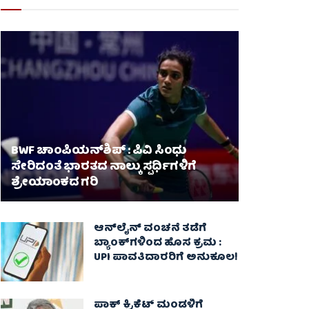
BWF ಚಾಂಪಿಯನ್‌ಶಿಪ್ : ಪಿವಿ ಸಿಂಧು
ಸೇರಿದಂತೆ ಭಾರತದ ನಾಲ್ಕು ಸ್ಪರ್ಧಿಗಳಿಗೆ
ಶ್ರೇಯಾಂಕದ ಗರಿ
ಆನ್‌ಲೈನ್ ವಂಚನೆ ತಡೆಗೆ
ಬ್ಯಾಂಕ್‌ಗಳಿಂದ ಹೊಸ ಕ್ರಮ :
UPI ಪಾವತಿದಾರರಿಗೆ ಅನುಕೂಲ!
ಪಾಕ್‌ ಕ್ರಿಕೆಟ್ ಮಂಡಳಿಗೆ