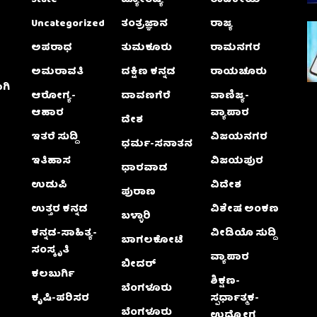
Uncategorized
ತಂತ್ರಜ್ಞಾನ
ರಾಜ್ಯ
ಅಪರಾಧ
ತುಮಕೂರು
ರಾಮನಗರ
ಅಮರಾವತಿ
ದಕ್ಷಿಣ ಕನ್ನಡ
ರಾಯಚೂರು
ಗಿ
ಆರೋಗ್ಯ-
ದಾವಣಗೆರೆ
ವಾಣಿಜ್ಯ-
ಆಹಾರ
ವ್ಯಾಪಾರ
ದೇಶ
ಇತರೆ ಸುದ್ದಿ
ವಿಜಯನಗರ
ಧರ್ಮ-ಸನಾತನ
ಇತಿಹಾಸ
ವಿಜಯಪುರ
ಧಾರವಾಡ
ಉಡುಪಿ
ವಿದೇಶ
ಪುರಾಣ
ಉತ್ತರ ಕನ್ನಡ
ವಿಶೇಷ ಅಂಕಣ
ಬಳ್ಳಾರಿ
ಕನ್ನಡ-ಸಾಹಿತ್ಯ-
ವೀಡಿಯೊ ಸುದ್ದಿ
ಬಾಗಲಕೋಟೆ
ಸಂಸ್ಕೃತಿ
ವ್ಯಾಪಾರ
ಬೀದರ್
ಕಲಬುರ್ಗಿ
ಶಿಕ್ಷಣ-
ಬೆಂಗಳೂರು
ಕೃಷಿ-ಪರಿಸರ
ಸ್ಪರ್ಧಾತ್ಮಕ-
ಬೆಂಗಳೂರು
ಉದ್ಯೋಗ