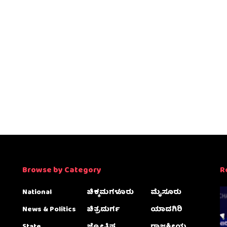
Browse by Category
R
National
ಚಿಕ್ಕಮಗಳೂರು
ಮೈಸೂರು
News & Politics
ಚಿತ್ರದುರ್ಗ
ಯಾದಗಿರಿ
State
ಜ್ಯೋತಿಷ್ಯ
ರಾಜಕೀಯ