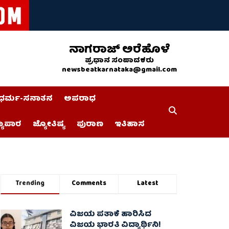
ನಾಗರಾಜ್ ಅರೆಹೊಳೆ
ಪ್ರಧಾನ ಸಂಪಾದಕರು
newsbeatkarnataka@gmail.com
ಧರ್ಮ-ಸನಾತನ
ಅಪರಾಧ
್ಯಾಪಾರ
ಜ್ಯೋತಿಷ್ಯ
ಪುರಾಣ
ಇತಿಹಾಸ
Trending
Comments
Latest
ವಿಜಯ ಪತಾಕೆ ಹಾರಿಸಿದ
ವಿಜಯ ಭಾರತಿ ವಿದ್ಯಾರ್ಥಿನಿ!