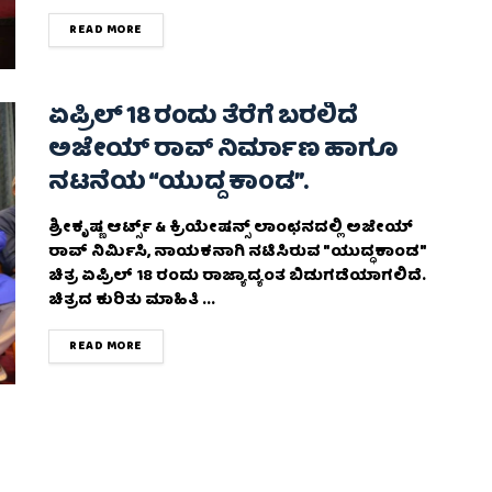
DETAILS
READ MORE
ಏಪ್ರಿಲ್ 18 ರಂದು ತೆರೆಗೆ ಬರಲಿದೆ
ಅಜೇಯ್ ರಾವ್ ನಿರ್ಮಾಣ ಹಾಗೂ
ನಟನೆಯ “ಯುದ್ದ ಕಾಂಡ”.
ಶ್ರೀಕೃಷ್ಣ ಆರ್ಟ್ಸ್ & ಕ್ರಿಯೇಷನ್ಸ್ ಲಾಂಛನದಲ್ಲಿ ಅಜೇಯ್
ರಾವ್ ನಿರ್ಮಿಸಿ, ನಾಯಕನಾಗಿ ನಟಿಸಿರುವ "ಯುದ್ಧಕಾಂಡ"
ಚಿತ್ರ ಏಪ್ರಿಲ್ 18 ರಂದು ರಾಜ್ಯಾದ್ಯಂತ ಬಿಡುಗಡೆಯಾಗಲಿದೆ.
ಚಿತ್ರದ ಕುರಿತು ಮಾಹಿತಿ ...
DETAILS
READ MORE