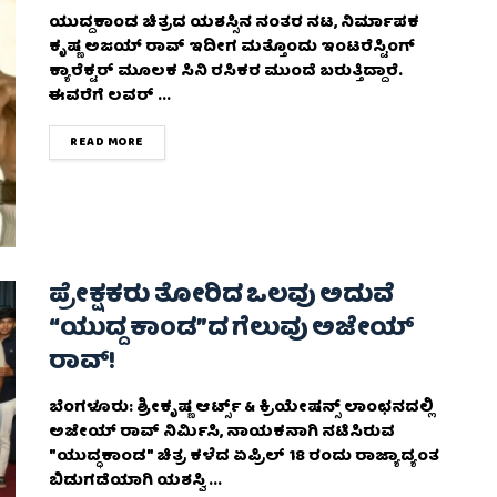
ಯುದ್ದಕಾಂಡ ಚಿತ್ರದ ಯಶಸ್ಸಿನ ನಂತರ ನಟ, ನಿರ್ಮಾಪಕ
ಕೃಷ್ಣ ಅಜಯ್ ರಾವ್ ಇದೀಗ ಮತ್ತೊಂದು ಇಂಟರೆಸ್ಟಿಂಗ್
ಕ್ಯಾರೆಕ್ಟರ್ ಮೂಲಕ ಸಿನಿ ರಸಿಕರ ಮುಂದೆ ಬರುತ್ತಿದ್ದಾರೆ.
ಈವರೆಗೆ ಲವರ್ ...
DETAILS
READ MORE
ಪ್ರೇಕ್ಷಕರು ತೋರಿದ ಒಲವು ಅದುವೆ
“ಯುದ್ದ ಕಾಂಡ”ದ ಗೆಲುವು ಅಜೇಯ್
ರಾವ್!
ಬೆಂಗಳೂರು: ಶ್ರೀಕೃಷ್ಣ ಆರ್ಟ್ಸ್ & ಕ್ರಿಯೇಷನ್ಸ್ ಲಾಂಛನದಲ್ಲಿ
ಅಜೇಯ್ ರಾವ್ ನಿರ್ಮಿಸಿ, ನಾಯಕನಾಗಿ ನಟಿಸಿರುವ
"ಯುದ್ಧಕಾಂಡ" ಚಿತ್ರ ಕಳೆದ ಏಪ್ರಿಲ್ 18 ರಂದು ರಾಜ್ಯಾದ್ಯಂತ
ಬಿಡುಗಡೆಯಾಗಿ ಯಶಸ್ವಿ ...