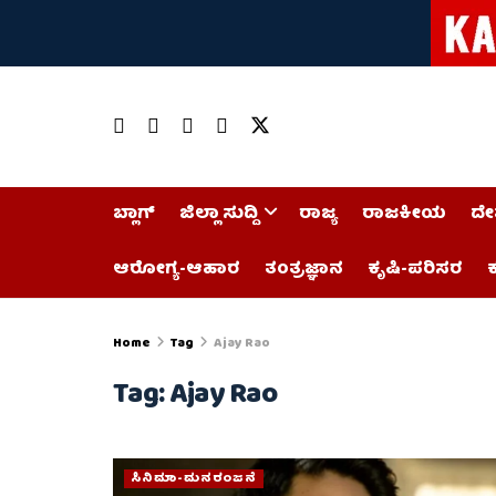
ಬ್ಲಾಗ್
ಜಿಲ್ಲಾ ಸುದ್ದಿ
ರಾಜ್ಯ
ರಾಜಕೀಯ
ದೇ
ಆರೋಗ್ಯ-ಆಹಾರ
ತಂತ್ರಜ್ಞಾನ
ಕೃಷಿ-ಪರಿಸರ
ಕ
Home
Tag
Ajay Rao
Tag:
Ajay Rao
ಸಿನಿಮಾ-ಮನರಂಜನೆ