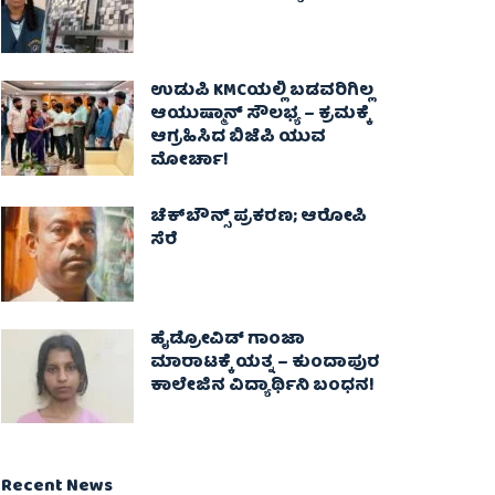
ಉಡುಪಿ KMCಯಲ್ಲಿ ಬಡವರಿಗಿಲ್ಲ
ಆಯುಷ್ಮಾನ್ ಸೌಲಭ್ಯ – ಕ್ರಮಕ್ಕೆ
ಆಗ್ರಹಿಸಿದ ಬಿಜೆಪಿ ಯುವ
ಮೋರ್ಚಾ!
ಚೆಕ್​ಬೌನ್ಸ್​ ಪ್ರಕರಣ; ಆರೋಪಿ
ಸೆರೆ
ಹೈಡ್ರೋವಿಡ್ ಗಾಂಜಾ
ಮಾರಾಟಕ್ಕೆ ಯತ್ನ – ಕುಂದಾಪುರ
ಕಾಲೇಜಿನ ವಿದ್ಯಾರ್ಥಿನಿ ಬಂಧನ!
Recent News