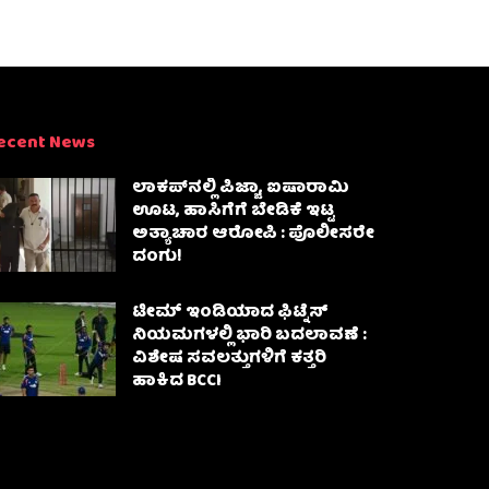
ecent News
ಲಾಕಪ್‌ನಲ್ಲಿ ಪಿಜ್ಜಾ, ಐಷಾರಾಮಿ
ಊಟ, ಹಾಸಿಗೆಗೆ ಬೇಡಿಕೆ ಇಟ್ಟ
ಅತ್ಯಾಚಾರ ಆರೋಪಿ : ಪೊಲೀಸರೇ
ದಂಗು!
ಟೀಮ್ ಇಂಡಿಯಾದ ಫಿಟ್ನೆಸ್
ನಿಯಮಗಳಲ್ಲಿ ಭಾರಿ ಬದಲಾವಣೆ :
ವಿಶೇಷ ಸವಲತ್ತುಗಳಿಗೆ ಕತ್ತರಿ
ಹಾಕಿದ BCCI