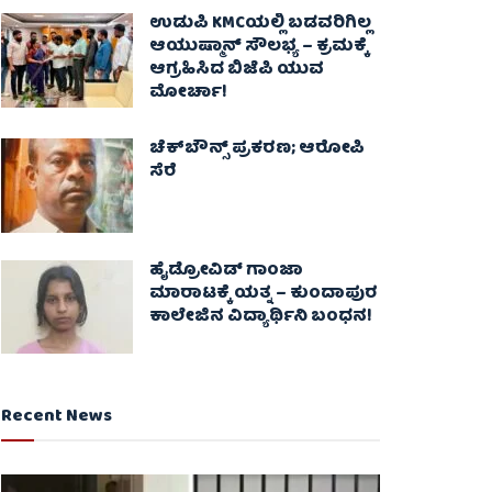
ಉಡುಪಿ KMCಯಲ್ಲಿ ಬಡವರಿಗಿಲ್ಲ
ಆಯುಷ್ಮಾನ್ ಸೌಲಭ್ಯ – ಕ್ರಮಕ್ಕೆ
ಆಗ್ರಹಿಸಿದ ಬಿಜೆಪಿ ಯುವ
ಮೋರ್ಚಾ!
ಚೆಕ್​ಬೌನ್ಸ್​ ಪ್ರಕರಣ; ಆರೋಪಿ
ಸೆರೆ
ಹೈಡ್ರೋವಿಡ್ ಗಾಂಜಾ
ಮಾರಾಟಕ್ಕೆ ಯತ್ನ – ಕುಂದಾಪುರ
ಕಾಲೇಜಿನ ವಿದ್ಯಾರ್ಥಿನಿ ಬಂಧನ!
Recent News