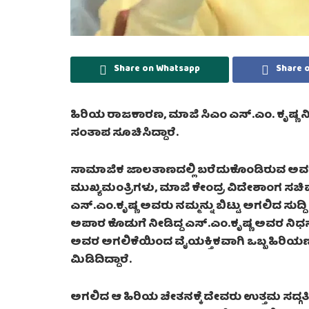
Share on Whatsapp
Share 
ಹಿರಿಯ ರಾಜಕಾರಣ, ಮಾಜಿ ಸಿಎಂ ಎಸ್.ಎಂ. ಕೃಷ್ಣ ನ
ಸಂತಾಪ ಸೂಚಿಸಿದ್ದಾರೆ.
ಸಾಮಾಜಿಕ ಜಾಲತಾಣದಲ್ಲಿ ಬರೆದುಕೊಂಡಿರುವ ಅವರು,
ಮುಖ್ಯಮಂತ್ರಿಗಳು, ಮಾಜಿ ಕೇಂದ್ರ ವಿದೇಶಾಂಗ ಸಚ
ಎಸ್.ಎಂ.ಕೃಷ್ಣ ಅವರು ನಮ್ಮನ್ನು ಬಿಟ್ಟು ಅಗಲಿದ ಸುದ್ದಿ
ಅಪಾರ ಕೊಡುಗೆ ನೀಡಿದ್ದ ಎಸ್.ಎಂ.ಕೃಷ್ಣ ಅವರ ನಿಧನ
ಅವರ ಅಗಲಿಕೆಯಿಂದ ವೈಯಕ್ತಿಕವಾಗಿ ಒಬ್ಬ ಹಿರಿಯ
ಮಿಡಿದಿದ್ದಾರೆ.
ಅಗಲಿದ ಆ ಹಿರಿಯ ಚೇತನಕ್ಕೆ ದೇವರು ಉತ್ತಮ ಸದ್ಗತಿ