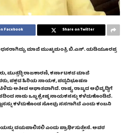
on Facebook
Share on Twitter
ಿಧನರಾಗಿದ್ದು, ಮಾಜಿ ಮುಖ್ಯಮಂತ್ರಿ ಬಿ.ಎಸ್. ಯಡಿಯೂರಪ್ಪ
 ಮುತ್ಸದ್ಧಿ ರಾಜಕಾರಣಿ, ಕರ್ನಾಟಕದ ಮಾಜಿ
ಿವರು, ಪಕ್ಷದ ಹಿರಿಯ ನಾಯಕ, ಪದ್ಮವಿಭೂಷಣ
 ತಿಳಿದು ಅತೀವ ಆಘಾತವಾಗಿದೆ. ರಾಷ್ಟ್ರ, ರಾಜ್ಯದ ಅಭಿವೃದ್ಧಿಗೆ
ದಿಂದ ನಾಡು ಒಬ್ಬ ಶ್ರೇಷ್ಠ ನಾಯಕನನ್ನು ಕಳೆದುಕೊಂಡಿದೆ.
ಣ್ಣನನ್ನು ಕಳೆದುಕೊಂಡ ನೋವು ನನಗಾಗಿದೆ ಎಂದು ಕಂಬನಿ
ಯನ್ನು ದಯಪಾಲಿಸಲಿ ಎಂದು ಪ್ರಾರ್ಥಿಸುತ್ತೇನೆ. ಅವರ