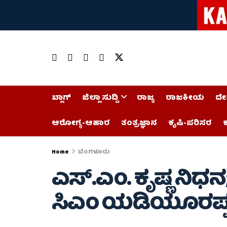
ಬ್ಲಾಗ್
ಜಿಲ್ಲಾ ಸುದ್ದಿ
ರಾಜ್ಯ
ರಾಜಕೀಯ
ದೇ
ಆರೋಗ್ಯ-ಆಹಾರ
ತಂತ್ರಜ್ಞಾನ
ಕೃಷಿ-ಪರಿಸರ
ಕ
Home
ಬೆಂಗಳೂರು
ಎಸ್.ಎಂ. ಕೃಷ್ಣ ನಿಧ
ಸಿಎಂ ಯಡಿಯೂರಪ್