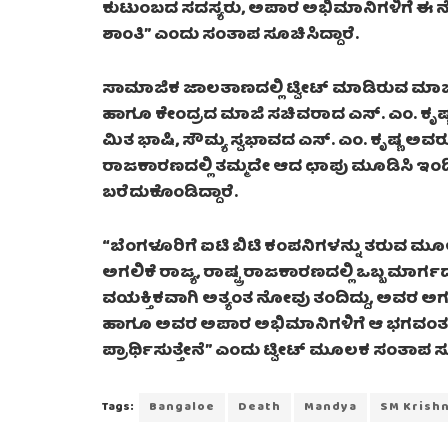
ಕುಟುಂಬದ ಸದಸ್ಯರು, ಅಪಾರ ಅಭಿಮಾನಿಗಳಿಗೆ ಈ ನೋವ
ಶಾಂತಿ” ಎಂದು ಸಂತಾಪ ಸೂಚಿಸಿದ್ದಾರೆ.
ಸಾಮಾಜಿಕ ಜಾಲತಾಣದಲ್ಲಿ ಟ್ವೀಟ್ ಮಾಡಿರುವ ಮಾಜ
ಹಾಗೂ ಕೇಂದ್ರದ ಮಾಜಿ ಸಚಿವರಾದ ಎಸ್. ಎಂ. ಕೃಷ್ಣ 
ಮಿತ ಭಾಷಿ, ಸೌಮ್ಯ ಸ್ವಭಾವದ ಎಸ್. ಎಂ. ಕೃಷ್ಣ ಅವರ
ರಾಜಕಾರಣದಲ್ಲಿ ತಮ್ಮದೇ ಆದ ಛಾಪು ಮೂಡಿಸಿ ಇಂದ
ಬರೆದುಕೊಂಡಿದ್ದಾರೆ.
“ಬೆಂಗಳೂರಿಗೆ ಐಟಿ ಬಿಟಿ ಕಂಪನಿಗಳನ್ನು ತರುವ ಮೂಲಕ
ಅಗಲಿಕೆ ರಾಜ್ಯ, ರಾಷ್ಟ್ರ ರಾಜಕಾರಣದಲ್ಲಿ ಒಬ್ಬ ಮಾ
ವಯಕ್ತಿಕವಾಗಿ ಅತ್ಯಂತ ನೋವು ತಂದಿದ್ದು, ಅವರ ಅಗ
ಹಾಗೂ ಅವರ ಅಪಾರ ಅಭಿಮಾನಿಗಳಿಗೆ ಆ ಭಗವಂತ ಕರು
ಪ್ರಾರ್ಥಿಸುತ್ತೇನೆ” ಎಂದು ಟ್ವೀಟ್ ಮೂಲಕ ಸಂತಾಪ ಸೂ
Tags:
Bangaloe
Death
Mandya
SM Krish