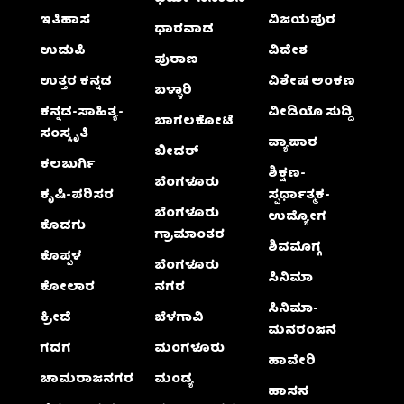
ಇತಿಹಾಸ
ವಿಜಯಪುರ
ಧಾರವಾಡ
ಉಡುಪಿ
ವಿದೇಶ
ಪುರಾಣ
ಉತ್ತರ ಕನ್ನಡ
ವಿಶೇಷ ಅಂಕಣ
ಬಳ್ಳಾರಿ
ಕನ್ನಡ-ಸಾಹಿತ್ಯ-
ವೀಡಿಯೊ ಸುದ್ದಿ
ಬಾಗಲಕೋಟೆ
ಸಂಸ್ಕೃತಿ
ವ್ಯಾಪಾರ
ಬೀದರ್
ಕಲಬುರ್ಗಿ
ಶಿಕ್ಷಣ-
ಬೆಂಗಳೂರು
ಕೃಷಿ-ಪರಿಸರ
ಸ್ಪರ್ಧಾತ್ಮಕ-
ಬೆಂಗಳೂರು
ಉದ್ಯೋಗ
ಕೊಡಗು
ಗ್ರಾಮಾಂತರ
ಶಿವಮೊಗ್ಗ
ಕೊಪ್ಪಳ
ಬೆಂಗಳೂರು
ಸಿನಿಮಾ
ಕೋಲಾರ
ನಗರ
ಸಿನಿಮಾ-
ಕ್ರೀಡೆ
ಬೆಳಗಾವಿ
ಮನರಂಜನೆ
ಗದಗ
ಮಂಗಳೂರು
ಹಾವೇರಿ
ಚಾಮರಾಜನಗರ
ಮಂಡ್ಯ
ಹಾಸನ