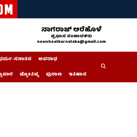
ನಾಗರಾಜ್ ಅರೆಹೊಳೆ
ಪ್ರಧಾನ ಸಂಪಾದಕರು
newsbeatkarnataka@gmail.com
ಧರ್ಮ-ಸನಾತನ
ಅಪರಾಧ
್ಯಾಪಾರ
ಜ್ಯೋತಿಷ್ಯ
ಪುರಾಣ
ಇತಿಹಾಸ