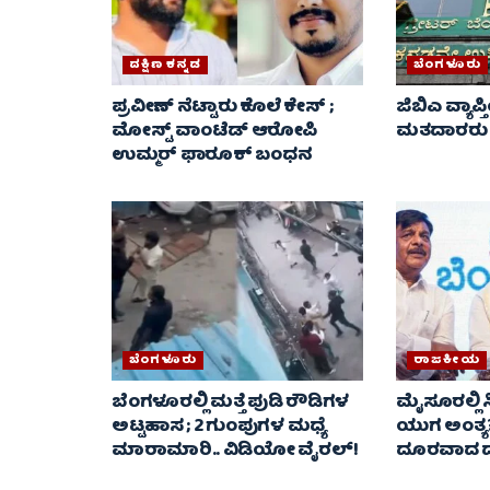
ದಕ್ಷಿಣ ಕನ್ನಡ
ಬೆಂಗಳೂರು
ಪ್ರವೀಣ್ ನೆಟ್ಟಾರು ಕೊಲೆ ಕೇಸ್ ​;
ಜಿಬಿಎ ವ್ಯಾಪ್ತ
ಮೋಸ್ಟ್ ವಾಂಟೆಡ್‌ ಆರೋಪಿ
ಮತದಾರರು AS
ಉಮ್ಮರ್ ಫಾರೂಕ್ ಬಂಧನ
ಬೆಂಗಳೂರು
ರಾಜಕೀಯ
ಬೆಂಗಳೂರಲ್ಲಿ ಮತ್ತೆ ಪುಡಿ ರೌಡಿಗಳ
ಮೈಸೂರಲ್ಲಿ 
ಅಟ್ಟಹಾಸ ; 2 ಗುಂಪುಗಳ ಮಧ್ಯೆ
ಯುಗ ಅಂತ್ಯ
ಮಾರಾಮಾರಿ.. ವಿಡಿಯೋ ವೈರಲ್‌!
ದೂರವಾದ ದೋ