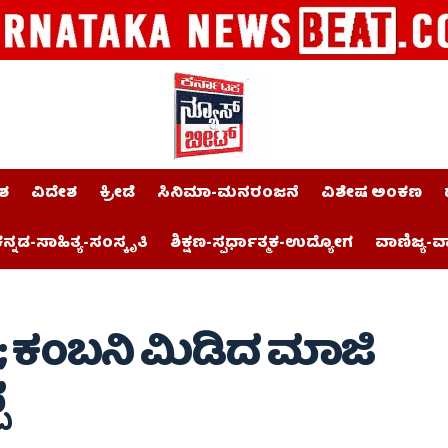
ಶ
ವಿದೇಶ
ಕ್ರೀಡೆ
ಸಿನಿಮಾ-ಮನರಂಜನೆ
ವಿಶೇಷ ಅಂಕಣ
ನ್ನಡ-ಸಾಹಿತ್ಯ-ಸಂಸ್ಕೃತಿ
ಶಿಕ್ಷಣ-ಸ್ಪರ್ಧಾತ್ಮಕ-ಉದ್ಯೋಗ
ವಾಣಿಜ್ಯ-ವ
ನ; ಕಂಬನಿ ಮಿಡಿದ ಮಾಜಿ
ಪ