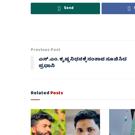
Send
Previous Post
ಎಸ್.ಎಂ. ಕೃಷ್ಣ ನಿಧನಕ್ಕೆ ಸಂತಾಪ ಸೂಚಿಸಿದ
ಪ್ರಧಾನಿ
Related
Posts