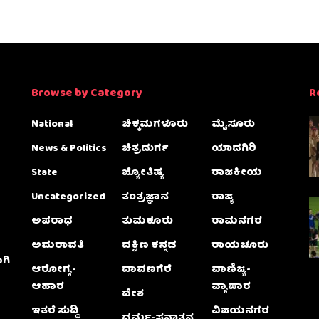
Browse by Category
R
National
ಚಿಕ್ಕಮಗಳೂರು
ಮೈಸೂರು
News & Politics
ಚಿತ್ರದುರ್ಗ
ಯಾದಗಿರಿ
State
ಜ್ಯೋತಿಷ್ಯ
ರಾಜಕೀಯ
Uncategorized
ತಂತ್ರಜ್ಞಾನ
ರಾಜ್ಯ
ಅಪರಾಧ
ತುಮಕೂರು
ರಾಮನಗರ
ಅಮರಾವತಿ
ದಕ್ಷಿಣ ಕನ್ನಡ
ರಾಯಚೂರು
ಗಿ
ಆರೋಗ್ಯ-
ದಾವಣಗೆರೆ
ವಾಣಿಜ್ಯ-
ಆಹಾರ
ವ್ಯಾಪಾರ
ದೇಶ
ಇತರೆ ಸುದ್ದಿ
ವಿಜಯನಗರ
ಧರ್ಮ-ಸನಾತನ