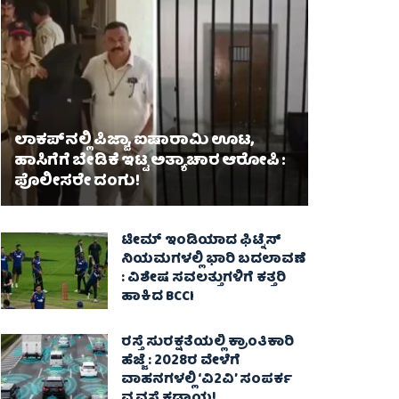
ಲಾಕಪ್‌ನಲ್ಲಿ ಪಿಜ್ಜಾ, ಐಷಾರಾಮಿ ಊಟ,
ಹಾಸಿಗೆಗೆ ಬೇಡಿಕೆ ಇಟ್ಟ ಅತ್ಯಾಚಾರ ಆರೋಪಿ :
ಪೊಲೀಸರೇ ದಂಗು!
ಟೀಮ್ ಇಂಡಿಯಾದ ಫಿಟ್ನೆಸ್
ನಿಯಮಗಳಲ್ಲಿ ಭಾರಿ ಬದಲಾವಣೆ
: ವಿಶೇಷ ಸವಲತ್ತುಗಳಿಗೆ ಕತ್ತರಿ
ಹಾಕಿದ BCCI
ರಸ್ತೆ ಸುರಕ್ಷತೆಯಲ್ಲಿ ಕ್ರಾಂತಿಕಾರಿ
ಹೆಜ್ಜೆ : 2028ರ ವೇಳೆಗೆ
ವಾಹನಗಳಲ್ಲಿ ‘ವಿ2ವಿ’ ಸಂಪರ್ಕ