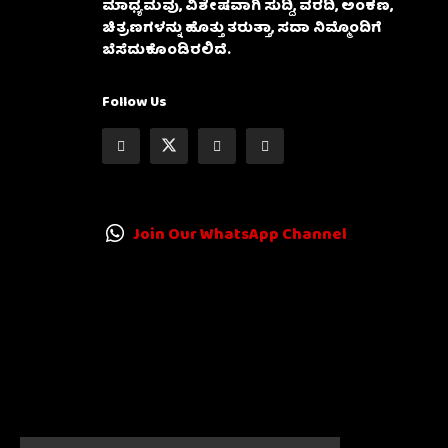
ಮಾಧ್ಯಮವು, ವಿಶೇಷವಾಗಿ ಸುದ್ದಿ, ವರದಿ, ಅಂಕಣ,
ಚಿತ್ರಣಗಳನ್ನು ಹೊತ್ತು ತರುತ್ತಾ, ಸದಾ ನಿಮ್ಮೊಂದಿಗೆ
ಬೆಸೆದುಕೊಂಡಿರಲಿದೆ.
Follow Us
Join Our WhatsApp Channel