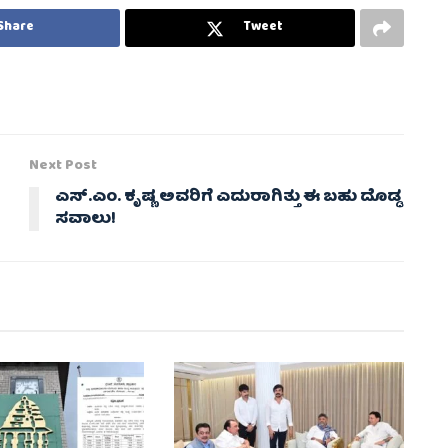
Share
Tweet
Next Post
ಎಸ್.ಎಂ. ಕೃಷ್ಣ ಅವರಿಗೆ ಎದುರಾಗಿತ್ತು ಈ ಬಹು ದೊಡ್ಡ
ಸವಾಲು!