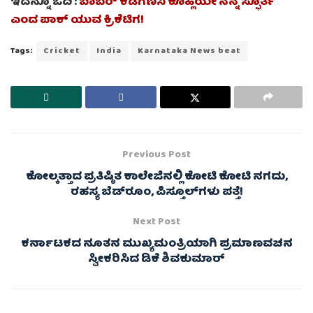
ಇದನ್ನೂ ಓದಿ :
ಬಾಬರ್ ಕಡೆಗಣಿಸಿ ಕೊಹ್ಲಿಯೇ ನನ್ನ ಸ್ಫೂರ್ತಿ
ಎಂದ ಪಾಕ್‌ ಯುವ ಕ್ರಿಕೆಟಿಗ!
Tags:
Cricket
India
Karnataka News beat
Previous Post
ಕೋಲ್ಕತ್ತಾದ ಪ್ರತಿಷ್ಠಿತ ಕಾಲೇಜಿನಲ್ಲಿ ಕೋಟಿ ಕೋಟಿ ನಗದು,
ರಹಸ್ಯ ಬೆಡ್‌ರೂಂ, ಪಿಸ್ತೂಲ್‌ಗಳು ಪತ್ತೆ!
Next Post
ಕರ್ನಾಟಕದ ನೂತನ ಮುಖ್ಯಮಂತ್ರಿಯಾಗಿ ಪ್ರಮಾಣವಚನ
ಸ್ವೀಕರಿಸಿದ ಡಿಕೆ ಶಿವಕುಮಾರ್‌