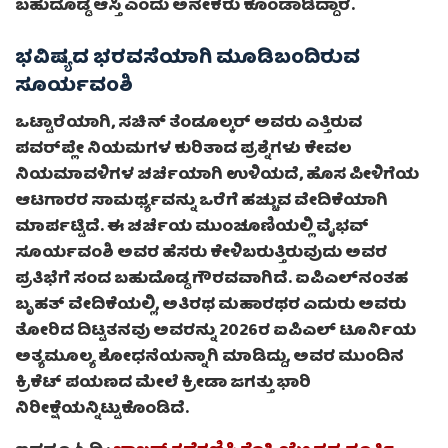
ಬಹುದೊಡ್ಡ ಆಸ್ತಿ ಎಂದು ಅನೇಕರು ಕೊಂಡಾಡಿದ್ದಾರೆ.
ಭವಿಷ್ಯದ ಭರವಸೆಯಾಗಿ ಮೂಡಿಬಂದಿರುವ
ಸೂರ್ಯವಂಶಿ
ಒಟ್ಟಾರೆಯಾಗಿ, ಸಚಿನ್ ತೆಂಡೂಲ್ಕರ್ ಅವರು ಎತ್ತಿರುವ
ಪವರ್‌ಪ್ಲೇ ನಿಯಮಗಳ ಕುರಿತಾದ ಪ್ರಶ್ನೆಗಳು ಕೇವಲ
ನಿಯಮಾವಳಿಗಳ ಚರ್ಚೆಯಾಗಿ ಉಳಿಯದೆ, ಹೊಸ ಪೀಳಿಗೆಯ
ಆಟಗಾರರ ಸಾಮರ್ಥ್ಯವನ್ನು ಒರೆಗೆ ಹಚ್ಚುವ ವೇದಿಕೆಯಾಗಿ
ಮಾರ್ಪಟ್ಟಿದೆ. ಈ ಚರ್ಚೆಯ ಮುಂಚೂಣಿಯಲ್ಲಿ ವೈಭವ್
ಸೂರ್ಯವಂಶಿ ಅವರ ಹೆಸರು ಕೇಳಿಬರುತ್ತಿರುವುದು ಅವರ
ಪ್ರತಿಭೆಗೆ ಸಂದ ಬಹುದೊಡ್ಡ ಗೌರವವಾಗಿದೆ. ಐಪಿಎಲ್‌ನಂತಹ
ಬೃಹತ್ ವೇದಿಕೆಯಲ್ಲಿ, ಅತಿರಥ ಮಹಾರಥರ ಎದುರು ಅವರು
ತೋರಿದ ದಿಟ್ಟತನವು ಅವರನ್ನು 2026ರ ಐಪಿಎಲ್ ಟೂರ್ನಿಯ
ಅತ್ಯಮೂಲ್ಯ ಶೋಧನೆಯನ್ನಾಗಿ ಮಾಡಿದ್ದು, ಅವರ ಮುಂದಿನ
ಕ್ರಿಕೆಟ್ ಪಯಣದ ಮೇಲೆ ಕ್ರೀಡಾ ಜಗತ್ತು ಭಾರಿ
ನಿರೀಕ್ಷೆಯನ್ನಿಟ್ಟುಕೊಂಡಿದೆ.