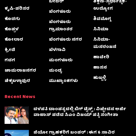
ಬೀದರ್
ಶಿಕ್ಷಣ-ಸ್ಪರ್ಧಾತ್ಮಕ-
ಕೃಷಿ-ಪರಿಸರ
ಉದ್ಯೋಗ
ಬೆಂಗಳೂರು
ಕೊಡಗು
ಶಿವಮೊಗ್ಗ
ಬೆಂಗಳೂರು
ಕೊಪ್ಪಳ
ಗ್ರಾಮಾಂತರ
ಸಿನಿಮಾ
ಕೋಲಾರ
ಬೆಂಗಳೂರು ನಗರ
ಸಿನಿಮಾ-
ಮನರಂಜನೆ
ಕ್ರೀಡೆ
ಬೆಳಗಾವಿ
ಹಾವೇರಿ
ಗದಗ
ಮಂಗಳೂರು
ಹಾಸನ
ಚಾಮರಾಜನಗರ
ಮಂಡ್ಯ
ಹುಬ್ಬಳ್ಳಿ
ಚಿಕ್ಕಬಳ್ಳಾಫುರ
ಮುಖ್ಯಾಂಶಗಳು
Recent News
ದಳಪತಿ ದಾಂಪತ್ಯದಲ್ಲಿ ಬಿಗ್ ಟ್ವಿಸ್ಟ್ : ವಿಚ್ಛೇದನ ಅರ್ಜಿ
ವಾಪಾಸ್‌ ಪಡೆದ ಸಿಎಂ ವಿಜಯ್ ಪತ್ನಿ ಸಂಗೀತಾ‌
ಜಿಯೋ ಗ್ರಾಹಕರಿಗೆ ಬಂಪರ್ : ಈಗ 6 ಸಾವಿರ