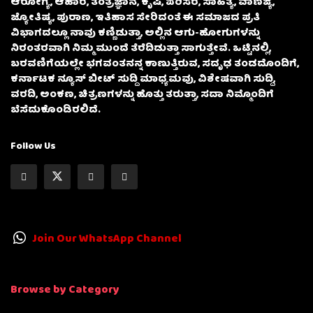
ಆರೋಗ್ಯ, ಆಹಾರ, ತಂತ್ರಜ್ಞಾನ, ಕೃಷಿ, ಪರಿಸರ, ಸಾಹಿತ್ಯ, ವಾಣಿಜ್ಯ,
ಜ್ಯೋತಿಷ್ಯ, ಪುರಾಣ, ಇತಿಹಾಸ ಸೇರಿದಂತೆ ಈ ಸಮಾಜದ ಪ್ರತಿ
ವಿಭಾಗದಲ್ಲೂ ನಾವು ಕಣ್ಣಿಡುತ್ತಾ, ಅಲ್ಲಿನ ಆಗು-ಹೋಗುಗಳನ್ನು
ನಿರಂತರವಾಗಿ ನಿಮ್ಮ ಮುಂದೆ ತೆರೆದಿಡುತ್ತಾ ಸಾಗುತ್ತೇವೆ. ಒಟ್ಟಿನಲ್ಲಿ,
ಬರವಣಿಗೆಯಲ್ಲೇ ಭಗವಂತನನ್ನ ಕಾಣುತ್ತಿರುವ, ಸದೃಢ ತಂಡದೊಂದಿಗೆ,
ಕರ್ನಾಟಕ ನ್ಯೂಸ್ ಬೀಟ್ ಸುದ್ದಿ ಮಾಧ್ಯಮವು, ವಿಶೇಷವಾಗಿ ಸುದ್ದಿ,
ವರದಿ, ಅಂಕಣ, ಚಿತ್ರಣಗಳನ್ನು ಹೊತ್ತು ತರುತ್ತಾ, ಸದಾ ನಿಮ್ಮೊಂದಿಗೆ
ಬೆಸೆದುಕೊಂಡಿರಲಿದೆ.
Follow Us
Join Our WhatsApp Channel
Browse by Category