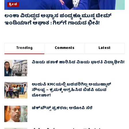
ಕ್ರೀಡೆ
ಲಂಕಾ ವಿರುದ್ಧದ ಅಭ್ಯಾಸ ಪಂದ್ಯಕ್ಕೂ ಮುನ್ನ ಟೀಮ್
ಇಂಡಿಯಾಗೆ ಆಘಾತ : ಗಿಲ್‌ಗೆ ಗಾಯದ ಭೀತಿ!
Trending
Comments
Latest
ವಿಜಯ ಪತಾಕೆ ಹಾರಿಸಿದ ವಿಜಯ ಭಾರತಿ ವಿದ್ಯಾರ್ಥಿನಿ!
ಉಡುಪಿ KMCಯಲ್ಲಿ ಬಡವರಿಗಿಲ್ಲ ಆಯುಷ್ಮಾನ್
ಸೌಲಭ್ಯ – ಕ್ರಮಕ್ಕೆ ಆಗ್ರಹಿಸಿದ ಬಿಜೆಪಿ ಯುವ
ಮೋರ್ಚಾ!
ಚೆಕ್​ಬೌನ್ಸ್​ ಪ್ರಕರಣ; ಆರೋಪಿ ಸೆರೆ