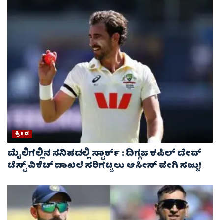
ಕ್ರೀಡೆ
ಮೈಲಿಗಲ್ಲಿನ ಸನಿಹದಲ್ಲಿ ಸ್ಟಾರ್ಕ್ : ದಿಗ್ಗಜ ಕಪಿಲ್ ದೇವ್
ಟೆಸ್ಟ್ ವಿಕೆಟ್ ದಾಖಲೆ ಸರಿಗಟ್ಟಲು ಆಸೀಸ್ ವೇಗಿ ಸಜ್ಜು!