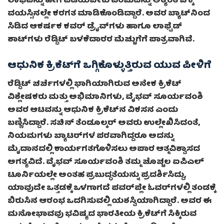
ಲಾಭವನ್ನು ಹೇಗೆ ಪಡೆಯಬೇಕು ಎಂಬುದನ್ನು ಅತ್ಯಂತ ಚಿಕ್ಕ
ವಯಸ್ಸಿನಲ್ಲೇ ಕರಗತ ಮಾಡಿಕೊಂಡಿದ್ದಾರೆ. ಅವರ ಬ್ಯಾಟ್‌ನಿಂದ
ಸಿಡಿದ ಆಕರ್ಷಕ ಕವರ್ ಡ್ರೈವ್‌ಗಳು ಹಾಗೂ ಲಾಫ್ಟೆಡ್
ಶಾಟ್‌ಗಳು ರೆಡ್ಡಿಟ್ ಬಳಕೆದಾರರ ಮೆಚ್ಚುಗೆಗೆ ಪಾತ್ರವಾಗಿವೆ.
ಆಧುನಿಕ ಕ್ರಿಕೆಟ್‌ಗೆ ಒಗ್ಗಿಕೊಳ್ಳುತ್ತಿರುವ ಯುವ ಪೀಳಿಗೆ
ರೆಡ್ಡಿಟ್ ಚರ್ಚೆಗಳಲ್ಲಿ ಭಾಗಿಯಾಗಿರುವ ಅನೇಕ ಕ್ರಿಕೆಟ್
ವಿಶ್ಲೇಷಕರು ಮತ್ತು ಅಭಿಮಾನಿಗಳು, ವೈಭವ್ ಸೂರ್ಯವಂಶಿ
ಅವರ ಆಟವನ್ನು ಆಧುನಿಕ ಕ್ರಿಕೆಟ್‌ನ ವಿಕಸನ ಎಂದು
ಬಣ್ಣಿಸಿದ್ದಾರೆ. ಸಚಿನ್ ತೆಂಡೂಲ್ಕರ್ ಅವರು ಉಲ್ಲೇಖಿಸಿದಂತೆ,
ನಿಯಮಗಳು ಬ್ಯಾಟರ್‌ಗಳ ಪರವಾಗಿದ್ದರೂ ಅದನ್ನು
ಮೈದಾನದಲ್ಲಿ ಕಾರ್ಯಗತಗೊಳಿಸಲು ಅಪಾರ ಆತ್ಮವಿಶ್ವಾಸದ
ಅಗತ್ಯವಿದೆ. ವೈಭವ್ ಸೂರ್ಯವಂಶಿ ತಮ್ಮ ಚೊಚ್ಚಲ ಐಪಿಎಲ್
ಟೂರ್ನಿಯಲ್ಲೇ ಅಂತಹ ಪ್ರಬುದ್ಧತೆಯನ್ನು ಪ್ರದರ್ಶಿಸಿದ್ದು,
ಯಾವುದೇ ಒತ್ತಡಕ್ಕೆ ಒಳಗಾಗದೆ ಪವರ್‌ಪ್ಲೇ ಓವರ್‌ಗಳಲ್ಲಿ ತಂಡಕ್ಕೆ
ಬಿರುಸಿನ ಆರಂಭ ಒದಗಿಸುವಲ್ಲಿ ಯಶಸ್ವಿಯಾಗಿದ್ದಾರೆ. ಅವರ ಈ
ಮನೋಭಾವವು ಭವಿಷ್ಯದ ಭಾರತೀಯ ಕ್ರಿಕೆಟ್‌ಗೆ ಸಿಕ್ಕಿರುವ