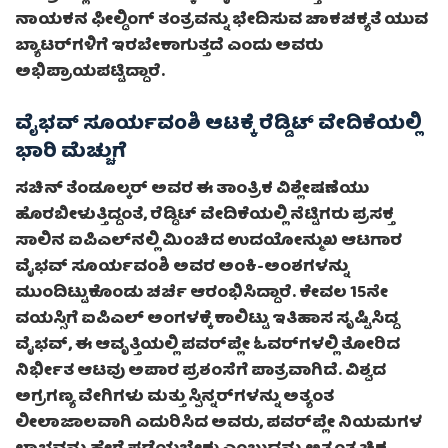
ನಾಯಕನ ಫೀಲ್ಡಿಂಗ್ ತಂತ್ರವನ್ನು ಭೇದಿಸುವ ಚಾಕಚಕ್ಯತೆ ಯುವ
ಬ್ಯಾಟರ್‌ಗಳಿಗೆ ಇರಬೇಕಾಗುತ್ತದೆ ಎಂದು ಅವರು
ಅಭಿಪ್ರಾಯಪಟ್ಟಿದ್ದಾರೆ.
ವೈಭವ್ ಸೂರ್ಯವಂಶಿ ಆಟಕ್ಕೆ ರೆಡ್ಡಿಟ್ ವೇದಿಕೆಯಲ್ಲಿ
ಭಾರಿ ಮೆಚ್ಚುಗೆ
ಸಚಿನ್ ತೆಂಡೂಲ್ಕರ್ ಅವರ ಈ ತಾಂತ್ರಿಕ ವಿಶ್ಲೇಷಣೆಯು
ಹೊರಬೀಳುತ್ತಿದ್ದಂತೆ, ರೆಡ್ಡಿಟ್ ವೇದಿಕೆಯಲ್ಲಿ ನೆಟ್ಟಿಗರು ಪ್ರಸಕ್ತ
ಸಾಲಿನ ಐಪಿಎಲ್‌ನಲ್ಲಿ ಮಿಂಚಿದ ಉದಯೋನ್ಮುಖ ಆಟಗಾರ
ವೈಭವ್ ಸೂರ್ಯವಂಶಿ ಅವರ ಅಂಕಿ-ಅಂಶಗಳನ್ನು
ಮುಂದಿಟ್ಟುಕೊಂಡು ಚರ್ಚೆ ಆರಂಭಿಸಿದ್ದಾರೆ. ಕೇವಲ 15ನೇ
ವಯಸ್ಸಿಗೆ ಐಪಿಎಲ್ ಅಂಗಳಕ್ಕೆ ಕಾಲಿಟ್ಟು ಇತಿಹಾಸ ಸೃಷ್ಟಿಸಿದ್ದ
ವೈಭವ್, ಈ ಆವೃತ್ತಿಯಲ್ಲಿ ಪವರ್‌ಪ್ಲೇ ಓವರ್‌ಗಳಲ್ಲಿ ತೋರಿದ
ನಿರ್ಭೀತ ಆಟವು ಅಪಾರ ಪ್ರಶಂಸೆಗೆ ಪಾತ್ರವಾಗಿದೆ. ವಿಶ್ವದ
ಅಗ್ರಗಣ್ಯ ವೇಗಿಗಳು ಮತ್ತು ಸ್ಪಿನ್ನರ್‌ಗಳನ್ನು ಅತ್ಯಂತ
ಲೀಲಾಜಾಲವಾಗಿ ಎದುರಿಸಿದ ಅವರು, ಪವರ್‌ಪ್ಲೇ ನಿಯಮಗಳ