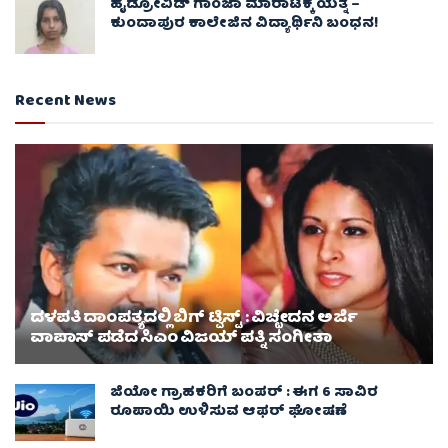
ಹೈಡ್ರೋವಿಡ್ ಗಾಂಜಾ ಮಾರಾಟಕ್ಕೆ ಯತ್ನ –
ಕುಂದಾಪುರ ಕಾಲೇಜಿನ ವಿದ್ಯಾರ್ಥಿನಿ ಬಂಧನ!
Recent News
ದಳಪತಿ ದಾಂಪತ್ಯದಲ್ಲಿ ಬಿಗ್ ಟ್ವಿಸ್ಟ್ : ವಿಚ್ಛೇದನ ಅರ್ಜಿ
ವಾಪಾಸ್‌ ಪಡೆದ ಸಿಎಂ ವಿಜಯ್ ಪತ್ನಿ ಸಂಗೀತಾ‌
ಜಿಯೋ ಗ್ರಾಹಕರಿಗೆ ಬಂಪರ್ : ಈಗ 6 ಸಾವಿರ
ರೂಪಾಯಿ ಉಳಿಸುವ ಆಫರ್ ಘೋಷಣೆ