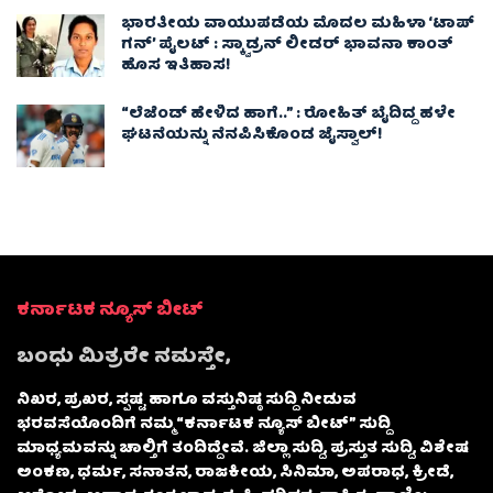
ಭಾರತೀಯ ವಾಯುಪಡೆಯ ಮೊದಲ ಮಹಿಳಾ ‘ಟಾಪ್
ಗನ್’ ಪೈಲಟ್ : ಸ್ಕ್ವಾಡ್ರನ್ ಲೀಡರ್ ಭಾವನಾ ಕಾಂತ್
ಹೊಸ ಇತಿಹಾಸ!
“ಲೆಜೆಂಡ್ ಹೇಳಿದ ಹಾಗೆ..” : ರೋಹಿತ್ ಬೈದಿದ್ದ ಹಳೇ
ಘಟನೆಯನ್ನು ನೆನಪಿಸಿಕೊಂಡ ಜೈಸ್ವಾಲ್!
ಕರ್ನಾಟಕ ನ್ಯೂಸ್ ಬೀಟ್
ಬಂಧು ಮಿತ್ರರೇ ನಮಸ್ತೇ,
ನಿಖರ, ಪ್ರಖರ, ಸ್ಪಷ್ಟ ಹಾಗೂ ವಸ್ತುನಿಷ್ಠ ಸುದ್ದಿ ನೀಡುವ
ಭರವಸೆಯೊಂದಿಗೆ ನಮ್ಮ “ಕರ್ನಾಟಕ ನ್ಯೂಸ್ ಬೀಟ್” ಸುದ್ದಿ
ಮಾಧ್ಯಮವನ್ನು ಚಾಲ್ತಿಗೆ ತಂದಿದ್ದೇವೆ. ಜಿಲ್ಲಾ ಸುದ್ದಿ, ಪ್ರಸ್ತುತ ಸುದ್ದಿ, ವಿಶೇಷ
ಅಂಕಣ, ಧರ್ಮ, ಸನಾತನ, ರಾಜಕೀಯ, ಸಿನಿಮಾ, ಅಪರಾಧ, ಕ್ರೀಡೆ,