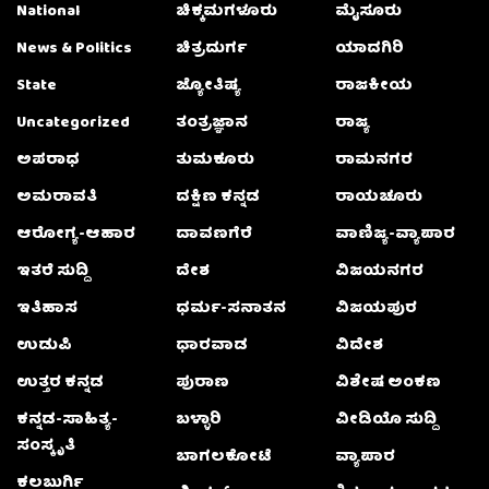
National
ಚಿಕ್ಕಮಗಳೂರು
ಮೈಸೂರು
News & Politics
ಚಿತ್ರದುರ್ಗ
ಯಾದಗಿರಿ
State
ಜ್ಯೋತಿಷ್ಯ
ರಾಜಕೀಯ
Uncategorized
ತಂತ್ರಜ್ಞಾನ
ರಾಜ್ಯ
ಅಪರಾಧ
ತುಮಕೂರು
ರಾಮನಗರ
ಅಮರಾವತಿ
ದಕ್ಷಿಣ ಕನ್ನಡ
ರಾಯಚೂರು
ಆರೋಗ್ಯ-ಆಹಾರ
ದಾವಣಗೆರೆ
ವಾಣಿಜ್ಯ-ವ್ಯಾಪಾರ
ಇತರೆ ಸುದ್ದಿ
ದೇಶ
ವಿಜಯನಗರ
ಇತಿಹಾಸ
ಧರ್ಮ-ಸನಾತನ
ವಿಜಯಪುರ
ಉಡುಪಿ
ಧಾರವಾಡ
ವಿದೇಶ
ಉತ್ತರ ಕನ್ನಡ
ಪುರಾಣ
ವಿಶೇಷ ಅಂಕಣ
ಕನ್ನಡ-ಸಾಹಿತ್ಯ-
ಬಳ್ಳಾರಿ
ವೀಡಿಯೊ ಸುದ್ದಿ
ಸಂಸ್ಕೃತಿ
ಬಾಗಲಕೋಟೆ
ವ್ಯಾಪಾರ
ಕಲಬುರ್ಗಿ