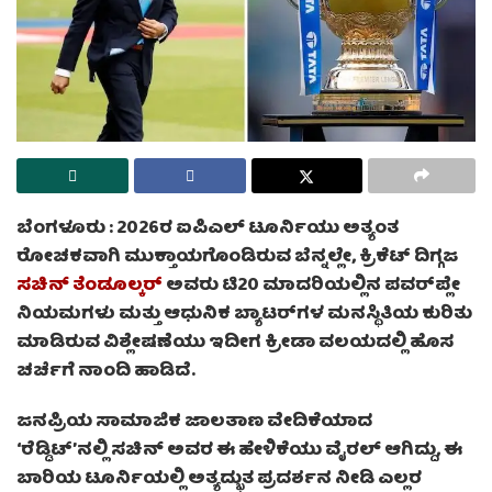
ಬೆಂಗಳೂರು :
2026ರ ಐಪಿಎಲ್ ಟೂರ್ನಿಯು ಅತ್ಯಂತ
ರೋಚಕವಾಗಿ ಮುಕ್ತಾಯಗೊಂಡಿರುವ ಬೆನ್ನಲ್ಲೇ, ಕ್ರಿಕೆಟ್ ದಿಗ್ಗಜ
ಸಚಿನ್ ತೆಂಡೂಲ್ಕರ್
ಅವರು ಟಿ20 ಮಾದರಿಯಲ್ಲಿನ ಪವರ್‌ಪ್ಲೇ
ನಿಯಮಗಳು ಮತ್ತು ಆಧುನಿಕ ಬ್ಯಾಟರ್‌ಗಳ ಮನಸ್ಥಿತಿಯ ಕುರಿತು
ಮಾಡಿರುವ ವಿಶ್ಲೇಷಣೆಯು ಇದೀಗ ಕ್ರೀಡಾ ವಲಯದಲ್ಲಿ ಹೊಸ
ಚರ್ಚೆಗೆ ನಾಂದಿ ಹಾಡಿದೆ.
ಜನಪ್ರಿಯ ಸಾಮಾಜಿಕ ಜಾಲತಾಣ ವೇದಿಕೆಯಾದ
‘ರೆಡ್ಡಿಟ್’ನಲ್ಲಿ ಸಚಿನ್ ಅವರ ಈ ಹೇಳಿಕೆಯು ವೈರಲ್ ಆಗಿದ್ದು, ಈ
ಬಾರಿಯ ಟೂರ್ನಿಯಲ್ಲಿ ಅತ್ಯದ್ಭುತ ಪ್ರದರ್ಶನ ನೀಡಿ ಎಲ್ಲರ