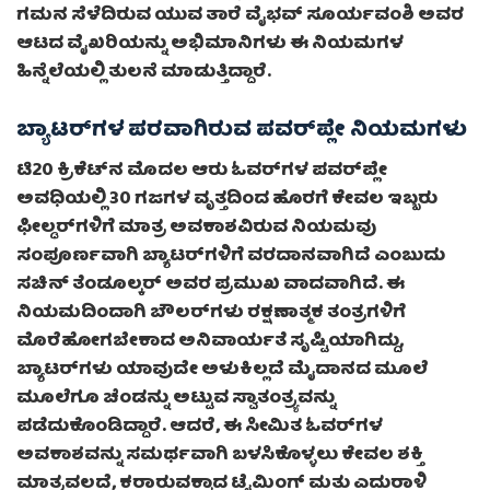
ಗಮನ ಸೆಳೆದಿರುವ ಯುವ ತಾರೆ ವೈಭವ್ ಸೂರ್ಯವಂಶಿ ಅವರ
ಆಟದ ವೈಖರಿಯನ್ನು ಅಭಿಮಾನಿಗಳು ಈ ನಿಯಮಗಳ
ಹಿನ್ನೆಲೆಯಲ್ಲಿ ತುಲನೆ ಮಾಡುತ್ತಿದ್ದಾರೆ.
ಬ್ಯಾಟರ್‌ಗಳ ಪರವಾಗಿರುವ ಪವರ್‌ಪ್ಲೇ ನಿಯಮಗಳು
ಟಿ20 ಕ್ರಿಕೆಟ್‌ನ ಮೊದಲ ಆರು ಓವರ್‌ಗಳ ಪವರ್‌ಪ್ಲೇ
ಅವಧಿಯಲ್ಲಿ 30 ಗಜಗಳ ವೃತ್ತದಿಂದ ಹೊರಗೆ ಕೇವಲ ಇಬ್ಬರು
ಫೀಲ್ಡರ್‌ಗಳಿಗೆ ಮಾತ್ರ ಅವಕಾಶವಿರುವ ನಿಯಮವು
ಸಂಪೂರ್ಣವಾಗಿ ಬ್ಯಾಟರ್‌ಗಳಿಗೆ ವರದಾನವಾಗಿದೆ ಎಂಬುದು
ಸಚಿನ್ ತೆಂಡೂಲ್ಕರ್ ಅವರ ಪ್ರಮುಖ ವಾದವಾಗಿದೆ. ಈ
ನಿಯಮದಿಂದಾಗಿ ಬೌಲರ್‌ಗಳು ರಕ್ಷಣಾತ್ಮಕ ತಂತ್ರಗಳಿಗೆ
ಮೊರೆಹೋಗಬೇಕಾದ ಅನಿವಾರ್ಯತೆ ಸೃಷ್ಟಿಯಾಗಿದ್ದು,
ಬ್ಯಾಟರ್‌ಗಳು ಯಾವುದೇ ಅಳುಕಿಲ್ಲದೆ ಮೈದಾನದ ಮೂಲೆ
ಮೂಲೆಗೂ ಚೆಂಡನ್ನು ಅಟ್ಟುವ ಸ್ವಾತಂತ್ರ್ಯವನ್ನು
ಪಡೆದುಕೊಂಡಿದ್ದಾರೆ. ಆದರೆ, ಈ ಸೀಮಿತ ಓವರ್‌ಗಳ
ಅವಕಾಶವನ್ನು ಸಮರ್ಥವಾಗಿ ಬಳಸಿಕೊಳ್ಳಲು ಕೇವಲ ಶಕ್ತಿ
ಮಾತ್ರವಲ್ಲದೆ, ಕರಾರುವಕ್ಕಾದ ಟೈಮಿಂಗ್ ಮತ್ತು ಎದುರಾಳಿ