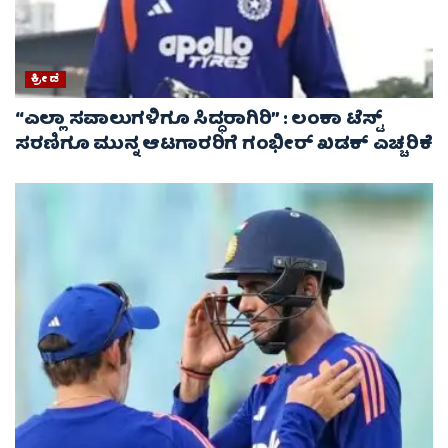
ಕ್ರೀಡೆ
“ಎಲ್ಲಾ ಸವಾಲುಗಳಿಗೂ ಸಿದ್ಧರಾಗಿರಿ” : ಲಂಕಾ ಟೆಸ್ಟ್
ಸರಣಿಗೂ ಮುನ್ನ ಆಟಗಾರರಿಗೆ ಗಂಭೀರ್ ಖಡಕ್ ಎಚ್ಚರಿಕೆ