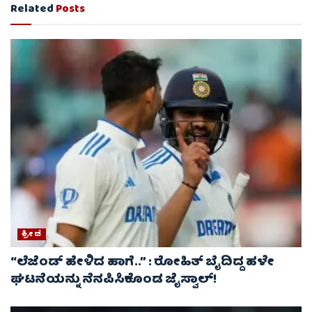
Related
Posts
ಕ್ರೀಡೆ
“ಲೆಜೆಂಡ್ ಹೇಳಿದ ಹಾಗೆ..” : ರೋಹಿತ್ ಬೈದಿದ್ದ ಹಳೇ
ಘಟನೆಯನ್ನು ನೆನಪಿಸಿಕೊಂಡ ಜೈಸ್ವಾಲ್!