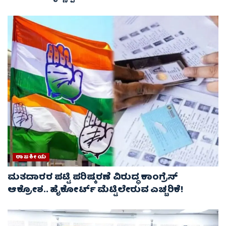
ರಾಜಕೀಯ
ಮತದಾರರ ಪಟ್ಟಿ ಪರಿಷ್ಕರಣೆ ವಿರುದ್ಧ ಕಾಂಗ್ರೆಸ್
ಆಕ್ರೋಶ.. ಹೈಕೋರ್ಟ್ ಮೆಟ್ಟಿಲೇರುವ ಎಚ್ಚರಿಕೆ!