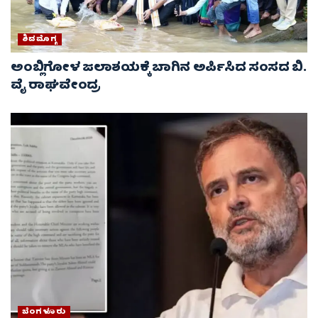
ಶಿವಮೊಗ್ಗ
ಅಂಬ್ಲಿಗೋಳ ಜಲಾಶಯಕ್ಕೆ ಬಾಗಿನ ಅರ್ಪಿಸಿದ ಸಂಸದ ಬಿ.
ವೈ ರಾಘವೇಂದ್ರ
ಬೆಂಗಳೂರು