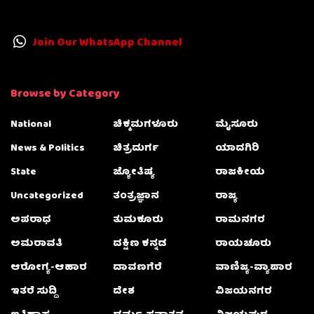
Join Our WhatsApp Channel
Browse by Category
National
ಚಿಕ್ಕಮಗಳೂರು
ಮೈಸೂರು
News & Politics
ಚಿತ್ರದುರ್ಗ
ಯಾದಗಿರಿ
State
ಜ್ಯೋತಿಷ್ಯ
ರಾಜಕೀಯ
Uncategorized
ತಂತ್ರಜ್ಞಾನ
ರಾಜ್ಯ
ಅಪರಾಧ
ತುಮಕೂರು
ರಾಮನಗರ
ಅಮರಾವತಿ
ದಕ್ಷಿಣ ಕನ್ನಡ
ರಾಯಚೂರು
ಆರೋಗ್ಯ-ಆಹಾರ
ದಾವಣಗೆರೆ
ವಾಣಿಜ್ಯ-ವ್ಯಾಪಾರ
ಇತರೆ ಸುದ್ದಿ
ದೇಶ
ವಿಜಯನಗರ