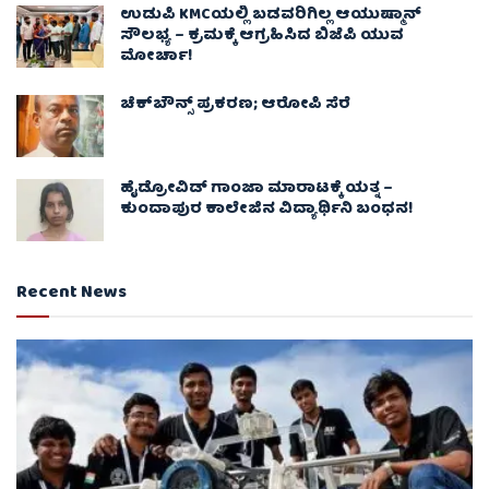
ಉಡುಪಿ KMCಯಲ್ಲಿ ಬಡವರಿಗಿಲ್ಲ ಆಯುಷ್ಮಾನ್
ಸೌಲಭ್ಯ – ಕ್ರಮಕ್ಕೆ ಆಗ್ರಹಿಸಿದ ಬಿಜೆಪಿ ಯುವ
ಮೋರ್ಚಾ!
ಚೆಕ್​ಬೌನ್ಸ್​ ಪ್ರಕರಣ; ಆರೋಪಿ ಸೆರೆ
ಹೈಡ್ರೋವಿಡ್ ಗಾಂಜಾ ಮಾರಾಟಕ್ಕೆ ಯತ್ನ –
ಕುಂದಾಪುರ ಕಾಲೇಜಿನ ವಿದ್ಯಾರ್ಥಿನಿ ಬಂಧನ!
Recent News