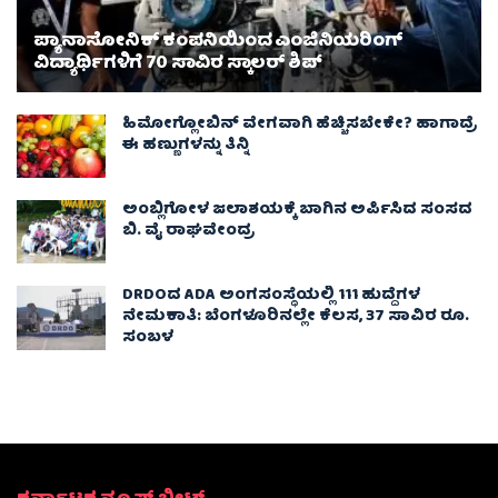
ಪ್ಯಾನಾಸೋನಿಕ್ ಕಂಪನಿಯಿಂದ ಎಂಜಿನಿಯರಿಂಗ್
ವಿದ್ಯಾರ್ಥಿಗಳಿಗೆ 70 ಸಾವಿರ ಸ್ಕಾಲರ್ ಶಿಪ್
ಹಿಮೋಗ್ಲೋಬಿನ್ ವೇಗವಾಗಿ ಹೆಚ್ಚಿಸಬೇಕೇ? ಹಾಗಾದ್ರೆ
ಈ ಹಣ್ಣುಗಳನ್ನು ತಿನ್ನಿ
ಅಂಬ್ಲಿಗೋಳ ಜಲಾಶಯಕ್ಕೆ ಬಾಗಿನ ಅರ್ಪಿಸಿದ ಸಂಸದ
ಬಿ. ವೈ ರಾಘವೇಂದ್ರ
DRDOದ ADA ಅಂಗಸಂಸ್ಥೆಯಲ್ಲಿ 111 ಹುದ್ದೆಗಳ
ನೇಮಕಾತಿ: ಬೆಂಗಳೂರಿನಲ್ಲೇ ಕೆಲಸ, 37 ಸಾವಿರ ರೂ.
ಸಂಬಳ