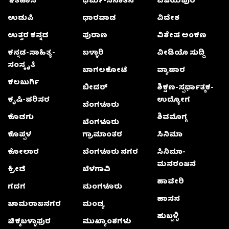
ಇತಿಹಾಸ
ಧರ್ಮ-ಸನಾತನ
ವಿಜಯಪುರ
ಉಡುಪಿ
ಧಾರವಾಡ
ವಿದೇಶ
ಉತ್ತರ ಕನ್ನಡ
ಪುರಾಣ
ವಿಶೇಷ ಅಂಕಣ
ಕನ್ನಡ-ಸಾಹಿತ್ಯ-
ಬಳ್ಳಾರಿ
ವೀಡಿಯೊ ಸುದ್ದಿ
ಸಂಸ್ಕೃತಿ
ಬಾಗಲಕೋಟೆ
ವ್ಯಾಪಾರ
ಕಲಬುರ್ಗಿ
ಬೀದರ್
ಶಿಕ್ಷಣ-ಸ್ಪರ್ಧಾತ್ಮಕ-
ಕೃಷಿ-ಪರಿಸರ
ಉದ್ಯೋಗ
ಬೆಂಗಳೂರು
ಕೊಡಗು
ಶಿವಮೊಗ್ಗ
ಬೆಂಗಳೂರು
ಕೊಪ್ಪಳ
ಗ್ರಾಮಾಂತರ
ಸಿನಿಮಾ
ಕೋಲಾರ
ಬೆಂಗಳೂರು ನಗರ
ಸಿನಿಮಾ-
ಮನರಂಜನೆ
ಕ್ರೀಡೆ
ಬೆಳಗಾವಿ
ಹಾವೇರಿ
ಗದಗ
ಮಂಗಳೂರು
ಹಾಸನ
ಚಾಮರಾಜನಗರ
ಮಂಡ್ಯ
ಹುಬ್ಬಳ್ಳಿ
ಚಿಕ್ಕಬಳ್ಳಾಫುರ
ಮುಖ್ಯಾಂಶಗಳು