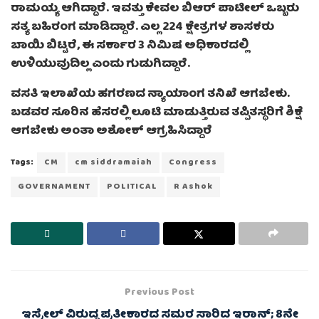
ರಾಮಯ್ಯ ಆಗಿದ್ದಾರೆ. ಇವತ್ತು ಕೇವಲ ಬಿಆರ್ ಪಾಟೀಲ್ ಒಬ್ಬರು
ಸತ್ಯ ಬಹಿರಂಗ ಮಾಡಿದ್ದಾರೆ. ಎಲ್ಲ 224 ಕ್ಷೇತ್ರಗಳ ಶಾಸಕರು
ಬಾಯಿ ಬಿಟ್ಟರೆ, ಈ ಸರ್ಕಾರ 3 ನಿಮಿಷ ಅಧಿಕಾರದಲ್ಲಿ
ಉಳಿಯುವುದಿಲ್ಲ ಎಂದು ಗುಡುಗಿದ್ದಾರೆ.
ವಸತಿ ಇಲಾಖೆಯ ಹಗರಣದ ನ್ಯಾಯಾಂಗ ತನಿಖೆ ಆಗಬೇಕು.
ಬಡವರ ಸೂರಿನ ಹೆಸರಲ್ಲಿ ಲೂಟಿ ಮಾಡುತ್ತಿರುವ ತಪ್ಪಿತಸ್ಥರಿಗೆ ಶಿಕ್ಷೆ
ಆಗಬೇಕು ಅಂತಾ ಅಶೋಕ್ ಆಗ್ರಹಿಸಿದ್ದಾರೆ
Tags:
CM
cm siddramaiah
Congress
GOVERNAMENT
POLITICAL
R Ashok
Previous Post
ಇಸ್ರೇಲ್ ವಿರುದ್ಧ ಪ್ರತೀಕಾರದ ಸಮರ ಸಾರಿದ ಇರಾನ್; 8ನೇ