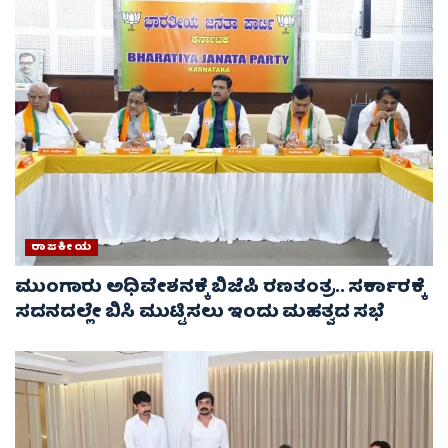
ರಾಜಕೀಯ
ಮುಂಗಾರು ಅಧಿವೇಶನಕ್ಕೆ ಬಿಜೆಪಿ ರಣತಂತ್ರ.. ಸರ್ಕಾರಕ್ಕೆ
ಸದನದಲ್ಲೇ ಬಿಸಿ ಮುಟ್ಟಿಸಲು ಇಂದು ಮಹತ್ವದ ಸಭೆ