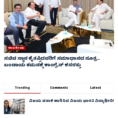
ರಾಜಕೀಯ
ಸಚಿವ ಸ್ಥಾನ ಕೈತಪ್ಪಿದವರಿಗೆ ಸಮಾಧಾನದ ಸೂತ್ರ..
ಬಂಡಾಯ ಶಮನಕ್ಕೆ ಕಾಂಗ್ರೆಸ್ ಕಸರತ್ತು
Trending
Comments
Latest
ವಿಜಯ ಪತಾಕೆ ಹಾರಿಸಿದ ವಿಜಯ ಭಾರತಿ ವಿದ್ಯಾರ್ಥಿನಿ!