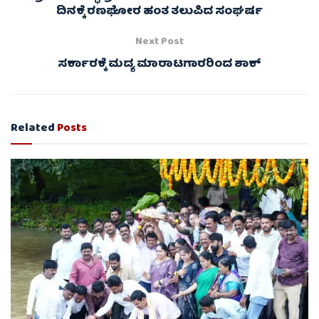
ದಿನಕ್ಕೆ ರಣಘೋರ ಹಂತ ತಲುಪಿದ ಸಂಘರ್ಷ
Next Post
ಸರ್ಕಾರಕ್ಕೆ ಮದ್ಯ ಮಾರಾಟಗಾರರಿಂದ ಶಾಕ್
Related
Posts