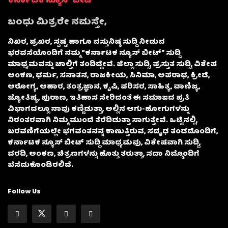
ಕರ್ನಾಟಕ ನ್ಯೂಸ್ ಬೀಟ್
ಬಂಧು ಮಿತ್ರರೇ ನಮಸ್ತೇ,
ನಿಖರ, ಪ್ರಖರ, ಸ್ಪಷ್ಟ ಹಾಗೂ ವಸ್ತುನಿಷ್ಠ ಸುದ್ದಿ ನೀಡುವ
ಭರವಸೆಯೊಂದಿಗೆ ನಮ್ಮ “ಕರ್ನಾಟಕ ನ್ಯೂಸ್ ಬೀಟ್” ಸುದ್ದಿ
ಮಾಧ್ಯಮವನ್ನು ಚಾಲ್ತಿಗೆ ತಂದಿದ್ದೇವೆ. ಜಿಲ್ಲಾ ಸುದ್ದಿ, ಪ್ರಸ್ತುತ ಸುದ್ದಿ, ವಿಶೇಷ
ಅಂಕಣ, ಧರ್ಮ, ಸನಾತನ, ರಾಜಕೀಯ, ಸಿನಿಮಾ, ಅಪರಾಧ, ಕ್ರೀಡೆ,
ಆರೋಗ್ಯ, ಆಹಾರ, ತಂತ್ರಜ್ಞಾನ, ಕೃಷಿ, ಪರಿಸರ, ಸಾಹಿತ್ಯ, ವಾಣಿಜ್ಯ,
ಜ್ಯೋತಿಷ್ಯ, ಪುರಾಣ, ಇತಿಹಾಸ ಸೇರಿದಂತೆ ಈ ಸಮಾಜದ ಪ್ರತಿ
ವಿಭಾಗದಲ್ಲೂ ನಾವು ಕಣ್ಣಿಡುತ್ತಾ, ಅಲ್ಲಿನ ಆಗು-ಹೋಗುಗಳನ್ನು
ನಿರಂತರವಾಗಿ ನಿಮ್ಮ ಮುಂದೆ ತೆರೆದಿಡುತ್ತಾ ಸಾಗುತ್ತೇವೆ. ಒಟ್ಟಿನಲ್ಲಿ,
ಬರವಣಿಗೆಯಲ್ಲೇ ಭಗವಂತನನ್ನ ಕಾಣುತ್ತಿರುವ, ಸದೃಢ ತಂಡದೊಂದಿಗೆ,
ಕರ್ನಾಟಕ ನ್ಯೂಸ್ ಬೀಟ್ ಸುದ್ದಿ ಮಾಧ್ಯಮವು, ವಿಶೇಷವಾಗಿ ಸುದ್ದಿ,
ವರದಿ, ಅಂಕಣ, ಚಿತ್ರಣಗಳನ್ನು ಹೊತ್ತು ತರುತ್ತಾ, ಸದಾ ನಿಮ್ಮೊಂದಿಗೆ
ಬೆಸೆದುಕೊಂಡಿರಲಿದೆ.
Follow Us