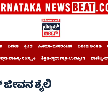
ಶ
ವಿದೇಶ
ಕ್ರೀಡೆ
ಸಿನಿಮಾ-ಮನರಂಜನೆ
ವಿಶೇಷ ಅಂಕಣ
ನ್ನಡ-ಸಾಹಿತ್ಯ-ಸಂಸ್ಕೃತಿ
ಶಿಕ್ಷಣ-ಸ್ಪರ್ಧಾತ್ಮಕ-ಉದ್ಯೋಗ
ವಾಣಿಜ್ಯ-ವ
್ ಜೀವನ ಶೈಲಿ