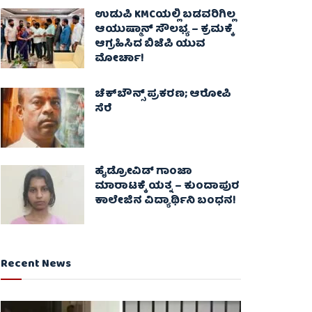
ಉಡುಪಿ KMCಯಲ್ಲಿ ಬಡವರಿಗಿಲ್ಲ
ಆಯುಷ್ಮಾನ್ ಸೌಲಭ್ಯ – ಕ್ರಮಕ್ಕೆ
ಆಗ್ರಹಿಸಿದ ಬಿಜೆಪಿ ಯುವ
ಮೋರ್ಚಾ!
ಚೆಕ್​ಬೌನ್ಸ್​ ಪ್ರಕರಣ; ಆರೋಪಿ
ಸೆರೆ
ಹೈಡ್ರೋವಿಡ್ ಗಾಂಜಾ
ಮಾರಾಟಕ್ಕೆ ಯತ್ನ – ಕುಂದಾಪುರ
ಕಾಲೇಜಿನ ವಿದ್ಯಾರ್ಥಿನಿ ಬಂಧನ!
Recent News