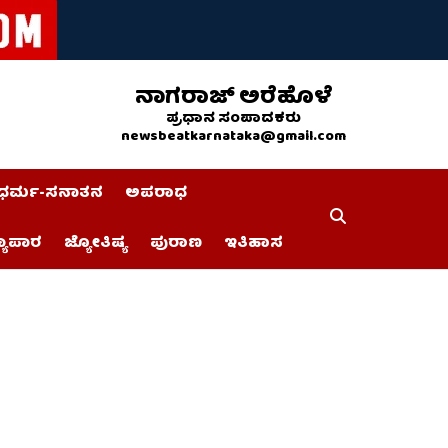
ನಾಗರಾಜ್ ಅರೆಹೊಳೆ
ಪ್ರಧಾನ ಸಂಪಾದಕರು
newsbeatkarnataka@gmail.com
ಧರ್ಮ-ಸನಾತನ
ಅಪರಾಧ
್ಯಾಪಾರ
ಜ್ಯೋತಿಷ್ಯ
ಪುರಾಣ
ಇತಿಹಾಸ