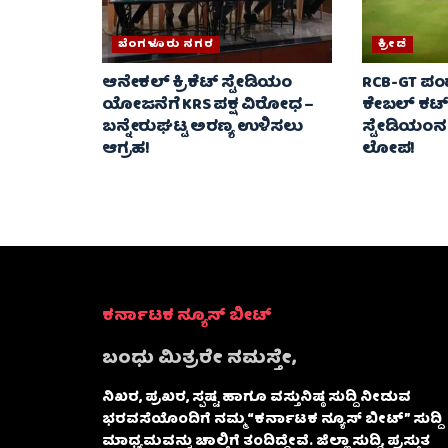
ಬೆಂಗಳೂರು ನಗರ
ಕ್ರೀಡೆ
ಆನೇಕಲ್ ಕ್ರಿಕೆಟ್ ಸ್ಟೇಡಿಯಂ
RCB-GT ಪಂದ್
ಯೋಜನೆಗೆ KRS ಪಕ್ಷ ವಿರೋಧ –
ಕೇಬಲ್‌ ಕಟ್‌.
ಬನ್ನೇರುಘಟ್ಟ ಅರಣ್ಯ ಉಳಿಸಲು
ಸ್ಟೇಡಿಯಂನಲ
ಆಗ್ರಹ!
ಲೋಪ!
ಕರ್ನಾಟಕ ನ್ಯೂಸ್ ಬೀಟ್
ಬಂಧು ಮಿತ್ರರೇ ನಮಸ್ತೇ,
ನಿಖರ, ಪ್ರಖರ, ಸ್ಪಷ್ಟ ಹಾಗೂ ವಸ್ತುನಿಷ್ಠ ಸುದ್ದಿ ನೀಡುವ
ಭರವಸೆಯೊಂದಿಗೆ ನಮ್ಮ “ಕರ್ನಾಟಕ ನ್ಯೂಸ್ ಬೀಟ್” ಸುದ್ದಿ
ಮಾಧ್ಯಮವನ್ನು ಚಾಲ್ತಿಗೆ ತಂದಿದ್ದೇವೆ. ಜಿಲ್ಲಾ ಸುದ್ದಿ, ಪ್ರಸ್ತುತ