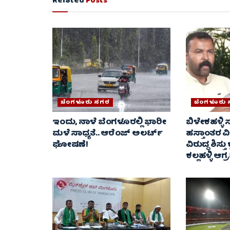
Related
Posts
ಬೆಂಗಳೂರು ನಗರ
ಬೆಂಗಳೂರು
ಇಂದು, ನಾಳೆ ಬೆಂಗಳೂರಲ್ಲಿ ಭಾರೀ
ಬಿಳೇಕಹಳ್ಳಿ
ಮಳೆ ಸಾಧ್ಯತೆ.. ಆರೆಂಜ್ ಅಲರ್ಟ್
ಹಸ್ತಾಂತರ ವಿ
ಘೋಷಣೆ!
ವಿರುದ್ಧ ಶಿಸ್ತು
ಕಲ್ಲಹಳ್ಳಿ ಆಗ್