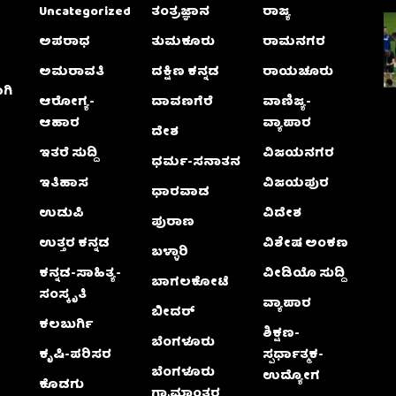
Uncategorized
ತಂತ್ರಜ್ಞಾನ
ರಾಜ್ಯ
ಅಪರಾಧ
ತುಮಕೂರು
ರಾಮನಗರ
ಅಮರಾವತಿ
ದಕ್ಷಿಣ ಕನ್ನಡ
ರಾಯಚೂರು
ಗಿ
ಆರೋಗ್ಯ-
ದಾವಣಗೆರೆ
ವಾಣಿಜ್ಯ-
ಆಹಾರ
ವ್ಯಾಪಾರ
ದೇಶ
ಇತರೆ ಸುದ್ದಿ
ವಿಜಯನಗರ
ಧರ್ಮ-ಸನಾತನ
ಇತಿಹಾಸ
ವಿಜಯಪುರ
ಧಾರವಾಡ
ಉಡುಪಿ
ವಿದೇಶ
ಪುರಾಣ
ಉತ್ತರ ಕನ್ನಡ
ವಿಶೇಷ ಅಂಕಣ
ಬಳ್ಳಾರಿ
ಕನ್ನಡ-ಸಾಹಿತ್ಯ-
ವೀಡಿಯೊ ಸುದ್ದಿ
ಬಾಗಲಕೋಟೆ
ಸಂಸ್ಕೃತಿ
ವ್ಯಾಪಾರ
ಬೀದರ್
ಕಲಬುರ್ಗಿ
ಶಿಕ್ಷಣ-
ಬೆಂಗಳೂರು
ಕೃಷಿ-ಪರಿಸರ
ಸ್ಪರ್ಧಾತ್ಮಕ-
ಬೆಂಗಳೂರು
ಉದ್ಯೋಗ
ಕೊಡಗು
ಗ್ರಾಮಾಂತರ