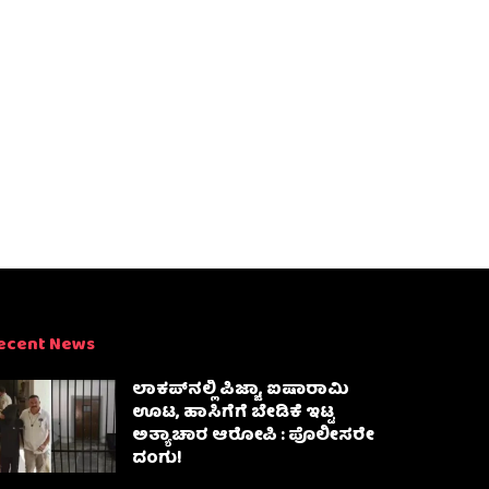
ecent News
ಲಾಕಪ್‌ನಲ್ಲಿ ಪಿಜ್ಜಾ, ಐಷಾರಾಮಿ
ಊಟ, ಹಾಸಿಗೆಗೆ ಬೇಡಿಕೆ ಇಟ್ಟ
ಅತ್ಯಾಚಾರ ಆರೋಪಿ : ಪೊಲೀಸರೇ
ದಂಗು!