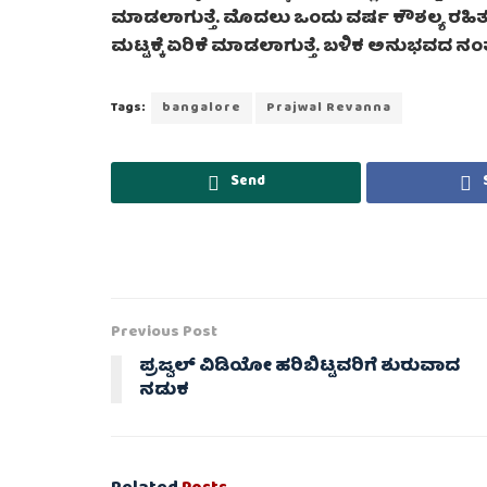
ಮಾಡಲಾಗುತ್ತೆ. ಮೊದಲು ಒಂದು ವರ್ಷ ಕೌಶಲ್ಯ ರಹಿತ
ಮಟ್ಟಕ್ಕೆ ಏರಿಕೆ ಮಾಡಲಾಗುತ್ತೆ. ಬಳಿಕ ಅನುಭವದ ನಂತರ 
Tags:
bangalore
Prajwal Revanna
Send
Previous Post
ಪ್ರಜ್ವಲ್ ವಿಡಿಯೋ ಹರಿಬಿಟ್ಟವರಿಗೆ ಶುರುವಾದ
ನಡುಕ