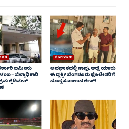
 ನಗರ
ಬೆಂಗಳೂರು
 ಸರ್ಕಾರಿ ಜಮೀನು
ಅಪಘಾತದಲ್ಲಿ ಸಾವು, ಆದ್ರೆ ಯಾರು
ಳಂಬ – ಜಿಲ್ಲಾಧಿಕಾರಿ
ಈ ವ್ಯಕ್ತಿ? ಬೆಂಗಳೂರು ಪೊಲೀಸರಿಗೆ
 ಕ್ರಮಕ್ಕೆ ದಿನೇಶ್
ದೊಡ್ಡ ಸವಾಲಾದ ಕೇಸ್‌!
ರಹ!