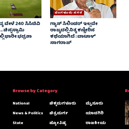
ಬೆಂಗಳೂರು ನಗರ
ಯ ವೇಳೆ 240 ಸಿಸಿಟಿವಿ
ಗ್ಯಾಸ್ ಸಿಲಿಂಡರ್ ಇಲ್ಲದೇ
. ಚಿನ್ನಸ್ವಾಮಿ
ರಾಜ್ಯದಲ್ಲಿ ನಿತ್ಯ ಕಣ್ಣೀರಿನ
್ಲಿ ಭಾರೀ ಭದ್ರತಾ
ಕಥೆಯಾಗಿದೆ : ವಾಟಾಳ್
ನಾಗರಾಜ್
Browse by Category
R
National
ಚಿಕ್ಕಮಗಳೂರು
ಮೈಸೂರು
News & Politics
ಚಿತ್ರದುರ್ಗ
ಯಾದಗಿರಿ
State
ಜ್ಯೋತಿಷ್ಯ
ರಾಜಕೀಯ