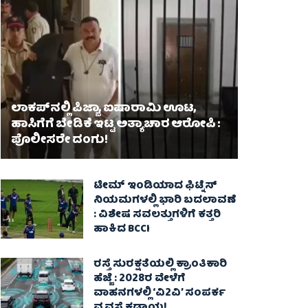
ಲಾಕಪ್‌ನಲ್ಲಿ ಪಿಜ್ಜಾ, ಐಷಾರಾಮಿ ಊಟ,
ಹಾಸಿಗೆಗೆ ಬೇಡಿಕೆ ಇಟ್ಟ ಅತ್ಯಾಚಾರ ಆರೋಪಿ :
ಪೊಲೀಸರೇ ದಂಗು!
ಟೀಮ್ ಇಂಡಿಯಾದ ಫಿಟ್ನೆಸ್
ನಿಯಮಗಳಲ್ಲಿ ಭಾರಿ ಬದಲಾವಣೆ
: ವಿಶೇಷ ಸವಲತ್ತುಗಳಿಗೆ ಕತ್ತರಿ
ಹಾಕಿದ BCCI
ರಸ್ತೆ ಸುರಕ್ಷತೆಯಲ್ಲಿ ಕ್ರಾಂತಿಕಾರಿ
ಹೆಜ್ಜೆ : 2028ರ ವೇಳೆಗೆ
ವಾಹನಗಳಲ್ಲಿ ‘ವಿ2ವಿ’ ಸಂಪರ್ಕ