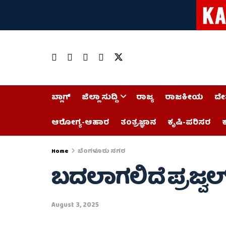
ಬ್ಲಾಗ್
ಜಿಲ್ಲಾ ಸುದ್ದಿ
ರಾಜ್ಯ
ರಾಜಕೀಯ
ದೇ
ಆರೋಗ್ಯ-ಆಹಾರ
ತಂತ್ರಜ್ಞಾನ
ಕೃಷಿ-ಪರಿಸರ
ಕ
Home
ಬೆಂಗಳೂರು ನಗರ
ಬದಲಾಗಲಿದೆ ಪ್ರಜ್ವಲ
August 3, 2025