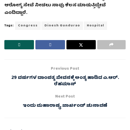
ಆರೋಗ್ಯ ಸೇವೆ ನೀಡಲು ನಾವು ಕೆಲಸ ಮಾಡುತ್ತಿದ್ದೇವೆ
ಎಂದಿದ್ದಾರೆ.
Tags:
Congress
Dinesh Gundurao
Hospital
Previous Post
29 ವರ್ಷಗಳ ದಾಂಪತ್ಯ ಜೀವನಕ್ಕೆ ಅಂತ್ಯ ಹಾಡಿದ ಎ.ಆರ್.
ರೆಹಮಾನ್
Next Post
ಇಂದು ಮಹಾರಾಷ್ಟ್ರ, ಜಾರ್ಖಂಡ್ ಚುನಾವಣೆ