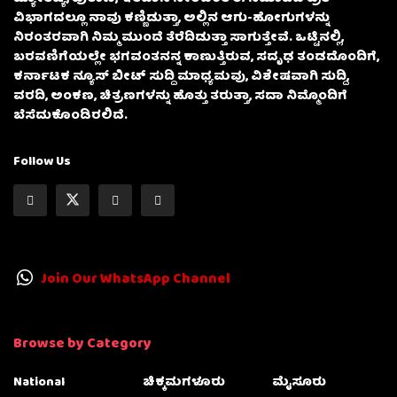
ವಿಭಾಗದಲ್ಲೂ ನಾವು ಕಣ್ಣಿಡುತ್ತಾ, ಅಲ್ಲಿನ ಆಗು-ಹೋಗುಗಳನ್ನು
ನಿರಂತರವಾಗಿ ನಿಮ್ಮ ಮುಂದೆ ತೆರೆದಿಡುತ್ತಾ ಸಾಗುತ್ತೇವೆ. ಒಟ್ಟಿನಲ್ಲಿ,
ಬರವಣಿಗೆಯಲ್ಲೇ ಭಗವಂತನನ್ನ ಕಾಣುತ್ತಿರುವ, ಸದೃಢ ತಂಡದೊಂದಿಗೆ,
ಕರ್ನಾಟಕ ನ್ಯೂಸ್ ಬೀಟ್ ಸುದ್ದಿ ಮಾಧ್ಯಮವು, ವಿಶೇಷವಾಗಿ ಸುದ್ದಿ,
ವರದಿ, ಅಂಕಣ, ಚಿತ್ರಣಗಳನ್ನು ಹೊತ್ತು ತರುತ್ತಾ, ಸದಾ ನಿಮ್ಮೊಂದಿಗೆ
ಬೆಸೆದುಕೊಂಡಿರಲಿದೆ.
Follow Us
Join Our WhatsApp Channel
Browse by Category
National
ಚಿಕ್ಕಮಗಳೂರು
ಮೈಸೂರು