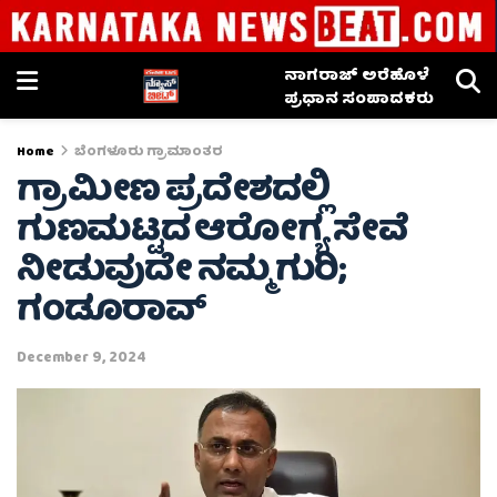
ನಾಗರಾಜ್ ಅರೆಹೊಳೆ
ಪ್ರಧಾನ ಸಂಪಾದಕರು
Home
ಬೆಂಗಳೂರು ಗ್ರಾಮಾಂತರ
ಗ್ರಾಮೀಣ ಪ್ರದೇಶದಲ್ಲಿ
ಗುಣಮಟ್ಟದ ಆರೋಗ್ಯ ಸೇವೆ
ನೀಡುವುದೇ ನಮ್ಮ ಗುರಿ;
ಗಂಡೂರಾವ್
December 9, 2024