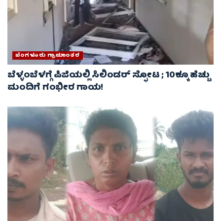
ಬೆಂಗಳೂರು ಗ್ರಾಮಾಂತರ
ಬೆಳ್ಳಂಬೆಳಗ್ಗೆ ಪಿಜಿಯಲ್ಲಿ ಸಿಲಿಂಡರ್ ಸ್ಫೋಟ ; 10ಕ್ಕೂ ಹೆಚ್ಚು
ಮಂದಿಗೆ ಗಂಭೀರ ಗಾಯ!