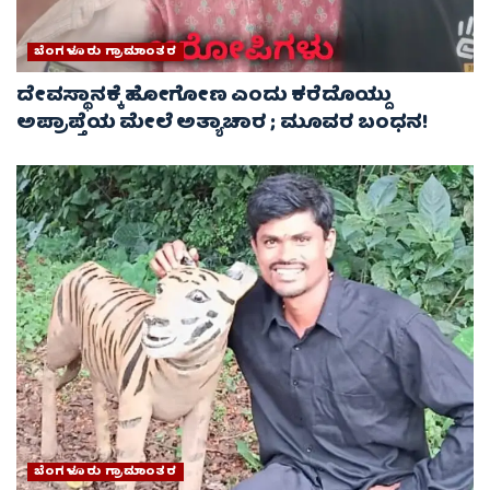
ಬೆಂಗಳೂರು ಗ್ರಾಮಾಂತರ
ದೇವಸ್ಥಾನಕ್ಕೆ ಹೋಗೋಣ ಎಂದು ಕರೆದೊಯ್ದು
ಅಪ್ರಾಪ್ತೆಯ ಮೇಲೆ ಅತ್ಯಾಚಾರ ; ಮೂವರ ಬಂಧನ!
ಬೆಂಗಳೂರು ಗ್ರಾಮಾಂತರ