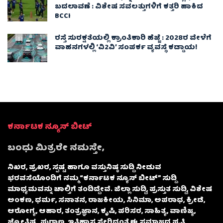
ಬದಲಾವಣೆ : ವಿಶೇಷ ಸವಲತ್ತುಗಳಿಗೆ ಕತ್ತರಿ ಹಾಕಿದ
BCCI
ರಸ್ತೆ ಸುರಕ್ಷತೆಯಲ್ಲಿ ಕ್ರಾಂತಿಕಾರಿ ಹೆಜ್ಜೆ : 2028ರ ವೇಳೆಗೆ
ವಾಹನಗಳಲ್ಲಿ ‘ವಿ2ವಿ’ ಸಂಪರ್ಕ ವ್ಯವಸ್ಥೆ ಕಡ್ಡಾಯ!
ಕರ್ನಾಟಕ ನ್ಯೂಸ್ ಬೀಟ್
ಬಂಧು ಮಿತ್ರರೇ ನಮಸ್ತೇ,
ನಿಖರ, ಪ್ರಖರ, ಸ್ಪಷ್ಟ ಹಾಗೂ ವಸ್ತುನಿಷ್ಠ ಸುದ್ದಿ ನೀಡುವ
ಭರವಸೆಯೊಂದಿಗೆ ನಮ್ಮ “ಕರ್ನಾಟಕ ನ್ಯೂಸ್ ಬೀಟ್” ಸುದ್ದಿ
ಮಾಧ್ಯಮವನ್ನು ಚಾಲ್ತಿಗೆ ತಂದಿದ್ದೇವೆ. ಜಿಲ್ಲಾ ಸುದ್ದಿ, ಪ್ರಸ್ತುತ ಸುದ್ದಿ, ವಿಶೇಷ
ಅಂಕಣ, ಧರ್ಮ, ಸನಾತನ, ರಾಜಕೀಯ, ಸಿನಿಮಾ, ಅಪರಾಧ, ಕ್ರೀಡೆ,
ಆರೋಗ್ಯ, ಆಹಾರ, ತಂತ್ರಜ್ಞಾನ, ಕೃಷಿ, ಪರಿಸರ, ಸಾಹಿತ್ಯ, ವಾಣಿಜ್ಯ,
ಜ್ಯೋತಿಷ್ಯ, ಪುರಾಣ, ಇತಿಹಾಸ ಸೇರಿದಂತೆ ಈ ಸಮಾಜದ ಪ್ರತಿ