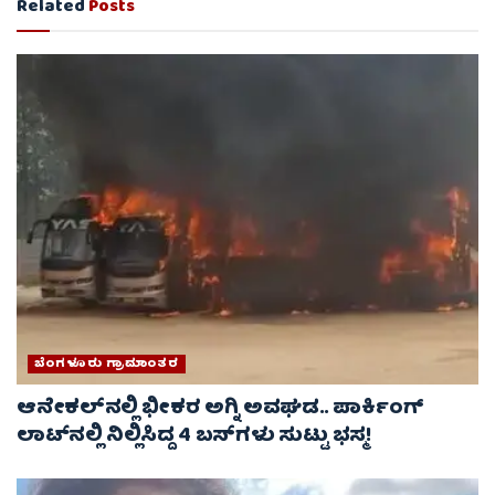
Related
Posts
ಬೆಂಗಳೂರು ಗ್ರಾಮಾಂತರ
ಆನೇಕಲ್‌ನಲ್ಲಿ ಭೀಕರ ಅಗ್ನಿ ಅವಘಡ.. ಪಾರ್ಕಿಂಗ್
ಲಾಟ್‌ನಲ್ಲಿ ನಿಲ್ಲಿಸಿದ್ದ 4 ಬಸ್‌ಗಳು ಸುಟ್ಟು ಭಸ್ಮ!