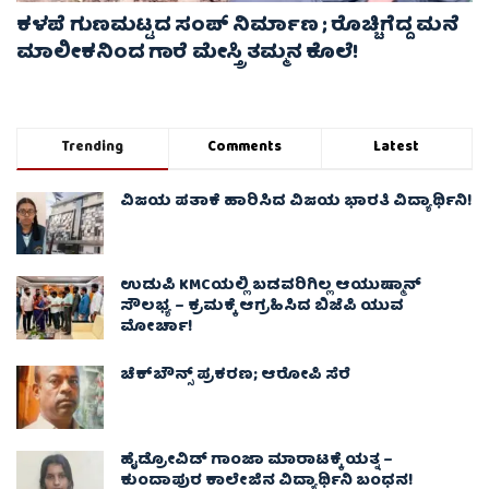
ಕಳಪೆ ಗುಣಮಟ್ಟದ ಸಂಪ್ ನಿರ್ಮಾಣ ; ರೊಚ್ಚಿಗೆದ್ದ ಮನೆ
ಮಾಲೀಕನಿಂದ ಗಾರೆ ಮೇಸ್ತ್ರಿ ತಮ್ಮನ ಕೊಲೆ!
Trending
Comments
Latest
ವಿಜಯ ಪತಾಕೆ ಹಾರಿಸಿದ ವಿಜಯ ಭಾರತಿ ವಿದ್ಯಾರ್ಥಿನಿ!
ಉಡುಪಿ KMCಯಲ್ಲಿ ಬಡವರಿಗಿಲ್ಲ ಆಯುಷ್ಮಾನ್
ಸೌಲಭ್ಯ – ಕ್ರಮಕ್ಕೆ ಆಗ್ರಹಿಸಿದ ಬಿಜೆಪಿ ಯುವ
ಮೋರ್ಚಾ!
ಚೆಕ್​ಬೌನ್ಸ್​ ಪ್ರಕರಣ; ಆರೋಪಿ ಸೆರೆ
ಹೈಡ್ರೋವಿಡ್ ಗಾಂಜಾ ಮಾರಾಟಕ್ಕೆ ಯತ್ನ –
ಕುಂದಾಪುರ ಕಾಲೇಜಿನ ವಿದ್ಯಾರ್ಥಿನಿ ಬಂಧನ!