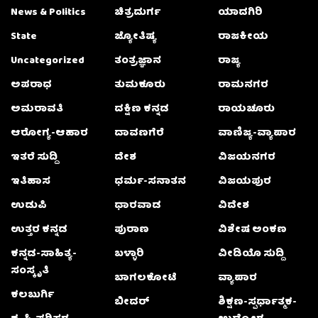
News & Politics
ಚಿತ್ರದುರ್ಗ
ಯಾದಗಿರಿ
State
ಜ್ಯೋತಿಷ್ಯ
ರಾಜಕೀಯ
Uncategorized
ತಂತ್ರಜ್ಞಾನ
ರಾಜ್ಯ
ಅಪರಾಧ
ತುಮಕೂರು
ರಾಮನಗರ
ಅಮರಾವತಿ
ದಕ್ಷಿಣ ಕನ್ನಡ
ರಾಯಚೂರು
ಆರೋಗ್ಯ-ಆಹಾರ
ದಾವಣಗೆರೆ
ವಾಣಿಜ್ಯ-ವ್ಯಾಪಾರ
ಇತರೆ ಸುದ್ದಿ
ದೇಶ
ವಿಜಯನಗರ
ಇತಿಹಾಸ
ಧರ್ಮ-ಸನಾತನ
ವಿಜಯಪುರ
ಉಡುಪಿ
ಧಾರವಾಡ
ವಿದೇಶ
ಉತ್ತರ ಕನ್ನಡ
ಪುರಾಣ
ವಿಶೇಷ ಅಂಕಣ
ಕನ್ನಡ-ಸಾಹಿತ್ಯ-
ಬಳ್ಳಾರಿ
ವೀಡಿಯೊ ಸುದ್ದಿ
ಸಂಸ್ಕೃತಿ
ಬಾಗಲಕೋಟೆ
ವ್ಯಾಪಾರ
ಕಲಬುರ್ಗಿ
ಬೀದರ್
ಶಿಕ್ಷಣ-ಸ್ಪರ್ಧಾತ್ಮಕ-