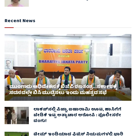
Recent News
ಮುಂಗಾರು ಅಧಿವೇಶನಕ್ಕೆ ಬಿಜೆಪಿ ರಣತಂತ್ರ.. ಸರ್ಕಾರಕ್ಕೆ
ಸದನದಲ್ಲೇ ಬಿಸಿ ಮುಟ್ಟಿಸಲು ಇಂದು ಮಹತ್ವದ ಸಭೆ
ಲಾಕಪ್‌ನಲ್ಲಿ ಪಿಜ್ಜಾ, ಐಷಾರಾಮಿ ಊಟ, ಹಾಸಿಗೆಗೆ
ಬೇಡಿಕೆ ಇಟ್ಟ ಅತ್ಯಾಚಾರ ಆರೋಪಿ : ಪೊಲೀಸರೇ
ದಂಗು!
ಟೀಮ್ ಇಂಡಿಯಾದ ಫಿಟ್ನೆಸ್ ನಿಯಮಗಳಲ್ಲಿ ಭಾರಿ