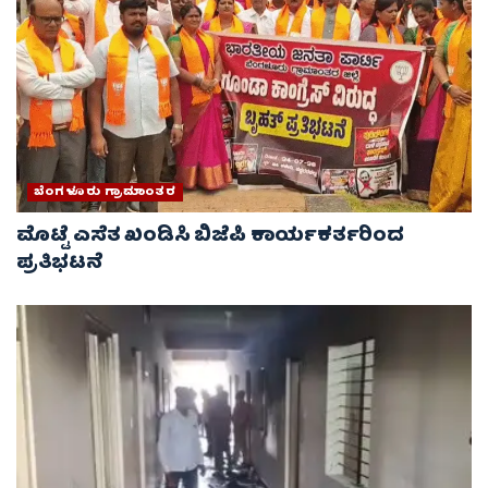
ಬೆಂಗಳೂರು ಗ್ರಾಮಾಂತರ
ಮೊಟ್ಟೆ ಎಸೆತ ಖಂಡಿಸಿ ಬಿಜೆಪಿ ಕಾರ್ಯಕರ್ತರಿಂದ
ಪ್ರತಿಭಟನೆ