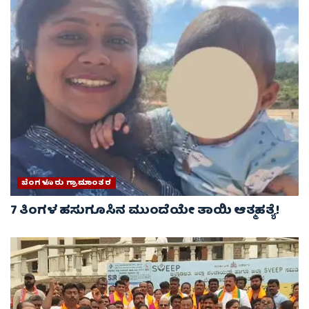
ಬೆಂಗಳೂರು ಗ್ರಾಮಾಂತರ
7 ತಿಂಗಳ ಹಸುಗೂಸಿನ ಮುಂದೆಯೇ ತಾಯಿ ಆತ್ಮಹತ್ಯೆ!