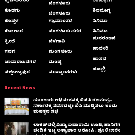
ಕೃಷಿ-ಪರಿಸರ
ಉದ್ಯೋಗ
ಬೆಂಗಳೂರು
ಕೊಡಗು
ಶಿವಮೊಗ್ಗ
ಬೆಂಗಳೂರು
ಕೊಪ್ಪಳ
ಗ್ರಾಮಾಂತರ
ಸಿನಿಮಾ
ಕೋಲಾರ
ಬೆಂಗಳೂರು ನಗರ
ಸಿನಿಮಾ-
ಮನರಂಜನೆ
ಕ್ರೀಡೆ
ಬೆಳಗಾವಿ
ಹಾವೇರಿ
ಗದಗ
ಮಂಗಳೂರು
ಹಾಸನ
ಚಾಮರಾಜನಗರ
ಮಂಡ್ಯ
ಹುಬ್ಬಳ್ಳಿ
ಚಿಕ್ಕಬಳ್ಳಾಫುರ
ಮುಖ್ಯಾಂಶಗಳು
Recent News
ಮುಂಗಾರು ಅಧಿವೇಶನಕ್ಕೆ ಬಿಜೆಪಿ ರಣತಂತ್ರ..
ಸರ್ಕಾರಕ್ಕೆ ಸದನದಲ್ಲೇ ಬಿಸಿ ಮುಟ್ಟಿಸಲು ಇಂದು
ಮಹತ್ವದ ಸಭೆ
ಲಾಕಪ್‌ನಲ್ಲಿ ಪಿಜ್ಜಾ, ಐಷಾರಾಮಿ ಊಟ, ಹಾಸಿಗೆಗೆ
ಬೇಡಿಕೆ ಇಟ್ಟ ಅತ್ಯಾಚಾರ ಆರೋಪಿ : ಪೊಲೀಸರೇ