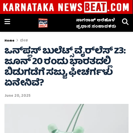
ನಾಗರಾಜ್ ಅರೆಹೊಳೆ
ಪ್ರಧಾನ ಸಂಪಾದಕರು
Home
ದೇಶ
ಒನ್‌ಪ್ಲಸ್ ಬುಲೆಟ್ಸ್ ವೈರ್‌ಲೆಸ್ Z3:
ಜೂನ್ 20 ರಂದು ಭಾರತದಲ್ಲಿ
ಬಿಡುಗಡೆಗೆ ಸಜ್ಜು, ಫೀಚರ್ಗಳು
ಏನೇನಿವೆ?
June 20, 2025