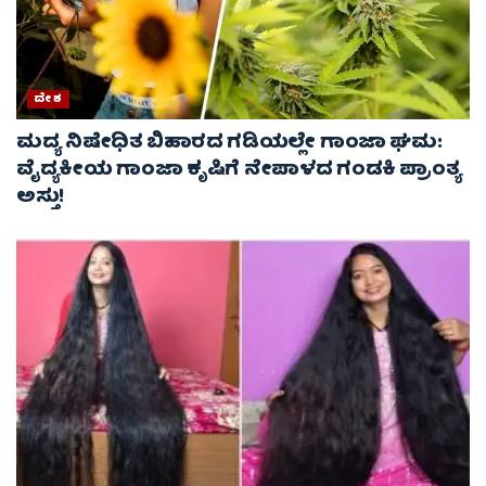
ದೇಶ
ಮದ್ಯ ನಿಷೇಧಿತ ಬಿಹಾರದ ಗಡಿಯಲ್ಲೇ ಗಾಂಜಾ ಘಮ:
ವೈದ್ಯಕೀಯ ಗಾಂಜಾ ಕೃಷಿಗೆ ನೇಪಾಳದ ಗಂಡಕಿ ಪ್ರಾಂತ್ಯ
ಅಸ್ತು!