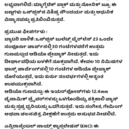
ಲಭ್ಯವಾಗಲಿದೆ: ಮ್ಯಾಗ್ನೆಟಿಕ್ ಬ್ಲಾಕ್ ಮತ್ತು ಸೋನಿಕ್ ಬ್ಲೂ. ಈ
ಬಣ್ಣಗಳು ಒನ್‌ಪ್ಲಸ್‌ನ ವಿಶಿಷ್ಟ ಸೌಂದರ್ಯ ಮತ್ತು ಆಧುನಿಕ
ವಿನ್ಯಾಸವನ್ನು ಪ್ರತಿಬಿಂಬಿಸುತ್ತವೆ.
ಪ್ರಮುಖ ಫೀಚರ್ಗಳು :
ಬ್ಯಾಟರಿ ಬಾಳಿಕೆ: ಒನ್‌ಪ್ಲಸ್ ಬುಲೆಟ್ಸ್ ವೈರ್‌ಲೆಸ್ Z3 ಒಂದೇ
ಸಂಪೂರ್ಣ ಚಾರ್ಜ್‌ನಲ್ಲಿ 30 ಗಂಟೆಗಳವರೆಗೆ ಉತ್ತಮ
ಗುಣಮಟ್ಟದ ಆಡಿಯೊ ಪ್ಲೇಬ್ಯಾಕ್ ನೀಡುತ್ತದೆ. ಇದು
ದೀರ್ಘಾವಧಿಯ ಬಳಕೆಗೆ ಸೂಕ್ತವಾಗಿದೆ. ಕೇವಲ 10 ನಿಮಿಷಗಳ
ಫಾಸ್ಟ್ ಚಾರ್ಜಿಂಗ್‌ನಲ್ಲಿ 10 ಗಂಟೆಗಳ ಆಡಿಯೊ ಪ್ಲೇಬ್ಯಾಕ್
ದೊರೆಯುತ್ತದೆ, ಇದು ತುರ್ತು ಸಂದರ್ಭಗಳಲ್ಲಿ ಅತ್ಯಂತ
ಉಪಯುಕ್ತವಾಗಿದೆ.
ಆಡಿಯೊ ಗುಣಮಟ್ಟ: ಈ ಇಯರ್‌ಫೋನ್‌ಗಳು 12.4mm
ಡೈನಾಮಿಕ್ ಡ್ರೈವರ್‌ಗಳನ್ನು ಒಳಗೊಂಡಿದ್ದು, ಶಕ್ತಿಶಾಲಿ ಬ್ಯಾಸ್
ಮತ್ತು ಸ್ಪಷ್ಟ ಧ್ವನಿಯನ್ನು ಒದಗಿಸುತ್ತವೆ. ಇದು ಸಂಗೀತ, ಗೇಮಿಂಗ್
ಅಥವಾ ಚಲನಚಿತ್ರ ವೀಕ್ಷಣೆಗೆ ಉತ್ತಮ ಅನುಭವ ನೀಡಲಿದೆ.
ಎನ್ವಿರಾನ್ಮೆಂಟಲ್ ನಾಯ್ಸ್ ಕ್ಯಾನ್ಸಲೇಷನ್ (ENC): ಈ