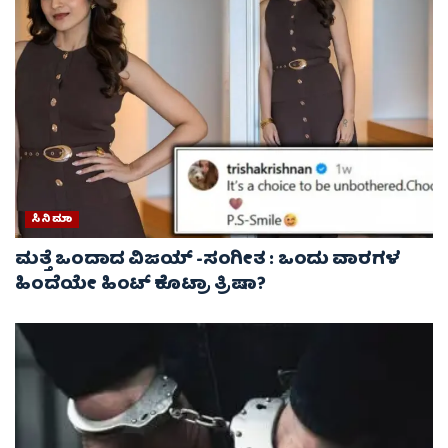
ಸಿನಿಮಾ
ಮತ್ತೆ ಒಂದಾದ ವಿಜಯ್ -ಸಂಗೀತ : ಒಂದು ವಾರಗಳ
ಹಿಂದೆಯೇ ಹಿಂಟ್ ಕೊಟ್ರಾ ತ್ರಿಷಾ?