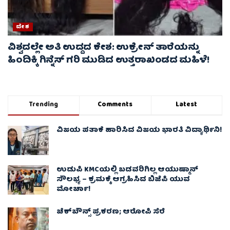
ದೇಶ
ವಿಶ್ವದಲ್ಲೇ ಅತಿ ಉದ್ದದ ಕೇಶ: ಉಕ್ರೇನ್ ತಾರೆಯನ್ನು
ಹಿಂದಿಕ್ಕಿ ಗಿನ್ನೆಸ್ ಗರಿ ಮುಡಿದ ಉತ್ತರಾಖಂಡದ ಮಹಿಳೆ!
Trending
Comments
Latest
ವಿಜಯ ಪತಾಕೆ ಹಾರಿಸಿದ ವಿಜಯ ಭಾರತಿ ವಿದ್ಯಾರ್ಥಿನಿ!
ಉಡುಪಿ KMCಯಲ್ಲಿ ಬಡವರಿಗಿಲ್ಲ ಆಯುಷ್ಮಾನ್
ಸೌಲಭ್ಯ – ಕ್ರಮಕ್ಕೆ ಆಗ್ರಹಿಸಿದ ಬಿಜೆಪಿ ಯುವ
ಮೋರ್ಚಾ!
ಚೆಕ್​ಬೌನ್ಸ್​ ಪ್ರಕರಣ; ಆರೋಪಿ ಸೆರೆ