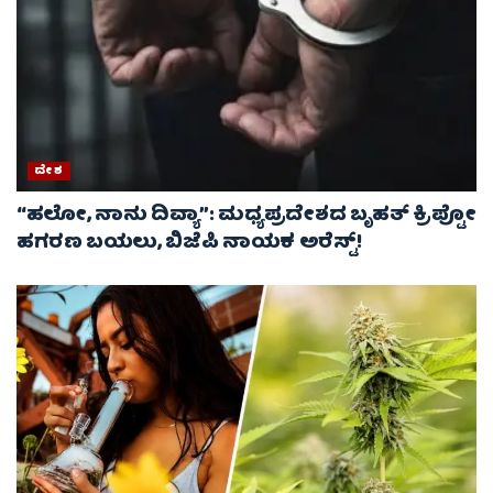
ದೇಶ
“ಹಲೋ, ನಾನು ದಿವ್ಯಾ”: ಮಧ್ಯಪ್ರದೇಶದ ಬೃಹತ್ ಕ್ರಿಪ್ಟೋ
ಹಗರಣ ಬಯಲು, ಬಿಜೆಪಿ ನಾಯಕ ಅರೆಸ್ಟ್!