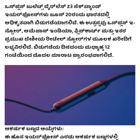
ಒನ್‌ಪ್ಲಸ್ ಬುಲೆಟ್ಸ್ ವೈರ್‌ಲೆಸ್ Z3 ನೆಕ್‌ಬ್ಯಾಂಡ್
ಇಯರ್‌ಫೋನ್‌ಗಳು ಜೂನ್ 20ರಂದು ಭಾರತದಲ್ಲಿ
ಅಧಿಕೃತವಾಗಿ ಬಿಡುಗಡೆಯಾಗಲಿವೆ. ಈ ಉತ್ಪನ್ನವು ಒನ್‌ಪ್ಲಸ್ ಇ-
ಸ್ಟೋರ್, ಅಮೆಜಾನ್ ಇಂಡಿಯಾ, ಫ್ಲಿಪ್‌ಕಾರ್ಟ್ ಮತ್ತು ಇತರ
ಪ್ರಮುಖ ದೇಶೀಯ ರೀಟೇಲ್ ಸ್ಟೋರ್‌ಗಳ ಮೂಲಕ ಖರೀದಿಗೆ
ಲಭ್ಯವಿರಲಿದೆ. ಬಿಡುಗಡೆಯ ದಿನದಂದು ಮಧ್ಯಾಹ್ನ 12
ಗಂಟೆಯಿಂದ ಮೊದಲ ಮಾರಾಟ ಪ್ರಾರಂಭವಾಗಲಿದೆ.
ಆಕರ್ಷಕ ಬಣ್ಣದ ಆಯ್ಕೆಗಳು:
ಈ ಹೊಸ ಇಯರ್‌ಫೋನ್ ಎರಡು ಆಕರ್ಷಕ ಬಣ್ಣಗಳಲ್ಲಿ