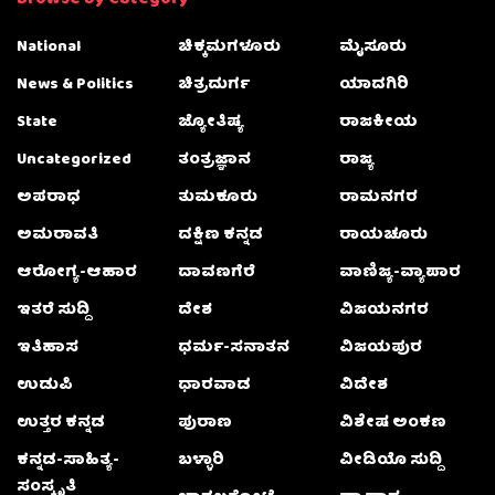
Browse by Category
National
ಚಿಕ್ಕಮಗಳೂರು
ಮೈಸೂರು
News & Politics
ಚಿತ್ರದುರ್ಗ
ಯಾದಗಿರಿ
State
ಜ್ಯೋತಿಷ್ಯ
ರಾಜಕೀಯ
Uncategorized
ತಂತ್ರಜ್ಞಾನ
ರಾಜ್ಯ
ಅಪರಾಧ
ತುಮಕೂರು
ರಾಮನಗರ
ಅಮರಾವತಿ
ದಕ್ಷಿಣ ಕನ್ನಡ
ರಾಯಚೂರು
ಆರೋಗ್ಯ-ಆಹಾರ
ದಾವಣಗೆರೆ
ವಾಣಿಜ್ಯ-ವ್ಯಾಪಾರ
ಇತರೆ ಸುದ್ದಿ
ದೇಶ
ವಿಜಯನಗರ
ಇತಿಹಾಸ
ಧರ್ಮ-ಸನಾತನ
ವಿಜಯಪುರ
ಉಡುಪಿ
ಧಾರವಾಡ
ವಿದೇಶ
ಉತ್ತರ ಕನ್ನಡ
ಪುರಾಣ
ವಿಶೇಷ ಅಂಕಣ
ಕನ್ನಡ-ಸಾಹಿತ್ಯ-
ಬಳ್ಳಾರಿ
ವೀಡಿಯೊ ಸುದ್ದಿ
ಸಂಸ್ಕೃತಿ