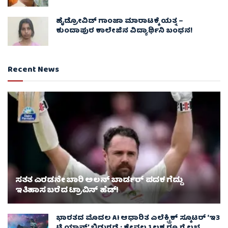
ಹೈಡ್ರೋವಿಡ್ ಗಾಂಜಾ ಮಾರಾಟಕ್ಕೆ ಯತ್ನ –
ಕುಂದಾಪುರ ಕಾಲೇಜಿನ ವಿದ್ಯಾರ್ಥಿನಿ ಬಂಧನ!
Recent News
ಸತತ ಎರಡನೇ ಬಾರಿ ಅಲನ್ ಬಾರ್ಡರ್ ಪದಕ ಗೆದ್ದು
ಇತಿಹಾಸ ಬರೆದ ಟ್ರಾವಿಸ್ ಹೆಡ್!
ಭಾರತದ ಮೊದಲ AI ಆಧಾರಿತ ಎಲೆಕ್ಟ್ರಿಕ್ ಸ್ಕೂಟರ್ ‘ಇ3