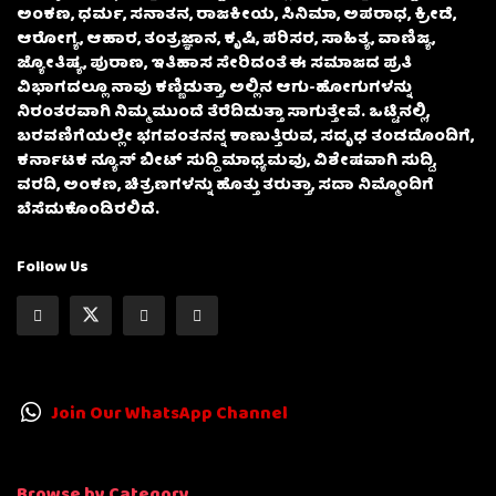
ಅಂಕಣ, ಧರ್ಮ, ಸನಾತನ, ರಾಜಕೀಯ, ಸಿನಿಮಾ, ಅಪರಾಧ, ಕ್ರೀಡೆ,
ಆರೋಗ್ಯ, ಆಹಾರ, ತಂತ್ರಜ್ಞಾನ, ಕೃಷಿ, ಪರಿಸರ, ಸಾಹಿತ್ಯ, ವಾಣಿಜ್ಯ,
ಜ್ಯೋತಿಷ್ಯ, ಪುರಾಣ, ಇತಿಹಾಸ ಸೇರಿದಂತೆ ಈ ಸಮಾಜದ ಪ್ರತಿ
ವಿಭಾಗದಲ್ಲೂ ನಾವು ಕಣ್ಣಿಡುತ್ತಾ, ಅಲ್ಲಿನ ಆಗು-ಹೋಗುಗಳನ್ನು
ನಿರಂತರವಾಗಿ ನಿಮ್ಮ ಮುಂದೆ ತೆರೆದಿಡುತ್ತಾ ಸಾಗುತ್ತೇವೆ. ಒಟ್ಟಿನಲ್ಲಿ,
ಬರವಣಿಗೆಯಲ್ಲೇ ಭಗವಂತನನ್ನ ಕಾಣುತ್ತಿರುವ, ಸದೃಢ ತಂಡದೊಂದಿಗೆ,
ಕರ್ನಾಟಕ ನ್ಯೂಸ್ ಬೀಟ್ ಸುದ್ದಿ ಮಾಧ್ಯಮವು, ವಿಶೇಷವಾಗಿ ಸುದ್ದಿ,
ವರದಿ, ಅಂಕಣ, ಚಿತ್ರಣಗಳನ್ನು ಹೊತ್ತು ತರುತ್ತಾ, ಸದಾ ನಿಮ್ಮೊಂದಿಗೆ
ಬೆಸೆದುಕೊಂಡಿರಲಿದೆ.
Follow Us
Join Our WhatsApp Channel