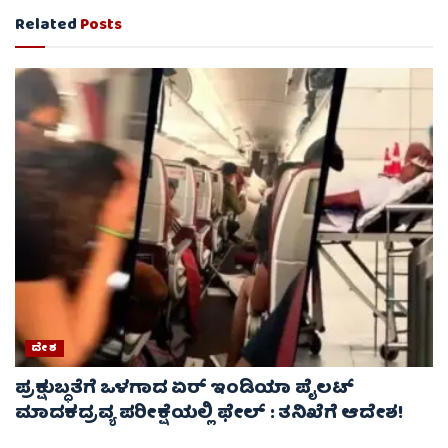
Related
Posts
ದೇಶ
ಪ್ರಕ್ಷುಬ್ಧತೆಗೆ ಒಳಗಾದ ಏರ್ ಇಂಡಿಯಾ ಪೈಲಟ್
ಮಾದಕದ್ರವ್ಯ ಪರೀಕ್ಷೆಯಲ್ಲಿ ಫೇಲ್ : ತನಿಖೆಗೆ ಆದೇಶ!