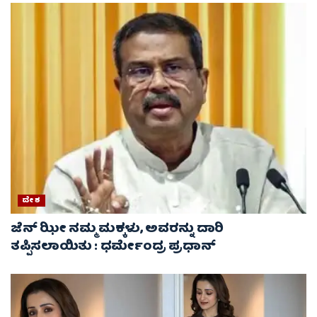
ದೇಶ
ಜೆನ್ ಝೀ ನಮ್ಮ ಮಕ್ಕಳು, ಅವರನ್ನು ದಾರಿ
ತಪ್ಪಿಸಲಾಯಿತು : ಧರ್ಮೇಂದ್ರ ಪ್ರಧಾನ್