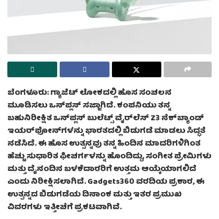
ಬೆಂಗಳೂರು: ಗ್ಯಾಜೆಟ್ ಲೋಕದಲ್ಲಿ ಹೊಸ ಸಂಚಲನ
ಮೂಡಿಸಲು ಒನ್‌ಪ್ಲಸ್ ಸಜ್ಜಾಗಿದೆ. ಕಂಪನಿಯು ತನ್ನ
ಬಹುನಿರೀಕ್ಷಿತ ಒನ್‌ಪ್ಲಸ್ ಬುಲೆಟ್ಸ್ ವೈರ್‌ಲೆಸ್ Z3 ನೆಕ್‌ಬ್ಯಾಂಡ್
ಇಯರ್‌ಫೋನ್‌ಗಳನ್ನು ಭಾರತದಲ್ಲಿ ಬಿಡುಗಡೆ ಮಾಡಲು ಸಿದ್ಧತೆ
ನಡೆಸಿದೆ. ಈ ಹೊಸ ಉತ್ಪನ್ನವು ತನ್ನ ಹಿಂದಿನ ಮಾದರಿಗಳಿಗಿಂತ
ಹೆಚ್ಚು ಸುಧಾರಿತ ಫೀಚರ್ಗಳನ್ನು ಹೊಂದಿದ್ದು, ಸಂಗೀತ ಪ್ರೇಮಿಗಳು
ಮತ್ತು ದೈನಂದಿನ ಬಳಕೆದಾರರಿಗೆ ಉತ್ತಮ ಆಯ್ಕೆಯಾಗಲಿದೆ
ಎಂದು ನಿರೀಕ್ಷಿಸಲಾಗಿದೆ. Gadgets360 ವರದಿಯ ಪ್ರಕಾರ, ಈ
ಉತ್ಪನ್ನದ ಬಿಡುಗಡೆಯ ದಿನಾಂಕ ಮತ್ತು ಇತರ ಪ್ರಮುಖ
ವಿವರಗಳು ಇತ್ತೀಚೆಗೆ ಪ್ರಕಟವಾಗಿವೆ.