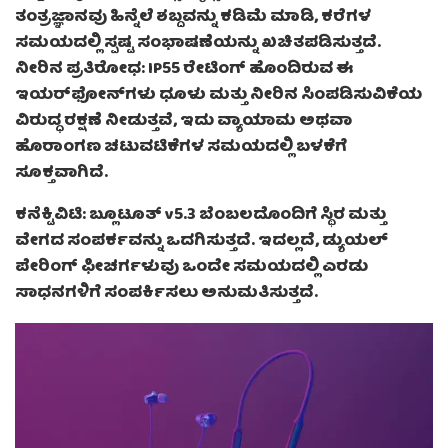
ತಂತ್ರಜ್ಞಾನವು ಹಿನ್ನೆಲೆ ಶಬ್ದವನ್ನು ಕಡಿಮೆ ಮಾಡಿ, ಕರೆಗಳ
ಸಮಯದಲ್ಲಿ ಸ್ಪಷ್ಟ ಸಂಭಾಷಣೆಯನ್ನು ಖಚಿತಪಡಿಸುತ್ತದೆ.
ನೀರಿನ ಪ್ರತಿರೋಧ: IP55 ರೇಟಿಂಗ್ ಹೊಂದಿರುವ ಈ
ಇಯರ್‌ಫೋನ್‌ಗಳು ಧೂಳು ಮತ್ತು ನೀರಿನ ಸಿಂಪಡಿಸುವಿಕೆಯ
ವಿರುದ್ಧ ರಕ್ಷಣೆ ನೀಡುತ್ತವೆ, ಇದು ವ್ಯಾಯಾಮ ಅಥವಾ
ಹೊರಾಂಗಣ ಚಟುವಟಿಕೆಗಳ ಸಮಯದಲ್ಲಿ ಬಳಕೆಗೆ
ಸೂಕ್ತವಾಗಿದೆ.
ಕನೆಕ್ಟಿವಿಟಿ: ಬ್ಲೂಟೂತ್ v5.3 ಬೆಂಬಲದೊಂದಿಗೆ ಸ್ಥಿರ ಮತ್ತು
ವೇಗದ ಸಂಪರ್ಕವನ್ನು ಒದಗಿಸುತ್ತದೆ. ಇದಲ್ಲದೆ, ಡ್ಯುಯಲ್
ಪೇರಿಂಗ್ ಫೀಚರ್ಗಳುವು ಒಂದೇ ಸಮಯದಲ್ಲಿ ಎರಡು
ಸಾಧನಗಳಿಗೆ ಸಂಪರ್ಕಿಸಲು ಅನುಮತಿಸುತ್ತದೆ.