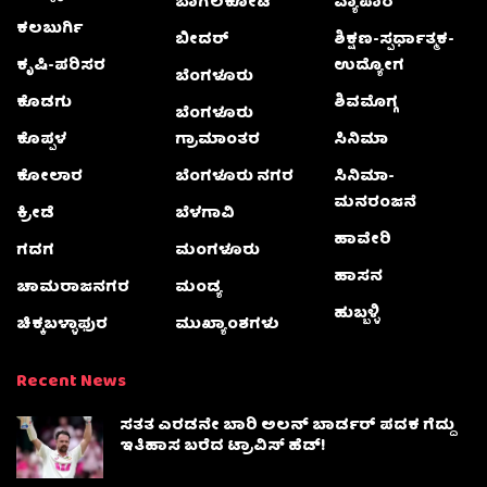
ಬಾಗಲಕೋಟೆ
ವ್ಯಾಪಾರ
ಕಲಬುರ್ಗಿ
ಬೀದರ್
ಶಿಕ್ಷಣ-ಸ್ಪರ್ಧಾತ್ಮಕ-
ಕೃಷಿ-ಪರಿಸರ
ಉದ್ಯೋಗ
ಬೆಂಗಳೂರು
ಕೊಡಗು
ಶಿವಮೊಗ್ಗ
ಬೆಂಗಳೂರು
ಕೊಪ್ಪಳ
ಗ್ರಾಮಾಂತರ
ಸಿನಿಮಾ
ಕೋಲಾರ
ಬೆಂಗಳೂರು ನಗರ
ಸಿನಿಮಾ-
ಮನರಂಜನೆ
ಕ್ರೀಡೆ
ಬೆಳಗಾವಿ
ಹಾವೇರಿ
ಗದಗ
ಮಂಗಳೂರು
ಹಾಸನ
ಚಾಮರಾಜನಗರ
ಮಂಡ್ಯ
ಹುಬ್ಬಳ್ಳಿ
ಚಿಕ್ಕಬಳ್ಳಾಫುರ
ಮುಖ್ಯಾಂಶಗಳು
Recent News
ಸತತ ಎರಡನೇ ಬಾರಿ ಅಲನ್ ಬಾರ್ಡರ್ ಪದಕ ಗೆದ್ದು
ಇತಿಹಾಸ ಬರೆದ ಟ್ರಾವಿಸ್ ಹೆಡ್!