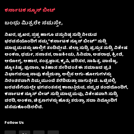
ಕರ್ನಾಟಕ ನ್ಯೂಸ್ ಬೀಟ್
ಬಂಧು ಮಿತ್ರರೇ ನಮಸ್ತೇ,
ನಿಖರ, ಪ್ರಖರ, ಸ್ಪಷ್ಟ ಹಾಗೂ ವಸ್ತುನಿಷ್ಠ ಸುದ್ದಿ ನೀಡುವ
ಭರವಸೆಯೊಂದಿಗೆ ನಮ್ಮ “ಕರ್ನಾಟಕ ನ್ಯೂಸ್ ಬೀಟ್” ಸುದ್ದಿ
ಮಾಧ್ಯಮವನ್ನು ಚಾಲ್ತಿಗೆ ತಂದಿದ್ದೇವೆ. ಜಿಲ್ಲಾ ಸುದ್ದಿ, ಪ್ರಸ್ತುತ ಸುದ್ದಿ, ವಿಶೇಷ
ಅಂಕಣ, ಧರ್ಮ, ಸನಾತನ, ರಾಜಕೀಯ, ಸಿನಿಮಾ, ಅಪರಾಧ, ಕ್ರೀಡೆ,
ಆರೋಗ್ಯ, ಆಹಾರ, ತಂತ್ರಜ್ಞಾನ, ಕೃಷಿ, ಪರಿಸರ, ಸಾಹಿತ್ಯ, ವಾಣಿಜ್ಯ,
ಜ್ಯೋತಿಷ್ಯ, ಪುರಾಣ, ಇತಿಹಾಸ ಸೇರಿದಂತೆ ಈ ಸಮಾಜದ ಪ್ರತಿ
ವಿಭಾಗದಲ್ಲೂ ನಾವು ಕಣ್ಣಿಡುತ್ತಾ, ಅಲ್ಲಿನ ಆಗು-ಹೋಗುಗಳನ್ನು
ನಿರಂತರವಾಗಿ ನಿಮ್ಮ ಮುಂದೆ ತೆರೆದಿಡುತ್ತಾ ಸಾಗುತ್ತೇವೆ. ಒಟ್ಟಿನಲ್ಲಿ,
ಬರವಣಿಗೆಯಲ್ಲೇ ಭಗವಂತನನ್ನ ಕಾಣುತ್ತಿರುವ, ಸದೃಢ ತಂಡದೊಂದಿಗೆ,
ಕರ್ನಾಟಕ ನ್ಯೂಸ್ ಬೀಟ್ ಸುದ್ದಿ ಮಾಧ್ಯಮವು, ವಿಶೇಷವಾಗಿ ಸುದ್ದಿ,
ವರದಿ, ಅಂಕಣ, ಚಿತ್ರಣಗಳನ್ನು ಹೊತ್ತು ತರುತ್ತಾ, ಸದಾ ನಿಮ್ಮೊಂದಿಗೆ
ಬೆಸೆದುಕೊಂಡಿರಲಿದೆ.
Follow Us