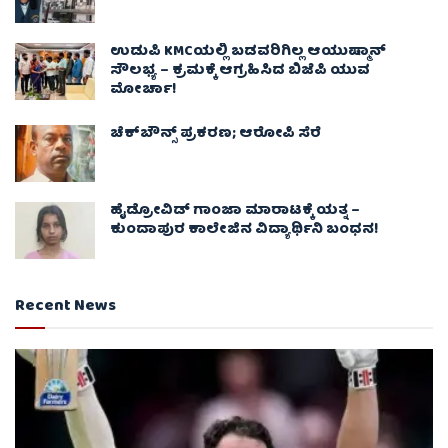
ಉಡುಪಿ KMCಯಲ್ಲಿ ಬಡವರಿಗಿಲ್ಲ ಆಯುಷ್ಮಾನ್
ಸೌಲಭ್ಯ – ಕ್ರಮಕ್ಕೆ ಆಗ್ರಹಿಸಿದ ಬಿಜೆಪಿ ಯುವ
ಮೋರ್ಚಾ!
ಚೆಕ್​ಬೌನ್ಸ್​ ಪ್ರಕರಣ; ಆರೋಪಿ ಸೆರೆ
ಹೈಡ್ರೋವಿಡ್ ಗಾಂಜಾ ಮಾರಾಟಕ್ಕೆ ಯತ್ನ –
ಕುಂದಾಪುರ ಕಾಲೇಜಿನ ವಿದ್ಯಾರ್ಥಿನಿ ಬಂಧನ!
Recent News