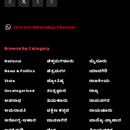
Join Our WhatsApp Channel
Browse by Category
National
ಚಿಕ್ಕಮಗಳೂರು
ಮೈಸೂರು
News & Politics
ಚಿತ್ರದುರ್ಗ
ಯಾದಗಿರಿ
State
ಜ್ಯೋತಿಷ್ಯ
ರಾಜಕೀಯ
Uncategorized
ತಂತ್ರಜ್ಞಾನ
ರಾಜ್ಯ
ಅಪರಾಧ
ತುಮಕೂರು
ರಾಮನಗರ
ಅಮರಾವತಿ
ದಕ್ಷಿಣ ಕನ್ನಡ
ರಾಯಚೂರು
ಆರೋಗ್ಯ-ಆಹಾರ
ದಾವಣಗೆರೆ
ವಾಣಿಜ್ಯ-ವ್ಯಾಪಾರ