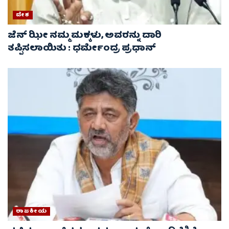
ದೇಶ
ಜೆನ್ ಝೀ ನಮ್ಮ ಮಕ್ಕಳು, ಅವರನ್ನು ದಾರಿ
ತಪ್ಪಿಸಲಾಯಿತು : ಧರ್ಮೇಂದ್ರ ಪ್ರಧಾನ್
ರಾಜಕೀಯ