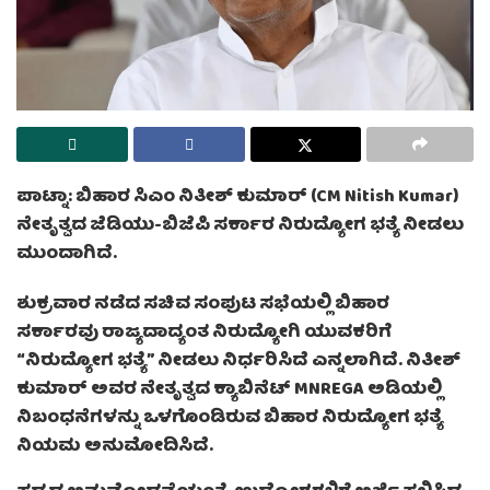
ಪಾಟ್ನಾ: ಬಿಹಾರ ಸಿಎಂ ನಿತೀಶ್ ಕುಮಾರ್ (CM Nitish Kumar)
ನೇತೃತ್ವದ ಜೆಡಿಯು-ಬಿಜೆಪಿ ಸರ್ಕಾರ ನಿರುದ್ಯೋಗ ಭತ್ಯೆ ನೀಡಲು
ಮುಂದಾಗಿದೆ.
ಶುಕ್ರವಾರ ನಡೆದ ಸಚಿವ ಸಂಪುಟ ಸಭೆಯಲ್ಲಿ ಬಿಹಾರ
ಸರ್ಕಾರವು ರಾಜ್ಯದಾದ್ಯಂತ ನಿರುದ್ಯೋಗಿ ಯುವಕರಿಗೆ
“ನಿರುದ್ಯೋಗ ಭತ್ಯೆ” ನೀಡಲು ನಿರ್ಧರಿಸಿದೆ ಎನ್ನಲಾಗಿದೆ. ನಿತೀಶ್
ಕುಮಾರ್ ಅವರ ನೇತೃತ್ವದ ಕ್ಯಾಬಿನೆಟ್ MNREGA ಅಡಿಯಲ್ಲಿ
ನಿಬಂಧನೆಗಳನ್ನು ಒಳಗೊಂಡಿರುವ ಬಿಹಾರ ನಿರುದ್ಯೋಗ ಭತ್ಯೆ
ನಿಯಮ ಅನುಮೋದಿಸಿದೆ.