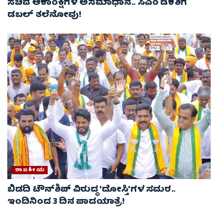
ಸಚಿವ ಆಕಾಂಕ್ಷಿಗಳ ಅಸಮಾಧಾನ.. ಸಿಎಂ ಡಿಕೆಶಿಗೆ
ಡಬಲ್ ತಲೆನೋವು!
ರಾಜಕೀಯ
ಬಿಡದಿ ಟೌನ್‌ಶಿಪ್ ವಿರುದ್ಧ ‘ದೋಸ್ತಿ’ಗಳ ಸಮರ..
ಇಂದಿನಿಂದ 3 ದಿನ ಪಾದಯಾತ್ರೆ!