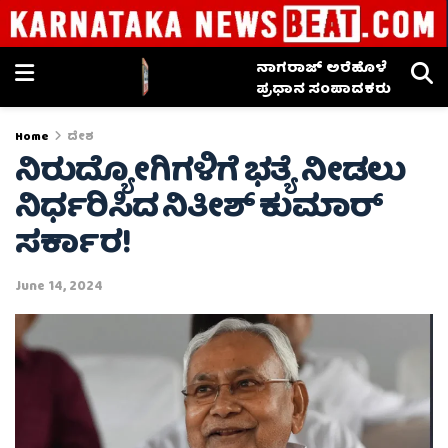
ನಾಗರಾಜ್ ಅರೆಹೊಳೆ
ಪ್ರಧಾನ ಸಂಪಾದಕರು
Home
ದೇಶ
ನಿರುದ್ಯೋಗಿಗಳಿಗೆ ಭತ್ಯೆ ನೀಡಲು
ನಿರ್ಧರಿಸಿದ ನಿತೀಶ್ ಕುಮಾರ್
ಸರ್ಕಾರ!
June 14, 2024