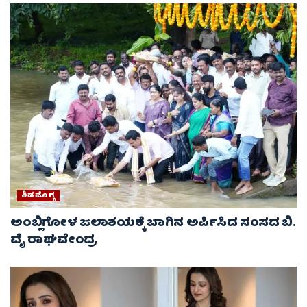
ಶಿವಮೊಗ್ಗ
ಅಂಬ್ಲಿಗೋಳ ಜಲಾಶಯಕ್ಕೆ ಬಾಗಿನ ಅರ್ಪಿಸಿದ ಸಂಸದ ಬಿ.
ವೈ ರಾಘವೇಂದ್ರ