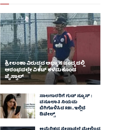
ಶ್ರೀಲಂಕಾ ವಿರುದ್ಧದ ಅಭ್ಯಾಸ ಪಂದ್ಯದಲ್ಲಿ
ಆರಂಭದಲ್ಲೇ ವಿಕೆಟ್ ಕಳೆದುಕೊಂಡ
ಜೈಸ್ವಾಲ್
ಸಾಲಗಾರರಿಗೆ ಗುಡ್ ನ್ಯೂಸ್ :
ವಸೂಲಾತಿ ನಿಯಮ
ಬಿಗಿಗೊಳಿಸಿದ RBI..ಇಲ್ಲಿದೆ
ಡಿಟೇಲ್ಸ್
ಅಮೆರಿಕದ ಸೇನಾನೆಲೆ ಮೇಲಿಂದ