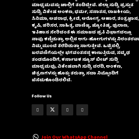
ಮಾಧ್ಯಮವನ್ನು ಚಾಲ್ತಿಗೆ ತಂದಿದ್ದೇವೆ. ಜಿಲ್ಲಾ ಸುದ್ದಿ, ಪ್ರಸ್ತುತ
ಸುದ್ದಿ, ವಿಶೇಷ ಅಂಕಣ, ಧರ್ಮ, ಸನಾತನ, ರಾಜಕೀಯ,
ಸಿನಿಮಾ, ಅಪರಾಧ, ಕ್ರೀಡೆ, ಆರೋಗ್ಯ, ಆಹಾರ, ತಂತ್ರಜ್ಞಾನ,
ಕೃಷಿ, ಪರಿಸರ, ಸಾಹಿತ್ಯ, ವಾಣಿಜ್ಯ, ಜ್ಯೋತಿಷ್ಯ, ಪುರಾಣ,
ಇತಿಹಾಸ ಸೇರಿದಂತೆ ಈ ಸಮಾಜದ ಪ್ರತಿ ವಿಭಾಗದಲ್ಲೂ
ನಾವು ಕಣ್ಣಿಡುತ್ತಾ, ಅಲ್ಲಿನ ಆಗು-ಹೋಗುಗಳನ್ನು ನಿರಂತರವಾ
ನಿಮ್ಮ ಮುಂದೆ ತೆರೆದಿಡುತ್ತಾ ಸಾಗುತ್ತೇವೆ. ಒಟ್ಟಿನಲ್ಲಿ,
ಬರವಣಿಗೆಯಲ್ಲೇ ಭಗವಂತನನ್ನ ಕಾಣುತ್ತಿರುವ, ಸದೃಢ
ತಂಡದೊಂದಿಗೆ, ಕರ್ನಾಟಕ ನ್ಯೂಸ್ ಬೀಟ್ ಸುದ್ದಿ
ಮಾಧ್ಯಮವು, ವಿಶೇಷವಾಗಿ ಸುದ್ದಿ, ವರದಿ, ಅಂಕಣ,
ಚಿತ್ರಣಗಳನ್ನು ಹೊತ್ತು ತರುತ್ತಾ, ಸದಾ ನಿಮ್ಮೊಂದಿಗೆ
ಬೆಸೆದುಕೊಂಡಿರಲಿದೆ.
Follow Us
Join Our WhatsApp Channel