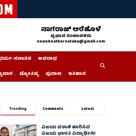
ನಾಗರಾಜ್ ಅರೆಹೊಳೆ
ಪ್ರಧಾನ ಸಂಪಾದಕರು
newsbeatkarnataka@gmail.com
ಧರ್ಮ-ಸನಾತನ
ಅಪರಾಧ
್ಯಾಪಾರ
ಜ್ಯೋತಿಷ್ಯ
ಪುರಾಣ
ಇತಿಹಾಸ
Trending
Comments
Latest
ವಿಜಯ ಪತಾಕೆ ಹಾರಿಸಿದ
ವಿಜಯ ಭಾರತಿ ವಿದ್ಯಾರ್ಥಿನಿ!