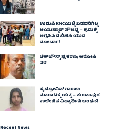
ಉಡುಪಿ KMCಯಲ್ಲಿ ಬಡವರಿಗಿಲ್ಲ
ಆಯುಷ್ಮಾನ್ ಸೌಲಭ್ಯ – ಕ್ರಮಕ್ಕೆ
ಆಗ್ರಹಿಸಿದ ಬಿಜೆಪಿ ಯುವ
ಮೋರ್ಚಾ!
ಚೆಕ್​ಬೌನ್ಸ್​ ಪ್ರಕರಣ; ಆರೋಪಿ
ಸೆರೆ
ಹೈಡ್ರೋವಿಡ್ ಗಾಂಜಾ
ಮಾರಾಟಕ್ಕೆ ಯತ್ನ – ಕುಂದಾಪುರ
ಕಾಲೇಜಿನ ವಿದ್ಯಾರ್ಥಿನಿ ಬಂಧನ!
Recent News