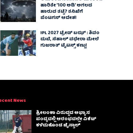
ಹಾರಿತೇ ‘100 ಅಡಿ’ ಅಗಲದ
ಹಾರುವ ತಟ್ಟೆ? ತನಿಖೆಗೆ
ಪೆಂಟಗನ್ ಆದೇಶ!
IPL 2027 ಟ್ರೇಡ್‌ ಬಝ್ : ಶಿವಂ
ದುಬೆ, ನೆಹಾಲ್ ವಧೇರಾ ಮೇಲೆ
ಗುಜರಾತ್ ಟೈಟನ್ಸ್ ಕಣ್ಣು!
ecent News
ಶ್ರೀಲಂಕಾ ವಿರುದ್ಧದ ಅಭ್ಯಾಸ
ಪಂದ್ಯದಲ್ಲಿ ಆರಂಭದಲ್ಲೇ ವಿಕೆಟ್
ಕಳೆದುಕೊಂಡ ಜೈಸ್ವಾಲ್