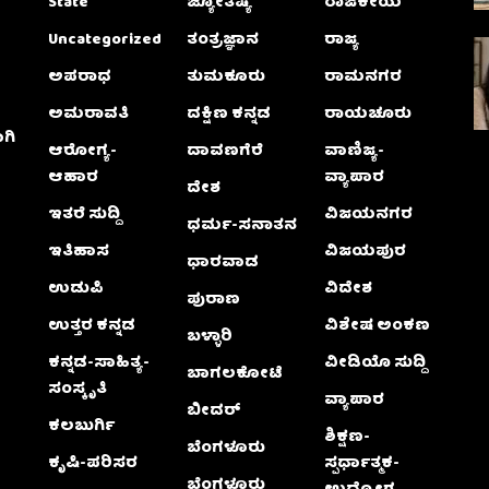
State
ಜ್ಯೋತಿಷ್ಯ
ರಾಜಕೀಯ
Uncategorized
ತಂತ್ರಜ್ಞಾನ
ರಾಜ್ಯ
ಅಪರಾಧ
ತುಮಕೂರು
ರಾಮನಗರ
ಅಮರಾವತಿ
ದಕ್ಷಿಣ ಕನ್ನಡ
ರಾಯಚೂರು
ಗಿ
ಆರೋಗ್ಯ-
ದಾವಣಗೆರೆ
ವಾಣಿಜ್ಯ-
ಆಹಾರ
ವ್ಯಾಪಾರ
ದೇಶ
ಇತರೆ ಸುದ್ದಿ
ವಿಜಯನಗರ
ಧರ್ಮ-ಸನಾತನ
ಇತಿಹಾಸ
ವಿಜಯಪುರ
ಧಾರವಾಡ
ಉಡುಪಿ
ವಿದೇಶ
ಪುರಾಣ
ಉತ್ತರ ಕನ್ನಡ
ವಿಶೇಷ ಅಂಕಣ
ಬಳ್ಳಾರಿ
ಕನ್ನಡ-ಸಾಹಿತ್ಯ-
ವೀಡಿಯೊ ಸುದ್ದಿ
ಬಾಗಲಕೋಟೆ
ಸಂಸ್ಕೃತಿ
ವ್ಯಾಪಾರ
ಬೀದರ್
ಕಲಬುರ್ಗಿ
ಶಿಕ್ಷಣ-
ಬೆಂಗಳೂರು
ಕೃಷಿ-ಪರಿಸರ
ಸ್ಪರ್ಧಾತ್ಮಕ-
ಬೆಂಗಳೂರು