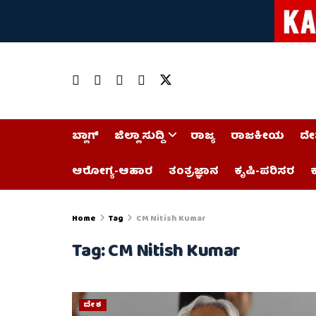
ಬ್ಲಾಗ್
ಜಿಲ್ಲಾ ಸುದ್ದಿ
ರಾಜ್ಯ
ರಾಜಕೀಯ
ದೇ
ಆರೋಗ್ಯ-ಆಹಾರ
ತಂತ್ರಜ್ಞಾನ
ಕೃಷಿ-ಪರಿಸರ
ಕ
Home
Tag
CM Nitish Kumar
Tag:
CM Nitish Kumar
ದೇಶ