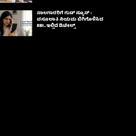
ಸಾಲಗಾರರಿಗೆ ಗುಡ್ ನ್ಯೂಸ್ :
ವಸೂಲಾತಿ ನಿಯಮ ಬಿಗಿಗೊಳಿಸಿದ
RBI..ಇಲ್ಲಿದೆ ಡಿಟೇಲ್ಸ್