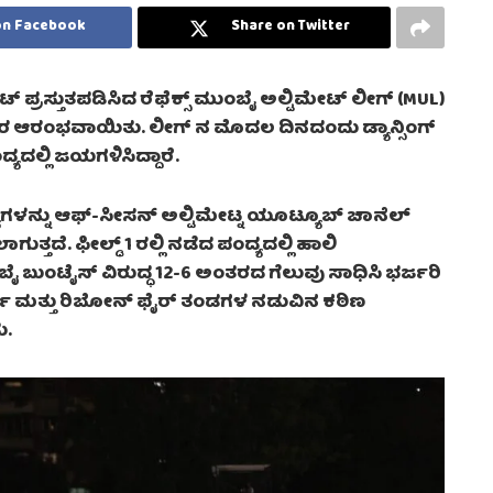
on Facebook
Share on Twitter
್ ಪ್ರಸ್ತುತಪಡಿಸಿದ ರೆಫೆಕ್ಸ್ ಮುಂಬೈ ಅಲ್ಟಿಮೇಟ್ ಲೀಗ್ (MUL)
ವಾರ ಆರಂಭವಾಯಿತು. ಲೀಗ್ ನ ಮೊದಲ ದಿನದಂದು ಡ್ಯಾನ್ಸಿಂಗ್
ದ್ಯದಲ್ಲಿ ಜಯಗಳಿಸಿದ್ದಾರೆ.
ಯಗಳನ್ನು ಆಫ್-ಸೀಸನ್ ಅಲ್ಟಿಮೇಟ್ನ ಯೂಟ್ಯೂಬ್ ಚಾನೆಲ್
್ತದೆ. ಫೀಲ್ಡ್ 1 ರಲ್ಲಿ ನಡೆದ ಪಂದ್ಯದಲ್ಲಿ ಹಾಲಿ
ಂಬೈ ಬುಂಟೈಸ್ ವಿರುದ್ಧ 12-6 ಅಂತರದ ಗೆಲುವು ಸಾಧಿಸಿ ಭರ್ಜರಿ
ನರ್ಸ್ ಮತ್ತು ರಿಬೋನ್ ಫೈರ್ ತಂಡಗಳ ನಡುವಿನ ಕಠಿಣ
ು.