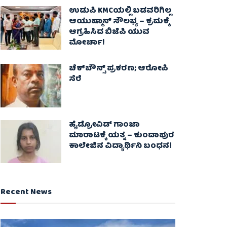
ಉಡುಪಿ KMCಯಲ್ಲಿ ಬಡವರಿಗಿಲ್ಲ
ಆಯುಷ್ಮಾನ್ ಸೌಲಭ್ಯ – ಕ್ರಮಕ್ಕೆ
ಆಗ್ರಹಿಸಿದ ಬಿಜೆಪಿ ಯುವ
ಮೋರ್ಚಾ!
ಚೆಕ್​ಬೌನ್ಸ್​ ಪ್ರಕರಣ; ಆರೋಪಿ
ಸೆರೆ
ಹೈಡ್ರೋವಿಡ್ ಗಾಂಜಾ
ಮಾರಾಟಕ್ಕೆ ಯತ್ನ – ಕುಂದಾಪುರ
ಕಾಲೇಜಿನ ವಿದ್ಯಾರ್ಥಿನಿ ಬಂಧನ!
Recent News