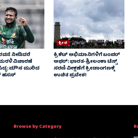
ಕ್ರೀಡೆ
ರವಸೆ ನೀಡಿದರೆ
ಕ್ರಿಕೆಟ್ ಅಭಿಮಾನಿಗಳಿಗೆ ಬಂಪರ್
 ಮರಳಿ ವಿಚಾರಣೆ
ಆಫರ್: ಭಾರತ-ಶ್ರೀಲಂಕಾ ಟೆಸ್ಟ್
ಿದ್ಧ : ಮೌನ ಮುರಿದ
ಸರಣಿ ವೀಕ್ಷಣೆಗೆ ಕ್ರೀಡಾಂಗಣಕ್ಕೆ
್ ಹಸನ್
ಉಚಿತ ಪ್ರವೇಶ!
Browse by Category
R