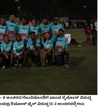
10 – 8 ಅಂತರದ ಗೆಲುವಿನೊಂದಿಗೆ ಬಾಂಬೆ ರೈನೋಸ್ ವಿರುದ್ಧ
 ತಂಡವು ರಿಬೋನ್ ಫೈರ್ ವಿರುದ್ಧ 13-3 ಅಂತರದಲ್ಲಿ MUL