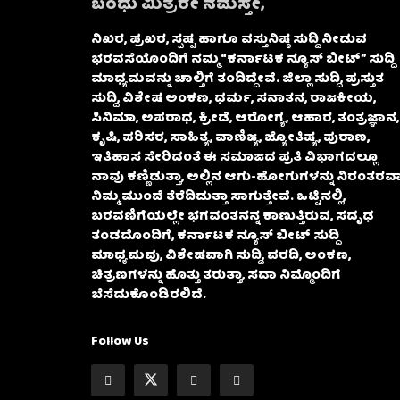
ಬಂಧು ಮಿತ್ರರೇ ನಮಸ್ತೇ,
ನಿಖರ, ಪ್ರಖರ, ಸ್ಪಷ್ಟ ಹಾಗೂ ವಸ್ತುನಿಷ್ಠ ಸುದ್ದಿ ನೀಡುವ
ಭರವಸೆಯೊಂದಿಗೆ ನಮ್ಮ “ಕರ್ನಾಟಕ ನ್ಯೂಸ್ ಬೀಟ್” ಸುದ್ದಿ
ಮಾಧ್ಯಮವನ್ನು ಚಾಲ್ತಿಗೆ ತಂದಿದ್ದೇವೆ. ಜಿಲ್ಲಾ ಸುದ್ದಿ, ಪ್ರಸ್ತುತ
ಸುದ್ದಿ, ವಿಶೇಷ ಅಂಕಣ, ಧರ್ಮ, ಸನಾತನ, ರಾಜಕೀಯ,
ಸಿನಿಮಾ, ಅಪರಾಧ, ಕ್ರೀಡೆ, ಆರೋಗ್ಯ, ಆಹಾರ, ತಂತ್ರಜ್ಞಾನ,
ಕೃಷಿ, ಪರಿಸರ, ಸಾಹಿತ್ಯ, ವಾಣಿಜ್ಯ, ಜ್ಯೋತಿಷ್ಯ, ಪುರಾಣ,
ಇತಿಹಾಸ ಸೇರಿದಂತೆ ಈ ಸಮಾಜದ ಪ್ರತಿ ವಿಭಾಗದಲ್ಲೂ
ನಾವು ಕಣ್ಣಿಡುತ್ತಾ, ಅಲ್ಲಿನ ಆಗು-ಹೋಗುಗಳನ್ನು ನಿರಂತರವಾ
ನಿಮ್ಮ ಮುಂದೆ ತೆರೆದಿಡುತ್ತಾ ಸಾಗುತ್ತೇವೆ. ಒಟ್ಟಿನಲ್ಲಿ,
ಬರವಣಿಗೆಯಲ್ಲೇ ಭಗವಂತನನ್ನ ಕಾಣುತ್ತಿರುವ, ಸದೃಢ
ತಂಡದೊಂದಿಗೆ, ಕರ್ನಾಟಕ ನ್ಯೂಸ್ ಬೀಟ್ ಸುದ್ದಿ
ಮಾಧ್ಯಮವು, ವಿಶೇಷವಾಗಿ ಸುದ್ದಿ, ವರದಿ, ಅಂಕಣ,
ಚಿತ್ರಣಗಳನ್ನು ಹೊತ್ತು ತರುತ್ತಾ, ಸದಾ ನಿಮ್ಮೊಂದಿಗೆ
ಬೆಸೆದುಕೊಂಡಿರಲಿದೆ.
Follow Us