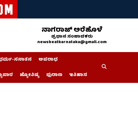
ನಾಗರಾಜ್ ಅರೆಹೊಳೆ
ಪ್ರಧಾನ ಸಂಪಾದಕರು
newsbeatkarnataka@gmail.com
ಧರ್ಮ-ಸನಾತನ
ಅಪರಾಧ
್ಯಾಪಾರ
ಜ್ಯೋತಿಷ್ಯ
ಪುರಾಣ
ಇತಿಹಾಸ