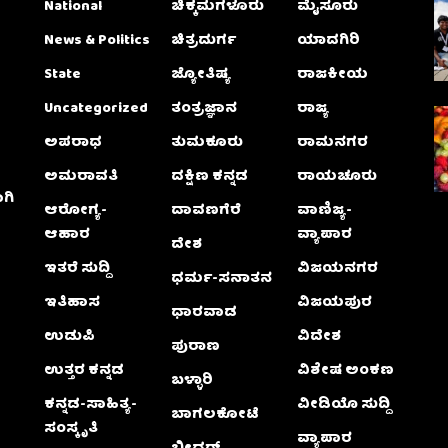
National
ಚಿಕ್ಕಮಗಳೂರು
ಮೈಸೂರು
News & Politics
ಚಿತ್ರದುರ್ಗ
ಯಾದಗಿರಿ
State
ಜ್ಯೋತಿಷ್ಯ
ರಾಜಕೀಯ
Uncategorized
ತಂತ್ರಜ್ಞಾನ
ರಾಜ್ಯ
ಅಪರಾಧ
ತುಮಕೂರು
ರಾಮನಗರ
ಅಮರಾವತಿ
ದಕ್ಷಿಣ ಕನ್ನಡ
ರಾಯಚೂರು
ಗಿ
ಆರೋಗ್ಯ-
ದಾವಣಗೆರೆ
ವಾಣಿಜ್ಯ-
ಆಹಾರ
ವ್ಯಾಪಾರ
ದೇಶ
ಇತರೆ ಸುದ್ದಿ
ವಿಜಯನಗರ
ಧರ್ಮ-ಸನಾತನ
ಇತಿಹಾಸ
ವಿಜಯಪುರ
ಧಾರವಾಡ
ಉಡುಪಿ
ವಿದೇಶ
ಪುರಾಣ
ಉತ್ತರ ಕನ್ನಡ
ವಿಶೇಷ ಅಂಕಣ
ಬಳ್ಳಾರಿ
ಕನ್ನಡ-ಸಾಹಿತ್ಯ-
ವೀಡಿಯೊ ಸುದ್ದಿ
ಬಾಗಲಕೋಟೆ
ಸಂಸ್ಕೃತಿ
ವ್ಯಾಪಾರ