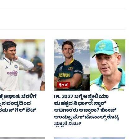
ಕ್ರೀಡೆ
ಕೆ ಆಘಾತ: ಬೆರಳಿಗೆ
IPL 2027 ಬಗ್ಗೆ ಆಸ್ಟ್ರೇಲಿಯಾ
ಾಸ ಪಂದ್ಯದಿಂದ
ಮಹತ್ವದ ನಿರ್ಧಾರ: ಸ್ಟಾರ್
ಮನ್ ಗಿಲ್ ಔಟ್
ಆಟಗಾರರು ಆಡ್ತಾರಾ? ಕೋಚ್
ಆಂಡ್ರ್ಯೂ ಮೆಕ್‌ಡೊನಾಲ್ಡ್ ಕೊಟ್ಟ
ಸ್ಪಷ್ಟನೆ ಏನು?