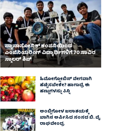
ಪ್ಯಾನಾಸೋನಿಕ್ ಕಂಪನಿಯಿಂದ
ಎಂಜಿನಿಯರಿಂಗ್ ವಿದ್ಯಾರ್ಥಿಗಳಿಗೆ 70 ಸಾವಿರ
ಸ್ಕಾಲರ್ ಶಿಪ್
ಹಿಮೋಗ್ಲೋಬಿನ್ ವೇಗವಾಗಿ
ಹೆಚ್ಚಿಸಬೇಕೇ? ಹಾಗಾದ್ರೆ ಈ
ಹಣ್ಣುಗಳನ್ನು ತಿನ್ನಿ
ಅಂಬ್ಲಿಗೋಳ ಜಲಾಶಯಕ್ಕೆ
ಬಾಗಿನ ಅರ್ಪಿಸಿದ ಸಂಸದ ಬಿ. ವೈ
ರಾಘವೇಂದ್ರ