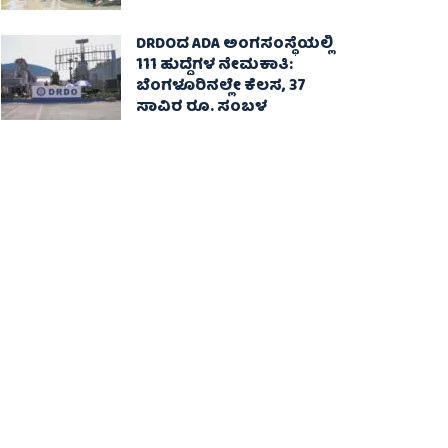
DRDOದ ADA ಅಂಗಸಂಸ್ಥೆಯಲ್ಲಿ
111 ಹುದ್ದೆಗಳ ನೇಮಕಾತಿ:
ಬೆಂಗಳೂರಿನಲ್ಲೇ ಕೆಲಸ, 37
ಸಾವಿರ ರೂ. ಸಂಬಳ