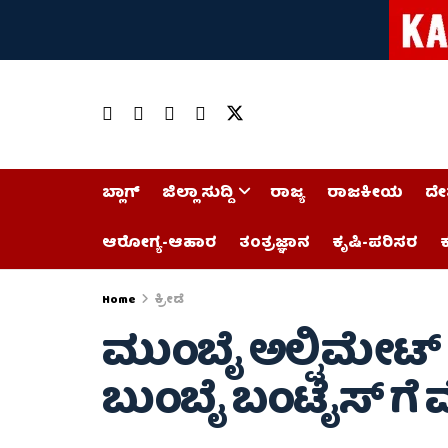
ಬ್ಲಾಗ್
ಜಿಲ್ಲಾ ಸುದ್ದಿ
ರಾಜ್ಯ
ರಾಜಕೀಯ
ದೇ
ಆರೋಗ್ಯ-ಆಹಾರ
ತಂತ್ರಜ್ಞಾನ
ಕೃಷಿ-ಪರಿಸರ
ಕ
Home
ಕ್ರೀಡೆ
ಮುಂಬೈ ಅಲ್ಟಿಮೇಟ್
ಬುಂಬೈ ಬಂಟೈಸ್ ಗ