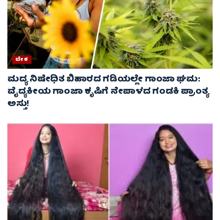
ದೇಶ
ಮದ್ಯ ನಿಷೇಧಿತ ಬಿಹಾರದ ಗಡಿಯಲ್ಲೇ ಗಾಂಜಾ ಘಮ:
ವೈದ್ಯಕೀಯ ಗಾಂಜಾ ಕೃಷಿಗೆ ನೇಪಾಳದ ಗಂಡಕಿ ಪ್ರಾಂತ್ಯ
ಅಸ್ತು!