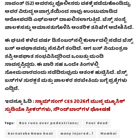
ಸಾವಂತ್ (52) ಅವರನ್ನು ಪೊಲೀಸರು ವಶಕ್ಕೆ ಪಡೆದುಕೊಂಡಿದ್ದು,
ಅವರ ವಿರುದ್ಧ ಅಜಾಗ್ರತೆಯಿಂದ ಸಾವು ಉಂಟುಮಾಡಿದ
ಆರೋಪದಡಿ ಎಫ್‌ಐಆರ್ ದಾಖಲಿಸಲಾಗುತ್ತಿದೆ. ಬೆಸ್ಟ್ ಸಂಸ್ಥೆ
ಚಾಲಕನನ್ನು ಅಮಾನತುಗೊಳಿಸಿ ಆಂತರಿಕ ತನಿಖೆಗೆ ಆದೇಶಿಸಿದೆ.
ಈ ಘಟನೆ ಕಳೆದ ವರ್ಷ ಡಿಸೆಂಬರ್‌ನಲ್ಲಿ ಕುರ್ಲಾದಲ್ಲಿ ನಡೆದ ಬೆಸ್ಟ್
ಬಸ್ ಅಪಘಾತವನ್ನು ನೆನಪಿಗೆ ತಂದಿದೆ. ಆಗ ಬಸ್ ನಿಯಂತ್ರಣ
ತಪ್ಪಿ ಅಪಘಾತ ಸಂಭವಿಸಿದ್ದರಿಂದ ಒಂಬತ್ತು ಮಂದಿ
ಸಾವನ್ನಪ್ಪಿದ್ದರು. ಈ ಬಾರಿ ಸಹ ಒಂದೇ ತಿಂಗಳಲ್ಲಿ
ಸೋಮವಾರದಂದು ನಡೆದಿರುವುದು ಆತಂಕ ಹುಟ್ಟಿಸಿದೆ. ಬೆಸ್ಟ್
ಬಸ್‌ಗಳ ಸುರಕ್ಷತೆ ಮತ್ತು ಚಾಲಕರ ತರಬೇತಿಯ ಬಗ್ಗೆ ಪ್ರಶ್ನೆಗಳು
ಎದ್ದಿವೆ.
ಇದನ್ನೂ ಓದಿ :
ಸ್ಯಾಮ್‌ಸಂಗ್ CES 2026ಗೆ ಮುನ್ನ ಮ್ಯೂಸಿಕ್
ಸ್ಟುಡಿಯೊ ಸ್ಪೀಕರ್‌ಗಳು, ಸೌಂಡ್‌ಬಾರ್‌ಗಳ ಘೋಷಣೆ
Tags:
Bus runs over pedestrians;
Four dead
Karnataka News beat
many injured..!
Mumbai