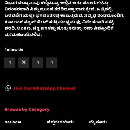
ವಿಭಾಗದಲ್ಲೂ ನಾವು ಕಣ್ಣಿಡುತ್ತಾ, ಅಲ್ಲಿನ ಆಗು-ಹೋಗುಗಳನ್ನು
ನಿರಂತರವಾಗಿ ನಿಮ್ಮ ಮುಂದೆ ತೆರೆದಿಡುತ್ತಾ ಸಾಗುತ್ತೇವೆ. ಒಟ್ಟಿನಲ್ಲಿ,
ಬರವಣಿಗೆಯಲ್ಲೇ ಭಗವಂತನನ್ನ ಕಾಣುತ್ತಿರುವ, ಸದೃಢ ತಂಡದೊಂದಿಗೆ,
ಕರ್ನಾಟಕ ನ್ಯೂಸ್ ಬೀಟ್ ಸುದ್ದಿ ಮಾಧ್ಯಮವು, ವಿಶೇಷವಾಗಿ ಸುದ್ದಿ,
ವರದಿ, ಅಂಕಣ, ಚಿತ್ರಣಗಳನ್ನು ಹೊತ್ತು ತರುತ್ತಾ, ಸದಾ ನಿಮ್ಮೊಂದಿಗೆ
ಬೆಸೆದುಕೊಂಡಿರಲಿದೆ.
Follow Us
Join Our WhatsApp Channel
Browse by Category
National
ಚಿಕ್ಕಮಗಳೂರು
ಮೈಸೂರು