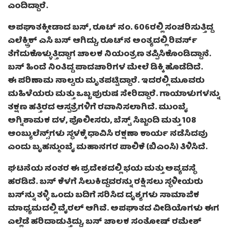
ಎಂದಿದ್ದಾರೆ.
ಅಪಘಾತಕ್ಕೀಡಾದ ಬಸ್, ರೂಟ್ ನಂ. 606ರಲ್ಲಿ ಸಂಚರಿಸುತ್ತಿದ್ದ
ಎಲೆಕ್ಟ್ರಿಕ್ ಎಸಿ ಬಸ್ ಆಗಿದ್ದು, ರೂಟ್‌ನ ಅಂತ್ಯದಲ್ಲಿ ರಿವರ್ಸ್
ತೆಗೆದುಕೊಳ್ಳುತ್ತಿದ್ದಾಗ ಚಾಲಕ ನಿಯಂತ್ರಣ ತಪ್ಪಿಸಿಕೊಂಡಿದ್ದಾನೆ.
ಬಸ್ ಹಿಂದೆ ನಿಂತಿದ್ದ ಪಾದಚಾರಿಗಳ ಮೇಲೆ ಡಿಕ್ಕಿ ಹೊಡೆದಿದೆ.
ಈ ಪರಿಣಾಮ ನಾಲ್ವರು ಮೃತಪಟ್ಟಿದ್ದಾರೆ. ಇದರಲ್ಲಿ ಮೂವರು
ಮಹಿಳೆಯರು ಮತ್ತು ಒಬ್ಬ ಪುರುಷ ಸೇರಿದ್ದಾರೆ. ಗಾಯಾಳುಗಳನ್ನು
ತಕ್ಷಣ ಹತ್ತಿರದ ಆಸ್ಪತ್ರೆಗಳಿಗೆ ರವಾನಿಸಲಾಗಿದೆ. ಮುಂಬೈ
ಅಗ್ನಿಶಾಮಕ ದಳ, ಪೊಲೀಸರು, ಬೆಸ್ಟ್ ಸಿಬ್ಬಂದಿ ಮತ್ತು 108
ಆಂಬ್ಯುಲೆನ್ಸ್‌ಗಳು ಸ್ಥಳಕ್ಕೆ ಧಾವಿಸಿ ರಕ್ಷಣಾ ಕಾರ್ಯ ನಡೆಸಿದವು
ಎಂದು ಬೃಹನ್ಮುಂಬೈ ಮಹಾನಗರ ಪಾಲಿಕೆ (ಬಿಎಂಸಿ) ತಿಳಿಸಿದೆ.
ಘಟನೆಯ ನಂತರ ಈ ಪ್ರದೇಶದಲ್ಲಿ ಭಯ ಮತ್ತು ಅವ್ಯವಸ್ಥೆ
ಹರಡಿದೆ. ಬಸ್ ಕೆಳಗೆ ಸಿಲುಕಿದ್ದವರನ್ನು ರಕ್ಷಿಸಲು ಸ್ಥಳೀಯರು
ಬಸ್‌ನ್ನು ತಳ್ಳಿ ಒಂದು ಬದಿಗೆ ಸರಿಸಿದ ದೃಶ್ಯಗಳು ಸಾಮಾಜಿಕ
ಮಾಧ್ಯಮದಲ್ಲಿ ವೈರಲ್ ಆಗಿವೆ. ಅಪಘಾತದ ವೀಡಿಯೊಗಳು ಈಗ
ಎಲ್ಲೆಡೆ ಹರಿದಾಡುತ್ತಿದ್ದು, ಬಸ್ ಚಾಲಕ ಸಂತೋಷ್ ರಮೇಶ್