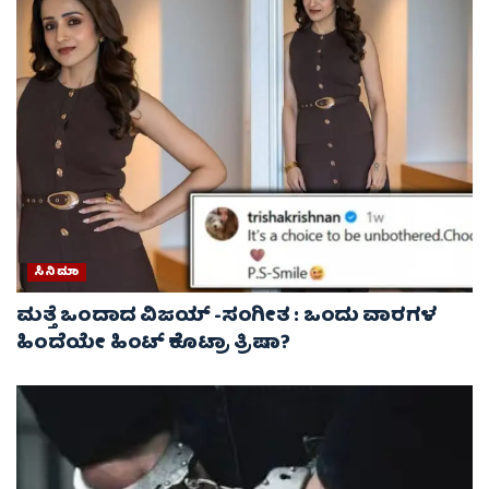
ಸಿನಿಮಾ
ಮತ್ತೆ ಒಂದಾದ ವಿಜಯ್ -ಸಂಗೀತ : ಒಂದು ವಾರಗಳ
ಹಿಂದೆಯೇ ಹಿಂಟ್ ಕೊಟ್ರಾ ತ್ರಿಷಾ?