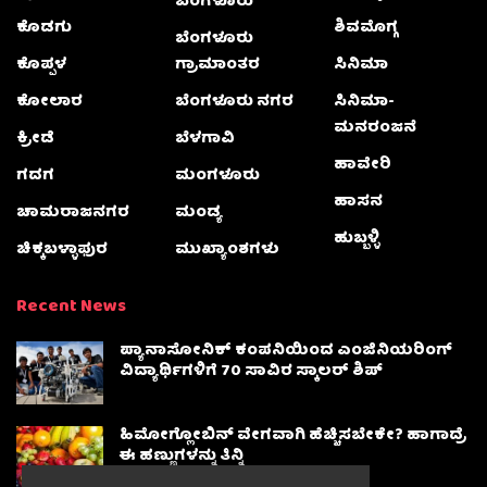
ಬೆಂಗಳೂರು
ಕೊಡಗು
ಶಿವಮೊಗ್ಗ
ಬೆಂಗಳೂರು
ಕೊಪ್ಪಳ
ಗ್ರಾಮಾಂತರ
ಸಿನಿಮಾ
ಕೋಲಾರ
ಬೆಂಗಳೂರು ನಗರ
ಸಿನಿಮಾ-
ಮನರಂಜನೆ
ಕ್ರೀಡೆ
ಬೆಳಗಾವಿ
ಹಾವೇರಿ
ಗದಗ
ಮಂಗಳೂರು
ಹಾಸನ
ಚಾಮರಾಜನಗರ
ಮಂಡ್ಯ
ಹುಬ್ಬಳ್ಳಿ
ಚಿಕ್ಕಬಳ್ಳಾಫುರ
ಮುಖ್ಯಾಂಶಗಳು
Recent News
ಪ್ಯಾನಾಸೋನಿಕ್ ಕಂಪನಿಯಿಂದ ಎಂಜಿನಿಯರಿಂಗ್
ವಿದ್ಯಾರ್ಥಿಗಳಿಗೆ 70 ಸಾವಿರ ಸ್ಕಾಲರ್ ಶಿಪ್
ಹಿಮೋಗ್ಲೋಬಿನ್ ವೇಗವಾಗಿ ಹೆಚ್ಚಿಸಬೇಕೇ? ಹಾಗಾದ್ರೆ
ಈ ಹಣ್ಣುಗಳನ್ನು ತಿನ್ನಿ