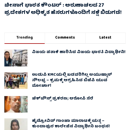
ಚೀನಾಗೆ ಭಾರತ ಕೌಂಟರ್ : ಅರುಣಾಚಲದ 27
ಪ್ರದೇಶಗಳ ಅಧಿಕೃತ ಹೆಸರುಗಳೊಂದಿಗೆ ನಕ್ಷೆ ಬಿಡುಗಡೆ!
Trending
Comments
Latest
ವಿಜಯ ಪತಾಕೆ ಹಾರಿಸಿದ ವಿಜಯ ಭಾರತಿ ವಿದ್ಯಾರ್ಥಿನಿ!
ಉಡುಪಿ KMCಯಲ್ಲಿ ಬಡವರಿಗಿಲ್ಲ ಆಯುಷ್ಮಾನ್
ಸೌಲಭ್ಯ – ಕ್ರಮಕ್ಕೆ ಆಗ್ರಹಿಸಿದ ಬಿಜೆಪಿ ಯುವ
ಮೋರ್ಚಾ!
ಚೆಕ್​ಬೌನ್ಸ್​ ಪ್ರಕರಣ; ಆರೋಪಿ ಸೆರೆ
ಹೈಡ್ರೋವಿಡ್ ಗಾಂಜಾ ಮಾರಾಟಕ್ಕೆ ಯತ್ನ –
ಕುಂದಾಪುರ ಕಾಲೇಜಿನ ವಿದ್ಯಾರ್ಥಿನಿ ಬಂಧನ!