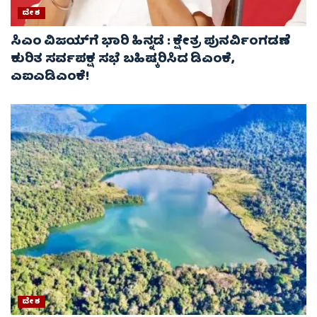
ದೇಶ
ಸಿಎಂ ವಿಜಯ್‌ಗೆ ಭಾರಿ ಹಿನ್ನಡೆ : ಕ್ಷೇತ್ರ ಪುನರ್ವಿಂಗಡಣೆ
ಕುರಿತ ಸರ್ವಪಕ್ಷ ಸಭೆ ಬಹಿಷ್ಕರಿಸಿದ ಡಿಎಂಕೆ,
ಎಐಎಡಿಎಂಕೆ!
ದೇಶ