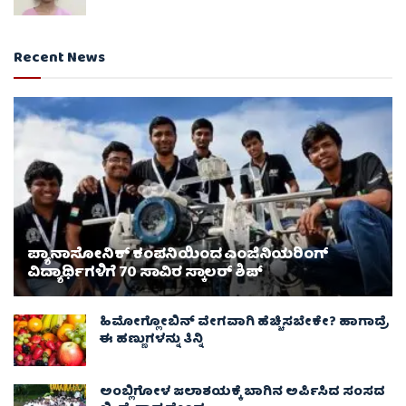
Recent News
ಪ್ಯಾನಾಸೋನಿಕ್ ಕಂಪನಿಯಿಂದ ಎಂಜಿನಿಯರಿಂಗ್
ವಿದ್ಯಾರ್ಥಿಗಳಿಗೆ 70 ಸಾವಿರ ಸ್ಕಾಲರ್ ಶಿಪ್
ಹಿಮೋಗ್ಲೋಬಿನ್ ವೇಗವಾಗಿ ಹೆಚ್ಚಿಸಬೇಕೇ? ಹಾಗಾದ್ರೆ
ಈ ಹಣ್ಣುಗಳನ್ನು ತಿನ್ನಿ
ಅಂಬ್ಲಿಗೋಳ ಜಲಾಶಯಕ್ಕೆ ಬಾಗಿನ ಅರ್ಪಿಸಿದ ಸಂಸದ