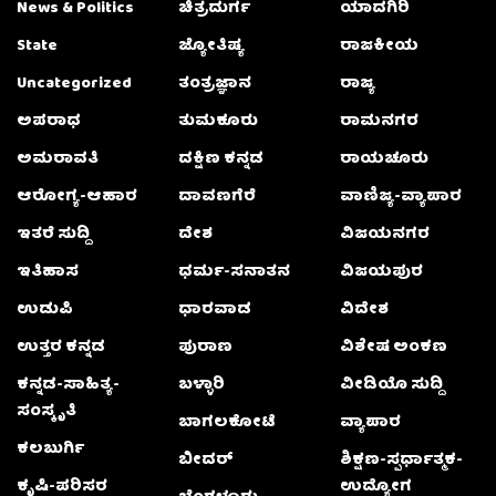
News & Politics
ಚಿತ್ರದುರ್ಗ
ಯಾದಗಿರಿ
State
ಜ್ಯೋತಿಷ್ಯ
ರಾಜಕೀಯ
Uncategorized
ತಂತ್ರಜ್ಞಾನ
ರಾಜ್ಯ
ಅಪರಾಧ
ತುಮಕೂರು
ರಾಮನಗರ
ಅಮರಾವತಿ
ದಕ್ಷಿಣ ಕನ್ನಡ
ರಾಯಚೂರು
ಆರೋಗ್ಯ-ಆಹಾರ
ದಾವಣಗೆರೆ
ವಾಣಿಜ್ಯ-ವ್ಯಾಪಾರ
ಇತರೆ ಸುದ್ದಿ
ದೇಶ
ವಿಜಯನಗರ
ಇತಿಹಾಸ
ಧರ್ಮ-ಸನಾತನ
ವಿಜಯಪುರ
ಉಡುಪಿ
ಧಾರವಾಡ
ವಿದೇಶ
ಉತ್ತರ ಕನ್ನಡ
ಪುರಾಣ
ವಿಶೇಷ ಅಂಕಣ
ಕನ್ನಡ-ಸಾಹಿತ್ಯ-
ಬಳ್ಳಾರಿ
ವೀಡಿಯೊ ಸುದ್ದಿ
ಸಂಸ್ಕೃತಿ
ಬಾಗಲಕೋಟೆ
ವ್ಯಾಪಾರ
ಕಲಬುರ್ಗಿ
ಬೀದರ್
ಶಿಕ್ಷಣ-ಸ್ಪರ್ಧಾತ್ಮಕ-
ಕೃಷಿ-ಪರಿಸರ
ಉದ್ಯೋಗ