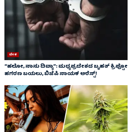
ದೇಶ
“ಹಲೋ, ನಾನು ದಿವ್ಯಾ”: ಮಧ್ಯಪ್ರದೇಶದ ಬೃಹತ್ ಕ್ರಿಪ್ಟೋ
ಹಗರಣ ಬಯಲು, ಬಿಜೆಪಿ ನಾಯಕ ಅರೆಸ್ಟ್!