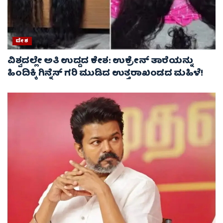
ದೇಶ
ವಿಶ್ವದಲ್ಲೇ ಅತಿ ಉದ್ದದ ಕೇಶ: ಉಕ್ರೇನ್ ತಾರೆಯನ್ನು
ಹಿಂದಿಕ್ಕಿ ಗಿನ್ನೆಸ್ ಗರಿ ಮುಡಿದ ಉತ್ತರಾಖಂಡದ ಮಹಿಳೆ!