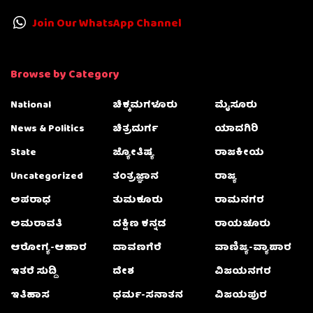
Join Our WhatsApp Channel
Browse by Category
National
ಚಿಕ್ಕಮಗಳೂರು
ಮೈಸೂರು
News & Politics
ಚಿತ್ರದುರ್ಗ
ಯಾದಗಿರಿ
State
ಜ್ಯೋತಿಷ್ಯ
ರಾಜಕೀಯ
Uncategorized
ತಂತ್ರಜ್ಞಾನ
ರಾಜ್ಯ
ಅಪರಾಧ
ತುಮಕೂರು
ರಾಮನಗರ
ಅಮರಾವತಿ
ದಕ್ಷಿಣ ಕನ್ನಡ
ರಾಯಚೂರು
ಆರೋಗ್ಯ-ಆಹಾರ
ದಾವಣಗೆರೆ
ವಾಣಿಜ್ಯ-ವ್ಯಾಪಾರ
ಇತರೆ ಸುದ್ದಿ
ದೇಶ
ವಿಜಯನಗರ
ಇತಿಹಾಸ
ಧರ್ಮ-ಸನಾತನ
ವಿಜಯಪುರ