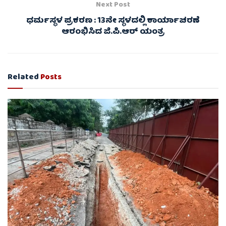
Next Post
ಧರ್ಮಸ್ಥಳ ಪ್ರಕರಣ : 13ನೇ ಸ್ಥಳದಲ್ಲಿ ಕಾರ್ಯಾಚರಣೆ
ಆರಂಭಿಸಿದ ಜಿ.ಪಿ.ಆರ್‌ ಯಂತ್ರ
Related
Posts