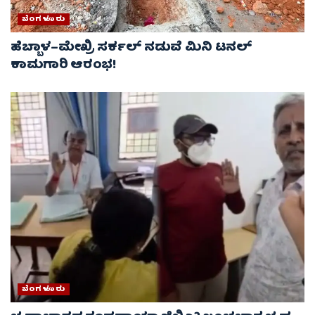
ಬೆಂಗಳೂರು
ಹೆಬ್ಬಾಳ–ಮೇಖ್ರಿ ಸರ್ಕಲ್ ನಡುವೆ ಮಿನಿ ಟನಲ್
ಕಾಮಗಾರಿ ಆರಂಭ!
ಬೆಂಗಳೂರು