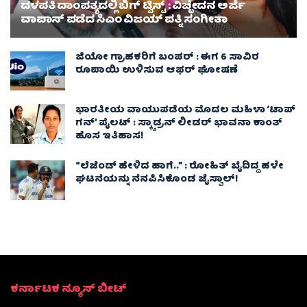
ದಳಪತಿ ದಾಂಪತ್ಯದಲ್ಲಿ ಬಿಗ್ ಟ್ವಿಸ್ಟ್ : ವಿಚ್ಛೇದನ ಅರ್ಜಿ
ವಾಪಾಸ್‌ ಪಡೆದ ಸಿಎಂ ವಿಜಯ್ ಪತ್ನಿ ಸಂಗೀತಾ‌
ಜಿಯೋ ಗ್ರಾಹಕರಿಗೆ ಬಂಪರ್ : ಈಗ 6 ಸಾವಿರ
ರೂಪಾಯಿ ಉಳಿಸುವ ಆಫರ್ ಘೋಷಣೆ
ಭಾರತೀಯ ವಾಯುಪಡೆಯ ಮೊದಲ ಮಹಿಳಾ ‘ಟಾಪ್
ಗನ್’ ಪೈಲಟ್ : ಸ್ಕ್ವಾಡ್ರನ್ ಲೀಡರ್ ಭಾವನಾ ಕಾಂತ್
ಹೊಸ ಇತಿಹಾಸ!
“ಲೆಜೆಂಡ್ ಹೇಳಿದ ಹಾಗೆ..” : ರೋಹಿತ್ ಬೈದಿದ್ದ ಹಳೇ
ಘಟನೆಯನ್ನು ನೆನಪಿಸಿಕೊಂಡ ಜೈಸ್ವಾಲ್!
ಕರ್ನಾಟಕ ನ್ಯೂಸ್ ಬೀಟ್