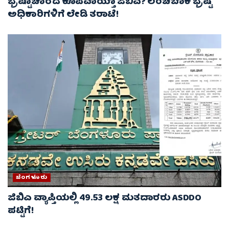
ಭ್ರಷ್ಟಾಚಾರದ ಕೂಪವಾಯ್ತಾ ಜಿಬಿಎ? ಲಂಚಬಾಕ ಭ್ರಷ್ಟ
ಅಧಿಕಾರಿಗಳಿಗೆ ಲೇಡಿ ತರಾಟೆ!
ಬೆಂಗಳೂರು
ಜಿಬಿಎ ವ್ಯಾಪ್ತಿಯಲ್ಲಿ 49.53 ಲಕ್ಷ ಮತದಾರರು ASDDO
ಪಟ್ಟಿಗೆ!