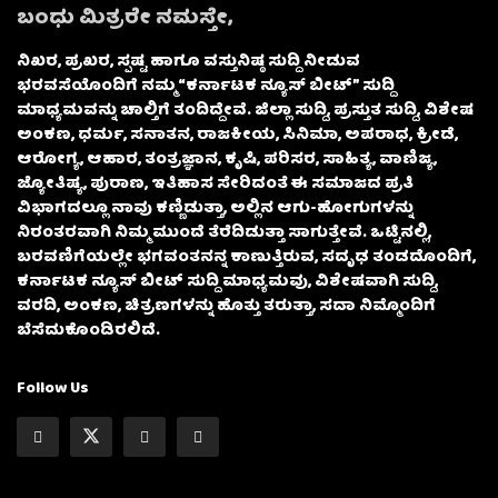
ಬಂಧು ಮಿತ್ರರೇ ನಮಸ್ತೇ,
ನಿಖರ, ಪ್ರಖರ, ಸ್ಪಷ್ಟ ಹಾಗೂ ವಸ್ತುನಿಷ್ಠ ಸುದ್ದಿ ನೀಡುವ
ಭರವಸೆಯೊಂದಿಗೆ ನಮ್ಮ “ಕರ್ನಾಟಕ ನ್ಯೂಸ್ ಬೀಟ್” ಸುದ್ದಿ
ಮಾಧ್ಯಮವನ್ನು ಚಾಲ್ತಿಗೆ ತಂದಿದ್ದೇವೆ. ಜಿಲ್ಲಾ ಸುದ್ದಿ, ಪ್ರಸ್ತುತ ಸುದ್ದಿ, ವಿಶೇಷ
ಅಂಕಣ, ಧರ್ಮ, ಸನಾತನ, ರಾಜಕೀಯ, ಸಿನಿಮಾ, ಅಪರಾಧ, ಕ್ರೀಡೆ,
ಆರೋಗ್ಯ, ಆಹಾರ, ತಂತ್ರಜ್ಞಾನ, ಕೃಷಿ, ಪರಿಸರ, ಸಾಹಿತ್ಯ, ವಾಣಿಜ್ಯ,
ಜ್ಯೋತಿಷ್ಯ, ಪುರಾಣ, ಇತಿಹಾಸ ಸೇರಿದಂತೆ ಈ ಸಮಾಜದ ಪ್ರತಿ
ವಿಭಾಗದಲ್ಲೂ ನಾವು ಕಣ್ಣಿಡುತ್ತಾ, ಅಲ್ಲಿನ ಆಗು-ಹೋಗುಗಳನ್ನು
ನಿರಂತರವಾಗಿ ನಿಮ್ಮ ಮುಂದೆ ತೆರೆದಿಡುತ್ತಾ ಸಾಗುತ್ತೇವೆ. ಒಟ್ಟಿನಲ್ಲಿ,
ಬರವಣಿಗೆಯಲ್ಲೇ ಭಗವಂತನನ್ನ ಕಾಣುತ್ತಿರುವ, ಸದೃಢ ತಂಡದೊಂದಿಗೆ,
ಕರ್ನಾಟಕ ನ್ಯೂಸ್ ಬೀಟ್ ಸುದ್ದಿ ಮಾಧ್ಯಮವು, ವಿಶೇಷವಾಗಿ ಸುದ್ದಿ,
ವರದಿ, ಅಂಕಣ, ಚಿತ್ರಣಗಳನ್ನು ಹೊತ್ತು ತರುತ್ತಾ, ಸದಾ ನಿಮ್ಮೊಂದಿಗೆ
ಬೆಸೆದುಕೊಂಡಿರಲಿದೆ.
Follow Us