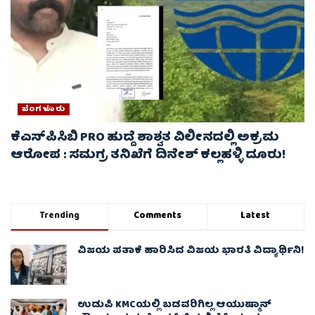
ಬೆಂಗಳೂರು
ಕೆಎಸ್‌ಪಿಸಿಬಿ PRO ಹುದ್ದೆ ಶಾಶ್ವತ ವಿಲೀನದಲ್ಲಿ ಅಕ್ರಮ
ಆರೋಪ : ಸಮಗ್ರ ತನಿಖೆಗೆ ದಿನೇಶ್ ಕಲ್ಲಹಳ್ಳಿ ದೂರು!
Trending
Comments
Latest
ವಿಜಯ ಪತಾಕೆ ಹಾರಿಸಿದ ವಿಜಯ ಭಾರತಿ ವಿದ್ಯಾರ್ಥಿನಿ!
ಉಡುಪಿ KMCಯಲ್ಲಿ ಬಡವರಿಗಿಲ್ಲ ಆಯುಷ್ಮಾನ್