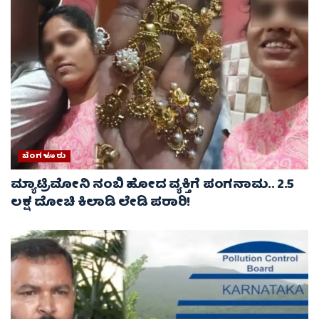
ಬೆಂಗಳೂರು
ಮ್ಯಾಟ್ರಿಮೋನಿ ನಂಬಿ ಹೋದ ವ್ಯಕ್ತಿಗೆ ಪಂಗನಾಮ.. 2.5
ಲಕ್ಷ ದೋಚಿ ಕಿಲಾಡಿ ಲೇಡಿ ಪರಾರಿ!