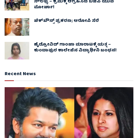
ಸೌಲಭ್ಯ – ಕ್ರಮಕ್ಕೆ ಆಗ್ರಹಿಸಿದ ಬಿಜೆಪಿ ಯುವ
ಮೋರ್ಚಾ!
ಚೆಕ್​ಬೌನ್ಸ್​ ಪ್ರಕರಣ; ಆರೋಪಿ ಸೆರೆ
ಹೈಡ್ರೋವಿಡ್ ಗಾಂಜಾ ಮಾರಾಟಕ್ಕೆ ಯತ್ನ –
ಕುಂದಾಪುರ ಕಾಲೇಜಿನ ವಿದ್ಯಾರ್ಥಿನಿ ಬಂಧನ!
Recent News