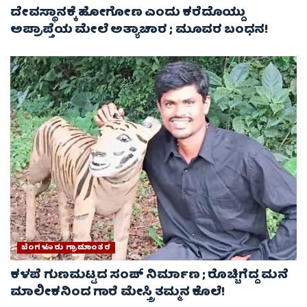
ದೇವಸ್ಥಾನಕ್ಕೆ ಹೋಗೋಣ ಎಂದು ಕರೆದೊಯ್ದು
ಅಪ್ರಾಪ್ತೆಯ ಮೇಲೆ ಅತ್ಯಾಚಾರ ; ಮೂವರ ಬಂಧನ!
ಬೆಂಗಳೂರು ಗ್ರಾಮಾಂತರ
ಕಳಪೆ ಗುಣಮಟ್ಟದ ಸಂಪ್ ನಿರ್ಮಾಣ ; ರೊಚ್ಚಿಗೆದ್ದ ಮನೆ
ಮಾಲೀಕನಿಂದ ಗಾರೆ ಮೇಸ್ತ್ರಿ ತಮ್ಮನ ಕೊಲೆ!