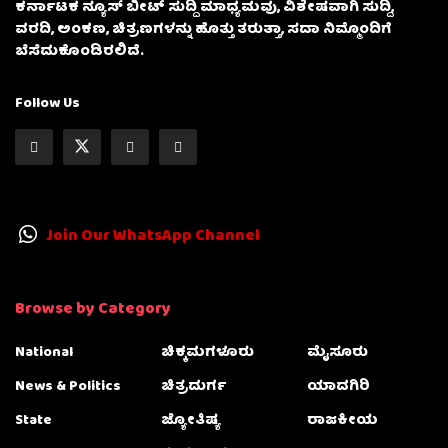
ಕರ್ನಾಟಕ ನ್ಯೂಸ್ ಬೀಟ್ ಸುದ್ದಿ ಮಾಧ್ಯಮವು, ವಿಶೇಷವಾಗಿ ಸುದ್ದಿ,
ವರದಿ, ಅಂಕಣ, ಚಿತ್ರಣಗಳನ್ನು ಹೊತ್ತು ತರುತ್ತಾ, ಸದಾ ನಿಮ್ಮೊಂದಿಗೆ
ಬೆಸೆದುಕೊಂಡಿರಲಿದೆ.
Follow Us
Join Our WhatsApp Channel
Browse by Category
National
ಚಿಕ್ಕಮಗಳೂರು
ಮೈಸೂರು
News & Politics
ಚಿತ್ರದುರ್ಗ
ಯಾದಗಿರಿ
State
ಜ್ಯೋತಿಷ್ಯ
ರಾಜಕೀಯ