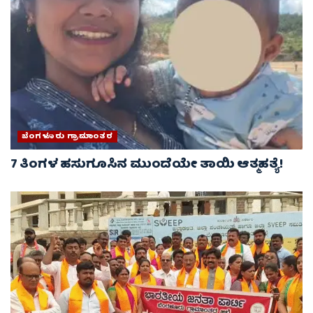
ಬೆಂಗಳೂರು ಗ್ರಾಮಾಂತರ
7 ತಿಂಗಳ ಹಸುಗೂಸಿನ ಮುಂದೆಯೇ ತಾಯಿ ಆತ್ಮಹತ್ಯೆ!