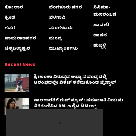
ಕೋಲಾರ
ಬೆಂಗಳೂರು ನಗರ
ಸಿನಿಮಾ-
ಮನರಂಜನೆ
ಕ್ರೀಡೆ
ಬೆಳಗಾವಿ
ಹಾವೇರಿ
ಗದಗ
ಮಂಗಳೂರು
ಹಾಸನ
ಚಾಮರಾಜನಗರ
ಮಂಡ್ಯ
ಹುಬ್ಬಳ್ಳಿ
ಚಿಕ್ಕಬಳ್ಳಾಫುರ
ಮುಖ್ಯಾಂಶಗಳು
Recent News
ಶ್ರೀಲಂಕಾ ವಿರುದ್ಧದ ಅಭ್ಯಾಸ ಪಂದ್ಯದಲ್ಲಿ
ಆರಂಭದಲ್ಲೇ ವಿಕೆಟ್ ಕಳೆದುಕೊಂಡ ಜೈಸ್ವಾಲ್
ಸಾಲಗಾರರಿಗೆ ಗುಡ್ ನ್ಯೂಸ್ : ವಸೂಲಾತಿ ನಿಯಮ
ಬಿಗಿಗೊಳಿಸಿದ RBI..ಇಲ್ಲಿದೆ ಡಿಟೇಲ್ಸ್