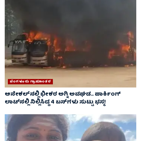
ಬೆಂಗಳೂರು ಗ್ರಾಮಾಂತರ
ಆನೇಕಲ್‌ನಲ್ಲಿ ಭೀಕರ ಅಗ್ನಿ ಅವಘಡ.. ಪಾರ್ಕಿಂಗ್
ಲಾಟ್‌ನಲ್ಲಿ ನಿಲ್ಲಿಸಿದ್ದ 4 ಬಸ್‌ಗಳು ಸುಟ್ಟು ಭಸ್ಮ!