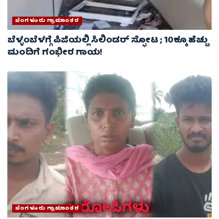
ಬೆಂಗಳೂರು ಗ್ರಾಮಾಂತರ
ಬೆಳ್ಳಂಬೆಳಗ್ಗೆ ಪಿಜಿಯಲ್ಲಿ ಸಿಲಿಂಡರ್ ಸ್ಫೋಟ ; 10ಕ್ಕೂ ಹೆಚ್ಚು
ಮಂದಿಗೆ ಗಂಭೀರ ಗಾಯ!
ಬೆಂಗಳೂರು ಗ್ರಾಮಾಂತರ