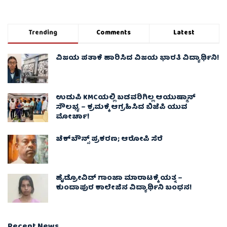
Trending
Comments
Latest
ವಿಜಯ ಪತಾಕೆ ಹಾರಿಸಿದ ವಿಜಯ ಭಾರತಿ ವಿದ್ಯಾರ್ಥಿನಿ!
ಉಡುಪಿ KMCಯಲ್ಲಿ ಬಡವರಿಗಿಲ್ಲ ಆಯುಷ್ಮಾನ್
ಸೌಲಭ್ಯ – ಕ್ರಮಕ್ಕೆ ಆಗ್ರಹಿಸಿದ ಬಿಜೆಪಿ ಯುವ
ಮೋರ್ಚಾ!
ಚೆಕ್​ಬೌನ್ಸ್​ ಪ್ರಕರಣ; ಆರೋಪಿ ಸೆರೆ
ಹೈಡ್ರೋವಿಡ್ ಗಾಂಜಾ ಮಾರಾಟಕ್ಕೆ ಯತ್ನ –
ಕುಂದಾಪುರ ಕಾಲೇಜಿನ ವಿದ್ಯಾರ್ಥಿನಿ ಬಂಧನ!