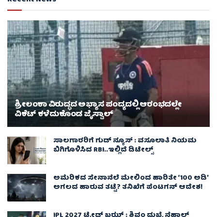
Recent News
ಶ್ರೀಲಂಕಾ ವಿರುದ್ಧದ ಅಭ್ಯಾಸ ಪಂದ್ಯದಲ್ಲಿ ಆರಂಭದಲ್ಲೇ
ವಿಕೆಟ್ ಕಳೆದುಕೊಂಡ ಜೈಸ್ವಾಲ್
ಸಾಲಗಾರರಿಗೆ ಗುಡ್ ನ್ಯೂಸ್ : ವಸೂಲಾತಿ ನಿಯಮ
ಬಿಗಿಗೊಳಿಸಿದ RBI..ಇಲ್ಲಿದೆ ಡಿಟೇಲ್ಸ್
ಅಮೆರಿಕದ ಸೇನಾನೆಲೆ ಮೇಲಿಂದ ಹಾರಿತೇ ‘100 ಅಡಿ’
ಅಗಲದ ಹಾರುವ ತಟ್ಟೆ? ತನಿಖೆಗೆ ಪೆಂಟಗನ್ ಆದೇಶ!
IPL 2027 ಟ್ರೇಡ್‌ ಬಝ್ : ಶಿವಂ ದುಬೆ, ನೆಹಾಲ್