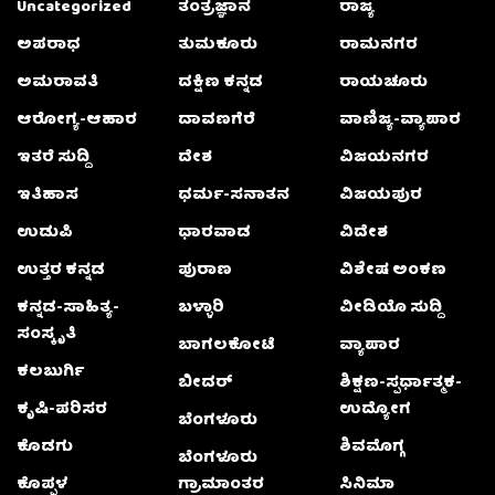
Uncategorized
ತಂತ್ರಜ್ಞಾನ
ರಾಜ್ಯ
ಅಪರಾಧ
ತುಮಕೂರು
ರಾಮನಗರ
ಅಮರಾವತಿ
ದಕ್ಷಿಣ ಕನ್ನಡ
ರಾಯಚೂರು
ಆರೋಗ್ಯ-ಆಹಾರ
ದಾವಣಗೆರೆ
ವಾಣಿಜ್ಯ-ವ್ಯಾಪಾರ
ಇತರೆ ಸುದ್ದಿ
ದೇಶ
ವಿಜಯನಗರ
ಇತಿಹಾಸ
ಧರ್ಮ-ಸನಾತನ
ವಿಜಯಪುರ
ಉಡುಪಿ
ಧಾರವಾಡ
ವಿದೇಶ
ಉತ್ತರ ಕನ್ನಡ
ಪುರಾಣ
ವಿಶೇಷ ಅಂಕಣ
ಕನ್ನಡ-ಸಾಹಿತ್ಯ-
ಬಳ್ಳಾರಿ
ವೀಡಿಯೊ ಸುದ್ದಿ
ಸಂಸ್ಕೃತಿ
ಬಾಗಲಕೋಟೆ
ವ್ಯಾಪಾರ
ಕಲಬುರ್ಗಿ
ಬೀದರ್
ಶಿಕ್ಷಣ-ಸ್ಪರ್ಧಾತ್ಮಕ-
ಕೃಷಿ-ಪರಿಸರ
ಉದ್ಯೋಗ
ಬೆಂಗಳೂರು
ಕೊಡಗು
ಶಿವಮೊಗ್ಗ
ಬೆಂಗಳೂರು
ಕೊಪ್ಪಳ
ಗ್ರಾಮಾಂತರ
ಸಿನಿಮಾ