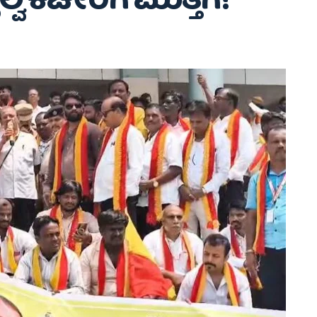
ೈಲ್ವೆ ಕಚೇರಿಗೆ ಮುತ್ತಿಗೆ!