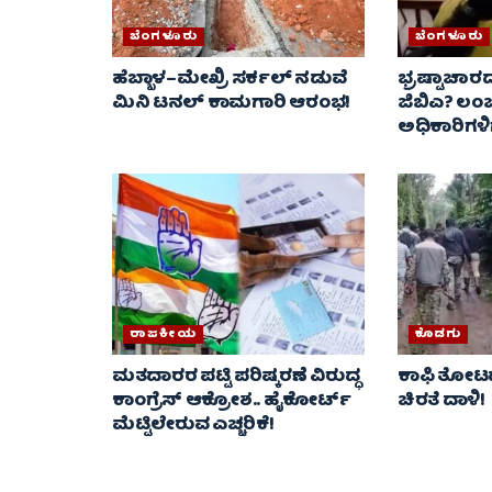
ಬೆಂಗಳೂರು
ಬೆಂಗಳೂರು
ಹೆಬ್ಬಾಳ–ಮೇಖ್ರಿ ಸರ್ಕಲ್ ನಡುವೆ
ಭ್ರಷ್ಟಾಚಾ
ಮಿನಿ ಟನಲ್ ಕಾಮಗಾರಿ ಆರಂಭ!
ಜಿಬಿಎ? ಲಂಚ
ಅಧಿಕಾರಿಗಳಿಗ
ರಾಜಕೀಯ
ಕೊಡಗು
ಮತದಾರರ ಪಟ್ಟಿ ಪರಿಷ್ಕರಣೆ ವಿರುದ್ಧ
ಕಾಫಿ ತೋಟದಲ
ಕಾಂಗ್ರೆಸ್ ಆಕ್ರೋಶ.. ಹೈಕೋರ್ಟ್
ಚಿರತೆ ದಾಳಿ!
ಮೆಟ್ಟಿಲೇರುವ ಎಚ್ಚರಿಕೆ!