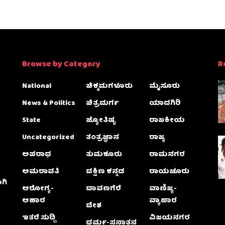
Browse by Category
R
National
ಚಿಕ್ಕಮಗಳೂರು
ಮೈಸೂರು
News & Politics
ಚಿತ್ರದುರ್ಗ
ಯಾದಗಿರಿ
State
ಜ್ಯೋತಿಷ್ಯ
ರಾಜಕೀಯ
Uncategorized
ತಂತ್ರಜ್ಞಾನ
ರಾಜ್ಯ
ಅಪರಾಧ
ತುಮಕೂರು
ರಾಮನಗರ
ಅಮರಾವತಿ
ದಕ್ಷಿಣ ಕನ್ನಡ
ರಾಯಚೂರು
ಗಿ
ಆರೋಗ್ಯ-
ದಾವಣಗೆರೆ
ವಾಣಿಜ್ಯ-
ಆಹಾರ
ವ್ಯಾಪಾರ
ದೇಶ
ಇತರೆ ಸುದ್ದಿ
ವಿಜಯನಗರ
ಧರ್ಮ-ಸನಾತನ