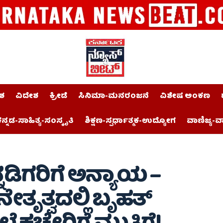
ಶ
ವಿದೇಶ
ಕ್ರೀಡೆ
ಸಿನಿಮಾ-ಮನರಂಜನೆ
ವಿಶೇಷ ಅಂಕಣ
ನ್ನಡ-ಸಾಹಿತ್ಯ-ಸಂಸ್ಕೃತಿ
ಶಿಕ್ಷಣ-ಸ್ಪರ್ಧಾತ್ಮಕ-ಉದ್ಯೋಗ
ವಾಣಿಜ್ಯ-ವ
ಕನ್ನಡಿಗರಿಗೆ ಅನ್ಯಾಯ –
ನೇತೃತ್ವದಲ್ಲಿ ಬೃಹತ್‌