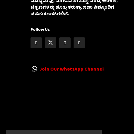
ಮಾಧ್ಯಮವು, ವಿಶೇಷವಾಗಿ ಸುದ್ದಿ, ವರದಿ, ಅಂಕಣ,
ಚಿತ್ರಣಗಳನ್ನು ಹೊತ್ತು ತರುತ್ತಾ, ಸದಾ ನಿಮ್ಮೊಂದಿಗೆ
ಬೆಸೆದುಕೊಂಡಿರಲಿದೆ.
Follow Us
Join Our WhatsApp Channel