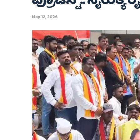
ಪ್ರೊಟೆಸ್ಟ್‌.. ನೈರುತ್ಯ ರ
May 12, 2026