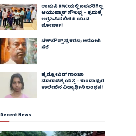
ಉಡುಪಿ KMCಯಲ್ಲಿ ಬಡವರಿಗಿಲ್ಲ
ಆಯುಷ್ಮಾನ್ ಸೌಲಭ್ಯ – ಕ್ರಮಕ್ಕೆ
ಆಗ್ರಹಿಸಿದ ಬಿಜೆಪಿ ಯುವ
ಮೋರ್ಚಾ!
ಚೆಕ್​ಬೌನ್ಸ್​ ಪ್ರಕರಣ; ಆರೋಪಿ
ಸೆರೆ
ಹೈಡ್ರೋವಿಡ್ ಗಾಂಜಾ
ಮಾರಾಟಕ್ಕೆ ಯತ್ನ – ಕುಂದಾಪುರ
ಕಾಲೇಜಿನ ವಿದ್ಯಾರ್ಥಿನಿ ಬಂಧನ!
Recent News