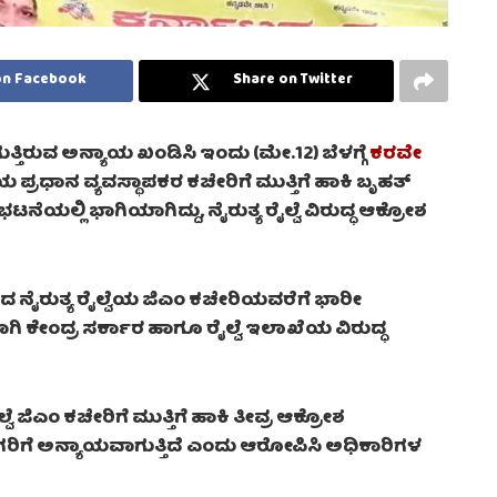
on Facebook
Share on Twitter
ಆಗುತ್ತಿರುವ ಅನ್ಯಾಯ ಖಂಡಿಸಿ ಇಂದು (ಮೇ.12) ಬೆಳಗ್ಗೆ
ಕರವೇ
ೈಲ್ವೆಯ ಪ್ರಧಾನ ವ್ಯವಸ್ಥಾಪಕರ ಕಚೇರಿಗೆ ಮುತ್ತಿಗೆ ಹಾಕಿ ಬೃಹತ್‌
ಟನೆಯಲ್ಲಿ ಭಾಗಿಯಾಗಿದ್ದು, ನೈರುತ್ಯ ರೈಲ್ವೆ ವಿರುದ್ಧ ಆಕ್ರೋಶ
ಿಂದ ನೈರುತ್ಯ ರೈಲ್ವೆಯ ಜಿಎಂ ಕಚೇರಿಯವರೆಗೆ ಭಾರೀ
ಗಿ ಕೇಂದ್ರ ಸರ್ಕಾರ ಹಾಗೂ ರೈಲ್ವೆ ಇಲಾಖೆಯ ವಿರುದ್ಧ
 ಜಿಎಂ ಕಚೇರಿಗೆ ಮುತ್ತಿಗೆ ಹಾಕಿ ತೀವ್ರ ಆಕ್ರೋಶ
ಕನ್ನಡಿಗರಿಗೆ ಅನ್ಯಾಯವಾಗುತ್ತಿದೆ ಎಂದು ಆರೋಪಿಸಿ ಅಧಿಕಾರಿಗಳ