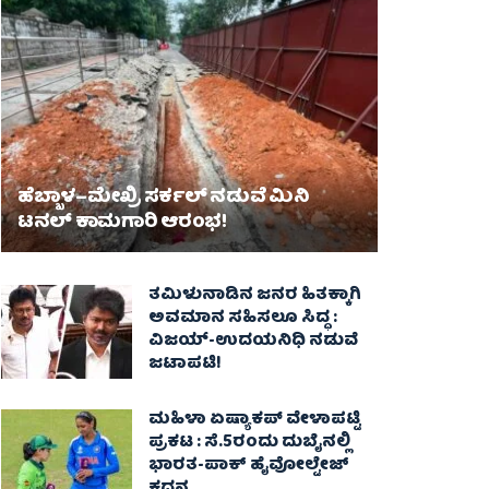
ಹೆಬ್ಬಾಳ–ಮೇಖ್ರಿ ಸರ್ಕಲ್ ನಡುವೆ ಮಿನಿ
ಟನಲ್ ಕಾಮಗಾರಿ ಆರಂಭ!
ತಮಿಳುನಾಡಿನ ಜನರ ಹಿತಕ್ಕಾಗಿ
ಅವಮಾನ ಸಹಿಸಲೂ ಸಿದ್ಧ :
ವಿಜಯ್‌-ಉದಯನಿಧಿ ನಡುವೆ
ಜಟಾಪಟಿ!
ಮಹಿಳಾ ಏಷ್ಯಾಕಪ್ ವೇಳಾಪಟ್ಟಿ
ಪ್ರಕಟ : ಸೆ.5ರಂದು ದುಬೈನಲ್ಲಿ
ಭಾರತ-ಪಾಕ್‌ ಹೈವೋಲ್ಟೇಜ್