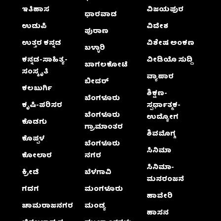
ಇತಿಹಾಸ
ವಿಜಯಪುರ
ಧಾರವಾಡ
ಉಡುಪಿ
ವಿದೇಶ
ಪುರಾಣ
ಉತ್ತರ ಕನ್ನಡ
ವಿಶೇಷ ಅಂಕಣ
ಬಳ್ಳಾರಿ
ಕನ್ನಡ-ಸಾಹಿತ್ಯ-
ವೀಡಿಯೊ ಸುದ್ದಿ
ಬಾಗಲಕೋಟೆ
ಸಂಸ್ಕೃತಿ
ವ್ಯಾಪಾರ
ಬೀದರ್
ಕಲಬುರ್ಗಿ
ಶಿಕ್ಷಣ-
ಬೆಂಗಳೂರು
ಕೃಷಿ-ಪರಿಸರ
ಸ್ಪರ್ಧಾತ್ಮಕ-
ಬೆಂಗಳೂರು
ಉದ್ಯೋಗ
ಕೊಡಗು
ಗ್ರಾಮಾಂತರ
ಶಿವಮೊಗ್ಗ
ಕೊಪ್ಪಳ
ಬೆಂಗಳೂರು
ಸಿನಿಮಾ
ಕೋಲಾರ
ನಗರ
ಸಿನಿಮಾ-
ಕ್ರೀಡೆ
ಬೆಳಗಾವಿ
ಮನರಂಜನೆ
ಗದಗ
ಮಂಗಳೂರು
ಹಾವೇರಿ
ಚಾಮರಾಜನಗರ
ಮಂಡ್ಯ
ಹಾಸನ