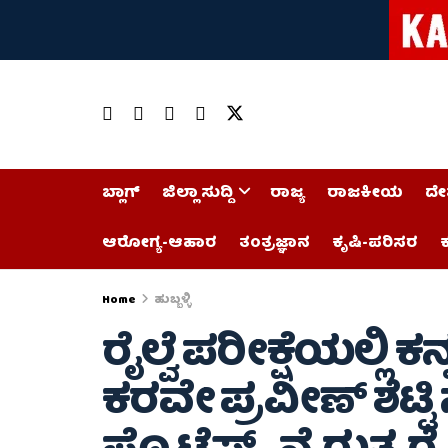
ಬ್ಲಾಗ್
ಜಿಲ್ಲಾ ಸುದ್ದಿ
ರಾಜ್ಯ
ರಾಜಕೀಯ
ದೇ
ಆರೋಗ್ಯ-ಆಹಾರ
ತಂತ್ರಜ್ಞಾನ
ಕೃಷಿ-ಪರಿಸರ
ಕ
Home
ಹುಬ್ಬಳ್ಳಿ
ರೈಲ್ವೆ ಪರೀಕ್ಷೆಯಲ್ಲಿ 
ಕರವೇ ಪ್ರವೀಣ್ ಶೆಟ್ಟಿ 