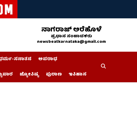
ನಾಗರಾಜ್ ಅರೆಹೊಳೆ
ಪ್ರಧಾನ ಸಂಪಾದಕರು
newsbeatkarnataka@gmail.com
ಧರ್ಮ-ಸನಾತನ
ಅಪರಾಧ
್ಯಾಪಾರ
ಜ್ಯೋತಿಷ್ಯ
ಪುರಾಣ
ಇತಿಹಾಸ