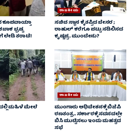
ರಾಜಕೀಯ
ರದ ಕೂಪವಾಯ್ತಾ
ಸಚಿವ ಸ್ಥಾನ ಕೈತಪ್ಪಿದ ಬೇಸರ ;
ಬಾಕ ಭ್ರಷ್ಟ
ರಾಹುಲ್ ಕರೆಗೂ ಪಟ್ಟು ಸಡಿಲಿಸದ
ೆ ಲೇಡಿ ತರಾಟೆ!
ಕೃಷ್ಣಪ್ಪ.. ಮುಂದೇನು?
ರಾಜಕೀಯ
್ಲಿ ಮಹಿಳೆ ಮೇಲೆ
ಮುಂಗಾರು ಅಧಿವೇಶನಕ್ಕೆ ಬಿಜೆಪಿ
ರಣತಂತ್ರ.. ಸರ್ಕಾರಕ್ಕೆ ಸದನದಲ್ಲೇ
ಬಿಸಿ ಮುಟ್ಟಿಸಲು ಇಂದು ಮಹತ್ವದ
ಸಭೆ