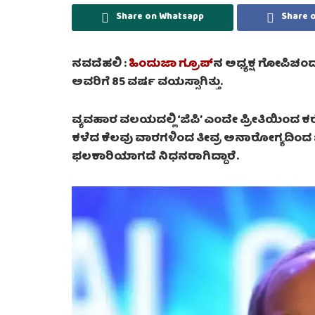
Share on Whatsapp
Share 
ನವದೆಹಲಿ :
ಹಿಂದುಜಾ ಗ್ರೂಪ್‌
ನ ಅಧ್ಯಕ್ಷ ಗೋಪಿಚಂದ್
ಅವರಿಗೆ 85 ವರ್ಷ ವಯಸ್ಸಾಗಿತ್ತು.
ವ್ಯವಹಾರ ವಲಯದಲ್ಲಿ ‘ಜಿಪಿ’ ಎಂದೇ ಪ್ರೀತಿಯಿಂದ ಕ
ಕಳೆದ ಕೆಲವು ವಾರಗಳಿಂದ ತೀವ್ರ ಅನಾರೋಗ್ಯದಿಂದ ಬಳಲುತ
ಫಲಕಾರಿಯಾಗದೆ ನಿಧನರಾಗಿದ್ದಾರೆ.