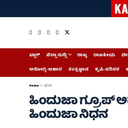
ಬ್ಲಾಗ್
ಜಿಲ್ಲಾ ಸುದ್ದಿ
ರಾಜ್ಯ
ರಾಜಕೀಯ
ದೇ
ಆರೋಗ್ಯ-ಆಹಾರ
ತಂತ್ರಜ್ಞಾನ
ಕೃಷಿ-ಪರಿಸರ
ಕ
Home
ದೇಶ
ಹಿಂದುಜಾ ಗ್ರೂಪ್ ಅ
ಹಿಂದುಜಾ ನಿಧನ