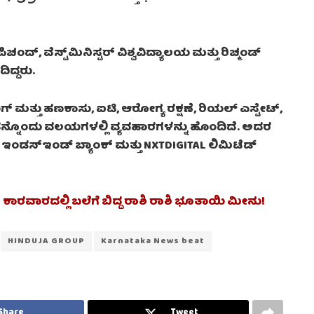
್, ವೆಸ್ಟ್‌ಮಿನಿಸ್ಟರ್ ವಿಶ್ವವಿದ್ಯಾಲಯ ಮತ್ತು ರಿಚ್ಮಂಡ್
ಿದ್ದರು.
 ಮತ್ತು ಹಣಕಾಸು, ಐಟಿ, ಆರೋಗ್ಯ ರಕ್ಷಣೆ, ರಿಯಲ್ ಎಸ್ಟೇಟ್,
ಹನ್ನೊಂದು ವಲಯಗಳಲ್ಲಿ ವ್ಯವಹಾರಗಳನ್ನು ಹೊಂದಿದೆ. ಅದರ
ಂಡ್, ಇಂಡಸ್ಇಂಡ್ ಬ್ಯಾಂಕ್ ಮತ್ತು NXTDIGITAL ಲಿಮಿಟೆಡ್
ೆ | ಕಾರವಾರದಲ್ಲಿ ಬಲೆಗೆ ಬಿದ್ದ ರಾಶಿ ರಾಶಿ ಭೂತಾಯಿ ಮೀನು!
HINDUJA GROUP
Karnataka News beat
Share
Tweet