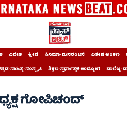
ಶ
ವಿದೇಶ
ಕ್ರೀಡೆ
ಸಿನಿಮಾ-ಮನರಂಜನೆ
ವಿಶೇಷ ಅಂಕಣ
ನ್ನಡ-ಸಾಹಿತ್ಯ-ಸಂಸ್ಕೃತಿ
ಶಿಕ್ಷಣ-ಸ್ಪರ್ಧಾತ್ಮಕ-ಉದ್ಯೋಗ
ವಾಣಿಜ್ಯ-ವ
ಧ್ಯಕ್ಷ ಗೋಪಿಚಂದ್