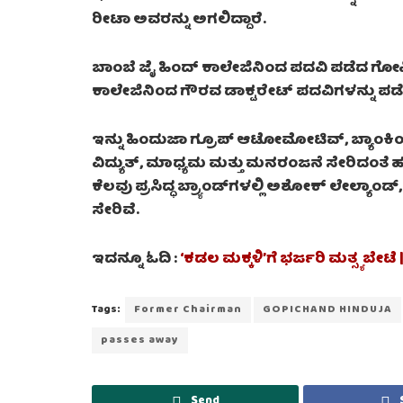
ರೀಟಾ ಅವರನ್ನು ಅಗಲಿದ್ದಾರೆ.
ಬಾಂಬೆ ಜೈ ಹಿಂದ್ ಕಾಲೇಜಿನಿಂದ ಪದವಿ ಪಡೆದ ಗೋಪಿಚಂದ
ಕಾಲೇಜಿನಿಂದ ಗೌರವ ಡಾಕ್ಟರೇಟ್ ಪದವಿಗಳನ್ನು ಪಡೆದ
ಇನ್ನು ಹಿಂದುಜಾ ಗ್ರೂಪ್ ಆಟೋಮೋಟಿವ್, ಬ್ಯಾಂಕಿಂಗ್
ವಿದ್ಯುತ್, ಮಾಧ್ಯಮ ಮತ್ತು ಮನರಂಜನೆ ಸೇರಿದಂತೆ 
ಕೆಲವು ಪ್ರಸಿದ್ಧ ಬ್ರ್ಯಾಂಡ್‌ಗಳಲ್ಲಿ ಅಶೋಕ್ ಲೇಲ್ಯಾ
ಸೇರಿವೆ.
ಇದನ್ನೂ ಓದಿ :
‘ಕಡಲ ಮಕ್ಕಳಿ’ಗೆ ಭರ್ಜರಿ ಮತ್ಸ್ಯ ಬೇಟ
Tags:
Former Chairman
GOPICHAND HINDUJA
passes away
Send