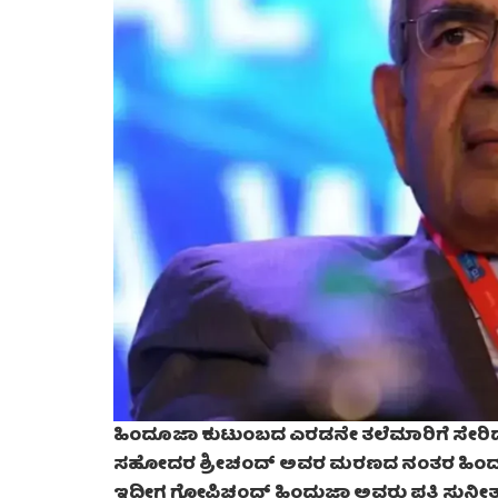
ಹಿಂದೂಜಾ ಕುಟುಂಬದ ಎರಡನೇ ತಲೆಮಾರಿಗೆ ಸೇರಿದ 
ಸಹೋದರ ಶ್ರೀಚಂದ್ ಅವರ ಮರಣದ ನಂತರ ಹಿಂದುಜಾ ಗ
ಇದೀಗ ಗೋಪಿಚಂದ್ ಹಿಂದುಜಾ ಅವರು ಪತ್ನಿ ಸುನೀ