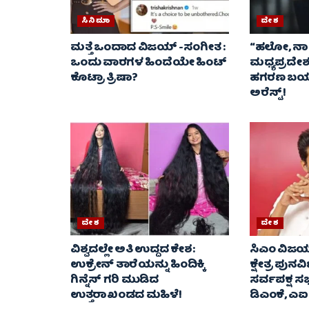
ಸಿನಿಮಾ
ದೇಶ
ಮತ್ತೆ ಒಂದಾದ ವಿಜಯ್ -ಸಂಗೀತ :
“ಹಲೋ, ನಾನು
ಒಂದು ವಾರಗಳ ಹಿಂದೆಯೇ ಹಿಂಟ್
ಮಧ್ಯಪ್ರದೇಶ
ಕೊಟ್ರಾ ತ್ರಿಷಾ?
ಹಗರಣ ಬಯಲ
ಅರೆಸ್ಟ್!
ದೇಶ
ದೇಶ
ವಿಶ್ವದಲ್ಲೇ ಅತಿ ಉದ್ದದ ಕೇಶ:
ಸಿಎಂ ವಿಜಯ್‌ಗ
ಉಕ್ರೇನ್ ತಾರೆಯನ್ನು ಹಿಂದಿಕ್ಕಿ
ಕ್ಷೇತ್ರ ಪುನರ
ಗಿನ್ನೆಸ್ ಗರಿ ಮುಡಿದ
ಸರ್ವಪಕ್ಷ ಸಭ
ಉತ್ತರಾಖಂಡದ ಮಹಿಳೆ!
ಡಿಎಂಕೆ, ಎಐ