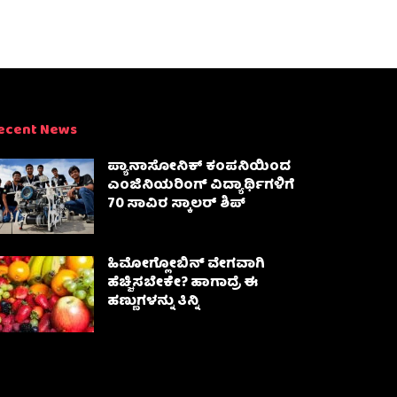
ecent News
ಪ್ಯಾನಾಸೋನಿಕ್ ಕಂಪನಿಯಿಂದ
ಎಂಜಿನಿಯರಿಂಗ್ ವಿದ್ಯಾರ್ಥಿಗಳಿಗೆ
70 ಸಾವಿರ ಸ್ಕಾಲರ್ ಶಿಪ್
ಹಿಮೋಗ್ಲೋಬಿನ್ ವೇಗವಾಗಿ
ಹೆಚ್ಚಿಸಬೇಕೇ? ಹಾಗಾದ್ರೆ ಈ
ಹಣ್ಣುಗಳನ್ನು ತಿನ್ನಿ