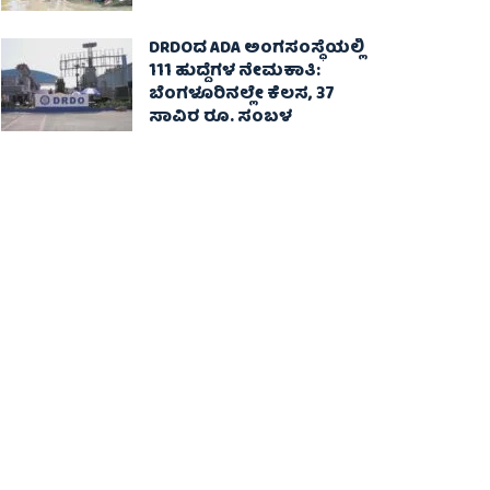
DRDOದ ADA ಅಂಗಸಂಸ್ಥೆಯಲ್ಲಿ
111 ಹುದ್ದೆಗಳ ನೇಮಕಾತಿ:
ಬೆಂಗಳೂರಿನಲ್ಲೇ ಕೆಲಸ, 37
ಸಾವಿರ ರೂ. ಸಂಬಳ