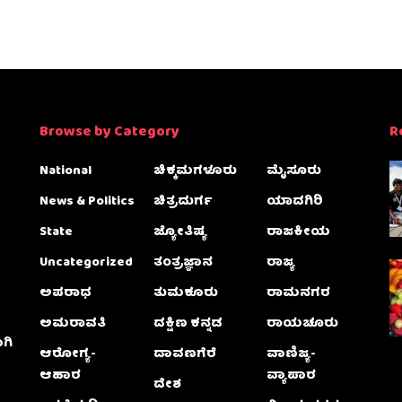
Browse by Category
R
National
ಚಿಕ್ಕಮಗಳೂರು
ಮೈಸೂರು
News & Politics
ಚಿತ್ರದುರ್ಗ
ಯಾದಗಿರಿ
State
ಜ್ಯೋತಿಷ್ಯ
ರಾಜಕೀಯ
Uncategorized
ತಂತ್ರಜ್ಞಾನ
ರಾಜ್ಯ
ಅಪರಾಧ
ತುಮಕೂರು
ರಾಮನಗರ
ಅಮರಾವತಿ
ದಕ್ಷಿಣ ಕನ್ನಡ
ರಾಯಚೂರು
ಗಿ
ಆರೋಗ್ಯ-
ದಾವಣಗೆರೆ
ವಾಣಿಜ್ಯ-
ಆಹಾರ
ವ್ಯಾಪಾರ
ದೇಶ