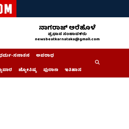
ನಾಗರಾಜ್ ಅರೆಹೊಳೆ
ಪ್ರಧಾನ ಸಂಪಾದಕರು
newsbeatkarnataka@gmail.com
ಧರ್ಮ-ಸನಾತನ
ಅಪರಾಧ
್ಯಾಪಾರ
ಜ್ಯೋತಿಷ್ಯ
ಪುರಾಣ
ಇತಿಹಾಸ