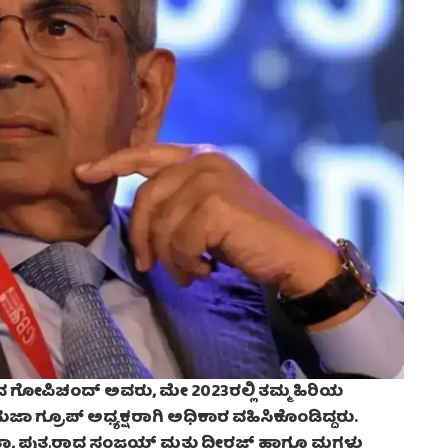
ಗೋಪಿಚಂದ್ ಅವರು, ಮೇ 2023ರಲ್ಲಿ ತಮ್ಮ ಹಿರಿಯ
್ರೂಪ್ ಅಧ್ಯಕ್ಷರಾಗಿ ಅಧಿಕಾರ ವಹಿಸಿಕೊಂಡಿದ್ದರು.
ತಾ, ಪುತ್ರರಾದ ಸಂಜಯ್ ಮತ್ತು ಧೀರಜ್ ಹಾಗೂ ಮಗಳು