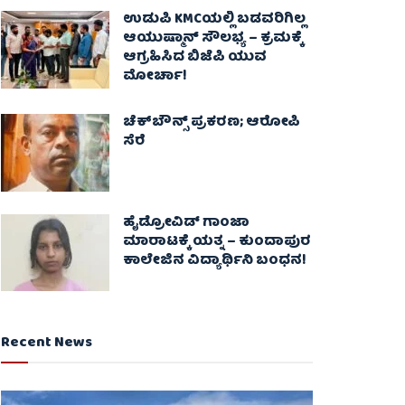
ಉಡುಪಿ KMCಯಲ್ಲಿ ಬಡವರಿಗಿಲ್ಲ
ಆಯುಷ್ಮಾನ್ ಸೌಲಭ್ಯ – ಕ್ರಮಕ್ಕೆ
ಆಗ್ರಹಿಸಿದ ಬಿಜೆಪಿ ಯುವ
ಮೋರ್ಚಾ!
ಚೆಕ್​ಬೌನ್ಸ್​ ಪ್ರಕರಣ; ಆರೋಪಿ
ಸೆರೆ
ಹೈಡ್ರೋವಿಡ್ ಗಾಂಜಾ
ಮಾರಾಟಕ್ಕೆ ಯತ್ನ – ಕುಂದಾಪುರ
ಕಾಲೇಜಿನ ವಿದ್ಯಾರ್ಥಿನಿ ಬಂಧನ!
Recent News