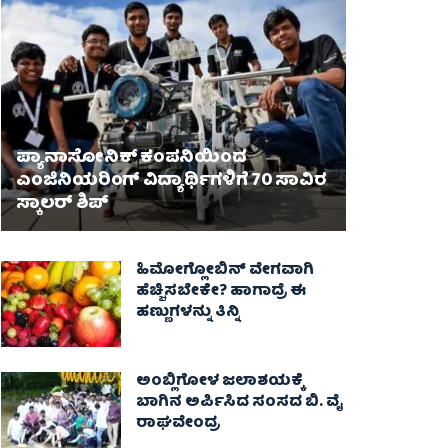
ಪ್ಯಾನಾಸೋನಿಕ್ ಕಂಪನಿಯಿಂದ
ಎಂಜಿನಿಯರಿಂಗ್ ವಿದ್ಯಾರ್ಥಿಗಳಿಗೆ 70 ಸಾವಿರ
ಸ್ಕಾಲರ್ ಶಿಪ್
ಹಿಮೋಗ್ಲೋಬಿನ್ ವೇಗವಾಗಿ
ಹೆಚ್ಚಿಸಬೇಕೇ? ಹಾಗಾದ್ರೆ ಈ
ಹಣ್ಣುಗಳನ್ನು ತಿನ್ನಿ
ಅಂಬ್ಲಿಗೋಳ ಜಲಾಶಯಕ್ಕೆ
ಬಾಗಿನ ಅರ್ಪಿಸಿದ ಸಂಸದ ಬಿ. ವೈ
ರಾಘವೇಂದ್ರ