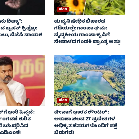
ದೇಶ
 ದಿವ್ಯಾ”:
ಮದ್ಯ ನಿಷೇಧಿತ ಬಿಹಾರದ
ದ ಬೃಹತ್ ಕ್ರಿಪ್ಟೋ
ಗಡಿಯಲ್ಲೇ ಗಾಂಜಾ ಘಮ:
ು, ಬಿಜೆಪಿ ನಾಯಕ
ವೈದ್ಯಕೀಯ ಗಾಂಜಾ ಕೃಷಿಗೆ
ನೇಪಾಳದ ಗಂಡಕಿ ಪ್ರಾಂತ್ಯ ಅಸ್ತು!
ದೇಶ
ೆ ಭಾರಿ ಹಿನ್ನಡೆ :
ಚೀನಾಗೆ ಭಾರತ ಕೌಂಟರ್ :
್ವಿಂಗಡಣೆ ಕುರಿತ
ಅರುಣಾಚಲದ 27 ಪ್ರದೇಶಗಳ
ೆ ಬಹಿಷ್ಕರಿಸಿದ
ಅಧಿಕೃತ ಹೆಸರುಗಳೊಂದಿಗೆ ನಕ್ಷೆ
ಎಡಿಎಂಕೆ!
ಬಿಡುಗಡೆ!