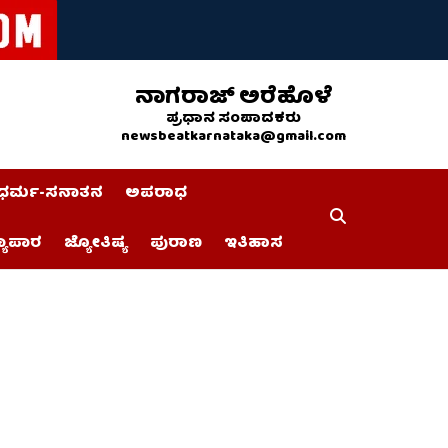
ನಾಗರಾಜ್ ಅರೆಹೊಳೆ
ಪ್ರಧಾನ ಸಂಪಾದಕರು
newsbeatkarnataka@gmail.com
ಧರ್ಮ-ಸನಾತನ
ಅಪರಾಧ
್ಯಾಪಾರ
ಜ್ಯೋತಿಷ್ಯ
ಪುರಾಣ
ಇತಿಹಾಸ