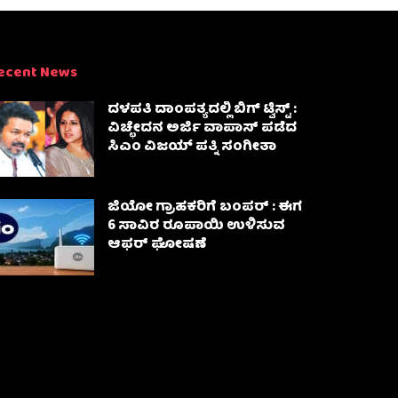
ecent News
ದಳಪತಿ ದಾಂಪತ್ಯದಲ್ಲಿ ಬಿಗ್ ಟ್ವಿಸ್ಟ್ :
ವಿಚ್ಛೇದನ ಅರ್ಜಿ ವಾಪಾಸ್‌ ಪಡೆದ
ಸಿಎಂ ವಿಜಯ್ ಪತ್ನಿ ಸಂಗೀತಾ‌
ಜಿಯೋ ಗ್ರಾಹಕರಿಗೆ ಬಂಪರ್ : ಈಗ
6 ಸಾವಿರ ರೂಪಾಯಿ ಉಳಿಸುವ
ಆಫರ್ ಘೋಷಣೆ