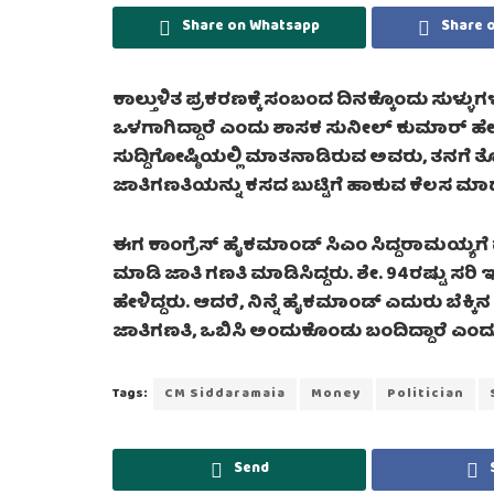
Share on Whatsapp
Share 
ಕಾಲ್ತುಳಿತ ಪ್ರಕರಣಕ್ಕೆ ಸಂಬಂದ ದಿನಕ್ಕೊಂದು ಸುಳ್ಳುಗಳ
ಒಳಗಾಗಿದ್ದಾರೆ ಎಂದು ಶಾಸಕ ಸುನೀಲ್ ಕುಮಾರ್ ಹೇಳಿ
ಸುದ್ದಿಗೋಷ್ಠಿಯಲ್ಲಿ ಮಾತನಾಡಿರುವ ಅವರು, ತನಗೆ ತೊಂ
ಜಾತಿಗಣತಿಯನ್ನು ಕಸದ ಬುಟ್ಟಿಗೆ ಹಾಕುವ ಕೆಲಸ ಮಾಡು
ಈಗ ಕಾಂಗ್ರೆಸ್ ಹೈಕಮಾಂಡ್ ಸಿಎಂ ಸಿದ್ದರಾಮಯ್ಯಗೆ
ಮಾಡಿ ಜಾತಿ ಗಣತಿ ಮಾಡಿಸಿದ್ದರು. ಶೇ. 94ರಷ್ಟು ಸರಿ ಇದೆ.
ಹೇಳಿದ್ದರು. ಆದರೆ, ನಿನ್ನೆ ಹೈಕಮಾಂಡ್ ಎದುರು ಬೆಕ್
ಜಾತಿಗಣತಿ, ಒಬಿಸಿ ಅಂದುಕೊಂಡು ಬಂದಿದ್ದಾರೆ ಎಂದು ಕ
Tags:
CM Siddaramaia
Money
Politician
Send