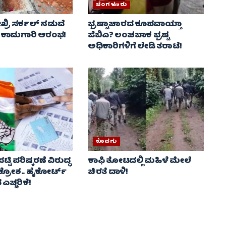
ಬೆಂಗಳೂರು
ಖ್ರಿ ಸರ್ಕಲ್ ನಡುವೆ
ಭ್ರಷ್ಟಾಚಾರದ ಕೂಪವಾಯ್ತಾ
 ಕಾಮಗಾರಿ ಆರಂಭ!
ಜಿಬಿಎ? ಲಂಚಬಾಕ ಭ್ರಷ್ಟ
ಅಧಿಕಾರಿಗಳಿಗೆ ಲೇಡಿ ತರಾಟೆ!
ಕೊಡಗು
ಿ ಪರಿಷ್ಕರಣೆ ವಿರುದ್ಧ
ಕಾಫಿ ತೋಟದಲ್ಲಿ ಮಹಿಳೆ ಮೇಲೆ
ಆಕ್ರೋಶ.. ಹೈಕೋರ್ಟ್
ಚಿರತೆ ದಾಳಿ!
ಎಚ್ಚರಿಕೆ!