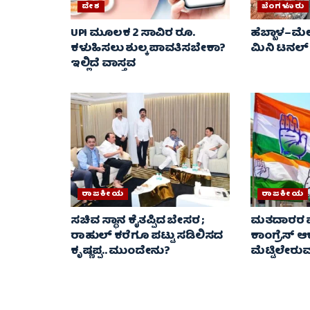
ದೇಶ
ಬೆಂಗಳೂರು
UPI ಮೂಲಕ 2 ಸಾವಿರ ರೂ.
ಹೆಬ್ಬಾಳ–ಮೇ
ಕಳುಹಿಸಲು ಶುಲ್ಕ ಪಾವತಿಸಬೇಕಾ?
ಮಿನಿ ಟನಲ್
ಇಲ್ಲಿದೆ ವಾಸ್ತವ
ರಾಜಕೀಯ
ರಾಜಕೀಯ
ಸಚಿವ ಸ್ಥಾನ ಕೈತಪ್ಪಿದ ಬೇಸರ ;
ಮತದಾರರ ಪಟ್ಟ
ರಾಹುಲ್ ಕರೆಗೂ ಪಟ್ಟು ಸಡಿಲಿಸದ
ಕಾಂಗ್ರೆಸ್ 
ಕೃಷ್ಣಪ್ಪ.. ಮುಂದೇನು?
ಮೆಟ್ಟಿಲೇರುವ 