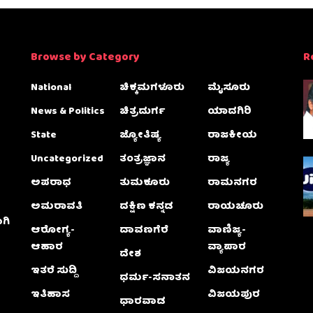
Browse by Category
R
National
ಚಿಕ್ಕಮಗಳೂರು
ಮೈಸೂರು
News & Politics
ಚಿತ್ರದುರ್ಗ
ಯಾದಗಿರಿ
State
ಜ್ಯೋತಿಷ್ಯ
ರಾಜಕೀಯ
Uncategorized
ತಂತ್ರಜ್ಞಾನ
ರಾಜ್ಯ
ಅಪರಾಧ
ತುಮಕೂರು
ರಾಮನಗರ
ಅಮರಾವತಿ
ದಕ್ಷಿಣ ಕನ್ನಡ
ರಾಯಚೂರು
ಗಿ
ಆರೋಗ್ಯ-
ದಾವಣಗೆರೆ
ವಾಣಿಜ್ಯ-
ಆಹಾರ
ವ್ಯಾಪಾರ
ದೇಶ
ಇತರೆ ಸುದ್ದಿ
ವಿಜಯನಗರ
ಧರ್ಮ-ಸನಾತನ
ಇತಿಹಾಸ
ವಿಜಯಪುರ
ಧಾರವಾಡ