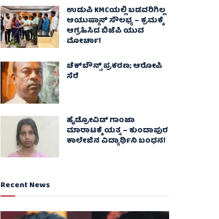
ಉಡುಪಿ KMCಯಲ್ಲಿ ಬಡವರಿಗಿಲ್ಲ
ಆಯುಷ್ಮಾನ್ ಸೌಲಭ್ಯ – ಕ್ರಮಕ್ಕೆ
ಆಗ್ರಹಿಸಿದ ಬಿಜೆಪಿ ಯುವ
ಮೋರ್ಚಾ!
ಚೆಕ್​ಬೌನ್ಸ್​ ಪ್ರಕರಣ; ಆರೋಪಿ
ಸೆರೆ
ಹೈಡ್ರೋವಿಡ್ ಗಾಂಜಾ
ಮಾರಾಟಕ್ಕೆ ಯತ್ನ – ಕುಂದಾಪುರ
ಕಾಲೇಜಿನ ವಿದ್ಯಾರ್ಥಿನಿ ಬಂಧನ!
Recent News