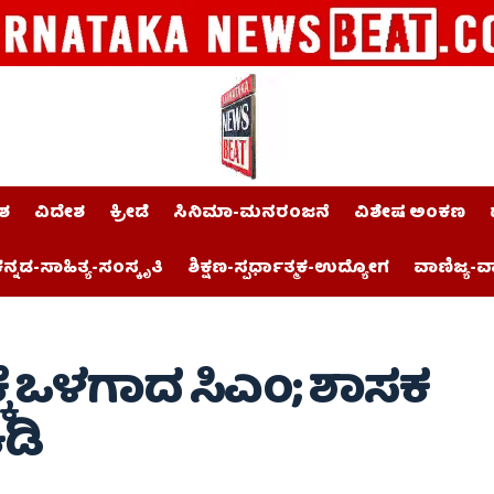
ಶ
ವಿದೇಶ
ಕ್ರೀಡೆ
ಸಿನಿಮಾ-ಮನರಂಜನೆ
ವಿಶೇಷ ಅಂಕಣ
ನ್ನಡ-ಸಾಹಿತ್ಯ-ಸಂಸ್ಕೃತಿ
ಶಿಕ್ಷಣ-ಸ್ಪರ್ಧಾತ್ಮಕ-ಉದ್ಯೋಗ
ವಾಣಿಜ್ಯ-ವ
ಕೆ ಒಳಗಾದ ಸಿಎಂ; ಶಾಸಕ
ಡಿ