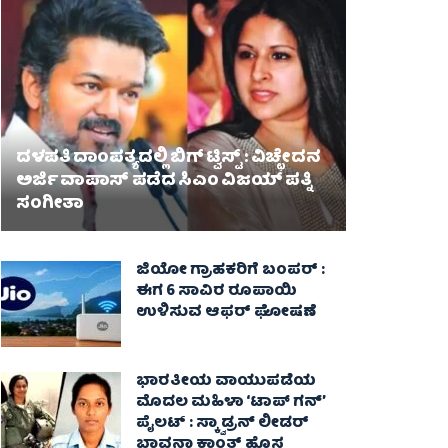
ದಳಪತಿ ದಾಂಪತ್ಯದಲ್ಲಿ ಬಿಗ್ ಟ್ವಿಸ್ಟ್ : ವಿಚ್ಛೇದನ
ಅರ್ಜಿ ವಾಪಾಸ್‌ ಪಡೆದ ಸಿಎಂ ವಿಜಯ್ ಪತ್ನಿ
ಸಂಗೀತಾ‌
ಜಿಯೋ ಗ್ರಾಹಕರಿಗೆ ಬಂಪರ್ :
ಈಗ 6 ಸಾವಿರ ರೂಪಾಯಿ
ಉಳಿಸುವ ಆಫರ್ ಘೋಷಣೆ
ಭಾರತೀಯ ವಾಯುಪಡೆಯ
ಮೊದಲ ಮಹಿಳಾ ‘ಟಾಪ್ ಗನ್’
ಪೈಲಟ್ : ಸ್ಕ್ವಾಡ್ರನ್ ಲೀಡರ್
ಭಾವನಾ ಕಾಂತ್ ಹೊಸ