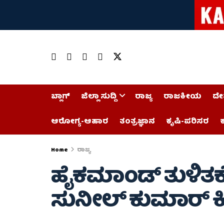
ಬ್ಲಾಗ್
ಜಿಲ್ಲಾ ಸುದ್ದಿ
ರಾಜ್ಯ
ರಾಜಕೀಯ
ದೇ
ಆರೋಗ್ಯ-ಆಹಾರ
ತಂತ್ರಜ್ಞಾನ
ಕೃಷಿ-ಪರಿಸರ
ಕ
Home
ರಾಜ್ಯ
ಹೈಕಮಾಂಡ್ ತುಳಿತಕ್
ಸುನೀಲ್ ಕುಮಾರ್ ಕಿ