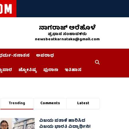
ನಾಗರಾಜ್ ಅರೆಹೊಳೆ
ಪ್ರಧಾನ ಸಂಪಾದಕರು
newsbeatkarnataka@gmail.com
ಧರ್ಮ-ಸನಾತನ
ಅಪರಾಧ
್ಯಾಪಾರ
ಜ್ಯೋತಿಷ್ಯ
ಪುರಾಣ
ಇತಿಹಾಸ
Trending
Comments
Latest
ವಿಜಯ ಪತಾಕೆ ಹಾರಿಸಿದ
ವಿಜಯ ಭಾರತಿ ವಿದ್ಯಾರ್ಥಿನಿ!