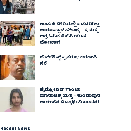
ಉಡುಪಿ KMCಯಲ್ಲಿ ಬಡವರಿಗಿಲ್ಲ
ಆಯುಷ್ಮಾನ್ ಸೌಲಭ್ಯ – ಕ್ರಮಕ್ಕೆ
ಆಗ್ರಹಿಸಿದ ಬಿಜೆಪಿ ಯುವ
ಮೋರ್ಚಾ!
ಚೆಕ್​ಬೌನ್ಸ್​ ಪ್ರಕರಣ; ಆರೋಪಿ
ಸೆರೆ
ಹೈಡ್ರೋವಿಡ್ ಗಾಂಜಾ
ಮಾರಾಟಕ್ಕೆ ಯತ್ನ – ಕುಂದಾಪುರ
ಕಾಲೇಜಿನ ವಿದ್ಯಾರ್ಥಿನಿ ಬಂಧನ!
Recent News