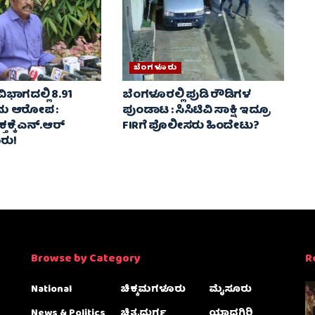
ಬೆಂಗಳೂರು
ಿಭಾಗದಲ್ಲಿ 8.91
ಬೆಂಗಳೂರಲ್ಲಿ ಪುಡಿ ರೌಡಿಗಳ
ರಮ ಆರೋಪ :
ಪುಂಡಾಟ : ಸಿಸಿಟಿವಿ ಸಾಕ್ಷಿ ಇದ್ರೂ
ಕೆ ಎನ್‌.ಆರ್‌
FIRಗೆ ಪೊಲೀಸರು ಹಿಂದೇಟು?
ರು!
Browse by Category
R
National
ಚಿಕ್ಕಮಗಳೂರು
ಮೈಸೂರು
News & Politics
ಚಿತ್ರದುರ್ಗ
ಯಾದಗಿರಿ