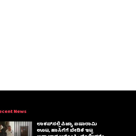
ecent News
ಲಾಕಪ್‌ನಲ್ಲಿ ಪಿಜ್ಜಾ, ಐಷಾರಾಮಿ
ಊಟ, ಹಾಸಿಗೆಗೆ ಬೇಡಿಕೆ ಇಟ್ಟ