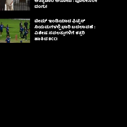
ಅತ್ಯಾಚಾರ ಆರೋಪಿ : ಪೊಲೀಸರೇ
ದಂಗು!
ಟೀಮ್ ಇಂಡಿಯಾದ ಫಿಟ್ನೆಸ್
ನಿಯಮಗಳಲ್ಲಿ ಭಾರಿ ಬದಲಾವಣೆ :
ವಿಶೇಷ ಸವಲತ್ತುಗಳಿಗೆ ಕತ್ತರಿ
ಹಾಕಿದ BCCI