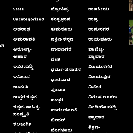
State
ಜ್ಯೋತಿಷ್ಯ
ರಾಜಕೀಯ
Uncategorized
ತಂತ್ರಜ್ಞಾನ
ರಾಜ್ಯ
ಅಪರಾಧ
ತುಮಕೂರು
ರಾಮನಗರ
ಅಮರಾವತಿ
ದಕ್ಷಿಣ ಕನ್ನಡ
ರಾಯಚೂರು
ಗಿ
ಆರೋಗ್ಯ-
ದಾವಣಗೆರೆ
ವಾಣಿಜ್ಯ-
ಆಹಾರ
ವ್ಯಾಪಾರ
ದೇಶ
ಇತರೆ ಸುದ್ದಿ
ವಿಜಯನಗರ
ಧರ್ಮ-ಸನಾತನ
ಇತಿಹಾಸ
ವಿಜಯಪುರ
ಧಾರವಾಡ
ಉಡುಪಿ
ವಿದೇಶ
ಪುರಾಣ
ಉತ್ತರ ಕನ್ನಡ
ವಿಶೇಷ ಅಂಕಣ
ಬಳ್ಳಾರಿ
ಕನ್ನಡ-ಸಾಹಿತ್ಯ-
ವೀಡಿಯೊ ಸುದ್ದಿ
ಬಾಗಲಕೋಟೆ
ಸಂಸ್ಕೃತಿ
ವ್ಯಾಪಾರ
ಬೀದರ್
ಕಲಬುರ್ಗಿ
ಶಿಕ್ಷಣ-
ಬೆಂಗಳೂರು