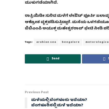
ಮುಳುಗಡೆಯಾಗಿದೆ.
ರಾತ್ರಿಯಿಡೀ ಸುರಿದ ಮಳೆಗೆ ಲೇಔಟ್ ಪೂರ್ತಿ ಜಲಾ
ಆಕ್ರೋಶ ವ್ಯಕ್ತಪಡಿಸುತ್ತಿದ್ದಾರೆ. ಮನೆಯ ಒಳಗಡೆಯೂ ನೀರು 
ಬಿಬಿಎಂಪಿ ಆಯುಕ್ತ ಮಹೇಶ್ವರರಾವ್ ಭೇಟಿ ನೀಡಿ ಪರಿಶ
Tags:
arabian sea
bengalore
metorologica
Send
Previous Post
ಮಳೆಯಲ್ಲಿ ಬೆಂಗಳೂರು ಇದೆಯಾ?
ಬೆಂಗಳೂರಿನಲ್ಲಿ ಮಳೆ ಇದೆಯಾ?