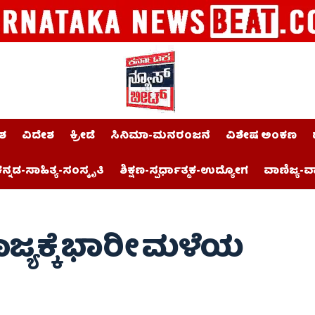
ಶ
ವಿದೇಶ
ಕ್ರೀಡೆ
ಸಿನಿಮಾ-ಮನರಂಜನೆ
ವಿಶೇಷ ಅಂಕಣ
ನ್ನಡ-ಸಾಹಿತ್ಯ-ಸಂಸ್ಕೃತಿ
ಶಿಕ್ಷಣ-ಸ್ಪರ್ಧಾತ್ಮಕ-ಉದ್ಯೋಗ
ವಾಣಿಜ್ಯ-ವ
ಜ್ಯಕ್ಕೆ ಭಾರೀ ಮಳೆಯ