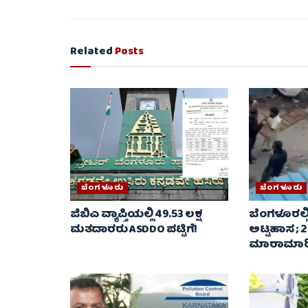
Related
Posts
ಬೆಂಗಳೂರು
ಬೆಂಗಳೂರು
ಜಿಬಿಎ ವ್ಯಾಪ್ತಿಯಲ್ಲಿ 49.53 ಲಕ್ಷ
ಬೆಂಗಳೂರಲ್ಲಿ
ಮತದಾರರು ASDDO ಪಟ್ಟಿಗೆ!
ಅಟ್ಟಹಾಸ ; 
ಮಾರಾಮಾರಿ.