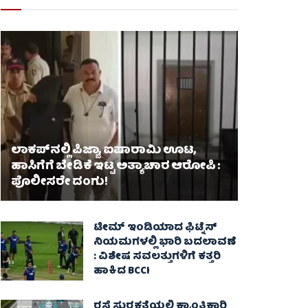
ಲಾಕಪ್‌ನಲ್ಲಿ ಪಿಜ್ಜಾ, ಐಷಾರಾಮಿ ಊಟ,
ಹಾಸಿಗೆಗೆ ಬೇಡಿಕೆ ಇಟ್ಟ ಅತ್ಯಾಚಾರ ಆರೋಪಿ :
ಪೊಲೀಸರೇ ದಂಗು!
ಟೀಮ್ ಇಂಡಿಯಾದ ಫಿಟ್ನೆಸ್
ನಿಯಮಗಳಲ್ಲಿ ಭಾರಿ ಬದಲಾವಣೆ
: ವಿಶೇಷ ಸವಲತ್ತುಗಳಿಗೆ ಕತ್ತರಿ
ಹಾಕಿದ BCCI
ರಸ್ತೆ ಸುರಕ್ಷತೆಯಲ್ಲಿ ಕ್ರಾಂತಿಕಾರಿ