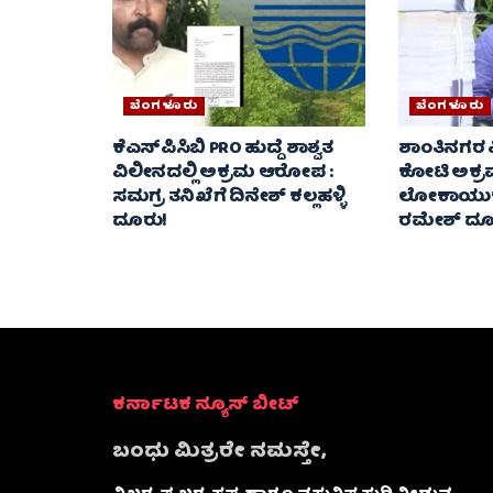
ಬೆಂಗಳೂರು
ಬೆಂಗಳೂರು
ಕೆಎಸ್‌ಪಿಸಿಬಿ PRO ಹುದ್ದೆ ಶಾಶ್ವತ
ಶಾಂತಿನಗರ ವ
ವಿಲೀನದಲ್ಲಿ ಅಕ್ರಮ ಆರೋಪ :
ಕೋಟಿ ಅಕ್
ಸಮಗ್ರ ತನಿಖೆಗೆ ದಿನೇಶ್ ಕಲ್ಲಹಳ್ಳಿ
ಲೋಕಾಯುಕ್ತಕ್
ದೂರು!
ರಮೇಶ್‌ ದೂ
ಕರ್ನಾಟಕ ನ್ಯೂಸ್ ಬೀಟ್
ಬಂಧು ಮಿತ್ರರೇ ನಮಸ್ತೇ,