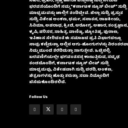
ನಿಖರ, ಪ್ರಖರ, ಸ್ಪಷ್ಟ ಹಾಗೂ ವಸ್ತುನಿಷ್ಠ ಸುದ್ದಿ ನೀಡುವ
ಭರವಸೆಯೊಂದಿಗೆ ನಮ್ಮ “ಕರ್ನಾಟಕ ನ್ಯೂಸ್ ಬೀಟ್” ಸುದ್ದಿ
ಮಾಧ್ಯಮವನ್ನು ಚಾಲ್ತಿಗೆ ತಂದಿದ್ದೇವೆ. ಜಿಲ್ಲಾ ಸುದ್ದಿ, ಪ್ರಸ್ತುತ
ಸುದ್ದಿ, ವಿಶೇಷ ಅಂಕಣ, ಧರ್ಮ, ಸನಾತನ, ರಾಜಕೀಯ,
ಸಿನಿಮಾ, ಅಪರಾಧ, ಕ್ರೀಡೆ, ಆರೋಗ್ಯ, ಆಹಾರ, ತಂತ್ರಜ್ಞಾನ,
ಕೃಷಿ, ಪರಿಸರ, ಸಾಹಿತ್ಯ, ವಾಣಿಜ್ಯ, ಜ್ಯೋತಿಷ್ಯ, ಪುರಾಣ,
ಇತಿಹಾಸ ಸೇರಿದಂತೆ ಈ ಸಮಾಜದ ಪ್ರತಿ ವಿಭಾಗದಲ್ಲೂ
ನಾವು ಕಣ್ಣಿಡುತ್ತಾ, ಅಲ್ಲಿನ ಆಗು-ಹೋಗುಗಳನ್ನು ನಿರಂತರವಾ
ನಿಮ್ಮ ಮುಂದೆ ತೆರೆದಿಡುತ್ತಾ ಸಾಗುತ್ತೇವೆ. ಒಟ್ಟಿನಲ್ಲಿ,
ಬರವಣಿಗೆಯಲ್ಲೇ ಭಗವಂತನನ್ನ ಕಾಣುತ್ತಿರುವ, ಸದೃಢ
ತಂಡದೊಂದಿಗೆ, ಕರ್ನಾಟಕ ನ್ಯೂಸ್ ಬೀಟ್ ಸುದ್ದಿ
ಮಾಧ್ಯಮವು, ವಿಶೇಷವಾಗಿ ಸುದ್ದಿ, ವರದಿ, ಅಂಕಣ,
ಚಿತ್ರಣಗಳನ್ನು ಹೊತ್ತು ತರುತ್ತಾ, ಸದಾ ನಿಮ್ಮೊಂದಿಗೆ
ಬೆಸೆದುಕೊಂಡಿರಲಿದೆ.
Follow Us