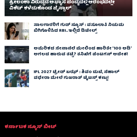
ಶ್ರೀಲಂಕಾ ವಿರುದ್ಧದ ಅಭ್ಯಾಸ ಪಂದ್ಯದಲ್ಲಿ ಆರಂಭದಲ್ಲೇ
ವಿಕೆಟ್ ಕಳೆದುಕೊಂಡ ಜೈಸ್ವಾಲ್
ಸಾಲಗಾರರಿಗೆ ಗುಡ್ ನ್ಯೂಸ್ : ವಸೂಲಾತಿ ನಿಯಮ
ಬಿಗಿಗೊಳಿಸಿದ RBI..ಇಲ್ಲಿದೆ ಡಿಟೇಲ್ಸ್
ಅಮೆರಿಕದ ಸೇನಾನೆಲೆ ಮೇಲಿಂದ ಹಾರಿತೇ ‘100 ಅಡಿ’
ಅಗಲದ ಹಾರುವ ತಟ್ಟೆ? ತನಿಖೆಗೆ ಪೆಂಟಗನ್ ಆದೇಶ!
IPL 2027 ಟ್ರೇಡ್‌ ಬಝ್ : ಶಿವಂ ದುಬೆ, ನೆಹಾಲ್
ವಧೇರಾ ಮೇಲೆ ಗುಜರಾತ್ ಟೈಟನ್ಸ್ ಕಣ್ಣು!
ಕರ್ನಾಟಕ ನ್ಯೂಸ್ ಬೀಟ್