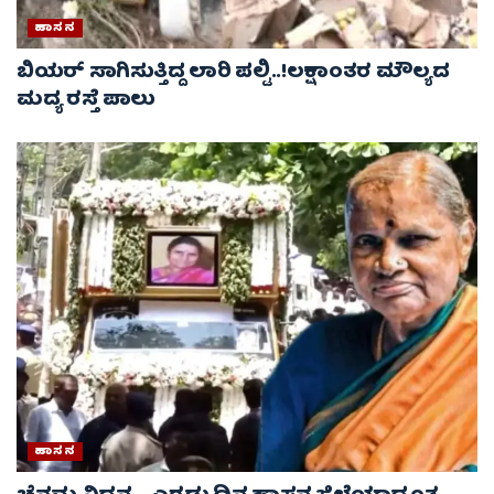
ಹಾಸನ
ಬಿಯರ್ ಸಾಗಿಸುತ್ತಿದ್ದ ಲಾರಿ ಪಲ್ಟಿ..!ಲಕ್ಷಾಂತರ ಮೌಲ್ಯದ
ಮದ್ಯ ರಸ್ತೆ ಪಾಲು
ಹಾಸನ