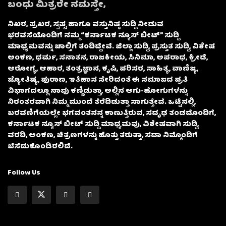
ಬಂಧು ಮಿತ್ರರೇ ನಮಸ್ತೇ,
ನಿಖರ, ಪ್ರಖರ, ಸ್ಪಷ್ಟ ಹಾಗೂ ವಸ್ತುನಿಷ್ಠ ಸುದ್ದಿ ನೀಡುವ
ಭರವಸೆಯೊಂದಿಗೆ ನಮ್ಮ “ಕರ್ನಾಟಕ ನ್ಯೂಸ್ ಬೀಟ್” ಸುದ್ದಿ
ಮಾಧ್ಯಮವನ್ನು ಚಾಲ್ತಿಗೆ ತಂದಿದ್ದೇವೆ. ಜಿಲ್ಲಾ ಸುದ್ದಿ, ಪ್ರಸ್ತುತ ಸುದ್ದಿ, ವಿಶೇಷ
ಅಂಕಣ, ಧರ್ಮ, ಸನಾತನ, ರಾಜಕೀಯ, ಸಿನಿಮಾ, ಅಪರಾಧ, ಕ್ರೀಡೆ,
ಆರೋಗ್ಯ, ಆಹಾರ, ತಂತ್ರಜ್ಞಾನ, ಕೃಷಿ, ಪರಿಸರ, ಸಾಹಿತ್ಯ, ವಾಣಿಜ್ಯ,
ಜ್ಯೋತಿಷ್ಯ, ಪುರಾಣ, ಇತಿಹಾಸ ಸೇರಿದಂತೆ ಈ ಸಮಾಜದ ಪ್ರತಿ
ವಿಭಾಗದಲ್ಲೂ ನಾವು ಕಣ್ಣಿಡುತ್ತಾ, ಅಲ್ಲಿನ ಆಗು-ಹೋಗುಗಳನ್ನು
ನಿರಂತರವಾಗಿ ನಿಮ್ಮ ಮುಂದೆ ತೆರೆದಿಡುತ್ತಾ ಸಾಗುತ್ತೇವೆ. ಒಟ್ಟಿನಲ್ಲಿ,
ಬರವಣಿಗೆಯಲ್ಲೇ ಭಗವಂತನನ್ನ ಕಾಣುತ್ತಿರುವ, ಸದೃಢ ತಂಡದೊಂದಿಗೆ,
ಕರ್ನಾಟಕ ನ್ಯೂಸ್ ಬೀಟ್ ಸುದ್ದಿ ಮಾಧ್ಯಮವು, ವಿಶೇಷವಾಗಿ ಸುದ್ದಿ,
ವರದಿ, ಅಂಕಣ, ಚಿತ್ರಣಗಳನ್ನು ಹೊತ್ತು ತರುತ್ತಾ, ಸದಾ ನಿಮ್ಮೊಂದಿಗೆ
ಬೆಸೆದುಕೊಂಡಿರಲಿದೆ.
Follow Us