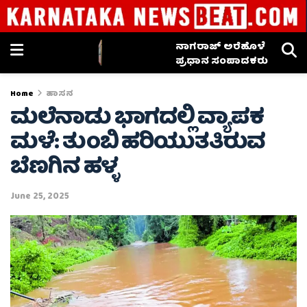
ನಾಗರಾಜ್ ಅರೆಹೊಳೆ
ಪ್ರಧಾನ ಸಂಪಾದಕರು
Home
ಹಾಸನ
ಮಲೆನಾಡು ಭಾಗದಲ್ಲಿ ವ್ಯಾಪಕ
ಮಳೆ: ತುಂಬಿ ಹರಿಯುತತಿರುವ
ಬೆಣಗಿನ ಹಳ್ಳ
June 25, 2025