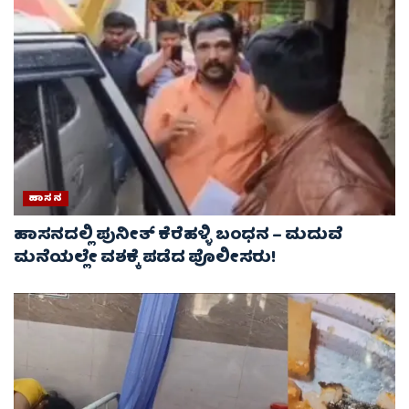
ಹಾಸನ
ಹಾಸನದಲ್ಲಿ ಪುನೀತ್ ಕೆರೆಹಳ್ಳಿ ಬಂಧನ – ಮದುವೆ
ಮನೆಯಲ್ಲೇ ವಶಕ್ಕೆ ಪಡೆದ ಪೊಲೀಸರು!