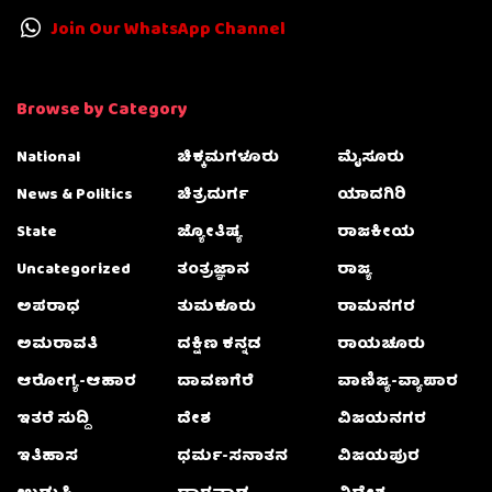
Join Our WhatsApp Channel
Browse by Category
National
ಚಿಕ್ಕಮಗಳೂರು
ಮೈಸೂರು
News & Politics
ಚಿತ್ರದುರ್ಗ
ಯಾದಗಿರಿ
State
ಜ್ಯೋತಿಷ್ಯ
ರಾಜಕೀಯ
Uncategorized
ತಂತ್ರಜ್ಞಾನ
ರಾಜ್ಯ
ಅಪರಾಧ
ತುಮಕೂರು
ರಾಮನಗರ
ಅಮರಾವತಿ
ದಕ್ಷಿಣ ಕನ್ನಡ
ರಾಯಚೂರು
ಆರೋಗ್ಯ-ಆಹಾರ
ದಾವಣಗೆರೆ
ವಾಣಿಜ್ಯ-ವ್ಯಾಪಾರ
ಇತರೆ ಸುದ್ದಿ
ದೇಶ
ವಿಜಯನಗರ
ಇತಿಹಾಸ
ಧರ್ಮ-ಸನಾತನ
ವಿಜಯಪುರ