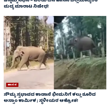
ಚೆನ್ನಮ್ಮ ನಿಧನ – ಎರಡು ದಿನ ಹಾಸನ ಜಿಲ್ಲೆಯಾದ್ಯಂತ
ಮದ್ಯ ಮಾರಾಟ ನಿಷೇಧ!
ಹಾಸನ
ಸೌಮ್ಯ ಸ್ವಭಾವದ ಕಾಡಾನೆ ಭೀಮನಿಗೆ ಕಲ್ಲು ತೂರಿದ
ಅಸ್ಸಾಂ ಕಾರ್ಮಿಕ ; ಸ್ಥಳೀಯರ ಆಕ್ರೋಶ!