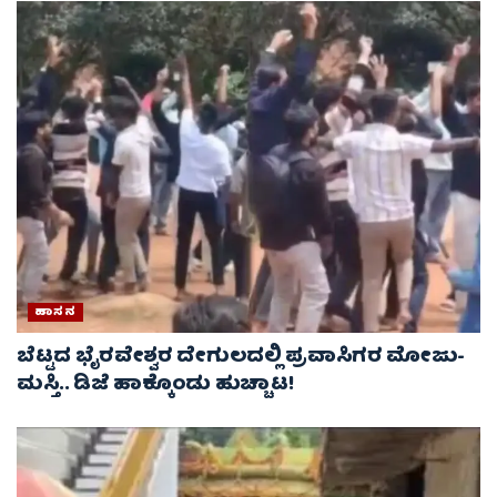
ಹಾಸನ
ಬೆಟ್ಟದ ಭೈರವೇಶ್ವರ ದೇಗುಲದಲ್ಲಿ ಪ್ರವಾಸಿಗರ ಮೋಜು-
ಮಸ್ತಿ.. ಡಿಜೆ ಹಾಕ್ಕೊಂಡು ಹುಚ್ಚಾಟ!