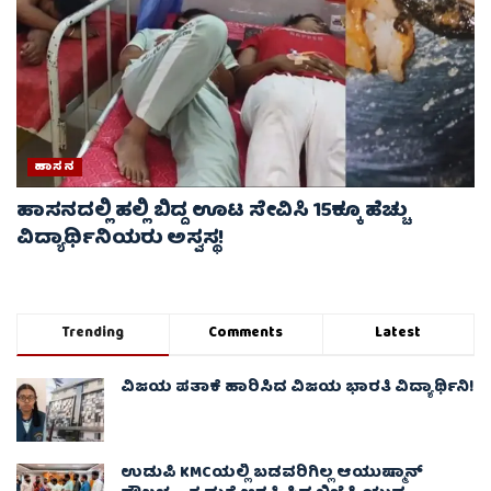
ಹಾಸನ
ಹಾಸನದಲ್ಲಿ ಹಲ್ಲಿ ಬಿದ್ದ ಊಟ ಸೇವಿಸಿ 15ಕ್ಕೂ ಹೆಚ್ಚು
ವಿದ್ಯಾರ್ಥಿನಿಯರು ಅಸ್ವಸ್ಥ!
Trending
Comments
Latest
ವಿಜಯ ಪತಾಕೆ ಹಾರಿಸಿದ ವಿಜಯ ಭಾರತಿ ವಿದ್ಯಾರ್ಥಿನಿ!
ಉಡುಪಿ KMCಯಲ್ಲಿ ಬಡವರಿಗಿಲ್ಲ ಆಯುಷ್ಮಾನ್