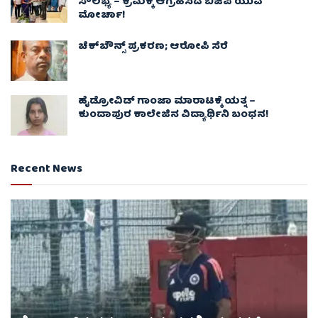
ಸೌಲಭ್ಯ – ಕ್ರಮಕ್ಕೆ ಆಗ್ರಹಿಸಿದ ಬಿಜೆಪಿ ಯುವ
ಮೋರ್ಚಾ!
ಚೆಕ್​ಬೌನ್ಸ್​ ಪ್ರಕರಣ; ಆರೋಪಿ ಸೆರೆ
ಹೈಡ್ರೋವಿಡ್ ಗಾಂಜಾ ಮಾರಾಟಕ್ಕೆ ಯತ್ನ –
ಕುಂದಾಪುರ ಕಾಲೇಜಿನ ವಿದ್ಯಾರ್ಥಿನಿ ಬಂಧನ!
Recent News