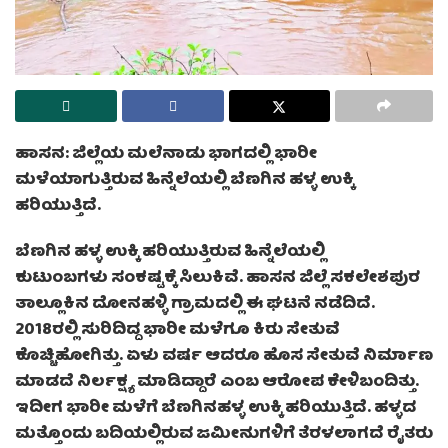
ಹಾಸನ: ಜಿಲ್ಲೆಯ ಮಲೆನಾಡು ಭಾಗದಲ್ಲಿ ಭಾರೀ
ಮಳೆಯಾಗುತ್ತಿರುವ ಹಿನ್ನೆಲೆಯಲ್ಲಿ ಬೆಣಗಿನ ಹಳ್ಳ ಉಕ್ಕಿ
ಹರಿಯುತ್ತಿದೆ.
ಬೆಣಗಿನ ಹಳ್ಳ ಉಕ್ಕಿ ಹರಿಯುತ್ತಿರುವ ಹಿನ್ನೆಲೆಯಲ್ಲಿ
ಕುಟುಂಬಗಳು ಸಂಕಷ್ಟಕ್ಕೆ ಸಿಲುಕಿವೆ. ಹಾಸನ ಜಿಲ್ಲೆ ಸಕಲೇಶಪುರ
ತಾಲ್ಲೂಕಿನ ದೋನಹಳ್ಳಿ ಗ್ರಾಮದಲ್ಲಿ ಈ ಘಟನೆ ನಡೆದಿದೆ.
2018ರಲ್ಲಿ ಸುರಿದಿದ್ದ ಭಾರೀ ಮಳೆಗೂ ಕಿರು ಸೇತುವೆ
ಕೊಚ್ಚಿಹೋಗಿತ್ತು. ಏಳು ವರ್ಷ ಆದರೂ ಹೊಸ ಸೇತುವೆ ನಿರ್ಮಾಣ
ಮಾಡದೆ ನಿರ್ಲಕ್ಷ್ಯ ಮಾಡಿದ್ದಾರೆ ಎಂಬ ಆರೋಪ ಕೇಳಿಬಂದಿತ್ತು.
ಇದೀಗ ಭಾರೀ ಮಳೆಗೆ ಬೆಣಗಿನಹಳ್ಳ ಉಕ್ಕಿ ಹರಿಯುತ್ತಿದೆ. ಹಳ್ಳದ
ಮತ್ತೊಂದು ಬದಿಯಲ್ಲಿರುವ ಜಮೀನುಗಳಿಗೆ ತೆರಳಲಾಗದೆ ರೈತರು