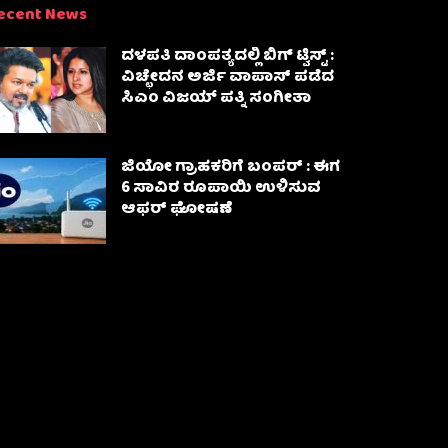
ecent News
ದಳಪತಿ ದಾಂಪತ್ಯದಲ್ಲಿ ಬಿಗ್ ಟ್ವಿಸ್ಟ್ :
ವಿಚ್ಛೇದನ ಅರ್ಜಿ ವಾಪಾಸ್‌ ಪಡೆದ
ಸಿಎಂ ವಿಜಯ್ ಪತ್ನಿ ಸಂಗೀತಾ‌
ಜಿಯೋ ಗ್ರಾಹಕರಿಗೆ ಬಂಪರ್ : ಈಗ
6 ಸಾವಿರ ರೂಪಾಯಿ ಉಳಿಸುವ
ಆಫರ್ ಘೋಷಣೆ