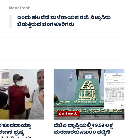
Next Post
ಇಂದು ಹಲವೆಡೆ ಮಳೆರಾಯನ ರಜೆ: ನಿಟ್ಟುಸಿರು
ಬಿಡುತ್ತಿರುವ ಬೆಂಗಳೂರಿಗರು
ಬೆಂಗಳೂರು
ರದ ಕೂಪವಾಯ್ತಾ
ಜಿಬಿಎ ವ್ಯಾಪ್ತಿಯಲ್ಲಿ 49.53 ಲಕ್ಷ
ಬಾಕ ಭ್ರಷ್ಟ
ಮತದಾರರು ASDDO ಪಟ್ಟಿಗೆ!