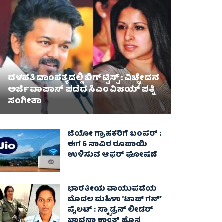
ದಳಪತಿ ದಾಂಪತ್ಯದಲ್ಲಿ ಬಿಗ್ ಟ್ವಿಸ್ಟ್ : ವಿಚ್ಛೇದನ
ಅರ್ಜಿ ವಾಪಾಸ್‌ ಪಡೆದ ಸಿಎಂ ವಿಜಯ್ ಪತ್ನಿ
ಸಂಗೀತಾ‌
ಜಿಯೋ ಗ್ರಾಹಕರಿಗೆ ಬಂಪರ್ :
ಈಗ 6 ಸಾವಿರ ರೂಪಾಯಿ
ಉಳಿಸುವ ಆಫರ್ ಘೋಷಣೆ
ಭಾರತೀಯ ವಾಯುಪಡೆಯ
ಮೊದಲ ಮಹಿಳಾ ‘ಟಾಪ್ ಗನ್’
ಪೈಲಟ್ : ಸ್ಕ್ವಾಡ್ರನ್ ಲೀಡರ್
ಭಾವನಾ ಕಾಂತ್ ಹೊಸ