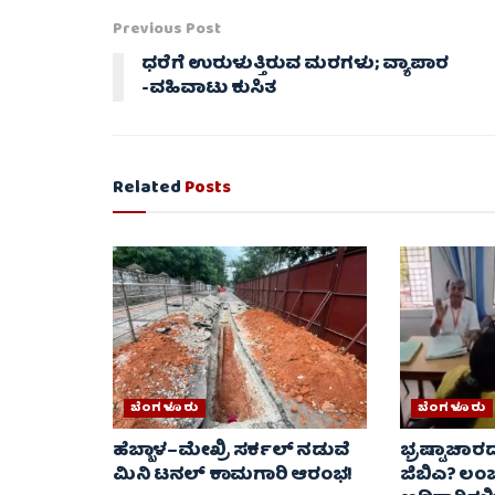
Previous Post
ಧರೆಗೆ ಉರುಳುತ್ತಿರುವ ಮರಗಳು; ವ್ಯಾಪಾರ
-ವಹಿವಾಟು ಕುಸಿತ
Related
Posts
ಬೆಂಗಳೂರು
ಬೆಂಗಳೂರು
ಹೆಬ್ಬಾಳ–ಮೇಖ್ರಿ ಸರ್ಕಲ್ ನಡುವೆ
ಭ್ರಷ್ಟಾಚಾ
ಮಿನಿ ಟನಲ್ ಕಾಮಗಾರಿ ಆರಂಭ!
ಜಿಬಿಎ? ಲಂಚ