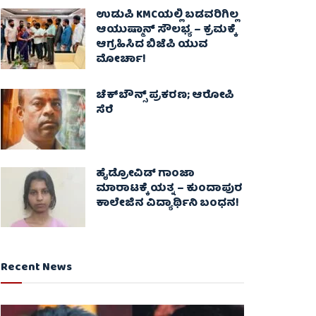
ಉಡುಪಿ KMCಯಲ್ಲಿ ಬಡವರಿಗಿಲ್ಲ
ಆಯುಷ್ಮಾನ್ ಸೌಲಭ್ಯ – ಕ್ರಮಕ್ಕೆ
ಆಗ್ರಹಿಸಿದ ಬಿಜೆಪಿ ಯುವ
ಮೋರ್ಚಾ!
ಚೆಕ್​ಬೌನ್ಸ್​ ಪ್ರಕರಣ; ಆರೋಪಿ
ಸೆರೆ
ಹೈಡ್ರೋವಿಡ್ ಗಾಂಜಾ
ಮಾರಾಟಕ್ಕೆ ಯತ್ನ – ಕುಂದಾಪುರ
ಕಾಲೇಜಿನ ವಿದ್ಯಾರ್ಥಿನಿ ಬಂಧನ!
Recent News