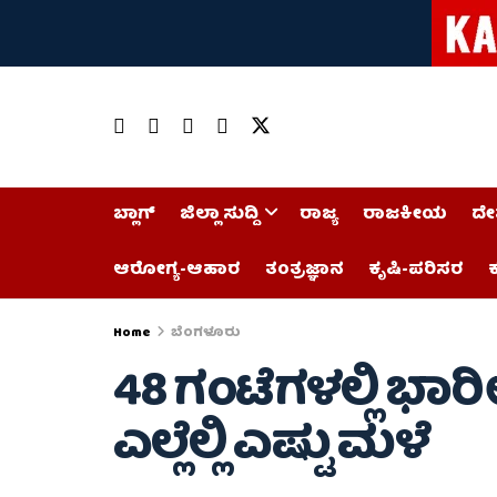
ಬ್ಲಾಗ್
ಜಿಲ್ಲಾ ಸುದ್ದಿ
ರಾಜ್ಯ
ರಾಜಕೀಯ
ದೇ
ಆರೋಗ್ಯ-ಆಹಾರ
ತಂತ್ರಜ್ಞಾನ
ಕೃಷಿ-ಪರಿಸರ
ಕ
Home
ಬೆಂಗಳೂರು
48 ಗಂಟೆಗಳಲ್ಲಿ ಭಾ
ಎಲ್ಲೆಲ್ಲಿ ಎಷ್ಟು ಮಳೆ