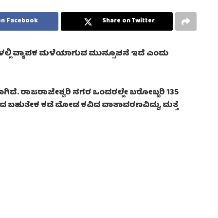
on Facebook
Share on Twitter
ಗಳಲ್ಲಿ ವ್ಯಾಪಕ ಮಳೆಯಾಗುವ ಮುನ್ಸೂಚನೆ ಇದೆ ಎಂದು
ೆ. ರಾಜರಾಜೇಶ್ವರಿ ನಗರ ಒಂದರಲ್ಲೇ ಬರೋಬ್ಬರಿ 135
 ಬಹುತೇಕ ಕಡೆ ಮೋಡ ಕವಿದ ವಾತಾವರಣವಿದ್ದು, ಮತ್ತೆ