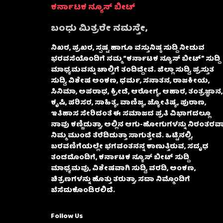
ಕರ್ನಾಟಕ ನ್ಯೂಸ್ ಬೀಟ್
ಬಂಧು ಮಿತ್ರರೇ ನಮಸ್ತೇ,
ನಿಖರ, ಪ್ರಖರ, ಸ್ಪಷ್ಟ ಹಾಗೂ ವಸ್ತುನಿಷ್ಠ ಸುದ್ದಿ ನೀಡುವ
ಭರವಸೆಯೊಂದಿಗೆ ನಮ್ಮ “ಕರ್ನಾಟಕ ನ್ಯೂಸ್ ಬೀಟ್” ಸುದ್ದಿ
ಮಾಧ್ಯಮವನ್ನು ಚಾಲ್ತಿಗೆ ತಂದಿದ್ದೇವೆ. ಜಿಲ್ಲಾ ಸುದ್ದಿ, ಪ್ರಸ್ತುತ
ಸುದ್ದಿ, ವಿಶೇಷ ಅಂಕಣ, ಧರ್ಮ, ಸನಾತನ, ರಾಜಕೀಯ,
ಸಿನಿಮಾ, ಅಪರಾಧ, ಕ್ರೀಡೆ, ಆರೋಗ್ಯ, ಆಹಾರ, ತಂತ್ರಜ್ಞಾನ,
ಕೃಷಿ, ಪರಿಸರ, ಸಾಹಿತ್ಯ, ವಾಣಿಜ್ಯ, ಜ್ಯೋತಿಷ್ಯ, ಪುರಾಣ,
ಇತಿಹಾಸ ಸೇರಿದಂತೆ ಈ ಸಮಾಜದ ಪ್ರತಿ ವಿಭಾಗದಲ್ಲೂ
ನಾವು ಕಣ್ಣಿಡುತ್ತಾ, ಅಲ್ಲಿನ ಆಗು-ಹೋಗುಗಳನ್ನು ನಿರಂತರವಾ
ನಿಮ್ಮ ಮುಂದೆ ತೆರೆದಿಡುತ್ತಾ ಸಾಗುತ್ತೇವೆ. ಒಟ್ಟಿನಲ್ಲಿ,
ಬರವಣಿಗೆಯಲ್ಲೇ ಭಗವಂತನನ್ನ ಕಾಣುತ್ತಿರುವ, ಸದೃಢ
ತಂಡದೊಂದಿಗೆ, ಕರ್ನಾಟಕ ನ್ಯೂಸ್ ಬೀಟ್ ಸುದ್ದಿ
ಮಾಧ್ಯಮವು, ವಿಶೇಷವಾಗಿ ಸುದ್ದಿ, ವರದಿ, ಅಂಕಣ,
ಚಿತ್ರಣಗಳನ್ನು ಹೊತ್ತು ತರುತ್ತಾ, ಸದಾ ನಿಮ್ಮೊಂದಿಗೆ
ಬೆಸೆದುಕೊಂಡಿರಲಿದೆ.
Follow Us