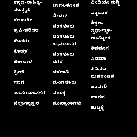
ಕನ್ನಡ-ಸಾಹಿತ್ಯ-
ವೀಡಿಯೊ ಸುದ್ದಿ
ಬಾಗಲಕೋಟೆ
ಸಂಸ್ಕೃತಿ
ವ್ಯಾಪಾರ
ಬೀದರ್
ಕಲಬುರ್ಗಿ
ಶಿಕ್ಷಣ-
ಬೆಂಗಳೂರು
ಕೃಷಿ-ಪರಿಸರ
ಸ್ಪರ್ಧಾತ್ಮಕ-
ಬೆಂಗಳೂರು
ಉದ್ಯೋಗ
ಕೊಡಗು
ಗ್ರಾಮಾಂತರ
ಶಿವಮೊಗ್ಗ
ಕೊಪ್ಪಳ
ಬೆಂಗಳೂರು
ಸಿನಿಮಾ
ಕೋಲಾರ
ನಗರ
ಸಿನಿಮಾ-
ಕ್ರೀಡೆ
ಬೆಳಗಾವಿ
ಮನರಂಜನೆ
ಗದಗ
ಮಂಗಳೂರು
ಹಾವೇರಿ
ಚಾಮರಾಜನಗರ
ಮಂಡ್ಯ
ಹಾಸನ
ಚಿಕ್ಕಬಳ್ಳಾಫುರ
ಮುಖ್ಯಾಂಶಗಳು
ಹುಬ್ಬಳ್ಳಿ