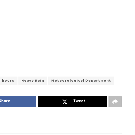
8 hours
Heavy Rain
Meteorological Department
Share
Tweet