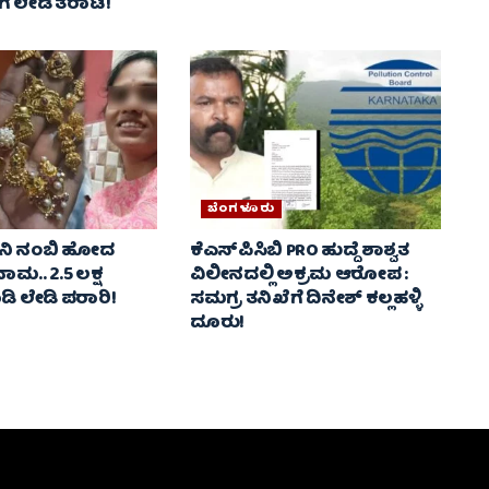
ೆ ಲೇಡಿ ತರಾಟೆ!
ಬೆಂಗಳೂರು
ೋನಿ ನಂಬಿ ಹೋದ
ಕೆಎಸ್‌ಪಿಸಿಬಿ PRO ಹುದ್ದೆ ಶಾಶ್ವತ
ಗನಾಮ.. 2.5 ಲಕ್ಷ
ವಿಲೀನದಲ್ಲಿ ಅಕ್ರಮ ಆರೋಪ :
ಿ ಲೇಡಿ ಪರಾರಿ!
ಸಮಗ್ರ ತನಿಖೆಗೆ ದಿನೇಶ್ ಕಲ್ಲಹಳ್ಳಿ
ದೂರು!