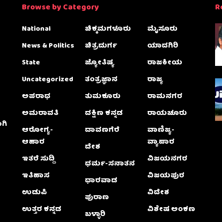
Browse by Category
R
National
ಚಿಕ್ಕಮಗಳೂರು
ಮೈಸೂರು
News & Politics
ಚಿತ್ರದುರ್ಗ
ಯಾದಗಿರಿ
State
ಜ್ಯೋತಿಷ್ಯ
ರಾಜಕೀಯ
Uncategorized
ತಂತ್ರಜ್ಞಾನ
ರಾಜ್ಯ
ಅಪರಾಧ
ತುಮಕೂರು
ರಾಮನಗರ
ಅಮರಾವತಿ
ದಕ್ಷಿಣ ಕನ್ನಡ
ರಾಯಚೂರು
ಗಿ
ಆರೋಗ್ಯ-
ದಾವಣಗೆರೆ
ವಾಣಿಜ್ಯ-
ಆಹಾರ
ವ್ಯಾಪಾರ
ದೇಶ
ಇತರೆ ಸುದ್ದಿ
ವಿಜಯನಗರ
ಧರ್ಮ-ಸನಾತನ
ಇತಿಹಾಸ
ವಿಜಯಪುರ
ಧಾರವಾಡ
ಉಡುಪಿ
ವಿದೇಶ
ಪುರಾಣ
ಉತ್ತರ ಕನ್ನಡ
ವಿಶೇಷ ಅಂಕಣ
ಬಳ್ಳಾರಿ