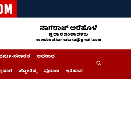
ನಾಗರಾಜ್ ಅರೆಹೊಳೆ
ಪ್ರಧಾನ ಸಂಪಾದಕರು
newsbeatkarnataka@gmail.com
ಧರ್ಮ-ಸನಾತನ
ಅಪರಾಧ
್ಯಾಪಾರ
ಜ್ಯೋತಿಷ್ಯ
ಪುರಾಣ
ಇತಿಹಾಸ