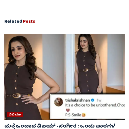
Related
Posts
ಸಿನಿಮಾ
ಮತ್ತೆ ಒಂದಾದ ವಿಜಯ್ -ಸಂಗೀತ : ಒಂದು ವಾರಗಳ