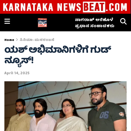
ನಾಗರಾಜ್ ಅರೆಹೊಳೆ
ಪ್ರಧಾನ ಸಂಪಾದಕರು
Home
ಸಿನಿಮಾ-ಮನರಂಜನೆ
ಯಶ್ ಅಭಿಮಾನಿಗಳಿಗೆ ಗುಡ್
ನ್ಯೂಸ್!
April 14, 2025