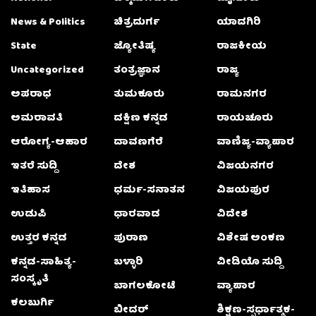
News & Politics
ಚಿತ್ರದುರ್ಗ
ಯಾದಗಿರಿ
State
ಜ್ಯೋತಿಷ್ಯ
ರಾಜಕೀಯ
Uncategorized
ತಂತ್ರಜ್ಞಾನ
ರಾಜ್ಯ
ಅಪರಾಧ
ತುಮಕೂರು
ರಾಮನಗರ
ಅಮರಾವತಿ
ದಕ್ಷಿಣ ಕನ್ನಡ
ರಾಯಚೂರು
ಆರೋಗ್ಯ-ಆಹಾರ
ದಾವಣಗೆರೆ
ವಾಣಿಜ್ಯ-ವ್ಯಾಪಾರ
ಇತರೆ ಸುದ್ದಿ
ದೇಶ
ವಿಜಯನಗರ
ಇತಿಹಾಸ
ಧರ್ಮ-ಸನಾತನ
ವಿಜಯಪುರ
ಉಡುಪಿ
ಧಾರವಾಡ
ವಿದೇಶ
ಉತ್ತರ ಕನ್ನಡ
ಪುರಾಣ
ವಿಶೇಷ ಅಂಕಣ
ಕನ್ನಡ-ಸಾಹಿತ್ಯ-
ಬಳ್ಳಾರಿ
ವೀಡಿಯೊ ಸುದ್ದಿ
ಸಂಸ್ಕೃತಿ
ಬಾಗಲಕೋಟೆ
ವ್ಯಾಪಾರ
ಕಲಬುರ್ಗಿ
ಬೀದರ್
ಶಿಕ್ಷಣ-ಸ್ಪರ್ಧಾತ್ಮಕ-