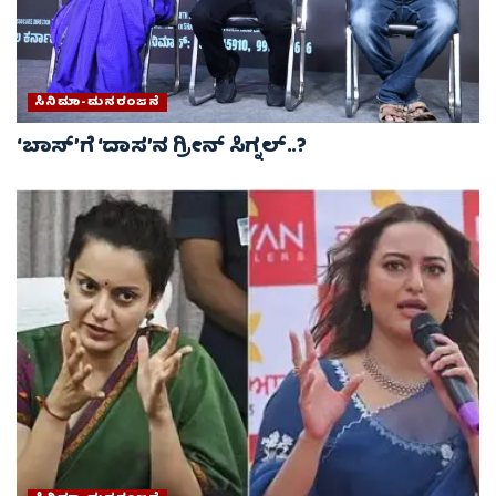
ಸಿನಿಮಾ-ಮನರಂಜನೆ
‘ಬಾಸ್’ಗೆ ‘ದಾಸ’ನ ಗ್ರೀನ್ ಸಿಗ್ನಲ್..?