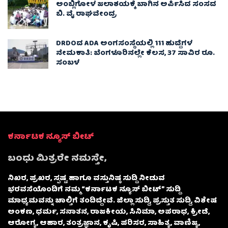
ಅಂಬ್ಲಿಗೋಳ ಜಲಾಶಯಕ್ಕೆ ಬಾಗಿನ ಅರ್ಪಿಸಿದ ಸಂಸದ
ಬಿ. ವೈ ರಾಘವೇಂದ್ರ
DRDOದ ADA ಅಂಗಸಂಸ್ಥೆಯಲ್ಲಿ 111 ಹುದ್ದೆಗಳ
ನೇಮಕಾತಿ: ಬೆಂಗಳೂರಿನಲ್ಲೇ ಕೆಲಸ, 37 ಸಾವಿರ ರೂ.
ಸಂಬಳ
ಕರ್ನಾಟಕ ನ್ಯೂಸ್ ಬೀಟ್
ಬಂಧು ಮಿತ್ರರೇ ನಮಸ್ತೇ,
ನಿಖರ, ಪ್ರಖರ, ಸ್ಪಷ್ಟ ಹಾಗೂ ವಸ್ತುನಿಷ್ಠ ಸುದ್ದಿ ನೀಡುವ
ಭರವಸೆಯೊಂದಿಗೆ ನಮ್ಮ “ಕರ್ನಾಟಕ ನ್ಯೂಸ್ ಬೀಟ್” ಸುದ್ದಿ
ಮಾಧ್ಯಮವನ್ನು ಚಾಲ್ತಿಗೆ ತಂದಿದ್ದೇವೆ. ಜಿಲ್ಲಾ ಸುದ್ದಿ, ಪ್ರಸ್ತುತ ಸುದ್ದಿ, ವಿಶೇಷ
ಅಂಕಣ, ಧರ್ಮ, ಸನಾತನ, ರಾಜಕೀಯ, ಸಿನಿಮಾ, ಅಪರಾಧ, ಕ್ರೀಡೆ,
ಆರೋಗ್ಯ, ಆಹಾರ, ತಂತ್ರಜ್ಞಾನ, ಕೃಷಿ, ಪರಿಸರ, ಸಾಹಿತ್ಯ, ವಾಣಿಜ್ಯ,