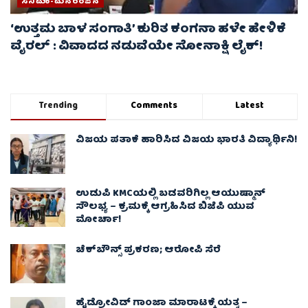
ಸಿನಿಮಾ-ಮನರಂಜನೆ
‘ಉತ್ತಮ ಬಾಳ ಸಂಗಾತಿ’ ಕುರಿತ ಕಂಗನಾ ಹಳೇ ಹೇಳಿಕೆ
ವೈರಲ್ : ವಿವಾದದ ನಡುವೆಯೇ ಸೋನಾಕ್ಷಿ ಲೈಕ್!
Trending
Comments
Latest
ವಿಜಯ ಪತಾಕೆ ಹಾರಿಸಿದ ವಿಜಯ ಭಾರತಿ ವಿದ್ಯಾರ್ಥಿನಿ!
ಉಡುಪಿ KMCಯಲ್ಲಿ ಬಡವರಿಗಿಲ್ಲ ಆಯುಷ್ಮಾನ್
ಸೌಲಭ್ಯ – ಕ್ರಮಕ್ಕೆ ಆಗ್ರಹಿಸಿದ ಬಿಜೆಪಿ ಯುವ
ಮೋರ್ಚಾ!
ಚೆಕ್​ಬೌನ್ಸ್​ ಪ್ರಕರಣ; ಆರೋಪಿ ಸೆರೆ
ಹೈಡ್ರೋವಿಡ್ ಗಾಂಜಾ ಮಾರಾಟಕ್ಕೆ ಯತ್ನ –