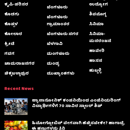
ಕೃಷಿ-ಪರಿಸರ
ಉದ್ಯೋಗ
ಬೆಂಗಳೂರು
ಕೊಡಗು
ಶಿವಮೊಗ್ಗ
ಬೆಂಗಳೂರು
ಕೊಪ್ಪಳ
ಗ್ರಾಮಾಂತರ
ಸಿನಿಮಾ
ಕೋಲಾರ
ಬೆಂಗಳೂರು ನಗರ
ಸಿನಿಮಾ-
ಮನರಂಜನೆ
ಕ್ರೀಡೆ
ಬೆಳಗಾವಿ
ಹಾವೇರಿ
ಗದಗ
ಮಂಗಳೂರು
ಹಾಸನ
ಚಾಮರಾಜನಗರ
ಮಂಡ್ಯ
ಹುಬ್ಬಳ್ಳಿ
ಚಿಕ್ಕಬಳ್ಳಾಫುರ
ಮುಖ್ಯಾಂಶಗಳು
Recent News
ಪ್ಯಾನಾಸೋನಿಕ್ ಕಂಪನಿಯಿಂದ ಎಂಜಿನಿಯರಿಂಗ್
ವಿದ್ಯಾರ್ಥಿಗಳಿಗೆ 70 ಸಾವಿರ ಸ್ಕಾಲರ್ ಶಿಪ್
ಹಿಮೋಗ್ಲೋಬಿನ್ ವೇಗವಾಗಿ ಹೆಚ್ಚಿಸಬೇಕೇ? ಹಾಗಾದ್ರೆ
ಈ ಹಣ್ಣುಗಳನ್ನು ತಿನ್ನಿ