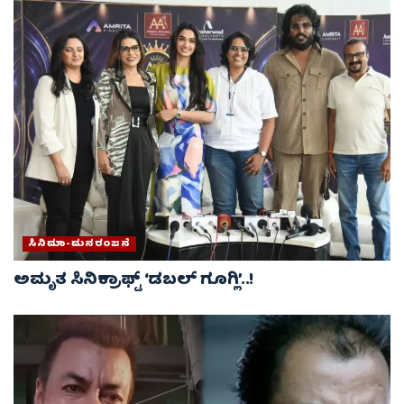
ಸಿನಿಮಾ-ಮನರಂಜನೆ
ಅಮೃತ ಸಿನಿಕ್ರಾಫ್ಟ್ ‘ಡಬಲ್ ಗೂಗ್ಲಿ’..!