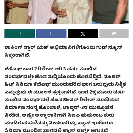
ರಾಕಿಂಗ್ ಸ್ಟಾರ್ ಯಶ್ ಅಭಿಮಾನಿಗಳಿಗೊಂದು ಗುಡ್ ನ್ಯೂಸ್
ಸಿಕ್ಕಂತಾಗಿದೆ.
ಕೆಜಿಎಫ್ ಭಾಗ 2 ರಿಲೀಸ್ ಆಗಿ 3 ವರ್ಷ ತುಂಬಿದ
ಸಂದರ್ಭದಲ್ಲೇ ಹೊಸ ಸುದ್ದಿಯೊಂದು ಹೊರಬಿದ್ದಿದೆ. ಸೂಪರ್
ಹಿಟ್ ಸಿನಿಮಾ ಕೆಜಿಎಫ್ ಮುಂದುವರಿದ ಭಾಗ ಬರುವುದು ನಿಶ್ಚಿತ
ಎನ್ನುವುದು ಈ ಮೂಲಕ ಸ್ಪಷ್ಟವಾಗಿದೆ. ಭಾಗ 2ಕ್ಕೆ ಮೂರು ವರ್ಷ
ತುಂಬಿದ ಸಂದರ್ಭದಲ್ಲಿ ಹೊಸ ಟೀಸರ್ ರಿಲೀಸ್ ಮಾಡಿರುವ
ನಿರ್ಮಾಣ ಸಂಸ್ಥೆ ಹೊಂಬಾಳೆ, ಚಾಪ್ಟರ್-3ರ ಮುನ್ಸೂಚನೆ
ನೀಡಿದೆ. ಅಷ್ಟೇ ಅಲ್ಲಾ ರಾಕಿಗಾಗಿ ಸಿಐಎ ಹುಡುಕಾಟ ಶುರು
ಮಾಡಿರುವ ಸುಳಿವನ್ನು ನೀಡಲಾಗಿದ್ದು, ಪ್ಯಾನ್ ಇಂಡಿಯಾ
ಸಿನಿಮಾ ಮುಂದಿನ ಭಾಗದಲ್ಲಿ ಪ್ಯಾನ್ ವರ್ಲ್ಡ್ ಆಗುತ್ತಿದೆ