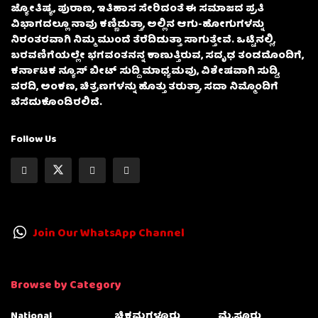
ಜ್ಯೋತಿಷ್ಯ, ಪುರಾಣ, ಇತಿಹಾಸ ಸೇರಿದಂತೆ ಈ ಸಮಾಜದ ಪ್ರತಿ
ವಿಭಾಗದಲ್ಲೂ ನಾವು ಕಣ್ಣಿಡುತ್ತಾ, ಅಲ್ಲಿನ ಆಗು-ಹೋಗುಗಳನ್ನು
ನಿರಂತರವಾಗಿ ನಿಮ್ಮ ಮುಂದೆ ತೆರೆದಿಡುತ್ತಾ ಸಾಗುತ್ತೇವೆ. ಒಟ್ಟಿನಲ್ಲಿ,
ಬರವಣಿಗೆಯಲ್ಲೇ ಭಗವಂತನನ್ನ ಕಾಣುತ್ತಿರುವ, ಸದೃಢ ತಂಡದೊಂದಿಗೆ,
ಕರ್ನಾಟಕ ನ್ಯೂಸ್ ಬೀಟ್ ಸುದ್ದಿ ಮಾಧ್ಯಮವು, ವಿಶೇಷವಾಗಿ ಸುದ್ದಿ,
ವರದಿ, ಅಂಕಣ, ಚಿತ್ರಣಗಳನ್ನು ಹೊತ್ತು ತರುತ್ತಾ, ಸದಾ ನಿಮ್ಮೊಂದಿಗೆ
ಬೆಸೆದುಕೊಂಡಿರಲಿದೆ.
Follow Us
Join Our WhatsApp Channel
Browse by Category
National
ಚಿಕ್ಕಮಗಳೂರು
ಮೈಸೂರು