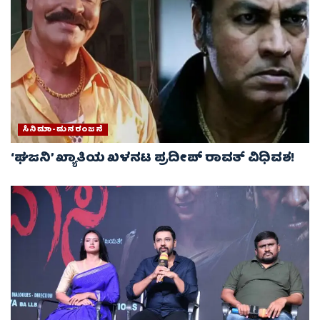
ಸಿನಿಮಾ-ಮನರಂಜನೆ
‘ಘಜನಿ’ ಖ್ಯಾತಿಯ ಖಳನಟ ಪ್ರದೀಪ್ ರಾವತ್ ವಿಧಿವಶ!