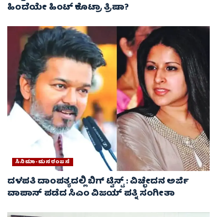
ಹಿಂದೆಯೇ ಹಿಂಟ್ ಕೊಟ್ರಾ ತ್ರಿಷಾ?
ಸಿನಿಮಾ-ಮನರಂಜನೆ
ದಳಪತಿ ದಾಂಪತ್ಯದಲ್ಲಿ ಬಿಗ್ ಟ್ವಿಸ್ಟ್ : ವಿಚ್ಛೇದನ ಅರ್ಜಿ
ವಾಪಾಸ್‌ ಪಡೆದ ಸಿಎಂ ವಿಜಯ್ ಪತ್ನಿ ಸಂಗೀತಾ‌