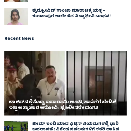
ಹೈಡ್ರೋವಿಡ್ ಗಾಂಜಾ ಮಾರಾಟಕ್ಕೆ ಯತ್ನ –
ಕುಂದಾಪುರ ಕಾಲೇಜಿನ ವಿದ್ಯಾರ್ಥಿನಿ ಬಂಧನ!
Recent News
ಲಾಕಪ್‌ನಲ್ಲಿ ಪಿಜ್ಜಾ, ಐಷಾರಾಮಿ ಊಟ, ಹಾಸಿಗೆಗೆ ಬೇಡಿಕೆ
ಇಟ್ಟ ಅತ್ಯಾಚಾರ ಆರೋಪಿ : ಪೊಲೀಸರೇ ದಂಗು!
ಟೀಮ್ ಇಂಡಿಯಾದ ಫಿಟ್ನೆಸ್ ನಿಯಮಗಳಲ್ಲಿ ಭಾರಿ
ಬದಲಾವಣೆ : ವಿಶೇಷ ಸವಲತ್ತುಗಳಿಗೆ ಕತ್ತರಿ ಹಾಕಿದ