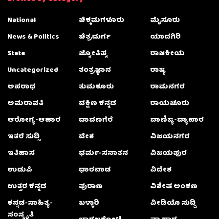
National
ಚಿಕ್ಕಮಗಳೂರು
ಮೈಸೂರು
News & Politics
ಚಿತ್ರದುರ್ಗ
ಯಾದಗಿರಿ
State
ಜ್ಯೋತಿಷ್ಯ
ರಾಜಕೀಯ
Uncategorized
ತಂತ್ರಜ್ಞಾನ
ರಾಜ್ಯ
ಅಪರಾಧ
ತುಮಕೂರು
ರಾಮನಗರ
ಅಮರಾವತಿ
ದಕ್ಷಿಣ ಕನ್ನಡ
ರಾಯಚೂರು
ಆರೋಗ್ಯ-ಆಹಾರ
ದಾವಣಗೆರೆ
ವಾಣಿಜ್ಯ-ವ್ಯಾಪಾರ
ಇತರೆ ಸುದ್ದಿ
ದೇಶ
ವಿಜಯನಗರ
ಇತಿಹಾಸ
ಧರ್ಮ-ಸನಾತನ
ವಿಜಯಪುರ
ಉಡುಪಿ
ಧಾರವಾಡ
ವಿದೇಶ
ಉತ್ತರ ಕನ್ನಡ
ಪುರಾಣ
ವಿಶೇಷ ಅಂಕಣ
ಕನ್ನಡ-ಸಾಹಿತ್ಯ-
ಬಳ್ಳಾರಿ
ವೀಡಿಯೊ ಸುದ್ದಿ
ಸಂಸ್ಕೃತಿ