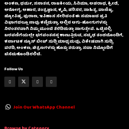
ಅಂಕಣ, ಧರ್ಮ, ಸನಾತನ, ರಾಜಕೀಯ, ಸಿನಿಮಾ, ಅಪರಾಧ, ಕ್ರೀಡೆ,
ಆರೋಗ್ಯ, ಆಹಾರ, ತಂತ್ರಜ್ಞಾನ, ಕೃಷಿ, ಪರಿಸರ, ಸಾಹಿತ್ಯ, ವಾಣಿಜ್ಯ,
ಜ್ಯೋತಿಷ್ಯ, ಪುರಾಣ, ಇತಿಹಾಸ ಸೇರಿದಂತೆ ಈ ಸಮಾಜದ ಪ್ರತಿ
ವಿಭಾಗದಲ್ಲೂ ನಾವು ಕಣ್ಣಿಡುತ್ತಾ, ಅಲ್ಲಿನ ಆಗು-ಹೋಗುಗಳನ್ನು
ನಿರಂತರವಾಗಿ ನಿಮ್ಮ ಮುಂದೆ ತೆರೆದಿಡುತ್ತಾ ಸಾಗುತ್ತೇವೆ. ಒಟ್ಟಿನಲ್ಲಿ,
ಬರವಣಿಗೆಯಲ್ಲೇ ಭಗವಂತನನ್ನ ಕಾಣುತ್ತಿರುವ, ಸದೃಢ ತಂಡದೊಂದಿಗೆ,
ಕರ್ನಾಟಕ ನ್ಯೂಸ್ ಬೀಟ್ ಸುದ್ದಿ ಮಾಧ್ಯಮವು, ವಿಶೇಷವಾಗಿ ಸುದ್ದಿ,
ವರದಿ, ಅಂಕಣ, ಚಿತ್ರಣಗಳನ್ನು ಹೊತ್ತು ತರುತ್ತಾ, ಸದಾ ನಿಮ್ಮೊಂದಿಗೆ
ಬೆಸೆದುಕೊಂಡಿರಲಿದೆ.
Follow Us
Join Our WhatsApp Channel
Browse by Category