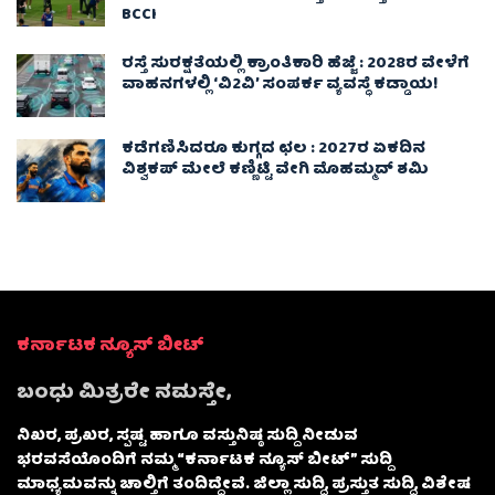
BCCI
ರಸ್ತೆ ಸುರಕ್ಷತೆಯಲ್ಲಿ ಕ್ರಾಂತಿಕಾರಿ ಹೆಜ್ಜೆ : 2028ರ ವೇಳೆಗೆ
ವಾಹನಗಳಲ್ಲಿ ‘ವಿ2ವಿ’ ಸಂಪರ್ಕ ವ್ಯವಸ್ಥೆ ಕಡ್ಡಾಯ!
ಕಡೆಗಣಿಸಿದರೂ ಕುಗ್ಗದ ಛಲ : 2027ರ ಏಕದಿನ
ವಿಶ್ವಕಪ್‌ ಮೇಲೆ ಕಣ್ಣಿಟ್ಟಿ ವೇಗಿ ಮೊಹಮ್ಮದ್ ಶಮಿ
ಕರ್ನಾಟಕ ನ್ಯೂಸ್ ಬೀಟ್
ಬಂಧು ಮಿತ್ರರೇ ನಮಸ್ತೇ,
ನಿಖರ, ಪ್ರಖರ, ಸ್ಪಷ್ಟ ಹಾಗೂ ವಸ್ತುನಿಷ್ಠ ಸುದ್ದಿ ನೀಡುವ
ಭರವಸೆಯೊಂದಿಗೆ ನಮ್ಮ “ಕರ್ನಾಟಕ ನ್ಯೂಸ್ ಬೀಟ್” ಸುದ್ದಿ
ಮಾಧ್ಯಮವನ್ನು ಚಾಲ್ತಿಗೆ ತಂದಿದ್ದೇವೆ. ಜಿಲ್ಲಾ ಸುದ್ದಿ, ಪ್ರಸ್ತುತ ಸುದ್ದಿ, ವಿಶೇಷ