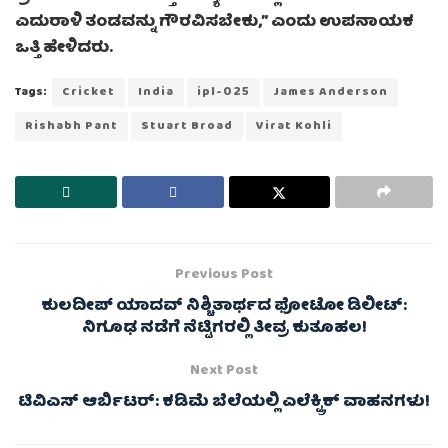
ಎದುರಾಳಿ ತಂಡವನ್ನು ಗೌರವಿಸಬೇಕು,” ಎಂದು ಉಪನಾಯಕ
ಒತ್ತಿ ಹೇಳಿದರು.
Tags:
Cricket
India
ipl-025
James Anderson
Rishabh Pant
Stuart Broad
Virat Kohli
Previous Post
ಕುಲದೀಪ್ ಯಾದವ್ ನಿಶ್ಚಿತಾರ್ಥದ ಫೋಟೋ ಡಿಲೀಟ್:
ನಿಗೂಢ ನಡೆಗೆ ನೆಟ್ಟಿಗರಲ್ಲಿ ತೀವ್ರ ಕುತೂಹಲ!
Next Post
ಟಿವಿಎಸ್ ಆರ್ಬಿಟರ್: ಕಡಿಮೆ ಬೆಲೆಯಲ್ಲಿ ಎಲೆಕ್ಟ್ರಿಕ್ ವಾಹನಗಳು!