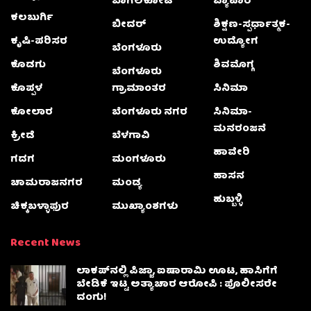
ಬಾಗಲಕೋಟೆ
ವ್ಯಾಪಾರ
ಕಲಬುರ್ಗಿ
ಬೀದರ್
ಶಿಕ್ಷಣ-ಸ್ಪರ್ಧಾತ್ಮಕ-
ಕೃಷಿ-ಪರಿಸರ
ಉದ್ಯೋಗ
ಬೆಂಗಳೂರು
ಕೊಡಗು
ಶಿವಮೊಗ್ಗ
ಬೆಂಗಳೂರು
ಕೊಪ್ಪಳ
ಗ್ರಾಮಾಂತರ
ಸಿನಿಮಾ
ಕೋಲಾರ
ಬೆಂಗಳೂರು ನಗರ
ಸಿನಿಮಾ-
ಮನರಂಜನೆ
ಕ್ರೀಡೆ
ಬೆಳಗಾವಿ
ಹಾವೇರಿ
ಗದಗ
ಮಂಗಳೂರು
ಹಾಸನ
ಚಾಮರಾಜನಗರ
ಮಂಡ್ಯ
ಹುಬ್ಬಳ್ಳಿ
ಚಿಕ್ಕಬಳ್ಳಾಫುರ
ಮುಖ್ಯಾಂಶಗಳು
Recent News
ಲಾಕಪ್‌ನಲ್ಲಿ ಪಿಜ್ಜಾ, ಐಷಾರಾಮಿ ಊಟ, ಹಾಸಿಗೆಗೆ
ಬೇಡಿಕೆ ಇಟ್ಟ ಅತ್ಯಾಚಾರ ಆರೋಪಿ : ಪೊಲೀಸರೇ
ದಂಗು!