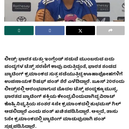
ಲೀಡ್ಸ್: ಭಾರತ ಮತ್ತು ಇಂಗ್ಲೆಂಡ್ ನಡುವೆ ಮುಂಬರುವ ಐದು
ಪಂದ್ಯಗಳ ಟೆಸ್ಟ್ ಸರಣಿಗೆ ಕಾವು ಏರುತ್ತಿದ್ದಂತೆ, ಭಾರತ ತಂಡದ
ಬ್ಯಾಟಿಂಗ್ ಕ್ರಮಾಂಕದ ಸುತ್ತ ನಡೆಯುತ್ತಿದ್ದ ಊಹಾಪೋಹಗಳಿಗೆ
ಉಪನಾಯಕ ರಿಷಭ್ ಪಂತ್ ತೆರೆ ಎಳೆದಿದ್ದಾರೆ. ಜೂನ್ 20ರಂದು
ಲೀಡ್ಸ್‌ನಲ್ಲಿ ಆರಂಭವಾಗುವ ಮೊದಲ ಟೆಸ್ಟ್ ಪಂದ್ಯಕ್ಕೂ ಮುನ್ನ,
ಭಾರತದ ಬ್ಯಾಟಿಂಗ್ ಶಕ್ತಿಯ ಕೇಂದ್ರಬಿಂದುವಾಗಿದ್ದ ವಿರಾಟ್
ಕೊಹ್ಲಿ ನಿವೃತ್ತಿಯ ನಂತರ 4ನೇ ಕ್ರಮಾಂಕದಲ್ಲಿ ಶುಭಮನ್ ಗಿಲ್
ಆಡಲಿದ್ದಾರೆ ಎಂದು ಪಂತ್ ಖಚಿತಪಡಿಸಿದ್ದಾರೆ. ಅಲ್ಲದೆ, ತಾನು
5ನೇ ಕ್ರಮಾಂಕದಲ್ಲಿ ಬ್ಯಾಟಿಂಗ್ ಮಾಡುವುದಾಗಿ ಪಂತ್
ಸ್ಪಷ್ಟಪಡಿಸಿದ್ದಾರೆ.