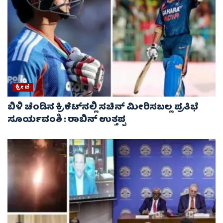
ಕ್ರೀಡೆ
ಬಿಳಿ ಚೆಂಡಿನ ಕ್ರಿಕೆಟ್‌ನಲ್ಲಿ ಸಚಿನ್ ಮೀರಿಸಬಲ್ಲ ಪ್ರತಿಭೆ
ಸೂರ್ಯವಂಶಿ : ರಾಬಿನ್ ಉತ್ತಪ್ಪ