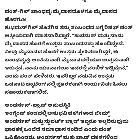
ಪಂತ್-ಗಿಲ್ ಬಾಂಧವ್ಯ: ಮೈದಾನದೊಳಗೂ ಮೈದಾನದ
ಹೊರಗೂ!
ಶುಭಮನ್ ಗಿಲ್ ಜೊತೆಗಿನ ತಮ್ಮ ಸಂಬಂಧದ ಬಗ್ಗೆ ರಿಷಭ್ ಪಂತ್
ಆತ್ಮೀಯವಾಗಿ ಮಾತನಾಡಿದ್ದಾರೆ. “ಶುಭಮನ್ ಮತ್ತು ನಾನು
ಮೈದಾನದ ಹೊರಗೆ ಉತ್ತಮ ಸಂಬಂಧವನ್ನು ಹೊಂದಿದ್ದೇವೆ.
ನೀವು ಮೈದಾನದ ಹೊರಗೆ ಉತ್ತಮ ಸ್ನೇಹಿತರಾಗಿದ್ದರೆ, ಈ
ಬಾಂಧವ್ಯವು ಅಂತಿಮವಾಗಿ ಮೈದಾನದಲ್ಲಿಯೂ ಉತ್ತಮವಾಗಿ
ಇರುತ್ತದೆ. ನಾನು ಯಾವಾಗಲೂ ಇದರಲ್ಲಿ ನಂಬಿಕೆ ಇಟ್ಟಿದ್ದೇನೆ,”
ಎಂದು ಪಂತ್ ಹೇಳಿದರು. ಇವರಿಬ್ಬರ ನಡುವಿನ ಉತ್ತಮ
ಒಡನಾಟ ಬ್ಯಾಟಿಂಗ್‌ನಲ್ಲಿ ಪೂರಕವಾಗಿ ಕಾರ್ಯನಿರ್ವಹಿಸಲು
ಸಹಾಯಕವಾಗಲಿದೆ.
ಆಂಡರ್ಸನ್-ಬ್ರಾಡ್ ಅನುಪಸ್ಥಿತಿ
ಇಂಗ್ಲೆಂಡ್ ತಂಡದಲ್ಲಿ ಅನುಭವಿ ವೇಗಿಗಳಾದ ಜೇಮ್ಸ್
ಆಂಡರ್ಸನ್ ಮತ್ತು ಸ್ಟುವರ್ಟ್ ಬ್ರಾಡ್ ಇಬ್ಬರೂ ಇಲ್ಲದಿರುವುದು
ಭಾರತಕ್ಕೆ ಒಂದೆಡೆ ಸಮಾಧಾನ ತಂದಿದೆ ಎಂದು ಪಂತ್
ಒಪ್ಪಿಕೊಂಡರು. ಆಂಡರ್ಸನ್ ಮತ್ತು ಬ್ರಾಡ್ ದಶಕಗಳಿಂದ