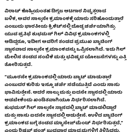
ವಿರಾಟ್ ಕೊಹ್ಲಿಯಂತಹ ದಿಗ್ಗಜ ಆಟಗಾರ ನಿವೃತ್ತರಾದ
ಬಳಿಕ, ಅವರ ನಾಲ್ಕನೇ ಕ್ರಮಾಂಕಕ್ಕೆ ಯಾರು ಸರಿಹೊಂದುತ್ತಾರೆ
ಎಂಬುದು ಭಾರತೀಯ ಕ್ರಿಕೆಟ್‌ನಲ್ಲಿ ದೊಡ್ಡ ಚರ್ಚೆಯಾಗಿತ್ತು.
ಯುವ ಪ್ರತಿಭೆ ಶುಭಮನ್ ಗಿಲ್ ವಿವಿಧ ಕ್ರಮಾಂಕಗಳಲ್ಲಿ
ಆಡಿದ್ದರೂ, ಇದೀಗ ಅವರಿಗೆ ತಂಡದ ಪ್ರಮುಖ ಬ್ಯಾಟಿಂಗ್
ಸ್ಥಾನವಾದ ನಾಲ್ಕನೇ ಕ್ರಮಾಂಕವನ್ನು ಒಪ್ಪಿಸಲಾಗಿದೆ. ಇದು ಗಿಲ್
ಮೇಲಿನ ತಂಡದ ನಂಬಿಕೆ ಮತ್ತು ಭವಿಷ್ಯದ ಯೋಜನೆಗಳನ್ನು ಎತ್ತಿ
ತೋರಿಸುತ್ತದೆ.
“ಮೂರನೇ ಕ್ರಮಾಂಕದಲ್ಲಿ ಯಾರು ಬ್ಯಾಟ್ ಮಾಡುತ್ತಾರೆ
ಎಂಬುದರ ಕುರಿತು ಇನ್ನೂ ಚರ್ಚೆ ನಡೆಯುತ್ತಿದೆ ಎಂದು ನಾನು
ಭಾವಿಸುತ್ತೇನೆ. ಆದರೆ ನಾಲ್ಕು ಮತ್ತು ಐದನೇ ಸ್ಥಾನದಲ್ಲಿ ಯಾರು
ಆಡಬೇಕೆಂದು ಖಂಡಿತವಾಗಿಯೂ ನಿರ್ಧರಿಸಲಾಗಿದೆ.
ಶುಭಮನ್ ಗಿಲ್ ನಾಲ್ಕನೇ ಸ್ಥಾನದಲ್ಲಿ ಬ್ಯಾಟ್ ಮಾಡಲಿದ್ದಾರೆ
ಮತ್ತು ನಾನು ಐದನೇ ಸ್ಥಾನದಲ್ಲಿ ಆಡುತ್ತೇನೆ. ಉಳಿದ ಬ್ಯಾಟಿಂಗ್
ಕ್ರಮಾಂಕದ ಬಗ್ಗೆ ತಂಡದ ಮ್ಯಾನೇಜ್‌ಮೆಂಟ್ ನಿರ್ಧರಿಸುತ್ತದೆ,”
ಎಂದು ರಿಷಭ್ ಪಂತ್ ಬುಧವಾರ ಮಾಧ್ಯಮಗಳಿಗೆ ತಿಳಿಸಿದರು.