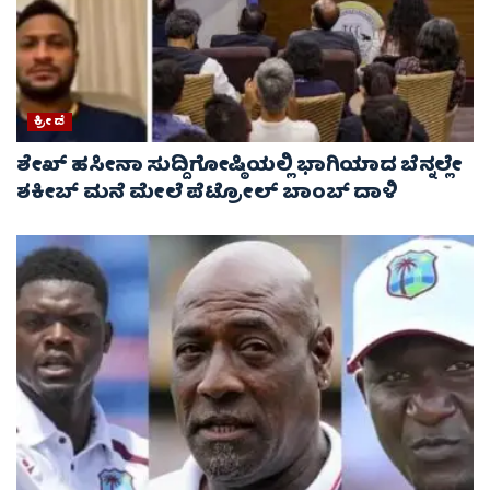
ಕ್ರೀಡೆ
ಶೇಖ್ ಹಸೀನಾ ಸುದ್ದಿಗೋಷ್ಠಿಯಲ್ಲಿ ಭಾಗಿಯಾದ ಬೆನ್ನಲ್ಲೇ
ಶಕೀಬ್ ಮನೆ ಮೇಲೆ ಪೆಟ್ರೋಲ್ ಬಾಂಬ್ ದಾಳಿ