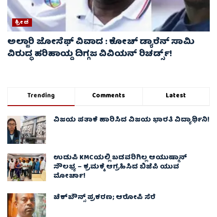
ಕ್ರೀಡೆ
ಅಲ್ಜಾರಿ ಜೋಸೆಫ್ ವಿವಾದ : ಕೋಚ್ ಡ್ಯಾರೆನ್ ಸಾಮಿ
ವಿರುದ್ಧ ಹರಿಹಾಯ್ದ ದಿಗ್ಗಜ ವಿವಿಯನ್ ರಿಚರ್ಡ್ಸ್!
Trending
Comments
Latest
ವಿಜಯ ಪತಾಕೆ ಹಾರಿಸಿದ ವಿಜಯ ಭಾರತಿ ವಿದ್ಯಾರ್ಥಿನಿ!
ಉಡುಪಿ KMCಯಲ್ಲಿ ಬಡವರಿಗಿಲ್ಲ ಆಯುಷ್ಮಾನ್
ಸೌಲಭ್ಯ – ಕ್ರಮಕ್ಕೆ ಆಗ್ರಹಿಸಿದ ಬಿಜೆಪಿ ಯುವ
ಮೋರ್ಚಾ!
ಚೆಕ್​ಬೌನ್ಸ್​ ಪ್ರಕರಣ; ಆರೋಪಿ ಸೆರೆ