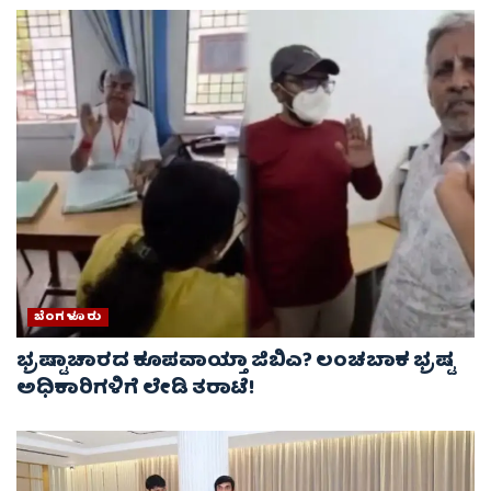
ಬೆಂಗಳೂರು
ಭ್ರಷ್ಟಾಚಾರದ ಕೂಪವಾಯ್ತಾ ಜಿಬಿಎ? ಲಂಚಬಾಕ ಭ್ರಷ್ಟ
ಅಧಿಕಾರಿಗಳಿಗೆ ಲೇಡಿ ತರಾಟೆ!