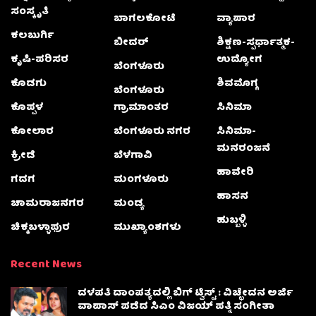
ಸಂಸ್ಕೃತಿ
ಬಾಗಲಕೋಟೆ
ವ್ಯಾಪಾರ
ಕಲಬುರ್ಗಿ
ಬೀದರ್
ಶಿಕ್ಷಣ-ಸ್ಪರ್ಧಾತ್ಮಕ-
ಕೃಷಿ-ಪರಿಸರ
ಉದ್ಯೋಗ
ಬೆಂಗಳೂರು
ಕೊಡಗು
ಶಿವಮೊಗ್ಗ
ಬೆಂಗಳೂರು
ಕೊಪ್ಪಳ
ಗ್ರಾಮಾಂತರ
ಸಿನಿಮಾ
ಕೋಲಾರ
ಬೆಂಗಳೂರು ನಗರ
ಸಿನಿಮಾ-
ಮನರಂಜನೆ
ಕ್ರೀಡೆ
ಬೆಳಗಾವಿ
ಹಾವೇರಿ
ಗದಗ
ಮಂಗಳೂರು
ಹಾಸನ
ಚಾಮರಾಜನಗರ
ಮಂಡ್ಯ
ಹುಬ್ಬಳ್ಳಿ
ಚಿಕ್ಕಬಳ್ಳಾಫುರ
ಮುಖ್ಯಾಂಶಗಳು
Recent News
ದಳಪತಿ ದಾಂಪತ್ಯದಲ್ಲಿ ಬಿಗ್ ಟ್ವಿಸ್ಟ್ : ವಿಚ್ಛೇದನ ಅರ್ಜಿ
ವಾಪಾಸ್‌ ಪಡೆದ ಸಿಎಂ ವಿಜಯ್ ಪತ್ನಿ ಸಂಗೀತಾ‌