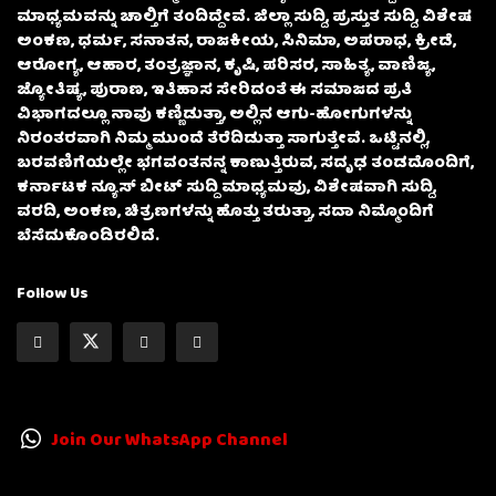
ಮಾಧ್ಯಮವನ್ನು ಚಾಲ್ತಿಗೆ ತಂದಿದ್ದೇವೆ. ಜಿಲ್ಲಾ ಸುದ್ದಿ, ಪ್ರಸ್ತುತ ಸುದ್ದಿ, ವಿಶೇಷ
ಅಂಕಣ, ಧರ್ಮ, ಸನಾತನ, ರಾಜಕೀಯ, ಸಿನಿಮಾ, ಅಪರಾಧ, ಕ್ರೀಡೆ,
ಆರೋಗ್ಯ, ಆಹಾರ, ತಂತ್ರಜ್ಞಾನ, ಕೃಷಿ, ಪರಿಸರ, ಸಾಹಿತ್ಯ, ವಾಣಿಜ್ಯ,
ಜ್ಯೋತಿಷ್ಯ, ಪುರಾಣ, ಇತಿಹಾಸ ಸೇರಿದಂತೆ ಈ ಸಮಾಜದ ಪ್ರತಿ
ವಿಭಾಗದಲ್ಲೂ ನಾವು ಕಣ್ಣಿಡುತ್ತಾ, ಅಲ್ಲಿನ ಆಗು-ಹೋಗುಗಳನ್ನು
ನಿರಂತರವಾಗಿ ನಿಮ್ಮ ಮುಂದೆ ತೆರೆದಿಡುತ್ತಾ ಸಾಗುತ್ತೇವೆ. ಒಟ್ಟಿನಲ್ಲಿ,
ಬರವಣಿಗೆಯಲ್ಲೇ ಭಗವಂತನನ್ನ ಕಾಣುತ್ತಿರುವ, ಸದೃಢ ತಂಡದೊಂದಿಗೆ,
ಕರ್ನಾಟಕ ನ್ಯೂಸ್ ಬೀಟ್ ಸುದ್ದಿ ಮಾಧ್ಯಮವು, ವಿಶೇಷವಾಗಿ ಸುದ್ದಿ,
ವರದಿ, ಅಂಕಣ, ಚಿತ್ರಣಗಳನ್ನು ಹೊತ್ತು ತರುತ್ತಾ, ಸದಾ ನಿಮ್ಮೊಂದಿಗೆ
ಬೆಸೆದುಕೊಂಡಿರಲಿದೆ.
Follow Us
Join Our WhatsApp Channel