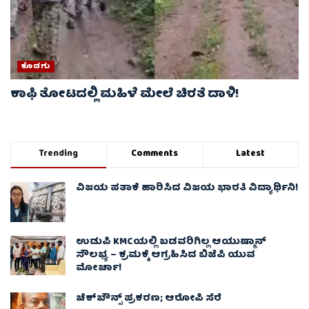
ಕೊಡಗು
ಕಾಫಿ ತೋಟದಲ್ಲಿ ಮಹಿಳೆ ಮೇಲೆ ಚಿರತೆ ದಾಳಿ!
Trending
Comments
Latest
ವಿಜಯ ಪತಾಕೆ ಹಾರಿಸಿದ ವಿಜಯ ಭಾರತಿ ವಿದ್ಯಾರ್ಥಿನಿ!
ಉಡುಪಿ KMCಯಲ್ಲಿ ಬಡವರಿಗಿಲ್ಲ ಆಯುಷ್ಮಾನ್
ಸೌಲಭ್ಯ – ಕ್ರಮಕ್ಕೆ ಆಗ್ರಹಿಸಿದ ಬಿಜೆಪಿ ಯುವ
ಮೋರ್ಚಾ!
ಚೆಕ್​ಬೌನ್ಸ್​ ಪ್ರಕರಣ; ಆರೋಪಿ ಸೆರೆ