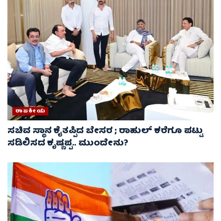
ರಾಜಕೀಯ
ಸಚಿವ ಸ್ಥಾನ ಕೈತಪ್ಪಿದ ಬೇಸರ ; ರಾಹುಲ್ ಕರೆಗೂ ಪಟ್ಟು
ಸಡಿಲಿಸದ ಕೃಷ್ಣಪ್ಪ.. ಮುಂದೇನು?