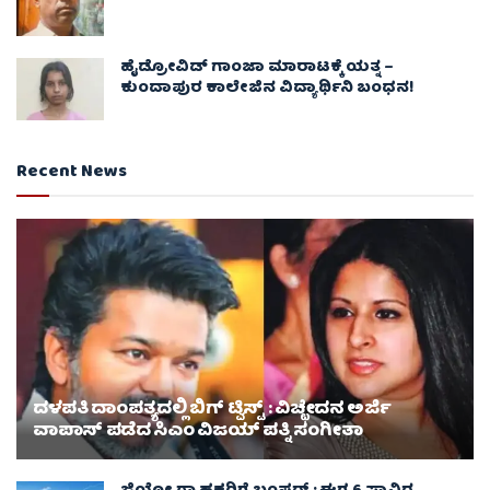
ಹೈಡ್ರೋವಿಡ್ ಗಾಂಜಾ ಮಾರಾಟಕ್ಕೆ ಯತ್ನ –
ಕುಂದಾಪುರ ಕಾಲೇಜಿನ ವಿದ್ಯಾರ್ಥಿನಿ ಬಂಧನ!
Recent News
ದಳಪತಿ ದಾಂಪತ್ಯದಲ್ಲಿ ಬಿಗ್ ಟ್ವಿಸ್ಟ್ : ವಿಚ್ಛೇದನ ಅರ್ಜಿ
ವಾಪಾಸ್‌ ಪಡೆದ ಸಿಎಂ ವಿಜಯ್ ಪತ್ನಿ ಸಂಗೀತಾ‌