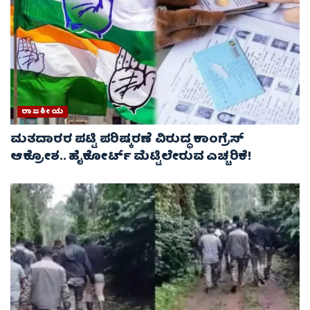
ರಾಜಕೀಯ
ಮತದಾರರ ಪಟ್ಟಿ ಪರಿಷ್ಕರಣೆ ವಿರುದ್ಧ ಕಾಂಗ್ರೆಸ್
ಆಕ್ರೋಶ.. ಹೈಕೋರ್ಟ್ ಮೆಟ್ಟಿಲೇರುವ ಎಚ್ಚರಿಕೆ!