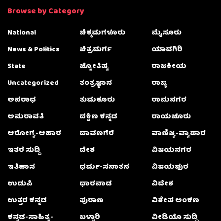
Browse by Category
National
ಚಿಕ್ಕಮಗಳೂರು
ಮೈಸೂರು
News & Politics
ಚಿತ್ರದುರ್ಗ
ಯಾದಗಿರಿ
State
ಜ್ಯೋತಿಷ್ಯ
ರಾಜಕೀಯ
Uncategorized
ತಂತ್ರಜ್ಞಾನ
ರಾಜ್ಯ
ಅಪರಾಧ
ತುಮಕೂರು
ರಾಮನಗರ
ಅಮರಾವತಿ
ದಕ್ಷಿಣ ಕನ್ನಡ
ರಾಯಚೂರು
ಆರೋಗ್ಯ-ಆಹಾರ
ದಾವಣಗೆರೆ
ವಾಣಿಜ್ಯ-ವ್ಯಾಪಾರ
ಇತರೆ ಸುದ್ದಿ
ದೇಶ
ವಿಜಯನಗರ
ಇತಿಹಾಸ
ಧರ್ಮ-ಸನಾತನ
ವಿಜಯಪುರ
ಉಡುಪಿ
ಧಾರವಾಡ
ವಿದೇಶ
ಉತ್ತರ ಕನ್ನಡ
ಪುರಾಣ
ವಿಶೇಷ ಅಂಕಣ
ಕನ್ನಡ-ಸಾಹಿತ್ಯ-
ಬಳ್ಳಾರಿ
ವೀಡಿಯೊ ಸುದ್ದಿ