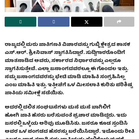
ರಾಜ್ಯದಲ್ಲಿ ಮರು ಜಾತಿಗಣತಿ ವಿಚಾರವನ್ನು ಗುಬ್ಬಿ ಕ್ಷೇತ್ರದ ಶಾಸಕ
ಎಸ್.ಆರ್. ಶ್ರೀನಿವಾಸ್ ಸ್ವಾಗತಿಸಿದ್ದಾರೆ. ಸುದ್ದಿಗಾರರೊಂದಿಗೆ
ಮಾತನಾಡಿದ ಅವರು, ಸರ್ಕಾರದ ನಿರ್ಧಾರವನ್ನು ಎಲ್ಲರೂ
ಸ್ವಾಗತಿಸುತ್ತೇವೆ. ಎಲ್ಲಾ ಜನಾಂಗದವರಲ್ಲೂ ಈ ಗೊಂದಲ ಇತ್ತು.
ನಮ್ಮ ಜನಾಂಗದವರನ್ನು ಭೇಟಿ ಮಾಡಿ ಮಾಹಿತಿ ಸಂಗ್ರಹಿಸಿಲ್ಲ
ಎಂಬ ಮಾಹಿತಿ ಇತ್ತು. ಇತ್ತೀಚೆಗೆ ಒಳ ಮೀಸಲಾತಿ ಕುರಿತು ಪರಿಶಿಷ್ಟ
ಜಾತಿಯ ಸಮೀಕ್ಷೆ ನಡೆಯಿತು.
ಅದರಲ್ಲಿ ದಲಿತ ಸಂಘಟನೆಗಳು ಮನೆ ಮನೆ ಬಾಗಿಲಿಗೆ
ಹೋಗಿ ಜಾತಿ ಹೆಸರು ಬರೆಸುವಂತೆ ಪ್ರಚಾರ ಮಾಡಿದ್ದರು. ಇದು
ಜನರಲ್ಲಿ ಒಳ್ಳೆಯ ಅರಿವು ಮೂಡಿಸಿತು. ಜನರೂ ಕೂಡ ಸ್ಪಂದಿಸಿ
ಅವರ ಒಳ ಪಂಗಡದ ಹೆಸರನ್ನು ಬರೆಯಿಸಿದ್ದಾರೆ. ಇದೊಂದು ರೀತಿ