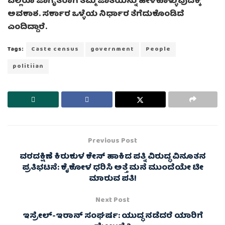
ಎಲ್ಲರೂ ಜಾಗೃತರಾಗಿ ತಮ್ಮ ಜಾತಿಯನ್ನು ಹೇಳಿಕೊಳ್ಳುವುದಕ್ಕೆ
ಅವಕಾಶ. ಸರ್ಕಾರ ಒಳ್ಳೆಯ ನಿರ್ಧಾರ ತೆಗೆದುಕೊಂಡಿದೆ
ಎಂದಿದ್ದಾರೆ.
Tags:
Caste census
government
People
politiian
Previous Post
ವರದಕ್ಷಿಣೆ ಕಿರುಕುಳ ಕೇಸ್ ಹಾಕಿದ ಪತ್ನಿ ವಿರುದ್ಧ ವಿನೂತನ
ಪ್ರತಿಭಟನೆ: ಕೈಕೋಳ ಧರಿಸಿ ಅತ್ತೆ ಮನೆ ಮುಂದೆಯೇ ಟೀ
ಮಾರುವ ಪತಿ!
Next Post
ಇಸ್ರೇಲ್-ಇರಾನ್ ಸಂಘರ್ಷ: ಯುದ್ಧ ನಡೆದರೆ ಯಾರಿಗೆ