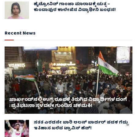
ಹೈಡ್ರೋವಿಡ್ ಗಾಂಜಾ ಮಾರಾಟಕ್ಕೆ ಯತ್ನ –
ಕುಂದಾಪುರ ಕಾಲೇಜಿನ ವಿದ್ಯಾರ್ಥಿನಿ ಬಂಧನ!
Recent News
ಜಾರ್ಖಂಡ್‌ನಲ್ಲಿ ಉಗ್ರ ರೂಪಕ್ಕೆ ತಿರುಗಿದ ವಿದ್ಯಾರ್ಥಿಗಳ ದಂಗೆ
: ಪ್ರತಿಭಟನಾ ಸ್ಥಳದಲ್ಲೇ ಗುಂಡಿನ ಚಕಮಕಿ!
ಸತತ ಎರಡನೇ ಬಾರಿ ಅಲನ್ ಬಾರ್ಡರ್ ಪದಕ ಗೆದ್ದು
ಇತಿಹಾಸ ಬರೆದ ಟ್ರಾವಿಸ್ ಹೆಡ್!