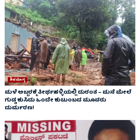
ಶಿವಮೊಗ್ಗ
ಮಳೆ ಅಬ್ಬರಕ್ಕೆ ತೀರ್ಥಹಳ್ಳಿಯಲ್ಲಿ ದುರಂತ – ಮನೆ ಮೇಲೆ
ಗುಡ್ಡ ಕುಸಿದು ಒಂದೇ ಕುಟುಂಬದ ಮೂವರು
ದುರ್ಮರಣ!