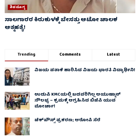
ಶಿವಮೊಗ್ಗ
ಸಾಲಗಾರರ ಕಿರುಕುಳಕ್ಕೆ ಬೇಸತ್ತು ಆಟೋ ಚಾಲಕ
ಆತ್ಮಹತ್ಯೆ!
Trending
Comments
Latest
ವಿಜಯ ಪತಾಕೆ ಹಾರಿಸಿದ ವಿಜಯ ಭಾರತಿ ವಿದ್ಯಾರ್ಥಿನಿ!
ಉಡುಪಿ KMCಯಲ್ಲಿ ಬಡವರಿಗಿಲ್ಲ ಆಯುಷ್ಮಾನ್
ಸೌಲಭ್ಯ – ಕ್ರಮಕ್ಕೆ ಆಗ್ರಹಿಸಿದ ಬಿಜೆಪಿ ಯುವ
ಮೋರ್ಚಾ!
ಚೆಕ್​ಬೌನ್ಸ್​ ಪ್ರಕರಣ; ಆರೋಪಿ ಸೆರೆ