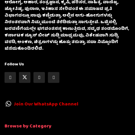
ಆರೋಗ್ಯ, ಆಹಾರ, ತಂತ್ರಜ್ಞಾನ, ಕೃಷಿ, ಪರಿಸರ, ಸಾಹಿತ್ಯ, ವಾಣಿಜ್ಯ,
ಜ್ಯೋತಿಷ್ಯ, ಪುರಾಣ, ಇತಿಹಾಸ ಸೇರಿದಂತೆ ಈ ಸಮಾಜದ ಪ್ರತಿ
ವಿಭಾಗದಲ್ಲೂ ನಾವು ಕಣ್ಣಿಡುತ್ತಾ, ಅಲ್ಲಿನ ಆಗು-ಹೋಗುಗಳನ್ನು
ನಿರಂತರವಾಗಿ ನಿಮ್ಮ ಮುಂದೆ ತೆರೆದಿಡುತ್ತಾ ಸಾಗುತ್ತೇವೆ. ಒಟ್ಟಿನಲ್ಲಿ,
ಬರವಣಿಗೆಯಲ್ಲೇ ಭಗವಂತನನ್ನ ಕಾಣುತ್ತಿರುವ, ಸದೃಢ ತಂಡದೊಂದಿಗೆ,
ಕರ್ನಾಟಕ ನ್ಯೂಸ್ ಬೀಟ್ ಸುದ್ದಿ ಮಾಧ್ಯಮವು, ವಿಶೇಷವಾಗಿ ಸುದ್ದಿ,
ವರದಿ, ಅಂಕಣ, ಚಿತ್ರಣಗಳನ್ನು ಹೊತ್ತು ತರುತ್ತಾ, ಸದಾ ನಿಮ್ಮೊಂದಿಗೆ
ಬೆಸೆದುಕೊಂಡಿರಲಿದೆ.
Follow Us
Join Our WhatsApp Channel
Browse by Category