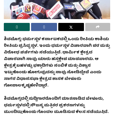
ಶಿವಮೊಗ್ಗ: ಧರ್ಮಸ್ಥಳ ಕರ್ನಾಟಕದಲ್ಲಿ ಒಂದು ರೀತಿಯ ಕಾಶಿಯ
ರೀತಿಯ ಪ್ರಸಿದ್ಧ ಸ್ಥಳ. ಇಂದು ಧರ್ಮಸ್ಥಳ ವಿಚಾರವಾಗಿ ಪರ ಮತ್ತು
ವಿರೋಧ ಚರ್ಚೆಗಳು ನಡೆಯುತ್ತಿವೆ. ಧಾರ್ಮಿಕ ಕ್ಷೇತ್ರದ
ವಿಚಾರವಾಗಿ ನಾವು ಯಾರು ಹಸ್ತಕ್ಷೇಪ ಮಾಡಬಾರದು. ಆ
ಕ್ಷೇತ್ರಕ್ಕೆ ಬಹಳಷ್ಟು ಭಕ್ತಾದಿಗಳು ನಂಬಿಕೆ ಮತ್ತು ವಿಶ್ವಾಸ
ಇಟ್ಟುಕೊಂಡು ಹೋಗುವುದನ್ನು ನಾವು ನೋಡಿದ್ದೇವೆ ಎಂದು
ಸಾಗರ ವಿಧಾನಸಭಾ ಕ್ಷೇತ್ರದ ಶಾಸಕ ಬೇಳೂರು
ಗೋಪಾಲಕೃಷ್ಣಹೇಳಿದ್ದಾರೆ.
ಶಿವಮೊಗ್ಗದಲ್ಲಿ ಸುದ್ದಿಗಾರರೊಂದಿಗೆ ಮಾತನಾಡಿದ ಬೇಳೂರು,
ಧರ್ಮಸ್ಥಳದಲ್ಲಿ ಸೌಜನ್ಯ ಮತ್ತಿತರ ಪ್ರಕರಣಗಳನ್ನು
ಮುಂದಿಟ್ಟುಕೊಂಡು ಗೊಂದಲ ಮೂಡಿಸುವ ಕೆಲಸ ನಡೆಯುತ್ತಿದೆ.