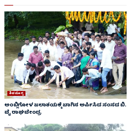
ಶಿವಮೊಗ್ಗ
ಅಂಬ್ಲಿಗೋಳ ಜಲಾಶಯಕ್ಕೆ ಬಾಗಿನ ಅರ್ಪಿಸಿದ ಸಂಸದ ಬಿ.
ವೈ ರಾಘವೇಂದ್ರ