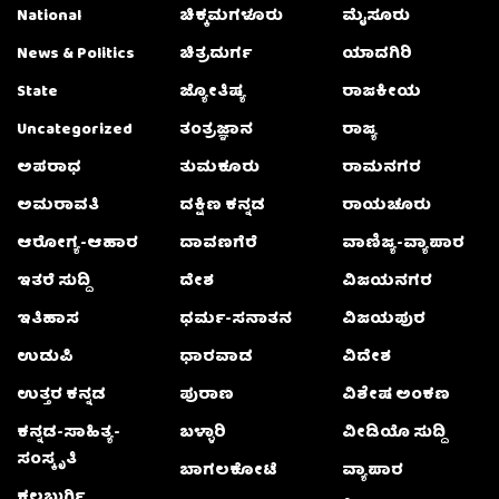
National
ಚಿಕ್ಕಮಗಳೂರು
ಮೈಸೂರು
News & Politics
ಚಿತ್ರದುರ್ಗ
ಯಾದಗಿರಿ
State
ಜ್ಯೋತಿಷ್ಯ
ರಾಜಕೀಯ
Uncategorized
ತಂತ್ರಜ್ಞಾನ
ರಾಜ್ಯ
ಅಪರಾಧ
ತುಮಕೂರು
ರಾಮನಗರ
ಅಮರಾವತಿ
ದಕ್ಷಿಣ ಕನ್ನಡ
ರಾಯಚೂರು
ಆರೋಗ್ಯ-ಆಹಾರ
ದಾವಣಗೆರೆ
ವಾಣಿಜ್ಯ-ವ್ಯಾಪಾರ
ಇತರೆ ಸುದ್ದಿ
ದೇಶ
ವಿಜಯನಗರ
ಇತಿಹಾಸ
ಧರ್ಮ-ಸನಾತನ
ವಿಜಯಪುರ
ಉಡುಪಿ
ಧಾರವಾಡ
ವಿದೇಶ
ಉತ್ತರ ಕನ್ನಡ
ಪುರಾಣ
ವಿಶೇಷ ಅಂಕಣ
ಕನ್ನಡ-ಸಾಹಿತ್ಯ-
ಬಳ್ಳಾರಿ
ವೀಡಿಯೊ ಸುದ್ದಿ
ಸಂಸ್ಕೃತಿ
ಬಾಗಲಕೋಟೆ
ವ್ಯಾಪಾರ
ಕಲಬುರ್ಗಿ