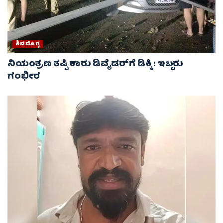
ಶಿವಮೊಗ್ಗ
ನಿಯಂತ್ರಣ ತಪ್ಪಿ ಕಾರು ಡಿವೈಡರ್‌ಗೆ ಡಿಕ್ಕಿ : ಇಬ್ಬರು
ಗಂಭೀರ