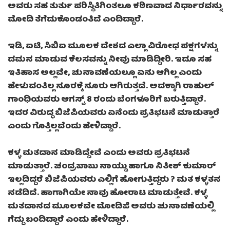
ಅವರು ಸಹ ತುರ್ತು ಪರಿಸ್ಥಿತಿಗಿಂತಲೂ ಕಠಿಣವಾದ ನಿರ್ಧಾರವನ್ನು
ಮೋದಿ ತೆಗೆದುಕೊಂಡಂತಿದೆ ಎಂದಿದ್ದಾರೆ.
ಇಡಿ, ಐಟಿ, ಸಿಬಿಐ ಮೂಲಕ ದೇಶದ ಎಲ್ಲಾ ವಿರೋಧ ಪಕ್ಷಗಳನ್ನು
ದಮನ ಮಾಡುವ ಕೆಲಸವನ್ನು ನೀವು ಮಾಡಿದ್ದೀರಿ. ಇದೂ ಸಹ
ಇತಿಹಾಸ ಅಲ್ಲವೇ, ಚುನಾವಣೆಯಲ್ಲೂ ಏನು ಆಗಿಲ್ಲ ಎಂದು
ಹೇಳುವಂತಿಲ್ಲ ನೂರಕ್ಕೆ ನೂರು ಆಗಿರುತ್ತದೆ. ಅದಕ್ಕಾಗಿ ರಾಹುಲ್
ಗಾಂಧಿಯವರು ಆಗಸ್ಟ್ 8 ರಂದು ಬೆಂಗಳೂರಿಗೆ ಬರುತ್ತಿದ್ದಾರೆ.
ಇದರ ವಿರುದ್ಧ ಬಿಜೆಪಿಯವರು ಏನೆಂದು ಪ್ರತಿಭಟನೆ ಮಾಡುತ್ತಾರೆ
ಎಂದು ಗೊತ್ತಿಲ್ಲವೆಂದು ಹೇಳಿದ್ದಾರೆ.
ಕಳ್ಳ ಮತದಾನ ಮಾಡಿದ್ದೇವೆ ಎಂದು ಅವರು ಪ್ರತಿಭಟನೆ
ಮಾಡುತ್ತಾರೆ. ಚಂದ್ರಬಾಬು ನಾಯ್ಡು ಹಾಗೂ ನಿತೀಶ್ ಕುಮಾರ್
ಇಲ್ಲದಿದ್ದರೆ ಬಿಜೆಪಿಯವರು ಎಲ್ಲಿಗೆ ಹೋಗುತ್ತಿದ್ದರು ? ಮತ ಕಳ್ಳತನ
ನಡೆದಿದೆ. ಹಾಗಾಗಿಯೇ ನಾವು ಹೋರಾಟ ಮಾಡುತ್ತೇವೆ. ಕಳ್ಳ
ಮತದಾನದ ಮೂಲಕವೇ ಮೋದಿಜಿ ಅವರು ಚುನಾವಣೆಯಲ್ಲಿ
ಗೆದ್ದು ಬಂದಿದ್ದಾರೆ ಎಂದು ಹೇಳಿದ್ದಾರೆ.