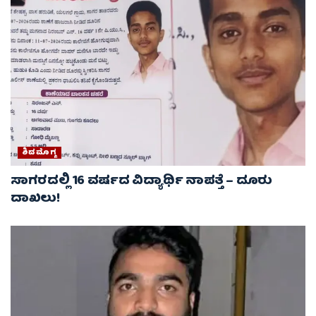
ಶಿವಮೊಗ್ಗ
ಸಾಗರದಲ್ಲಿ 16 ವರ್ಷದ ವಿದ್ಯಾರ್ಥಿ ನಾಪತ್ತೆ – ದೂರು
ದಾಖಲು!