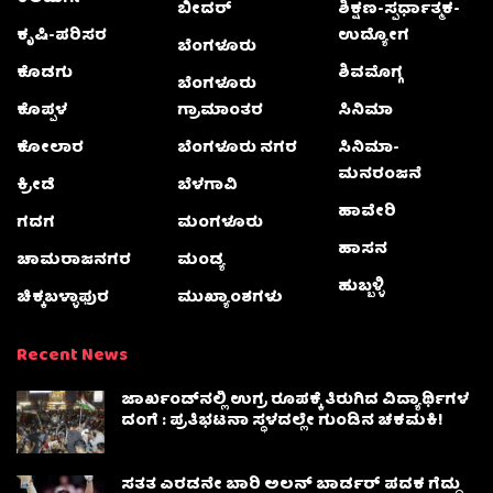
ಬೀದರ್
ಶಿಕ್ಷಣ-ಸ್ಪರ್ಧಾತ್ಮಕ-
ಕೃಷಿ-ಪರಿಸರ
ಉದ್ಯೋಗ
ಬೆಂಗಳೂರು
ಕೊಡಗು
ಶಿವಮೊಗ್ಗ
ಬೆಂಗಳೂರು
ಕೊಪ್ಪಳ
ಗ್ರಾಮಾಂತರ
ಸಿನಿಮಾ
ಕೋಲಾರ
ಬೆಂಗಳೂರು ನಗರ
ಸಿನಿಮಾ-
ಮನರಂಜನೆ
ಕ್ರೀಡೆ
ಬೆಳಗಾವಿ
ಹಾವೇರಿ
ಗದಗ
ಮಂಗಳೂರು
ಹಾಸನ
ಚಾಮರಾಜನಗರ
ಮಂಡ್ಯ
ಹುಬ್ಬಳ್ಳಿ
ಚಿಕ್ಕಬಳ್ಳಾಫುರ
ಮುಖ್ಯಾಂಶಗಳು
Recent News
ಜಾರ್ಖಂಡ್‌ನಲ್ಲಿ ಉಗ್ರ ರೂಪಕ್ಕೆ ತಿರುಗಿದ ವಿದ್ಯಾರ್ಥಿಗಳ
ದಂಗೆ : ಪ್ರತಿಭಟನಾ ಸ್ಥಳದಲ್ಲೇ ಗುಂಡಿನ ಚಕಮಕಿ!
ಸತತ ಎರಡನೇ ಬಾರಿ ಅಲನ್ ಬಾರ್ಡರ್ ಪದಕ ಗೆದ್ದು