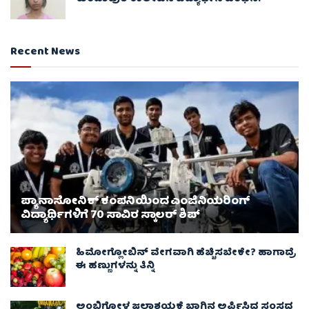
Recent News
ಪ್ಯಾನಾಸೋನಿಕ್ ಕಂಪನಿಯಿಂದ ಎಂಜಿನಿಯರಿಂಗ್
ವಿದ್ಯಾರ್ಥಿಗಳಿಗೆ 70 ಸಾವಿರ ಸ್ಕಾಲರ್ ಶಿಪ್
ಹಿಮೋಗ್ಲೋಬಿನ್ ವೇಗವಾಗಿ ಹೆಚ್ಚಿಸಬೇಕೇ? ಹಾಗಾದ್ರೆ
ಈ ಹಣ್ಣುಗಳನ್ನು ತಿನ್ನಿ
ಅಂಬ್ಲಿಗೋಳ ಜಲಾಶಯಕ್ಕೆ ಬಾಗಿನ ಅರ್ಪಿಸಿದ ಸಂಸದ