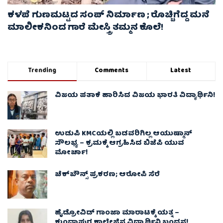
ಕಳಪೆ ಗುಣಮಟ್ಟದ ಸಂಪ್ ನಿರ್ಮಾಣ ; ರೊಚ್ಚಿಗೆದ್ದ ಮನೆ
ಮಾಲೀಕನಿಂದ ಗಾರೆ ಮೇಸ್ತ್ರಿ ತಮ್ಮನ ಕೊಲೆ!
Trending
Comments
Latest
ವಿಜಯ ಪತಾಕೆ ಹಾರಿಸಿದ ವಿಜಯ ಭಾರತಿ ವಿದ್ಯಾರ್ಥಿನಿ!
ಉಡುಪಿ KMCಯಲ್ಲಿ ಬಡವರಿಗಿಲ್ಲ ಆಯುಷ್ಮಾನ್
ಸೌಲಭ್ಯ – ಕ್ರಮಕ್ಕೆ ಆಗ್ರಹಿಸಿದ ಬಿಜೆಪಿ ಯುವ
ಮೋರ್ಚಾ!
ಚೆಕ್​ಬೌನ್ಸ್​ ಪ್ರಕರಣ; ಆರೋಪಿ ಸೆರೆ
ಹೈಡ್ರೋವಿಡ್ ಗಾಂಜಾ ಮಾರಾಟಕ್ಕೆ ಯತ್ನ –
ಕುಂದಾಪುರ ಕಾಲೇಜಿನ ವಿದ್ಯಾರ್ಥಿನಿ ಬಂಧನ!