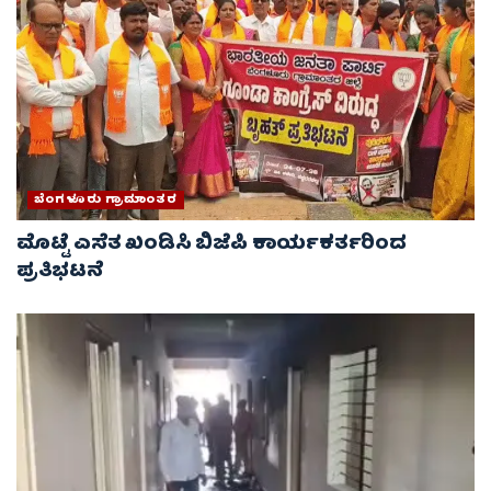
ಬೆಂಗಳೂರು ಗ್ರಾಮಾಂತರ
ಮೊಟ್ಟೆ ಎಸೆತ ಖಂಡಿಸಿ ಬಿಜೆಪಿ ಕಾರ್ಯಕರ್ತರಿಂದ
ಪ್ರತಿಭಟನೆ