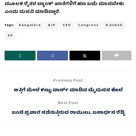
ಮೂಲಕ ರೈತರ ಬ್ಯಾಂಕ್ ಖಾತೆಗಳಿಗೆ ಹಣ ಜಮೆ ಮಾಡಬೇಕು
ಎಂದು ಮನವಿ ಮಾಡಿದ್ದಾರೆ.
Tags:
bangalore
BJP
CEO
Congress
R Ashok
ZP
Previous Post
ಅತ್ತಿಗೆ ಮೇಲೆ ಕಣ್ಣು; ವಾರ್ನ್ ಮಾಡಿದ ಮೈದುನನ ಕೊಲೆ
Next Post
ಜಂಟಿ ಪ್ರಚಾರ ನಡೆಸುತ್ತಿರುವ ರಾಮುಲು, ಜನಾರ್ಧನ ರೆಡ್ಡಿ