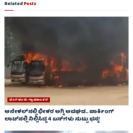
Related
Posts
ಬೆಂಗಳೂರು ಗ್ರಾಮಾಂತರ
ಆನೇಕಲ್‌ನಲ್ಲಿ ಭೀಕರ ಅಗ್ನಿ ಅವಘಡ.. ಪಾರ್ಕಿಂಗ್
ಲಾಟ್‌ನಲ್ಲಿ ನಿಲ್ಲಿಸಿದ್ದ 4 ಬಸ್‌ಗಳು ಸುಟ್ಟು ಭಸ್ಮ!