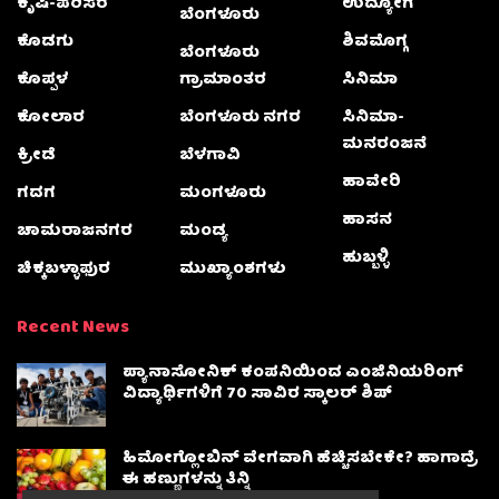
ಕೃಷಿ-ಪರಿಸರ
ಉದ್ಯೋಗ
ಬೆಂಗಳೂರು
ಕೊಡಗು
ಶಿವಮೊಗ್ಗ
ಬೆಂಗಳೂರು
ಕೊಪ್ಪಳ
ಗ್ರಾಮಾಂತರ
ಸಿನಿಮಾ
ಕೋಲಾರ
ಬೆಂಗಳೂರು ನಗರ
ಸಿನಿಮಾ-
ಮನರಂಜನೆ
ಕ್ರೀಡೆ
ಬೆಳಗಾವಿ
ಹಾವೇರಿ
ಗದಗ
ಮಂಗಳೂರು
ಹಾಸನ
ಚಾಮರಾಜನಗರ
ಮಂಡ್ಯ
ಹುಬ್ಬಳ್ಳಿ
ಚಿಕ್ಕಬಳ್ಳಾಫುರ
ಮುಖ್ಯಾಂಶಗಳು
Recent News
ಪ್ಯಾನಾಸೋನಿಕ್ ಕಂಪನಿಯಿಂದ ಎಂಜಿನಿಯರಿಂಗ್
ವಿದ್ಯಾರ್ಥಿಗಳಿಗೆ 70 ಸಾವಿರ ಸ್ಕಾಲರ್ ಶಿಪ್
ಹಿಮೋಗ್ಲೋಬಿನ್ ವೇಗವಾಗಿ ಹೆಚ್ಚಿಸಬೇಕೇ? ಹಾಗಾದ್ರೆ
ಈ ಹಣ್ಣುಗಳನ್ನು ತಿನ್ನಿ