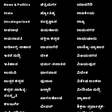
News & Politics
ಚಿತ್ರದುರ್ಗ
ಯಾದಗಿರಿ
State
ಜ್ಯೋತಿಷ್ಯ
ರಾಜಕೀಯ
Uncategorized
ತಂತ್ರಜ್ಞಾನ
ರಾಜ್ಯ
ಅಪರಾಧ
ತುಮಕೂರು
ರಾಮನಗರ
ಅಮರಾವತಿ
ದಕ್ಷಿಣ ಕನ್ನಡ
ರಾಯಚೂರು
ಆರೋಗ್ಯ-ಆಹಾರ
ದಾವಣಗೆರೆ
ವಾಣಿಜ್ಯ-ವ್ಯಾಪಾರ
ಇತರೆ ಸುದ್ದಿ
ದೇಶ
ವಿಜಯನಗರ
ಇತಿಹಾಸ
ಧರ್ಮ-ಸನಾತನ
ವಿಜಯಪುರ
ಉಡುಪಿ
ಧಾರವಾಡ
ವಿದೇಶ
ಉತ್ತರ ಕನ್ನಡ
ಪುರಾಣ
ವಿಶೇಷ ಅಂಕಣ
ಕನ್ನಡ-ಸಾಹಿತ್ಯ-
ಬಳ್ಳಾರಿ
ವೀಡಿಯೊ ಸುದ್ದಿ
ಸಂಸ್ಕೃತಿ
ಬಾಗಲಕೋಟೆ
ವ್ಯಾಪಾರ
ಕಲಬುರ್ಗಿ
ಬೀದರ್
ಶಿಕ್ಷಣ-ಸ್ಪರ್ಧಾತ್ಮಕ-