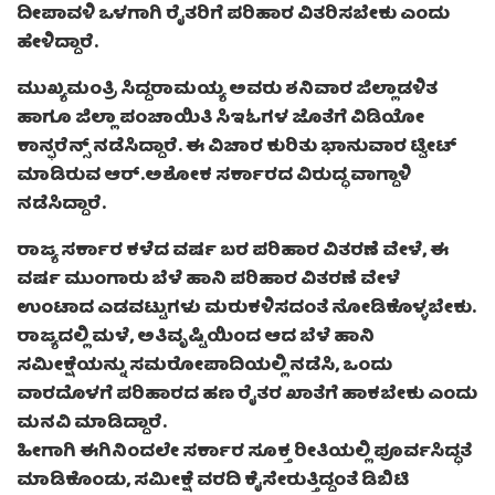
ದೀಪಾವಳಿ ಒಳಗಾಗಿ ರೈತರಿಗೆ ಪರಿಹಾರ ವಿತರಿಸಬೇಕು ಎಂದು
ಹೇಳಿದ್ದಾರೆ.
ಮುಖ್ಯಮಂತ್ರಿ ಸಿದ್ದರಾಮಯ್ಯ ಅವರು ಶನಿವಾರ ಜಿಲ್ಲಾಡಳಿತ
ಹಾಗೂ ಜಿಲ್ಲಾ ಪಂಚಾಯಿತಿ ಸಿಇಓಗಳ ಜೊತೆಗೆ ವಿಡಿಯೋ
ಕಾನ್ಫರೆನ್ಸ್ ನಡೆಸಿದ್ದಾರೆ. ಈ ವಿಚಾರ ಕುರಿತು ಭಾನುವಾರ ಟ್ವೀಟ್
ಮಾಡಿರುವ ಆರ್.ಅಶೋಕ ಸರ್ಕಾರದ ವಿರುದ್ಧ ವಾಗ್ದಾಳಿ
ನಡೆಸಿದ್ದಾರೆ.
ರಾಜ್ಯ ಸರ್ಕಾರ ಕಳೆದ ವರ್ಷ ಬರ ಪರಿಹಾರ ವಿತರಣೆ ವೇಳೆ, ಈ
ವರ್ಷ ಮುಂಗಾರು ಬೆಳೆ ಹಾನಿ ಪರಿಹಾರ ವಿತರಣೆ ವೇಳೆ
ಉಂಟಾದ ಎಡವಟ್ಟುಗಳು ಮರುಕಳಿಸದಂತೆ ನೋಡಿಕೊಳ್ಳಬೇಕು.
ರಾಜ್ಯದಲ್ಲಿ ಮಳೆ, ಅತಿವೃಷ್ಟಿಯಿಂದ ಆದ ಬೆಳೆ ಹಾನಿ
ಸಮೀಕ್ಷೆಯನ್ನು ಸಮರೋಪಾದಿಯಲ್ಲಿ ನಡೆಸಿ, ಒಂದು
ವಾರದೊಳಗೆ ಪರಿಹಾರದ ಹಣ ರೈತರ ಖಾತೆಗೆ ಹಾಕಬೇಕು ಎಂದು
ಮನವಿ ಮಾಡಿದ್ದಾರೆ.
ಹೀಗಾಗಿ ಈಗಿನಿಂದಲೇ ಸರ್ಕಾರ ಸೂಕ್ತ ರೀತಿಯಲ್ಲಿ ಪೂರ್ವಸಿದ್ಧತೆ
ಮಾಡಿಕೊಂಡು, ಸಮೀಕ್ಷೆ ವರದಿ ಕೈಸೇರುತ್ತಿದ್ದಂತೆ ಡಿಬಿಟಿ