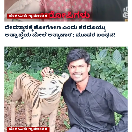
ಬೆಂಗಳೂರು ಗ್ರಾಮಾಂತರ
ದೇವಸ್ಥಾನಕ್ಕೆ ಹೋಗೋಣ ಎಂದು ಕರೆದೊಯ್ದು
ಅಪ್ರಾಪ್ತೆಯ ಮೇಲೆ ಅತ್ಯಾಚಾರ ; ಮೂವರ ಬಂಧನ!
ಬೆಂಗಳೂರು ಗ್ರಾಮಾಂತರ