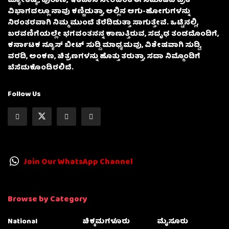
ಜ್ಯೋತಿಷ್ಯ, ಪುರಾಣ, ಇತಿಹಾಸ ಸೇರಿದಂತೆ ಈ ಸಮಾಜದ ಪ್ರತಿ
ವಿಭಾಗದಲ್ಲೂ ನಾವು ಕಣ್ಣಿಡುತ್ತಾ, ಅಲ್ಲಿನ ಆಗು-ಹೋಗುಗಳನ್ನು
ನಿರಂತರವಾಗಿ ನಿಮ್ಮ ಮುಂದೆ ತೆರೆದಿಡುತ್ತಾ ಸಾಗುತ್ತೇವೆ. ಒಟ್ಟಿನಲ್ಲಿ,
ಬರವಣಿಗೆಯಲ್ಲೇ ಭಗವಂತನನ್ನ ಕಾಣುತ್ತಿರುವ, ಸದೃಢ ತಂಡದೊಂದಿಗೆ,
ಕರ್ನಾಟಕ ನ್ಯೂಸ್ ಬೀಟ್ ಸುದ್ದಿ ಮಾಧ್ಯಮವು, ವಿಶೇಷವಾಗಿ ಸುದ್ದಿ,
ವರದಿ, ಅಂಕಣ, ಚಿತ್ರಣಗಳನ್ನು ಹೊತ್ತು ತರುತ್ತಾ, ಸದಾ ನಿಮ್ಮೊಂದಿಗೆ
ಬೆಸೆದುಕೊಂಡಿರಲಿದೆ.
Follow Us
Join Our WhatsApp Channel
Browse by Category
National
ಚಿಕ್ಕಮಗಳೂರು
ಮೈಸೂರು