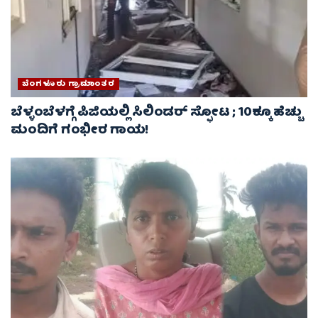
ಬೆಂಗಳೂರು ಗ್ರಾಮಾಂತರ
ಬೆಳ್ಳಂಬೆಳಗ್ಗೆ ಪಿಜಿಯಲ್ಲಿ ಸಿಲಿಂಡರ್ ಸ್ಫೋಟ ; 10ಕ್ಕೂ ಹೆಚ್ಚು
ಮಂದಿಗೆ ಗಂಭೀರ ಗಾಯ!