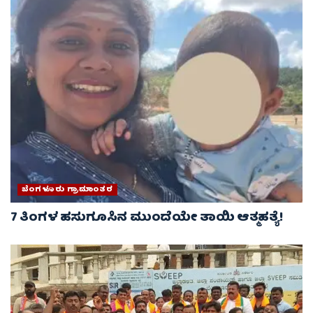
ಬೆಂಗಳೂರು ಗ್ರಾಮಾಂತರ
7 ತಿಂಗಳ ಹಸುಗೂಸಿನ ಮುಂದೆಯೇ ತಾಯಿ ಆತ್ಮಹತ್ಯೆ!