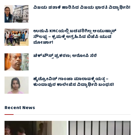
ವಿಜಯ ಪತಾಕೆ ಹಾರಿಸಿದ ವಿಜಯ ಭಾರತಿ ವಿದ್ಯಾರ್ಥಿನಿ!
ಉಡುಪಿ KMCಯಲ್ಲಿ ಬಡವರಿಗಿಲ್ಲ ಆಯುಷ್ಮಾನ್
ಸೌಲಭ್ಯ – ಕ್ರಮಕ್ಕೆ ಆಗ್ರಹಿಸಿದ ಬಿಜೆಪಿ ಯುವ
ಮೋರ್ಚಾ!
ಚೆಕ್​ಬೌನ್ಸ್​ ಪ್ರಕರಣ; ಆರೋಪಿ ಸೆರೆ
ಹೈಡ್ರೋವಿಡ್ ಗಾಂಜಾ ಮಾರಾಟಕ್ಕೆ ಯತ್ನ –
ಕುಂದಾಪುರ ಕಾಲೇಜಿನ ವಿದ್ಯಾರ್ಥಿನಿ ಬಂಧನ!
Recent News