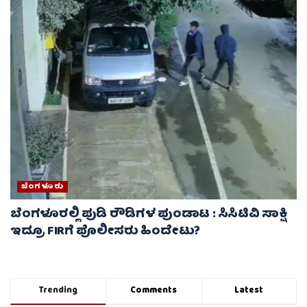
ಬೆಂಗಳೂರು
ಬೆಂಗಳೂರಲ್ಲಿ ಪುಡಿ ರೌಡಿಗಳ ಪುಂಡಾಟ : ಸಿಸಿಟಿವಿ ಸಾಕ್ಷಿ
ಇದ್ರೂ FIRಗೆ ಪೊಲೀಸರು ಹಿಂದೇಟು?
Trending
Comments
Latest