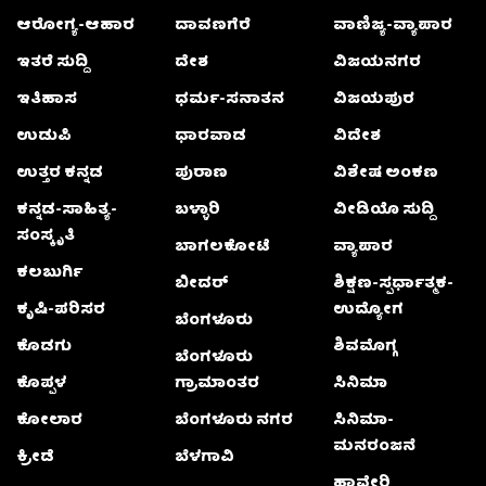
ಆರೋಗ್ಯ-ಆಹಾರ
ದಾವಣಗೆರೆ
ವಾಣಿಜ್ಯ-ವ್ಯಾಪಾರ
ಇತರೆ ಸುದ್ದಿ
ದೇಶ
ವಿಜಯನಗರ
ಇತಿಹಾಸ
ಧರ್ಮ-ಸನಾತನ
ವಿಜಯಪುರ
ಉಡುಪಿ
ಧಾರವಾಡ
ವಿದೇಶ
ಉತ್ತರ ಕನ್ನಡ
ಪುರಾಣ
ವಿಶೇಷ ಅಂಕಣ
ಕನ್ನಡ-ಸಾಹಿತ್ಯ-
ಬಳ್ಳಾರಿ
ವೀಡಿಯೊ ಸುದ್ದಿ
ಸಂಸ್ಕೃತಿ
ಬಾಗಲಕೋಟೆ
ವ್ಯಾಪಾರ
ಕಲಬುರ್ಗಿ
ಬೀದರ್
ಶಿಕ್ಷಣ-ಸ್ಪರ್ಧಾತ್ಮಕ-
ಕೃಷಿ-ಪರಿಸರ
ಉದ್ಯೋಗ
ಬೆಂಗಳೂರು
ಕೊಡಗು
ಶಿವಮೊಗ್ಗ
ಬೆಂಗಳೂರು
ಕೊಪ್ಪಳ
ಗ್ರಾಮಾಂತರ
ಸಿನಿಮಾ
ಕೋಲಾರ
ಬೆಂಗಳೂರು ನಗರ
ಸಿನಿಮಾ-
ಮನರಂಜನೆ
ಕ್ರೀಡೆ
ಬೆಳಗಾವಿ
ಹಾವೇರಿ