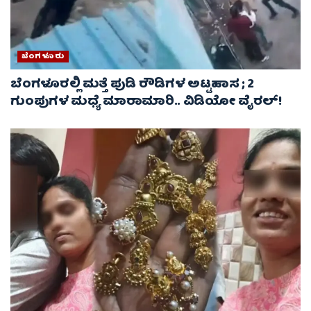
ಬೆಂಗಳೂರು
ಬೆಂಗಳೂರಲ್ಲಿ ಮತ್ತೆ ಪುಡಿ ರೌಡಿಗಳ ಅಟ್ಟಹಾಸ ; 2
ಗುಂಪುಗಳ ಮಧ್ಯೆ ಮಾರಾಮಾರಿ.. ವಿಡಿಯೋ ವೈರಲ್‌!