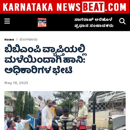
ನಾಗರಾಜ್ ಅರೆಹೊಳೆ
ಪ್ರಧಾನ ಸಂಪಾದಕರು
Home
ಬೆಂಗಳೂರು
ಬಿಬಿಎಂಪಿ ವ್ಯಾಪ್ತಿಯಲ್ಲಿ
ಮಳೆಯಿಂದಾಗಿ ಹಾನಿ:
ಅಧಿಕಾರಿಗಳ ಭೇಟಿ
May 19, 2025