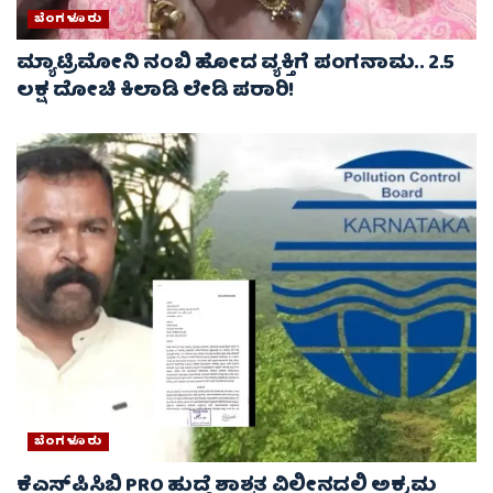
ಬೆಂಗಳೂರು
ಮ್ಯಾಟ್ರಿಮೋನಿ ನಂಬಿ ಹೋದ ವ್ಯಕ್ತಿಗೆ ಪಂಗನಾಮ.. 2.5
ಲಕ್ಷ ದೋಚಿ ಕಿಲಾಡಿ ಲೇಡಿ ಪರಾರಿ!
ಬೆಂಗಳೂರು
ಕೆಎಸ್‌ಪಿಸಿಬಿ PRO ಹುದ್ದೆ ಶಾಶ್ವತ ವಿಲೀನದಲ್ಲಿ ಅಕ್ರಮ