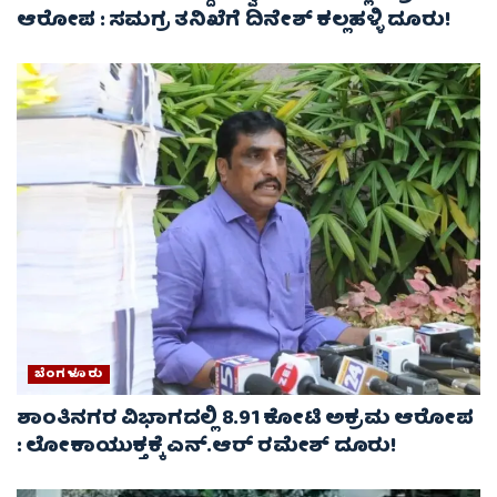
ಆರೋಪ : ಸಮಗ್ರ ತನಿಖೆಗೆ ದಿನೇಶ್ ಕಲ್ಲಹಳ್ಳಿ ದೂರು!
ಬೆಂಗಳೂರು
ಶಾಂತಿನಗರ ವಿಭಾಗದಲ್ಲಿ 8.91 ಕೋಟಿ ಅಕ್ರಮ ಆರೋಪ
: ಲೋಕಾಯುಕ್ತಕ್ಕೆ ಎನ್‌.ಆರ್‌ ರಮೇಶ್‌ ದೂರು!