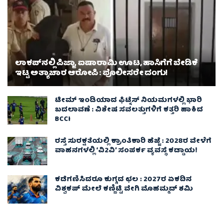
ಲಾಕಪ್‌ನಲ್ಲಿ ಪಿಜ್ಜಾ, ಐಷಾರಾಮಿ ಊಟ, ಹಾಸಿಗೆಗೆ ಬೇಡಿಕೆ
ಇಟ್ಟ ಅತ್ಯಾಚಾರ ಆರೋಪಿ : ಪೊಲೀಸರೇ ದಂಗು!
ಟೀಮ್ ಇಂಡಿಯಾದ ಫಿಟ್ನೆಸ್ ನಿಯಮಗಳಲ್ಲಿ ಭಾರಿ
ಬದಲಾವಣೆ : ವಿಶೇಷ ಸವಲತ್ತುಗಳಿಗೆ ಕತ್ತರಿ ಹಾಕಿದ
BCCI
ರಸ್ತೆ ಸುರಕ್ಷತೆಯಲ್ಲಿ ಕ್ರಾಂತಿಕಾರಿ ಹೆಜ್ಜೆ : 2028ರ ವೇಳೆಗೆ
ವಾಹನಗಳಲ್ಲಿ ‘ವಿ2ವಿ’ ಸಂಪರ್ಕ ವ್ಯವಸ್ಥೆ ಕಡ್ಡಾಯ!
ಕಡೆಗಣಿಸಿದರೂ ಕುಗ್ಗದ ಛಲ : 2027ರ ಏಕದಿನ
ವಿಶ್ವಕಪ್‌ ಮೇಲೆ ಕಣ್ಣಿಟ್ಟಿ ವೇಗಿ ಮೊಹಮ್ಮದ್ ಶಮಿ