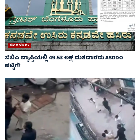
ಬೆಂಗಳೂರು
ಜಿಬಿಎ ವ್ಯಾಪ್ತಿಯಲ್ಲಿ 49.53 ಲಕ್ಷ ಮತದಾರರು ASDDO
ಪಟ್ಟಿಗೆ!