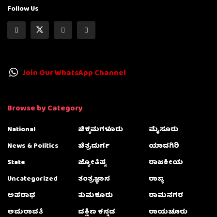
Follow Us
Join Our WhatsApp Channel
Browse by Category
National
ಚಿಕ್ಕಮಗಳೂರು
ಮೈಸೂರು
News & Politics
ಚಿತ್ರದುರ್ಗ
ಯಾದಗಿರಿ
State
ಜ್ಯೋತಿಷ್ಯ
ರಾಜಕೀಯ
Uncategorized
ತಂತ್ರಜ್ಞಾನ
ರಾಜ್ಯ
ಅಪರಾಧ
ತುಮಕೂರು
ರಾಮನಗರ
ಅಮರಾವತಿ
ದಕ್ಷಿಣ ಕನ್ನಡ
ರಾಯಚೂರು