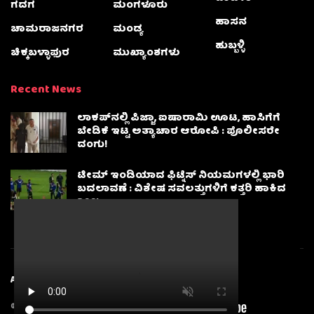
ಗದಗ
ಮಂಗಳೂರು
ಹಾಸನ
ಚಾಮರಾಜನಗರ
ಮಂಡ್ಯ
ಹುಬ್ಬಳ್ಳಿ
ಚಿಕ್ಕಬಳ್ಳಾಫುರ
ಮುಖ್ಯಾಂಶಗಳು
Recent News
ಲಾಕಪ್‌ನಲ್ಲಿ ಪಿಜ್ಜಾ, ಐಷಾರಾಮಿ ಊಟ, ಹಾಸಿಗೆಗೆ
ಬೇಡಿಕೆ ಇಟ್ಟ ಅತ್ಯಾಚಾರ ಆರೋಪಿ : ಪೊಲೀಸರೇ
ದಂಗು!
ಟೀಮ್ ಇಂಡಿಯಾದ ಫಿಟ್ನೆಸ್ ನಿಯಮಗಳಲ್ಲಿ ಭಾರಿ
ಬದಲಾವಣೆ : ವಿಶೇಷ ಸವಲತ್ತುಗಳಿಗೆ ಕತ್ತರಿ ಹಾಕಿದ
BCCI
About
Advertise
Privacy & Policy
Contact Us
© 2025
Karnatakanewsbeat