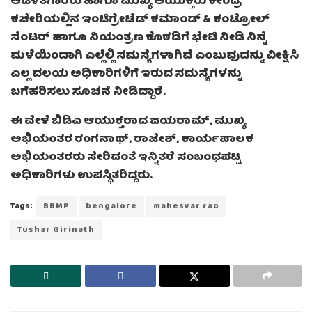
ಆಡಳಿತಗಾರರು ಹಾಗೂ ಮುಖ್ಯ ಆಯುಕ್ತರು ಕೇಂದ್ರ
ಕಚೇರಿಯಲ್ಲಿನ ಇಂಟಿಗ್ರೇಟೆಡ್ ಕಮಾಂಡ್ & ಕಂಟ್ರೋಲ್
ಸೆಂಟರ್ ಹಾಗೂ ನಿಯಂತ್ರಣ ಕೊಠಡಿಗೆ ಭೇಟಿ ನೀಡಿ ನಿನ್ನೆ
ಮಳೆಯಿಂದಾಗಿ ಎಲ್ಲೆಲ್ಲಿ ಸಮಸ್ಯೆಗಳಾಗಿವೆ ಎಂಬುವುದನ್ನು ವೀಕ್ಷಿಸಿ
ಎಲ್ಲ ವಲಯ ಅಧಿಕಾರಿಗಳಿಗೆ ಇರುವ ಸಮಸ್ಯೆಗಳನ್ನು
ಬಗೆಹರಿಸಲು ಸೂಚನೆ ನೀಡಿದ್ದಾರೆ.
ಈ ವೇಳೆ ಬಿಡಿಎ ಆಯುಕ್ತರಾದ ಜಯರಾಮ್, ಮುಖ್ಯ
ಅಭಿಯಂತರ ರಂಗನಾಥ್, ರಾಜೇಶ್, ಕಾರ್ಯಪಾಲಕ
ಅಭಿಯಂತರರು ಸೇರಿದಂತೆ ಇನ್ನಿತರೆ ಸಂಬಂಧಪಟ್ಟ
ಅಧಿಕಾರಿಗಳು ಉಪಸ್ಥಿತರಿದ್ದರು.
Tags:
BBMP
bengalore
mahesvar rao
Tushar Girinath