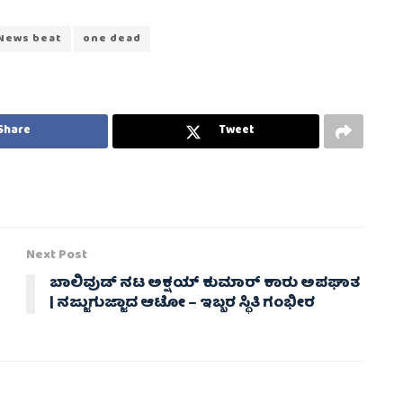
News beat
one dead
Share
Tweet
Next Post
ಬಾಲಿವುಡ್ ನಟ ಅಕ್ಷಯ್ ಕುಮಾರ್ ಕಾರು ಅಪಘಾತ
| ನಜ್ಜುಗುಜ್ಜಾದ ಆಟೋ – ಇಬ್ಬರ ಸ್ಥಿತಿ ಗಂಭೀರ