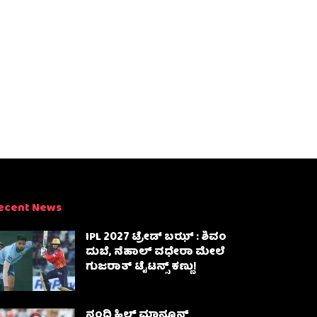
ecent News
IPL 2027 ಟ್ರೇಡ್‌ ಬಝ್ : ಶಿವಂ
ದುಬೆ, ನೆಹಾಲ್ ವಧೇರಾ ಮೇಲೆ
ಗುಜರಾತ್ ಟೈಟನ್ಸ್ ಕಣ್ಣು!
ನಂದಿ ಹಿಲ್ಸ್ ಮಾನ್ಸೂನ್