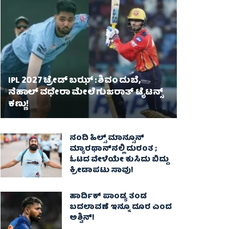
IPL 2027 ಟ್ರೇಡ್‌ ಬಝ್ : ಶಿವಂ ದುಬೆ,
ನೆಹಾಲ್ ವಧೇರಾ ಮೇಲೆ ಗುಜರಾತ್ ಟೈಟನ್ಸ್
ಕಣ್ಣು!
ನಂದಿ ಹಿಲ್ಸ್ ಮಾನ್ಸೂನ್
ಮ್ಯಾರಥಾನ್‌ನಲ್ಲಿ ದುರಂತ ;
ಓಟದ ವೇಳೆಯೇ ಕುಸಿದು ಬಿದ್ದು
ಕ್ರೀಡಾಪಟು ಸಾವು!
ಹಾರ್ದಿಕ್ ಪಾಂಡ್ಯ ತಂಡ
ಬದಲಾವಣೆ ಇನ್ನೂ ದೂರ ಎಂದ
ಅಶ್ವಿನ್​!