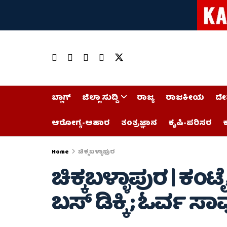
ಬ್ಲಾಗ್
ಜಿಲ್ಲಾ ಸುದ್ದಿ
ರಾಜ್ಯ
ರಾಜಕೀಯ
ದೇ
ಆರೋಗ್ಯ-ಆಹಾರ
ತಂತ್ರಜ್ಞಾನ
ಕೃಷಿ-ಪರಿಸರ
ಕ
Home
ಚಿಕ್ಕಬಳ್ಳಾಫುರ
ಚಿಕ್ಕಬಳ್ಳಾಪುರ | ಕಂಟೈ
ಬಸ್ ಡಿಕ್ಕಿ ; ಓರ್ವ 