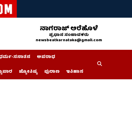
ನಾಗರಾಜ್ ಅರೆಹೊಳೆ
ಪ್ರಧಾನ ಸಂಪಾದಕರು
newsbeatkarnataka@gmail.com
ಧರ್ಮ-ಸನಾತನ
ಅಪರಾಧ
್ಯಾಪಾರ
ಜ್ಯೋತಿಷ್ಯ
ಪುರಾಣ
ಇತಿಹಾಸ