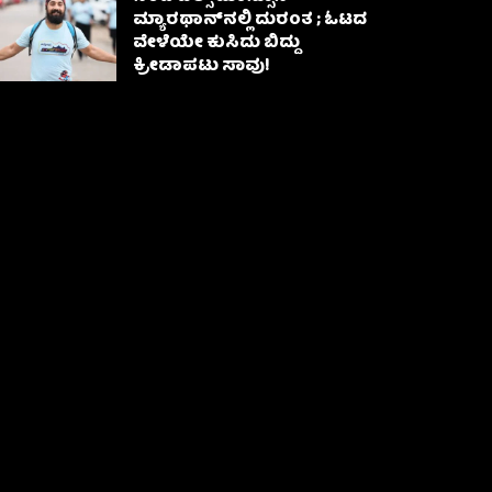
ಮ್ಯಾರಥಾನ್‌ನಲ್ಲಿ ದುರಂತ ; ಓಟದ
ವೇಳೆಯೇ ಕುಸಿದು ಬಿದ್ದು
ಕ್ರೀಡಾಪಟು ಸಾವು!