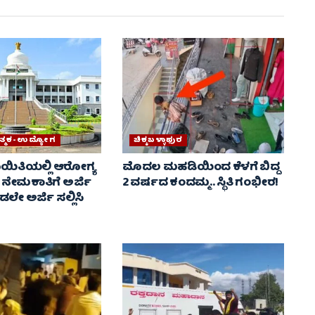
್ಧಾತ್ಮಕ-ಉದ್ಯೋಗ
ಚಿಕ್ಕಬಳ್ಳಾಫುರ
ಾಯಿತಿಯಲ್ಲಿ ಆರೋಗ್ಯ
ಮೊದಲ ಮಹಡಿಯಿಂದ ಕೆಳಗೆ ಬಿದ್ದ
 ನೇಮಕಾತಿಗೆ ಅರ್ಜಿ
2 ವರ್ಷದ ಕಂದಮ್ಮ.. ಸ್ಥಿತಿ ಗಂಭೀರ!
ಡಲೇ ಅರ್ಜಿ ಸಲ್ಲಿಸಿ