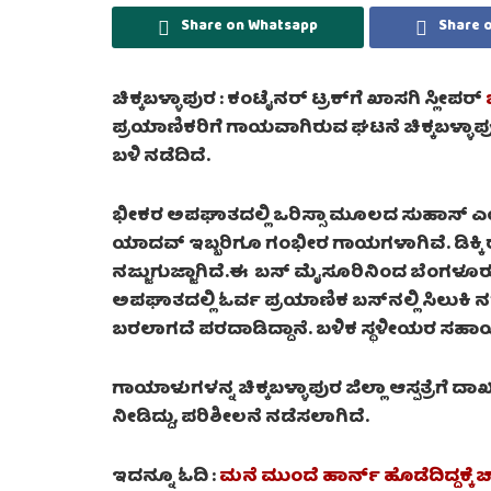
Share on Whatsapp
Share 
ಚಿಕ್ಕಬಳ್ಳಾಪುರ : ಕಂಟೈನರ್ ಟ್ರಕ್‌ಗೆ ಖಾಸಗಿ ಸ್ಲೀಪರ್
ಪ್ರಯಾಣಿಕರಿಗೆ ಗಾಯವಾಗಿರುವ ಘಟನೆ ಚಿಕ್ಕಬಳ್ಳಾಪು
ಬಳಿ ನಡೆದಿದೆ.
ಭೀಕರ ಅಪಘಾತದಲ್ಲಿ ಒರಿಸ್ಸಾ ಮೂಲದ ಸುಹಾಸ್​ ಎಂಬಾ
ಯಾದವ್ ಇಬ್ಬರಿಗೂ ಗಂಭೀರ ಗಾಯಗಳಾಗಿವೆ. ಡಿಕ್ಕಿ
ನಜ್ಜುಗುಜ್ಜಾಗಿದೆ.ಈ ​ ಬಸ್​ ಮೈಸೂರಿನಿಂದ ಬೆಂಗಳೂರು
ಅಪಘಾತದಲ್ಲಿ ಓರ್ವ ಪ್ರಯಾಣಿಕ ಬಸ್‌ನಲ್ಲಿ ಸಿಲುಕಿ ನ
ಬರಲಾಗದೆ ಪರದಾಡಿದ್ದಾನೆ. ಬಳಿಕ ಸ್ಥಳೀಯರ ಸಹಾ
ಗಾಯಾಳುಗಳನ್ನ ಚಿಕ್ಕಬಳ್ಳಾಪುರ ಜಿಲ್ಲಾ ಆಸ್ಪತ್ರೆಗೆ ದ
ನೀಡಿದ್ದು, ಪರಿಶೀಲನೆ ನಡೆಸಲಾಗಿದೆ.
ಇದನ್ನೂ ಓದಿ :
ಮನೆ ಮುಂದೆ ಹಾರ್ನ್ ಹೊಡೆದಿದ್ದಕ್ಕೆ 