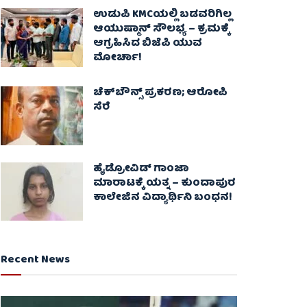
ಉಡುಪಿ KMCಯಲ್ಲಿ ಬಡವರಿಗಿಲ್ಲ
ಆಯುಷ್ಮಾನ್ ಸೌಲಭ್ಯ – ಕ್ರಮಕ್ಕೆ
ಆಗ್ರಹಿಸಿದ ಬಿಜೆಪಿ ಯುವ
ಮೋರ್ಚಾ!
ಚೆಕ್​ಬೌನ್ಸ್​ ಪ್ರಕರಣ; ಆರೋಪಿ
ಸೆರೆ
ಹೈಡ್ರೋವಿಡ್ ಗಾಂಜಾ
ಮಾರಾಟಕ್ಕೆ ಯತ್ನ – ಕುಂದಾಪುರ
ಕಾಲೇಜಿನ ವಿದ್ಯಾರ್ಥಿನಿ ಬಂಧನ!
Recent News