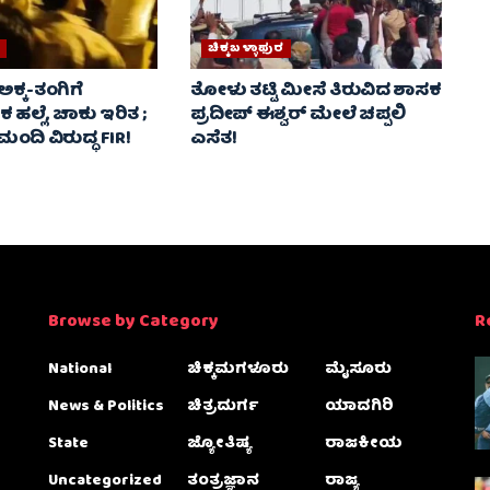
ಚಿಕ್ಕಬಳ್ಳಾಫುರ
 ಅಕ್ಕ-ತಂಗಿಗೆ
ತೋಳು ತಟ್ಟಿ ಮೀಸೆ ತಿರುವಿದ ಶಾಸಕ
ಹಲ್ಲೆ, ಚಾಕು ಇರಿತ ;
ಪ್ರದೀಪ್ ಈಶ್ವರ್ ಮೇಲೆ ಚಪ್ಪಲಿ
ು ಮಂದಿ ವಿರುದ್ಧ FIR!
ಎಸೆತ!
Browse by Category
R
National
ಚಿಕ್ಕಮಗಳೂರು
ಮೈಸೂರು
News & Politics
ಚಿತ್ರದುರ್ಗ
ಯಾದಗಿರಿ
State
ಜ್ಯೋತಿಷ್ಯ
ರಾಜಕೀಯ
Uncategorized
ತಂತ್ರಜ್ಞಾನ
ರಾಜ್ಯ