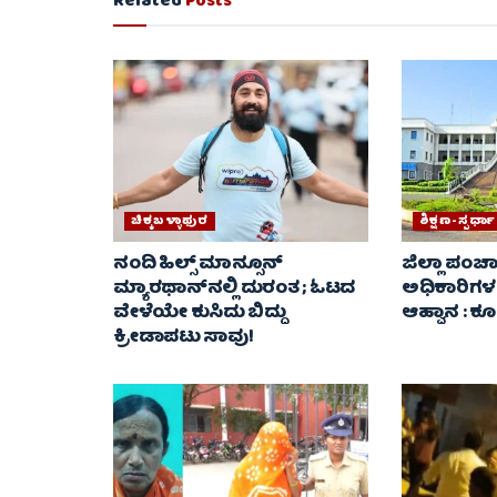
Related
Posts
ಚಿಕ್ಕಬಳ್ಳಾಫುರ
ಶಿಕ್ಷಣ-ಸ್ಪರ
ನಂದಿ ಹಿಲ್ಸ್ ಮಾನ್ಸೂನ್
ಜಿಲ್ಲಾ ಪಂಚ
ಮ್ಯಾರಥಾನ್‌ನಲ್ಲಿ ದುರಂತ ; ಓಟದ
ಅಧಿಕಾರಿಗಳ
ವೇಳೆಯೇ ಕುಸಿದು ಬಿದ್ದು
ಆಹ್ವಾನ : ಕೂ
ಕ್ರೀಡಾಪಟು ಸಾವು!