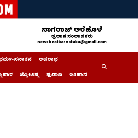
ನಾಗರಾಜ್ ಅರೆಹೊಳೆ
ಪ್ರಧಾನ ಸಂಪಾದಕರು
newsbeatkarnataka@gmail.com
ಧರ್ಮ-ಸನಾತನ
ಅಪರಾಧ
್ಯಾಪಾರ
ಜ್ಯೋತಿಷ್ಯ
ಪುರಾಣ
ಇತಿಹಾಸ