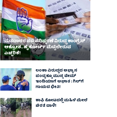
ಮತದಾರರ ಪಟ್ಟಿ ಪರಿಷ್ಕರಣೆ ವಿರುದ್ಧ ಕಾಂಗ್ರೆಸ್
ಆಕ್ರೋಶ.. ಹೈಕೋರ್ಟ್ ಮೆಟ್ಟಿಲೇರುವ
ಎಚ್ಚರಿಕೆ!
ಲಂಕಾ ವಿರುದ್ಧದ ಅಭ್ಯಾಸ
ಪಂದ್ಯಕ್ಕೂ ಮುನ್ನ ಟೀಮ್
ಇಂಡಿಯಾಗೆ ಆಘಾತ : ಗಿಲ್‌ಗೆ
ಗಾಯದ ಭೀತಿ!
ಕಾಫಿ ತೋಟದಲ್ಲಿ ಮಹಿಳೆ ಮೇಲೆ
ಚಿರತೆ ದಾಳಿ!