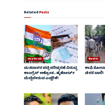
Related
Posts
ರಾಜಕೀಯ
ಕೊಡಗು
ಮತದಾರರ ಪಟ್ಟಿ ಪರಿಷ್ಕರಣೆ ವಿರುದ್ಧ
ಕಾಫಿ ತೋಟದಲ
ಕಾಂಗ್ರೆಸ್ ಆಕ್ರೋಶ.. ಹೈಕೋರ್ಟ್
ಚಿರತೆ ದಾಳಿ!
ಮೆಟ್ಟಿಲೇರುವ ಎಚ್ಚರಿಕೆ!