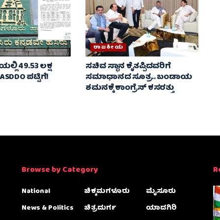
ರಾಜಕೀಯ
ಿಯಲ್ಲಿ 49.53 ಲಕ್ಷ
ಸಚಿವ ಸ್ಥಾನ ಕೈತಪ್ಪಿದವರಿಗೆ
DDO ಪಟ್ಟಿಗೆ!
ಸಮಾಧಾನದ ಸೂತ್ರ.. ಬಂಡಾಯ
ಶಮನಕ್ಕೆ ಕಾಂಗ್ರೆಸ್ ಕಸರತ್ತು
Browse by Category
R
National
ಚಿಕ್ಕಮಗಳೂರು
ಮೈಸೂರು
News & Politics
ಚಿತ್ರದುರ್ಗ
ಯಾದಗಿರಿ