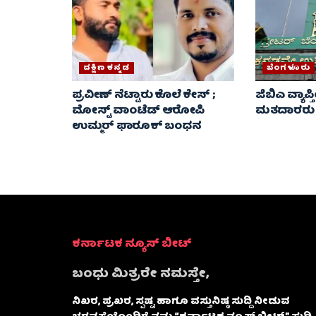
ದಕ್ಷಿಣ ಕನ್ನಡ
ಬೆಂಗಳೂರು
ಪ್ರವೀಣ್ ನೆಟ್ಟಾರು ಕೊಲೆ ಕೇಸ್ ​;
ಜಿಬಿಎ ವ್ಯಾಪ್ತ
ಮೋಸ್ಟ್ ವಾಂಟೆಡ್‌ ಆರೋಪಿ
ಮತದಾರರು AS
ಉಮ್ಮರ್ ಫಾರೂಕ್ ಬಂಧನ
ಕರ್ನಾಟಕ ನ್ಯೂಸ್ ಬೀಟ್
ಬಂಧು ಮಿತ್ರರೇ ನಮಸ್ತೇ,
ನಿಖರ, ಪ್ರಖರ, ಸ್ಪಷ್ಟ ಹಾಗೂ ವಸ್ತುನಿಷ್ಠ ಸುದ್ದಿ ನೀಡುವ