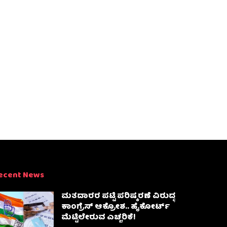
ecent News
ಮತದಾರರ ಪಟ್ಟಿ ಪರಿಷ್ಕರಣೆ ವಿರುದ್ಧ
ಕಾಂಗ್ರೆಸ್ ಆಕ್ರೋಶ.. ಹೈಕೋರ್ಟ್
ಮೆಟ್ಟಿಲೇರುವ ಎಚ್ಚರಿಕೆ!