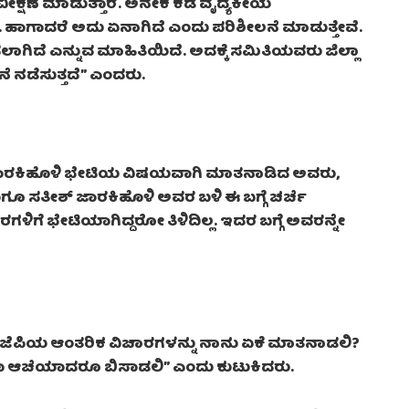
್ಷಣೆ ಮಾಡುತ್ತಾರೆ. ಅನೇಕ ಕಡೆ ವೈದ್ಯಕೀಯ
ಹಾಗಾದರೆ ಅದು ಏನಾಗಿದೆ ಎಂದು ಪರಿಶೀಲನೆ ಮಾಡುತ್ತೇವೆ.
ಳಿಸಲಾಗಿದೆ ಎನ್ನುವ ಮಾಹಿತಿಯಿದೆ. ಅದಕ್ಕೆ ಸಮಿತಿಯವರು ಜಿಲ್ಲಾ
ನೆ ನಡೆಸುತ್ತದೆ” ಎಂದರು.
ಜಾರಕಿಹೊಳಿ ಭೇಟಿಯ ವಿಷಯವಾಗಿ ಮಾತನಾಡಿದ ಅವರು,
ಹಾಗೂ ಸತೀಶ್ ಜಾರಕಿಹೊಳಿ ಅವರ ಬಳಿ ಈ ಬಗ್ಗೆ ಚರ್ಚೆ
ರಗಳಿಗೆ ಭೇಟಿಯಾಗಿದ್ದರೋ ತಿಳಿದಿಲ್ಲ. ಇದರ ಬಗ್ಗೆ ಅವರನ್ನೇ
ಬಿಜೆಪಿಯ ಆಂತರಿಕ ವಿಚಾರಗಳನ್ನು ನಾನು ಏಕೆ ಮಾತನಾಡಲಿ?
ಅಥವಾ ಆಚೆಯಾದರೂ ಬಿಸಾಡಲಿ” ಎಂದು‌ ಕುಟುಕಿದರು.