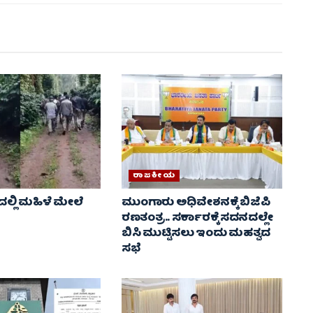
ರಾಜಕೀಯ
್ಲಿ ಮಹಿಳೆ ಮೇಲೆ
ಮುಂಗಾರು ಅಧಿವೇಶನಕ್ಕೆ ಬಿಜೆಪಿ
ರಣತಂತ್ರ.. ಸರ್ಕಾರಕ್ಕೆ ಸದನದಲ್ಲೇ
ಬಿಸಿ ಮುಟ್ಟಿಸಲು ಇಂದು ಮಹತ್ವದ
ಸಭೆ