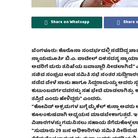
Share on Whatsapp
Share 
ಬೆಂಗಳೂರು: ಕೊರೊನಾ ಸಂದರ್ಭದಲ್ಲಿ ನಡೆದಿದ್ದ ಚಾಮ
ನ್ಯಾಯಮೂರ್ತಿ ಬಿ.ಎ. ಪಾಟೀಲ್‌ ಏಕಸದಸ್ಯ ನ್ಯಾಯಾಂಗ
ಅವರಿಗೆ ಮರು ತನಿಖೆಯ ಜವಾಬ್ದಾರಿ ನೀಡಲಾಗಿದೆ” ಎಂ
ಸಚಿವ ಸಂಪುಟ ಉಪ ಸಮಿತಿ ಸಭೆ ನಂತರ ಸುದ್ದಿಗ
ನಡೆದ ವೇಳೆ ನಾನು ಹಾಗೂ ಸಿದ್ದರಾಮಯ್ಯ ಅವರು ಸ್ಥಳಕ
ಕುಟುಂಬವರ್ಗದವರನ್ನು ಸಹ ಭೇಟಿ ಮಾಡಲಾಗಿತ್ತು. ಈ 
ತಪ್ಪಿದೆ ಎಂದು ಹೇಳಿದ್ದರು” ಎಂದರು.
“ಕೋವಿಡ್ ಅಕ್ರಮಗಳ ಬಗ್ಗೆ ಮೈಕೆಲ್ ಕುನ್ಹಾ ಅವರು ಅ
ಕೂಲಂಕುಷವಾಗಿ ಅಧ್ಯಯನ ಮಾಡಬೇಕಾಗುತ್ತದೆ. ಇದರ
ವಿಚಾರಗಳನ್ನು ಗಮನಿಸಲು ಸಹಾಯ ತೆಗೆದುಕೊಳ್ಳಲಾಗು
“ಸುಮಾರು 29 ಜನ ಅಧಿಕಾರಿಗಳು ಸಮಿತಿ ನೀಡಿರುವ ನೋಟ