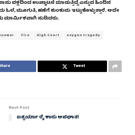
 ನಾನು ಪಕ್ಷದಿಂದ ಉಚ್ಚಾಟನೆ ಮಾಡುತ್ತಿದ್ದೆ ಎನ್ನುವ ಹಿಂದಿನ
ದು ಓಲೆ, ಮೂಗುತಿ, ಹಣೆಗೆ ಕುಂಕುಮ ಇಟ್ಟುಕೊಳ್ಳುತ್ತಾರೆ. ಅದೇ
ಎಂದು ಮಾರ್ಮಿಕವಾಗಿ ನುಡಿದರು.
kuamar
Fire
High Court
oxygen tragedy
Share
Tweet
Next Post
ಐಶ್ವರ್ಯಾ ರೈ ಕಾರು ಅಪಘಾತ!