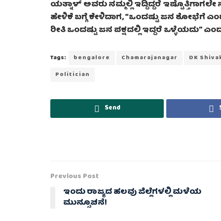
ಯತ್ನಾಳ್ ಅವರು ನಮ್ಮಲ್ಲಿ ಇದ್ದಿದ್ದರೆ ಇಷ್ಟೊತ್ತಿಗಾಗಲೇ
ಹೇಳಿಕೆ ಬಗ್ಗೆ ಕೇಳಿದಾಗ, “ಒಂದಷ್ಟು ಜನ ಶೋಭೆಗೆ ಎಂ
ರೀತಿ ಒಂದಷ್ಟು ಜನ ಪಕ್ಷದಲ್ಲಿ ಇದ್ದರೆ ಒಳ್ಳೆಯದು” 
Tags:
bengalore
Chamarajanagar
DK Shiva
Politician
Send
Previous Post
ಇಂದು ರಾಜ್ಯದ ಹಲವು ಜಿಲ್ಲೆಗಳಲ್ಲಿ ಮಳೆಯ
ಮುನ್ಸೂಚನೆ!