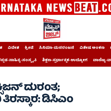
ಶ
ವಿದೇಶ
ಕ್ರೀಡೆ
ಸಿನಿಮಾ-ಮನರಂಜನೆ
ವಿಶೇಷ ಅಂಕಣ
ನ್ನಡ-ಸಾಹಿತ್ಯ-ಸಂಸ್ಕೃತಿ
ಶಿಕ್ಷಣ-ಸ್ಪರ್ಧಾತ್ಮಕ-ಉದ್ಯೋಗ
ವಾಣಿಜ್ಯ-ವ
ಿಜನ್ ದುರಂತ;
ತಿರಸ್ಕಾರ: ಡಿಸಿಎಂ