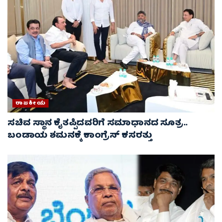
ರಾಜಕೀಯ
ಸಚಿವ ಸ್ಥಾನ ಕೈತಪ್ಪಿದವರಿಗೆ ಸಮಾಧಾನದ ಸೂತ್ರ..
ಬಂಡಾಯ ಶಮನಕ್ಕೆ ಕಾಂಗ್ರೆಸ್ ಕಸರತ್ತು