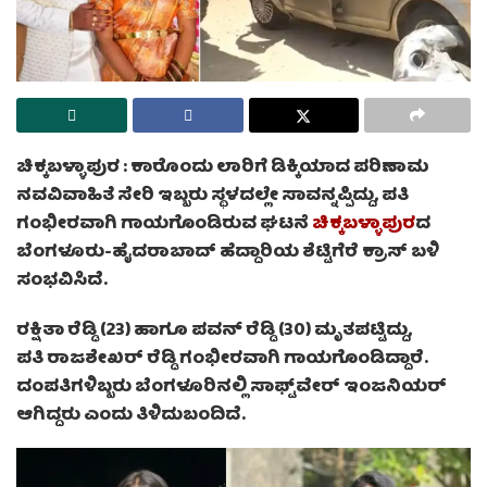
ಚಿಕ್ಕಬಳ್ಳಾಪುರ :
ಕಾರೊಂದು ಲಾರಿಗೆ ಡಿಕ್ಕಿಯಾದ ಪರಿಣಾಮ
ನವವಿವಾಹಿತೆ ಸೇರಿ ಇಬ್ಬರು ಸ್ಥಳದಲ್ಲೇ ಸಾವನ್ನಪ್ಪಿದ್ದು, ಪತಿ
ಗಂಭೀರವಾಗಿ ಗಾಯಗೊಂಡಿರುವ ಘಟನೆ
ಚಿಕ್ಕಬಳ್ಳಾಪುರ
ದ
ಬೆಂಗಳೂರು-ಹೈದರಾಬಾದ್ ಹೆದ್ದಾರಿಯ ಶೆಟ್ಟಿಗೆರೆ ಕ್ರಾಸ್ ಬಳಿ
ಸಂಭವಿಸಿದೆ.
ರಕ್ಷಿತಾ ರೆಡ್ಡಿ (23) ಹಾಗೂ ಪವನ್ ರೆಡ್ಡಿ (30) ಮೃತಪಟ್ಟಿದ್ದು,
ಪತಿ ರಾಜಶೇಖರ್ ರೆಡ್ಡಿ ಗಂಭೀರವಾಗಿ ಗಾಯಗೊಂಡಿದ್ದಾರೆ.
ದಂಪತಿಗಳಿಬ್ಬರು ಬೆಂಗಳೂರಿನಲ್ಲಿ ಸಾಫ್ಟ್‌ವೇರ್‌ ಇಂಜನಿಯರ್
ಆಗಿದ್ದರು ಎಂದು ತಿಳಿದುಬಂದಿದೆ.