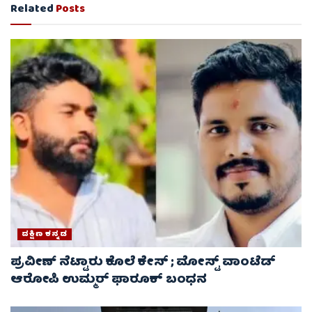
Related
Posts
ದಕ್ಷಿಣ ಕನ್ನಡ
ಪ್ರವೀಣ್ ನೆಟ್ಟಾರು ಕೊಲೆ ಕೇಸ್ ​; ಮೋಸ್ಟ್ ವಾಂಟೆಡ್‌
ಆರೋಪಿ ಉಮ್ಮರ್ ಫಾರೂಕ್ ಬಂಧನ