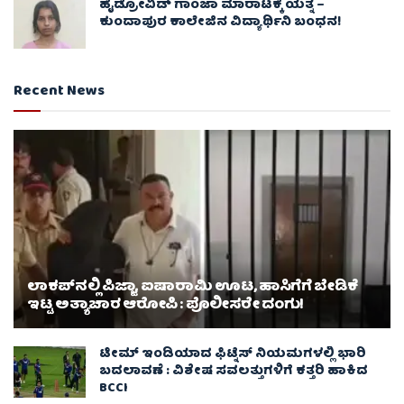
ಹೈಡ್ರೋವಿಡ್ ಗಾಂಜಾ ಮಾರಾಟಕ್ಕೆ ಯತ್ನ –
ಕುಂದಾಪುರ ಕಾಲೇಜಿನ ವಿದ್ಯಾರ್ಥಿನಿ ಬಂಧನ!
Recent News
ಲಾಕಪ್‌ನಲ್ಲಿ ಪಿಜ್ಜಾ, ಐಷಾರಾಮಿ ಊಟ, ಹಾಸಿಗೆಗೆ ಬೇಡಿಕೆ
ಇಟ್ಟ ಅತ್ಯಾಚಾರ ಆರೋಪಿ : ಪೊಲೀಸರೇ ದಂಗು!
ಟೀಮ್ ಇಂಡಿಯಾದ ಫಿಟ್ನೆಸ್ ನಿಯಮಗಳಲ್ಲಿ ಭಾರಿ
ಬದಲಾವಣೆ : ವಿಶೇಷ ಸವಲತ್ತುಗಳಿಗೆ ಕತ್ತರಿ ಹಾಕಿದ
BCCI