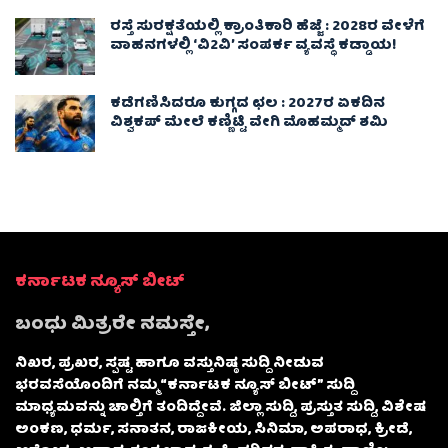
ರಸ್ತೆ ಸುರಕ್ಷತೆಯಲ್ಲಿ ಕ್ರಾಂತಿಕಾರಿ ಹೆಜ್ಜೆ : 2028ರ ವೇಳೆಗೆ
ವಾಹನಗಳಲ್ಲಿ ‘ವಿ2ವಿ’ ಸಂಪರ್ಕ ವ್ಯವಸ್ಥೆ ಕಡ್ಡಾಯ!
ಕಡೆಗಣಿಸಿದರೂ ಕುಗ್ಗದ ಛಲ : 2027ರ ಏಕದಿನ
ವಿಶ್ವಕಪ್‌ ಮೇಲೆ ಕಣ್ಣಿಟ್ಟಿ ವೇಗಿ ಮೊಹಮ್ಮದ್ ಶಮಿ
ಕರ್ನಾಟಕ ನ್ಯೂಸ್ ಬೀಟ್
ಬಂಧು ಮಿತ್ರರೇ ನಮಸ್ತೇ,
ನಿಖರ, ಪ್ರಖರ, ಸ್ಪಷ್ಟ ಹಾಗೂ ವಸ್ತುನಿಷ್ಠ ಸುದ್ದಿ ನೀಡುವ
ಭರವಸೆಯೊಂದಿಗೆ ನಮ್ಮ “ಕರ್ನಾಟಕ ನ್ಯೂಸ್ ಬೀಟ್” ಸುದ್ದಿ
ಮಾಧ್ಯಮವನ್ನು ಚಾಲ್ತಿಗೆ ತಂದಿದ್ದೇವೆ. ಜಿಲ್ಲಾ ಸುದ್ದಿ, ಪ್ರಸ್ತುತ ಸುದ್ದಿ, ವಿಶೇಷ
ಅಂಕಣ, ಧರ್ಮ, ಸನಾತನ, ರಾಜಕೀಯ, ಸಿನಿಮಾ, ಅಪರಾಧ, ಕ್ರೀಡೆ,