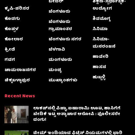
ಬೀದರ್
ಶಿಕ್ಷಣ-ಸ್ಪರ್ಧಾತ್ಮಕ-
ಕೃಷಿ-ಪರಿಸರ
ಉದ್ಯೋಗ
ಬೆಂಗಳೂರು
ಕೊಡಗು
ಶಿವಮೊಗ್ಗ
ಬೆಂಗಳೂರು
ಕೊಪ್ಪಳ
ಗ್ರಾಮಾಂತರ
ಸಿನಿಮಾ
ಕೋಲಾರ
ಬೆಂಗಳೂರು ನಗರ
ಸಿನಿಮಾ-
ಮನರಂಜನೆ
ಕ್ರೀಡೆ
ಬೆಳಗಾವಿ
ಹಾವೇರಿ
ಗದಗ
ಮಂಗಳೂರು
ಹಾಸನ
ಚಾಮರಾಜನಗರ
ಮಂಡ್ಯ
ಹುಬ್ಬಳ್ಳಿ
ಚಿಕ್ಕಬಳ್ಳಾಫುರ
ಮುಖ್ಯಾಂಶಗಳು
Recent News
ಲಾಕಪ್‌ನಲ್ಲಿ ಪಿಜ್ಜಾ, ಐಷಾರಾಮಿ ಊಟ, ಹಾಸಿಗೆಗೆ
ಬೇಡಿಕೆ ಇಟ್ಟ ಅತ್ಯಾಚಾರ ಆರೋಪಿ : ಪೊಲೀಸರೇ
ದಂಗು!
ಟೀಮ್ ಇಂಡಿಯಾದ ಫಿಟ್ನೆಸ್ ನಿಯಮಗಳಲ್ಲಿ ಭಾರಿ