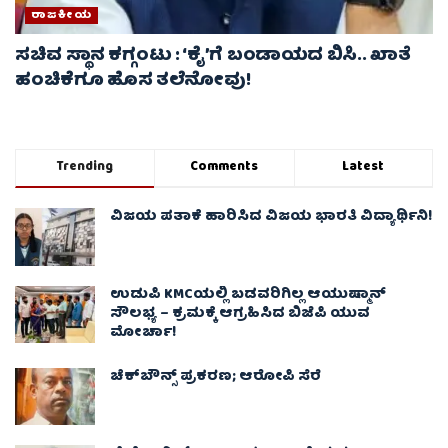
ರಾಜಕೀಯ
ಸಚಿವ ಸ್ಥಾನ ಕಗ್ಗಂಟು : ‘ಕೈ’ಗೆ ಬಂಡಾಯದ ಬಿಸಿ.. ಖಾತೆ
ಹಂಚಿಕೆಗೂ ಹೊಸ ತಲೆನೋವು!
Trending
Comments
Latest
ವಿಜಯ ಪತಾಕೆ ಹಾರಿಸಿದ ವಿಜಯ ಭಾರತಿ ವಿದ್ಯಾರ್ಥಿನಿ!
ಉಡುಪಿ KMCಯಲ್ಲಿ ಬಡವರಿಗಿಲ್ಲ ಆಯುಷ್ಮಾನ್
ಸೌಲಭ್ಯ – ಕ್ರಮಕ್ಕೆ ಆಗ್ರಹಿಸಿದ ಬಿಜೆಪಿ ಯುವ
ಮೋರ್ಚಾ!
ಚೆಕ್​ಬೌನ್ಸ್​ ಪ್ರಕರಣ; ಆರೋಪಿ ಸೆರೆ