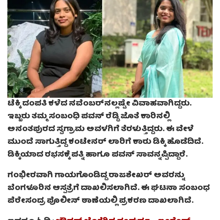
ಟೆಕ್ಕಿ ದಂಪತಿ ಕಳೆದ ನವೆಂಬರ್‌ನಲ್ಲಷ್ಟೇ ವಿವಾಹವಾಗಿದ್ದರು.
ಇಬ್ಬರು ತಮ್ಮ ಸಂಬಂಧಿ ಪವನ್ ರೆಡ್ಡಿ ಜೊತೆ ಕಾರಿನಲ್ಲಿ
ಅನಂತಪುರದ ಸ್ವಗ್ರಾಮ ಅವಳಗಿಗೆ ತೆರಳುತ್ತಿದ್ದರು. ಈ ವೇಳೆ
ಮುಂದೆ ಸಾಗುತ್ತಿದ್ದ ಕಂಟೇನರ್ ಲಾರಿಗೆ ಕಾರು ಡಿಕ್ಕಿ ಹೊಡೆದಿದೆ.
ಡಿಕ್ಕಿಯಾದ ರಭಸಕ್ಕೆ ಪತ್ನಿ ಹಾಗೂ ಪವನ್ ಸಾವನ್ನಪ್ಪಿದ್ದಾರೆ.
ಗಂಭೀರವಾಗಿ ಗಾಯಗೊಂಡಿದ್ದ ರಾಜಶೇಖರ್ ಅವರನ್ನು
ಬೆಂಗಳೂರಿನ ಆಸ್ಪತ್ರೆಗೆ ದಾಖಲಿಸಲಾಗಿದೆ. ಈ ಘಟನಾ ಸಂಬಂಧ
ಪೆರೇಸಂದ್ರ ಪೊಲೀಸ್ ಠಾಣೆಯಲ್ಲಿ ಪ್ರಕರಣ ದಾಖಲಾಗಿದೆ.