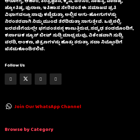
ಆರೋಗ್ಯ, ಆಹಾರ, ತಂತ್ರಜ್ಞಾನ, ಕೃಷಿ, ಪರಿಸರ, ಸಾಹಿತ್ಯ, ವಾಣಿಜ್ಯ,
ಜ್ಯೋತಿಷ್ಯ, ಪುರಾಣ, ಇತಿಹಾಸ ಸೇರಿದಂತೆ ಈ ಸಮಾಜದ ಪ್ರತಿ
ವಿಭಾಗದಲ್ಲೂ ನಾವು ಕಣ್ಣಿಡುತ್ತಾ, ಅಲ್ಲಿನ ಆಗು-ಹೋಗುಗಳನ್ನು
ನಿರಂತರವಾಗಿ ನಿಮ್ಮ ಮುಂದೆ ತೆರೆದಿಡುತ್ತಾ ಸಾಗುತ್ತೇವೆ. ಒಟ್ಟಿನಲ್ಲಿ,
ಬರವಣಿಗೆಯಲ್ಲೇ ಭಗವಂತನನ್ನ ಕಾಣುತ್ತಿರುವ, ಸದೃಢ ತಂಡದೊಂದಿಗೆ,
ಕರ್ನಾಟಕ ನ್ಯೂಸ್ ಬೀಟ್ ಸುದ್ದಿ ಮಾಧ್ಯಮವು, ವಿಶೇಷವಾಗಿ ಸುದ್ದಿ,
ವರದಿ, ಅಂಕಣ, ಚಿತ್ರಣಗಳನ್ನು ಹೊತ್ತು ತರುತ್ತಾ, ಸದಾ ನಿಮ್ಮೊಂದಿಗೆ
ಬೆಸೆದುಕೊಂಡಿರಲಿದೆ.
Follow Us
Join Our WhatsApp Channel
Browse by Category