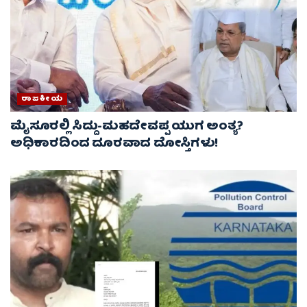
ರಾಜಕೀಯ
ಮೈಸೂರಲ್ಲಿ ಸಿದ್ದು-ಮಹದೇವಪ್ಪ ಯುಗ ಅಂತ್ಯ?
ಅಧಿಕಾರದಿಂದ ದೂರವಾದ ದೋಸ್ತಿಗಳು!