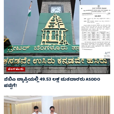
ಬೆಂಗಳೂರು
ಜಿಬಿಎ ವ್ಯಾಪ್ತಿಯಲ್ಲಿ 49.53 ಲಕ್ಷ ಮತದಾರರು ASDDO
ಪಟ್ಟಿಗೆ!