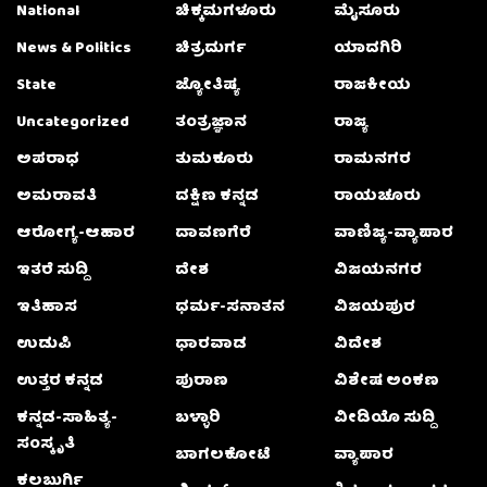
National
ಚಿಕ್ಕಮಗಳೂರು
ಮೈಸೂರು
News & Politics
ಚಿತ್ರದುರ್ಗ
ಯಾದಗಿರಿ
State
ಜ್ಯೋತಿಷ್ಯ
ರಾಜಕೀಯ
Uncategorized
ತಂತ್ರಜ್ಞಾನ
ರಾಜ್ಯ
ಅಪರಾಧ
ತುಮಕೂರು
ರಾಮನಗರ
ಅಮರಾವತಿ
ದಕ್ಷಿಣ ಕನ್ನಡ
ರಾಯಚೂರು
ಆರೋಗ್ಯ-ಆಹಾರ
ದಾವಣಗೆರೆ
ವಾಣಿಜ್ಯ-ವ್ಯಾಪಾರ
ಇತರೆ ಸುದ್ದಿ
ದೇಶ
ವಿಜಯನಗರ
ಇತಿಹಾಸ
ಧರ್ಮ-ಸನಾತನ
ವಿಜಯಪುರ
ಉಡುಪಿ
ಧಾರವಾಡ
ವಿದೇಶ
ಉತ್ತರ ಕನ್ನಡ
ಪುರಾಣ
ವಿಶೇಷ ಅಂಕಣ
ಕನ್ನಡ-ಸಾಹಿತ್ಯ-
ಬಳ್ಳಾರಿ
ವೀಡಿಯೊ ಸುದ್ದಿ
ಸಂಸ್ಕೃತಿ
ಬಾಗಲಕೋಟೆ
ವ್ಯಾಪಾರ
ಕಲಬುರ್ಗಿ