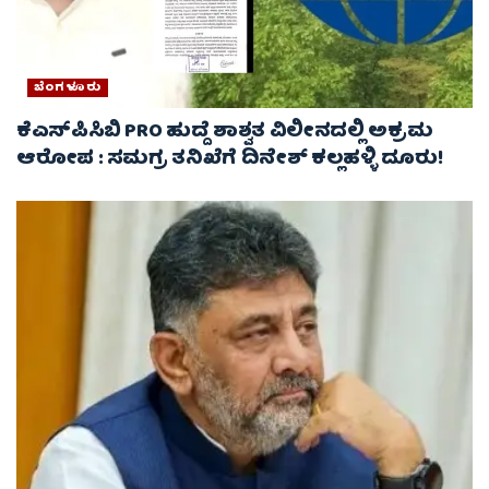
ಬೆಂಗಳೂರು
ಕೆಎಸ್‌ಪಿಸಿಬಿ PRO ಹುದ್ದೆ ಶಾಶ್ವತ ವಿಲೀನದಲ್ಲಿ ಅಕ್ರಮ
ಆರೋಪ : ಸಮಗ್ರ ತನಿಖೆಗೆ ದಿನೇಶ್ ಕಲ್ಲಹಳ್ಳಿ ದೂರು!