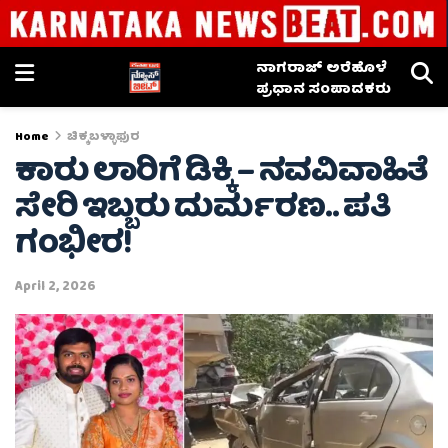
ನಾಗರಾಜ್ ಅರೆಹೊಳೆ
ಪ್ರಧಾನ ಸಂಪಾದಕರು
Home
ಚಿಕ್ಕಬಳ್ಳಾಫುರ
ಕಾರು ಲಾರಿಗೆ ಡಿಕ್ಕಿ – ನವವಿವಾಹಿತೆ
ಸೇರಿ ಇಬ್ಬರು ದುರ್ಮರಣ.. ಪತಿ
ಗಂಭೀರ!
April 2, 2026