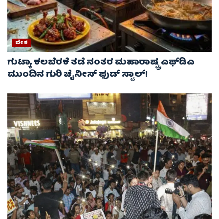
ದೇಶ
ಗುಟ್ಕಾ, ಕಲಬೆರಕೆ ತಡೆ ನಂತರ ಮಹಾರಾಷ್ಟ್ರ ಎಫ್‌ಡಿಎ
ಮುಂದಿನ ಗುರಿ ಚೈನೀಸ್ ಫುಡ್ ಸ್ಟಾಲ್‌!