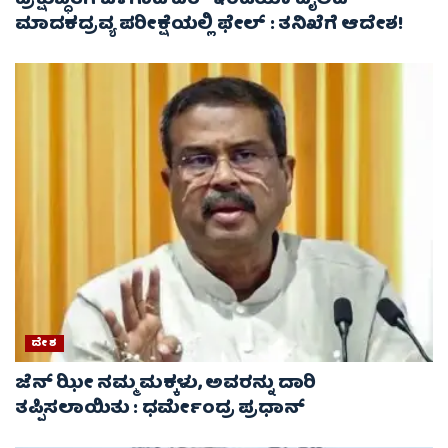
ಪ್ರಕ್ಷುಬ್ಧತೆಗೆ ಒಳಗಾದ ಏರ್ ಇಂಡಿಯಾ ಪೈಲಟ್
ಮಾದಕದ್ರವ್ಯ ಪರೀಕ್ಷೆಯಲ್ಲಿ ಫೇಲ್ : ತನಿಖೆಗೆ ಆದೇಶ!
ದೇಶ
ಜೆನ್ ಝೀ ನಮ್ಮ ಮಕ್ಕಳು, ಅವರನ್ನು ದಾರಿ
ತಪ್ಪಿಸಲಾಯಿತು : ಧರ್ಮೇಂದ್ರ ಪ್ರಧಾನ್