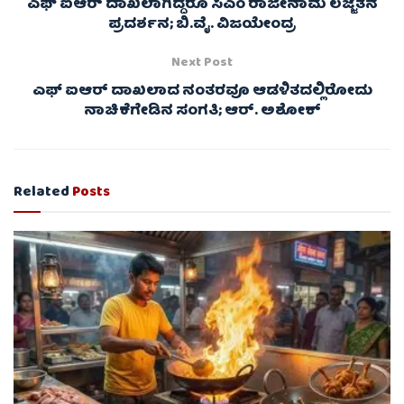
ಎಫ್ ಐಆರ್ ದಾಖಲಾಗಿದ್ದರೂ ಸಿಎಂ ರಾಜೀನಾಮೆ ಲಜ್ಜೆತನ
ಪ್ರದರ್ಶನ; ಬಿ.ವೈ. ವಿಜಯೇಂದ್ರ
Next Post
ಎಫ್ ಐಆರ್ ದಾಖಲಾದ ನಂತರವೂ ಆಡಳಿತದಲ್ಲಿರೋದು
ನಾಚಿಕೆಗೇಡಿನ ಸಂಗತಿ; ಆರ್. ಅಶೋಕ್
Related
Posts