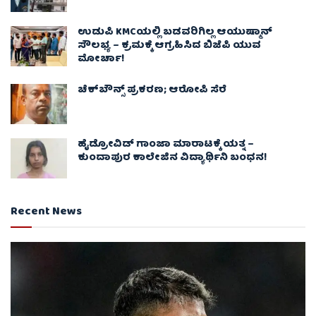
ಉಡುಪಿ KMCಯಲ್ಲಿ ಬಡವರಿಗಿಲ್ಲ ಆಯುಷ್ಮಾನ್
ಸೌಲಭ್ಯ – ಕ್ರಮಕ್ಕೆ ಆಗ್ರಹಿಸಿದ ಬಿಜೆಪಿ ಯುವ
ಮೋರ್ಚಾ!
ಚೆಕ್​ಬೌನ್ಸ್​ ಪ್ರಕರಣ; ಆರೋಪಿ ಸೆರೆ
ಹೈಡ್ರೋವಿಡ್ ಗಾಂಜಾ ಮಾರಾಟಕ್ಕೆ ಯತ್ನ –
ಕುಂದಾಪುರ ಕಾಲೇಜಿನ ವಿದ್ಯಾರ್ಥಿನಿ ಬಂಧನ!
Recent News