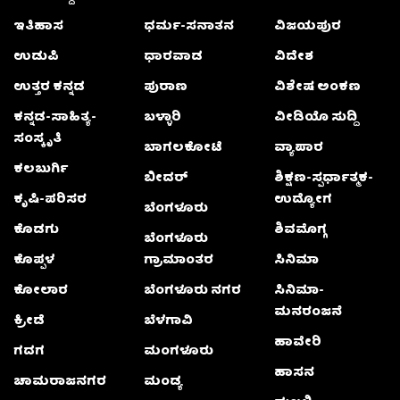
ಇತಿಹಾಸ
ಧರ್ಮ-ಸನಾತನ
ವಿಜಯಪುರ
ಉಡುಪಿ
ಧಾರವಾಡ
ವಿದೇಶ
ಉತ್ತರ ಕನ್ನಡ
ಪುರಾಣ
ವಿಶೇಷ ಅಂಕಣ
ಕನ್ನಡ-ಸಾಹಿತ್ಯ-
ಬಳ್ಳಾರಿ
ವೀಡಿಯೊ ಸುದ್ದಿ
ಸಂಸ್ಕೃತಿ
ಬಾಗಲಕೋಟೆ
ವ್ಯಾಪಾರ
ಕಲಬುರ್ಗಿ
ಬೀದರ್
ಶಿಕ್ಷಣ-ಸ್ಪರ್ಧಾತ್ಮಕ-
ಕೃಷಿ-ಪರಿಸರ
ಉದ್ಯೋಗ
ಬೆಂಗಳೂರು
ಕೊಡಗು
ಶಿವಮೊಗ್ಗ
ಬೆಂಗಳೂರು
ಕೊಪ್ಪಳ
ಗ್ರಾಮಾಂತರ
ಸಿನಿಮಾ
ಕೋಲಾರ
ಬೆಂಗಳೂರು ನಗರ
ಸಿನಿಮಾ-
ಮನರಂಜನೆ
ಕ್ರೀಡೆ
ಬೆಳಗಾವಿ
ಹಾವೇರಿ
ಗದಗ
ಮಂಗಳೂರು
ಹಾಸನ
ಚಾಮರಾಜನಗರ
ಮಂಡ್ಯ