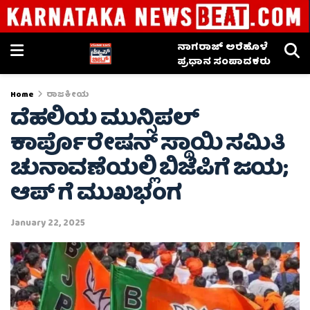
ನಾಗರಾಜ್ ಅರೆಹೊಳೆ
ಪ್ರಧಾನ ಸಂಪಾದಕರು
Home
ರಾಜಕೀಯ
ದೆಹಲಿಯ ಮುನ್ಸಿಪಲ್
ಕಾರ್ಪೊರೇಷನ್ ಸ್ಥಾಯಿ ಸಮಿತಿ
ಚುನಾವಣೆಯಲ್ಲಿ ಬಿಜೆಪಿಗೆ ಜಯ;
ಆಪ್ ಗೆ ಮುಖಭಂಗ
January 22, 2025