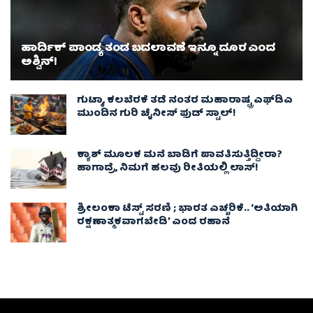
ಹಾರ್ದಿಕ್ ಪಾಂಡ್ಯ ತಂಡ ಬದಲಾವಣೆ ಇನ್ನೂ ದೂರ ಎಂದ
ಅಶ್ವಿನ್​!
ಗುಟ್ಕಾ, ಕಲಬೆರಕೆ ತಡೆ ನಂತರ ಮಹಾರಾಷ್ಟ್ರ ಎಫ್‌ಡಿಎ
ಮುಂದಿನ ಗುರಿ ಚೈನೀಸ್ ಫುಡ್ ಸ್ಟಾಲ್‌!
ಕ್ಯಾಶ್ ಮೂಲಕ ಮನೆ ಬಾಡಿಗೆ ಪಾವತಿಸುತ್ತಿದ್ದೀರಾ?
ಹಾಗಾದ್ರೆ, ನಿಮಗೆ ಹಲವು ರೀತಿಯಲ್ಲಿ ಲಾಸ್!
ಶ್ರೀಲಂಕಾ ಟೆಸ್ಟ್ ಸರಣಿ ; ಭಾರತ ಎಚ್ಚರಿಕೆ.. ‘ಅತಿಯಾಗಿ
ರಕ್ಷಣಾತ್ಮಕವಾಗಬೇಡಿ’ ಎಂದ ರಹಾನೆ