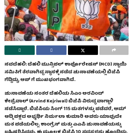
ನವದೆಹಲಿ: ದೆಹಲಿ ಮುನ್ಸಿಪಲ್ ಕಾರ್ಪೊರೇಷನ್ (MCD) ಸ್ಥಾಯಿ
ಸಮಿತಿಗೆ ತೆರವಾಗಿದ್ದ ಸ್ಥಾನಕ್ಕೆ ನಡೆದ ಚುನಾವಣೆಯಲ್ಲಿ ಬಿಜೆಪಿ
ಗೆದ್ದಿದ್ದು, ಆಪ್ ಗೆ ಮುಖಭಂಗವಾಗಿದೆ.
ಚುನಾವಣೆಯ ನಂತರ ದೆಹಲಿಯ ಸಿಎಂ ಅರವಿಂದ್
ಕೇಜ್ರಿವಾಲ್ (Arvind Kejriwal) ಬಿಜೆಪಿ ವಿರುದ್ಧ ವಾಗ್ದಾಳಿ
ನಡೆಸಿದ್ದಾರೆ. ಬಿಜೆಪಿಯ ಸಿಂಗ್ 115 ಮತಗಳನ್ನು ಪಡೆದರೆ, ಆಮ್
ಆದ್ಮಿ ಪಕ್ಷದ ಅಭ್ಯರ್ಥಿ ನಿರ್ಮಲಾ ಕುಮಾರಿ ಅವರು ಯಾವುದೇ
ಮತ ಪಡೆಯಲಿಲ್ಲ. ಕಾಂಗ್ರೆಸ್ ಮತ್ತು ಎಎಪಿ ಚುನಾವಣೆಯನ್ನು
ಬಹಿಷ್ಕರಿಸಿದ್ದವು. ಈ ಮೂಲಕ ಬಿಜೆಪಿ 10 ಸದಸ್ಯರನ್ನು ಹೊಂದಿದ್ದು,