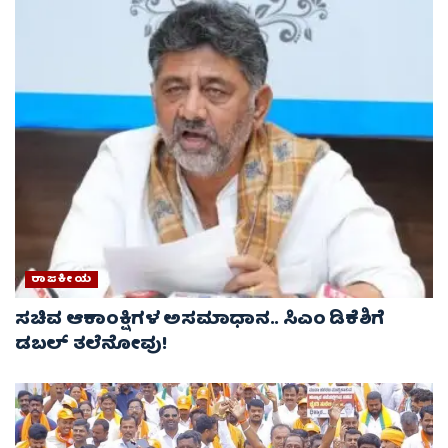
ರಾಜಕೀಯ
ಸಚಿವ ಆಕಾಂಕ್ಷಿಗಳ ಅಸಮಾಧಾನ.. ಸಿಎಂ ಡಿಕೆಶಿಗೆ
ಡಬಲ್ ತಲೆನೋವು!