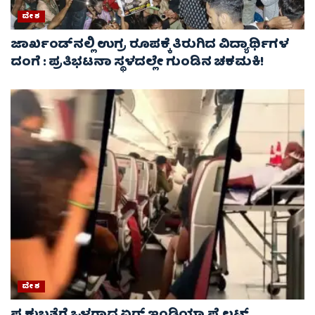
ದೇಶ
ಜಾರ್ಖಂಡ್‌ನಲ್ಲಿ ಉಗ್ರ ರೂಪಕ್ಕೆ ತಿರುಗಿದ ವಿದ್ಯಾರ್ಥಿಗಳ
ದಂಗೆ : ಪ್ರತಿಭಟನಾ ಸ್ಥಳದಲ್ಲೇ ಗುಂಡಿನ ಚಕಮಕಿ!
ದೇಶ