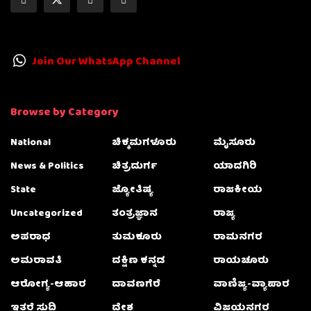
Join Our WhatsApp Channel
Browse by Category
National
ಚಿಕ್ಕಮಗಳೂರು
ಮೈಸೂರು
News & Politics
ಚಿತ್ರದುರ್ಗ
ಯಾದಗಿರಿ
State
ಜ್ಯೋತಿಷ್ಯ
ರಾಜಕೀಯ
Uncategorized
ತಂತ್ರಜ್ಞಾನ
ರಾಜ್ಯ
ಅಪರಾಧ
ತುಮಕೂರು
ರಾಮನಗರ
ಅಮರಾವತಿ
ದಕ್ಷಿಣ ಕನ್ನಡ
ರಾಯಚೂರು
ಆರೋಗ್ಯ-ಆಹಾರ
ದಾವಣಗೆರೆ
ವಾಣಿಜ್ಯ-ವ್ಯಾಪಾರ
ಇತರೆ ಸುದ್ದಿ
ದೇಶ
ವಿಜಯನಗರ