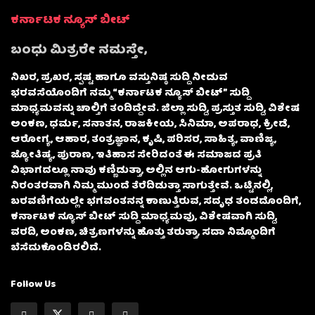
ಕರ್ನಾಟಕ ನ್ಯೂಸ್ ಬೀಟ್
ಬಂಧು ಮಿತ್ರರೇ ನಮಸ್ತೇ,
ನಿಖರ, ಪ್ರಖರ, ಸ್ಪಷ್ಟ ಹಾಗೂ ವಸ್ತುನಿಷ್ಠ ಸುದ್ದಿ ನೀಡುವ
ಭರವಸೆಯೊಂದಿಗೆ ನಮ್ಮ “ಕರ್ನಾಟಕ ನ್ಯೂಸ್ ಬೀಟ್” ಸುದ್ದಿ
ಮಾಧ್ಯಮವನ್ನು ಚಾಲ್ತಿಗೆ ತಂದಿದ್ದೇವೆ. ಜಿಲ್ಲಾ ಸುದ್ದಿ, ಪ್ರಸ್ತುತ ಸುದ್ದಿ, ವಿಶೇಷ
ಅಂಕಣ, ಧರ್ಮ, ಸನಾತನ, ರಾಜಕೀಯ, ಸಿನಿಮಾ, ಅಪರಾಧ, ಕ್ರೀಡೆ,
ಆರೋಗ್ಯ, ಆಹಾರ, ತಂತ್ರಜ್ಞಾನ, ಕೃಷಿ, ಪರಿಸರ, ಸಾಹಿತ್ಯ, ವಾಣಿಜ್ಯ,
ಜ್ಯೋತಿಷ್ಯ, ಪುರಾಣ, ಇತಿಹಾಸ ಸೇರಿದಂತೆ ಈ ಸಮಾಜದ ಪ್ರತಿ
ವಿಭಾಗದಲ್ಲೂ ನಾವು ಕಣ್ಣಿಡುತ್ತಾ, ಅಲ್ಲಿನ ಆಗು-ಹೋಗುಗಳನ್ನು
ನಿರಂತರವಾಗಿ ನಿಮ್ಮ ಮುಂದೆ ತೆರೆದಿಡುತ್ತಾ ಸಾಗುತ್ತೇವೆ. ಒಟ್ಟಿನಲ್ಲಿ,
ಬರವಣಿಗೆಯಲ್ಲೇ ಭಗವಂತನನ್ನ ಕಾಣುತ್ತಿರುವ, ಸದೃಢ ತಂಡದೊಂದಿಗೆ,
ಕರ್ನಾಟಕ ನ್ಯೂಸ್ ಬೀಟ್ ಸುದ್ದಿ ಮಾಧ್ಯಮವು, ವಿಶೇಷವಾಗಿ ಸುದ್ದಿ,
ವರದಿ, ಅಂಕಣ, ಚಿತ್ರಣಗಳನ್ನು ಹೊತ್ತು ತರುತ್ತಾ, ಸದಾ ನಿಮ್ಮೊಂದಿಗೆ
ಬೆಸೆದುಕೊಂಡಿರಲಿದೆ.
Follow Us