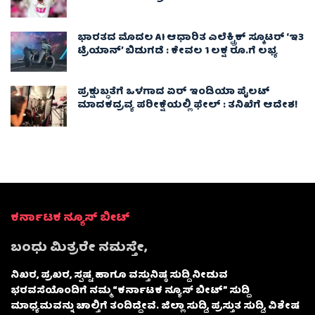
ಭಾರತದ ಮೊದಲ AI ಆಧಾರಿತ ಎಲೆಕ್ಟ್ರಿಕ್ ಸ್ಕೂಟರ್ ‘ಇ3
ಟ್ರಿಯಾನ್’ ಬಿಡುಗಡೆ : ಕೇವಲ 1 ಲಕ್ಷ ರೂ.ಗೆ ಲಭ್ಯ
ಪ್ರಕ್ಷುಬ್ಧತೆಗೆ ಒಳಗಾದ ಏರ್ ಇಂಡಿಯಾ ಪೈಲಟ್
ಮಾದಕದ್ರವ್ಯ ಪರೀಕ್ಷೆಯಲ್ಲಿ ಫೇಲ್ : ತನಿಖೆಗೆ ಆದೇಶ!
ಕರ್ನಾಟಕ ನ್ಯೂಸ್ ಬೀಟ್
ಬಂಧು ಮಿತ್ರರೇ ನಮಸ್ತೇ,
ನಿಖರ, ಪ್ರಖರ, ಸ್ಪಷ್ಟ ಹಾಗೂ ವಸ್ತುನಿಷ್ಠ ಸುದ್ದಿ ನೀಡುವ
ಭರವಸೆಯೊಂದಿಗೆ ನಮ್ಮ “ಕರ್ನಾಟಕ ನ್ಯೂಸ್ ಬೀಟ್” ಸುದ್ದಿ
ಮಾಧ್ಯಮವನ್ನು ಚಾಲ್ತಿಗೆ ತಂದಿದ್ದೇವೆ. ಜಿಲ್ಲಾ ಸುದ್ದಿ, ಪ್ರಸ್ತುತ ಸುದ್ದಿ, ವಿಶೇಷ