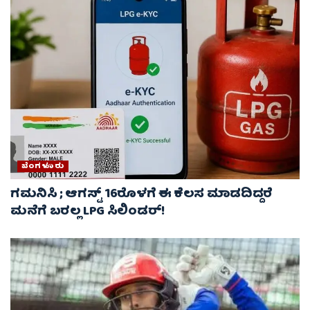
ಬೆಂಗಳೂರು
ಗಮನಿಸಿ ; ಆಗಸ್ಟ್ 16ರೊಳಗೆ ಈ ಕೆಲಸ ಮಾಡದಿದ್ದರೆ
ಮನೆಗೆ ಬರಲ್ಲ LPG ಸಿಲಿಂಡರ್!