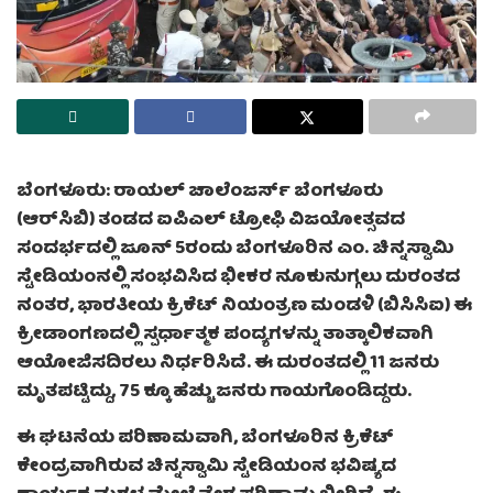
ಬೆಂಗಳೂರು: ರಾಯಲ್ ಚಾಲೆಂಜರ್ಸ್ ಬೆಂಗಳೂರು
(ಆರ್‌ಸಿಬಿ) ತಂಡದ ಐಪಿಎಲ್ ಟ್ರೋಫಿ ವಿಜಯೋತ್ಸವದ
ಸಂದರ್ಭದಲ್ಲಿ ಜೂನ್ 5ರಂದು ಬೆಂಗಳೂರಿನ ಎಂ. ಚಿನ್ನಸ್ವಾಮಿ
ಸ್ಟೇಡಿಯಂನಲ್ಲಿ ಸಂಭವಿಸಿದ ಭೀಕರ ನೂಕುನುಗ್ಗಲು ದುರಂತದ
ನಂತರ, ಭಾರತೀಯ ಕ್ರಿಕೆಟ್ ನಿಯಂತ್ರಣ ಮಂಡಳಿ (ಬಿಸಿಸಿಐ) ಈ
ಕ್ರೀಡಾಂಗಣದಲ್ಲಿ ಸ್ಪರ್ಧಾತ್ಮಕ ಪಂದ್ಯಗಳನ್ನು ತಾತ್ಕಾಲಿಕವಾಗಿ
ಆಯೋಜಿಸದಿರಲು ನಿರ್ಧರಿಸಿದೆ. ಈ ದುರಂತದಲ್ಲಿ 11 ಜನರು
ಮೃತಪಟ್ಟಿದ್ದು, 75 ಕ್ಕೂ ಹೆಚ್ಚು ಜನರು ಗಾಯಗೊಂಡಿದ್ದರು.
ಈ ಘಟನೆಯ ಪರಿಣಾಮವಾಗಿ, ಬೆಂಗಳೂರಿನ ಕ್ರಿಕೆಟ್
ಕೇಂದ್ರವಾಗಿರುವ ಚಿನ್ನಸ್ವಾಮಿ ಸ್ಟೇಡಿಯಂನ ಭವಿಷ್ಯದ