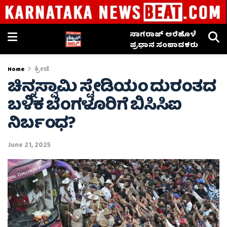
ನಾಗರಾಜ್ ಅರೆಹೊಳೆ
ಪ್ರಧಾನ ಸಂಪಾದಕರು
Home
ಕ್ರೀಡೆ
ಚಿನ್ನಸ್ವಾಮಿ ಸ್ಟೇಡಿಯಂ ದುರಂತದ
ಬಳಿಕ ಬೆಂಗಳೂರಿಗೆ ಬಿಸಿಸಿಐ
ನಿರ್ಬಂಧ?
June 21, 2025