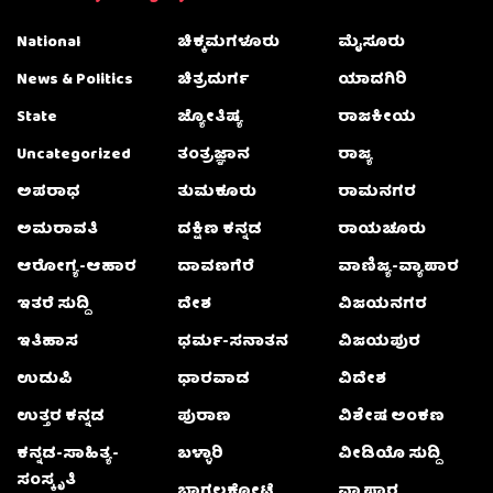
National
ಚಿಕ್ಕಮಗಳೂರು
ಮೈಸೂರು
News & Politics
ಚಿತ್ರದುರ್ಗ
ಯಾದಗಿರಿ
State
ಜ್ಯೋತಿಷ್ಯ
ರಾಜಕೀಯ
Uncategorized
ತಂತ್ರಜ್ಞಾನ
ರಾಜ್ಯ
ಅಪರಾಧ
ತುಮಕೂರು
ರಾಮನಗರ
ಅಮರಾವತಿ
ದಕ್ಷಿಣ ಕನ್ನಡ
ರಾಯಚೂರು
ಆರೋಗ್ಯ-ಆಹಾರ
ದಾವಣಗೆರೆ
ವಾಣಿಜ್ಯ-ವ್ಯಾಪಾರ
ಇತರೆ ಸುದ್ದಿ
ದೇಶ
ವಿಜಯನಗರ
ಇತಿಹಾಸ
ಧರ್ಮ-ಸನಾತನ
ವಿಜಯಪುರ
ಉಡುಪಿ
ಧಾರವಾಡ
ವಿದೇಶ
ಉತ್ತರ ಕನ್ನಡ
ಪುರಾಣ
ವಿಶೇಷ ಅಂಕಣ
ಕನ್ನಡ-ಸಾಹಿತ್ಯ-
ಬಳ್ಳಾರಿ
ವೀಡಿಯೊ ಸುದ್ದಿ
ಸಂಸ್ಕೃತಿ
ಬಾಗಲಕೋಟೆ
ವ್ಯಾಪಾರ