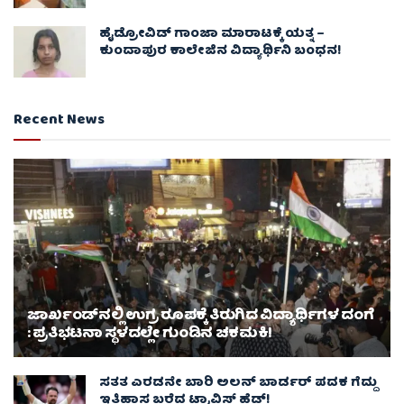
ಹೈಡ್ರೋವಿಡ್ ಗಾಂಜಾ ಮಾರಾಟಕ್ಕೆ ಯತ್ನ –
ಕುಂದಾಪುರ ಕಾಲೇಜಿನ ವಿದ್ಯಾರ್ಥಿನಿ ಬಂಧನ!
Recent News
ಜಾರ್ಖಂಡ್‌ನಲ್ಲಿ ಉಗ್ರ ರೂಪಕ್ಕೆ ತಿರುಗಿದ ವಿದ್ಯಾರ್ಥಿಗಳ ದಂಗೆ
: ಪ್ರತಿಭಟನಾ ಸ್ಥಳದಲ್ಲೇ ಗುಂಡಿನ ಚಕಮಕಿ!
ಸತತ ಎರಡನೇ ಬಾರಿ ಅಲನ್ ಬಾರ್ಡರ್ ಪದಕ ಗೆದ್ದು
ಇತಿಹಾಸ ಬರೆದ ಟ್ರಾವಿಸ್ ಹೆಡ್!