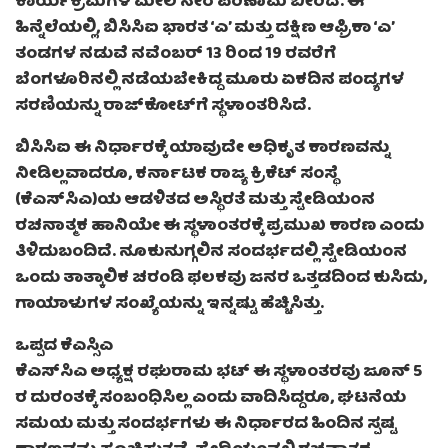
ಕಾರ್ಯಕ್ರಮಗಳ ಮೇಲೆ ನೇರ ಪರಿಣಾಮ ಬೀರಿದೆ. ಈ
ಹಿನ್ನೆಲೆಯಲ್ಲಿ, ಬಿಸಿಸಿಐ ಭಾರತ ‘ಎ’ ಮತ್ತು ದಕ್ಷಿಣ ಆಫ್ರಿಕಾ ‘ಎ’
ತಂಡಗಳ ನಡುವೆ ನವೆಂಬರ್ 13 ರಿಂದ 19 ರವರೆಗೆ
ಬೆಂಗಳೂರಿನಲ್ಲಿ ನಡೆಯಬೇಕಿದ್ದ ಮೂರು ಏಕದಿನ ಪಂದ್ಯಗಳ
ಸರಣಿಯನ್ನು ರಾಜ್‌ಕೋಟ್‌ಗೆ ಸ್ಥಳಾಂತರಿಸಿದೆ.
ಬಿಸಿಸಿಐ ಈ ನಿರ್ಧಾರಕ್ಕೆ ಯಾವುದೇ ಅಧಿಕೃತ ಕಾರಣವನ್ನು
ನೀಡಿಲ್ಲವಾದರೂ, ಕರ್ನಾಟಕ ರಾಜ್ಯ ಕ್ರಿಕೆಟ್ ಸಂಸ್ಥೆ
(ಕೆಎಸ್‌ಸಿಎ)ಯ ಆಡಳಿತದ ಅಸ್ಥಿರತೆ ಮತ್ತು ಸ್ಟೇಡಿಯಂನ
ರಚನಾತ್ಮಕ ಹಾನಿಯೇ ಈ ಸ್ಥಳಾಂತರಕ್ಕೆ ಪ್ರಮುಖ ಕಾರಣ ಎಂದು
ತಿಳಿದುಬಂದಿದೆ. ನೂಕುನುಗ್ಗಲಿನ ಸಂದರ್ಭದಲ್ಲಿ ಸ್ಟೇಡಿಯಂನ
ಒಂದು ತಾತ್ಕಾಲಿಕ ಚರಂಡಿ ಫಲಕವು ಜನರ ಒತ್ತಡದಿಂದ ಕುಸಿದು,
ಗಾಯಾಳುಗಳ ಸಂಖ್ಯೆಯನ್ನು ಇನ್ನಷ್ಟು ಹೆಚ್ಚಿಸಿತ್ತು.
ಒಪ್ಪದ ಕೆಎಸ್ಸಿಎ
ಕೆಎಸ್‌ಸಿಎ ಅಧ್ಯಕ್ಷ ರಘುರಾಮ ಭಟ್ ಈ ಸ್ಥಳಾಂತರವು ಜೂನ್ 5
ರ ದುರಂತಕ್ಕೆ ಸಂಬಂಧಿಸಿಲ್ಲ ಎಂದು ವಾದಿಸಿದ್ದರೂ, ಘಟನೆಯ
ಸಮಯ ಮತ್ತು ಸಂದರ್ಭಗಳು ಈ ನಿರ್ಧಾರದ ಹಿಂದಿನ ಸ್ಪಷ್ಟ