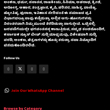
ಅಂಕಣ, ಧರ್ಮ, ಸನಾತನ, ರಾಜಕೀಯ, ಸಿನಿಮಾ, ಅಪರಾಧ, ಕ್ರೀಡೆ,
ಆರೋಗ್ಯ, ಆಹಾರ, ತಂತ್ರಜ್ಞಾನ, ಕೃಷಿ, ಪರಿಸರ, ಸಾಹಿತ್ಯ, ವಾಣಿಜ್ಯ,
ಜ್ಯೋತಿಷ್ಯ, ಪುರಾಣ, ಇತಿಹಾಸ ಸೇರಿದಂತೆ ಈ ಸಮಾಜದ ಪ್ರತಿ
ವಿಭಾಗದಲ್ಲೂ ನಾವು ಕಣ್ಣಿಡುತ್ತಾ, ಅಲ್ಲಿನ ಆಗು-ಹೋಗುಗಳನ್ನು
ನಿರಂತರವಾಗಿ ನಿಮ್ಮ ಮುಂದೆ ತೆರೆದಿಡುತ್ತಾ ಸಾಗುತ್ತೇವೆ. ಒಟ್ಟಿನಲ್ಲಿ,
ಬರವಣಿಗೆಯಲ್ಲೇ ಭಗವಂತನನ್ನ ಕಾಣುತ್ತಿರುವ, ಸದೃಢ ತಂಡದೊಂದಿಗೆ,
ಕರ್ನಾಟಕ ನ್ಯೂಸ್ ಬೀಟ್ ಸುದ್ದಿ ಮಾಧ್ಯಮವು, ವಿಶೇಷವಾಗಿ ಸುದ್ದಿ,
ವರದಿ, ಅಂಕಣ, ಚಿತ್ರಣಗಳನ್ನು ಹೊತ್ತು ತರುತ್ತಾ, ಸದಾ ನಿಮ್ಮೊಂದಿಗೆ
ಬೆಸೆದುಕೊಂಡಿರಲಿದೆ.
Follow Us
Join Our WhatsApp Channel
Browse by Category