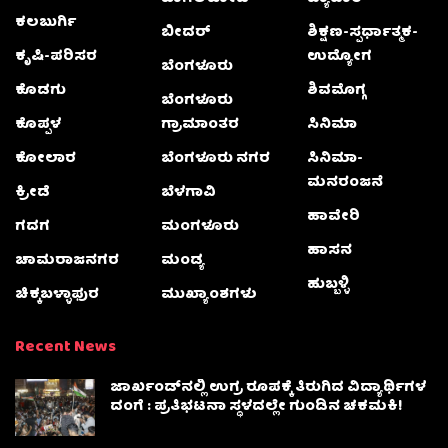
ಕಲಬುರ್ಗಿ
ಬೀದರ್
ಶಿಕ್ಷಣ-ಸ್ಪರ್ಧಾತ್ಮಕ-
ಕೃಷಿ-ಪರಿಸರ
ಉದ್ಯೋಗ
ಬೆಂಗಳೂರು
ಕೊಡಗು
ಶಿವಮೊಗ್ಗ
ಬೆಂಗಳೂರು
ಕೊಪ್ಪಳ
ಗ್ರಾಮಾಂತರ
ಸಿನಿಮಾ
ಕೋಲಾರ
ಬೆಂಗಳೂರು ನಗರ
ಸಿನಿಮಾ-
ಮನರಂಜನೆ
ಕ್ರೀಡೆ
ಬೆಳಗಾವಿ
ಹಾವೇರಿ
ಗದಗ
ಮಂಗಳೂರು
ಹಾಸನ
ಚಾಮರಾಜನಗರ
ಮಂಡ್ಯ
ಹುಬ್ಬಳ್ಳಿ
ಚಿಕ್ಕಬಳ್ಳಾಫುರ
ಮುಖ್ಯಾಂಶಗಳು
Recent News
ಜಾರ್ಖಂಡ್‌ನಲ್ಲಿ ಉಗ್ರ ರೂಪಕ್ಕೆ ತಿರುಗಿದ ವಿದ್ಯಾರ್ಥಿಗಳ
ದಂಗೆ : ಪ್ರತಿಭಟನಾ ಸ್ಥಳದಲ್ಲೇ ಗುಂಡಿನ ಚಕಮಕಿ!