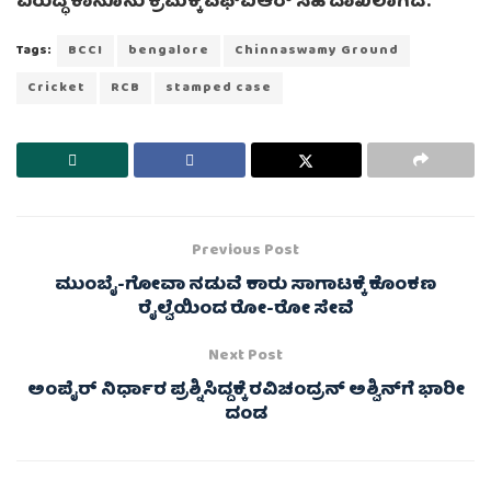
ವಿರುದ್ಧ ಕಾನೂನು ಕ್ರಮಕ್ಕೆ ಎಫ್‌ಐಆರ್ ಸಹ ದಾಖಲಾಗಿದೆ.
Tags:
BCCI
bengalore
Chinnaswamy Ground
Cricket
RCB
stamped case
Previous Post
ಮುಂಬೈ-ಗೋವಾ ನಡುವೆ ಕಾರು ಸಾಗಾಟಕ್ಕೆ ಕೊಂಕಣ
ರೈಲ್ವೆಯಿಂದ ರೋ-ರೋ ಸೇವೆ
Next Post
ಅಂಪೈರ್ ನಿರ್ಧಾರ ಪ್ರಶ್ನಿಸಿದ್ದಕ್ಕೆ ರವಿಚಂದ್ರನ್ ಅಶ್ವಿನ್‌ಗೆ ಭಾರೀ
ದಂಡ