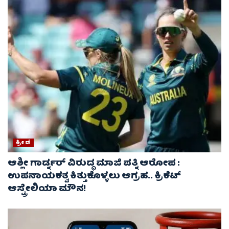
ಕ್ರೀಡೆ
ಆಶ್ಲೀ ಗಾರ್ಡ್ನರ್ ವಿರುದ್ಧ ಮಾಜಿ ಪತ್ನಿ ಆರೋಪ :
ಉಪನಾಯಕತ್ವ ಕಿತ್ತುಕೊಳ್ಳಲು ಆಗ್ರಹ.. ಕ್ರಿಕೆಟ್
ಆಸ್ಟ್ರೇಲಿಯಾ ಮೌನ!