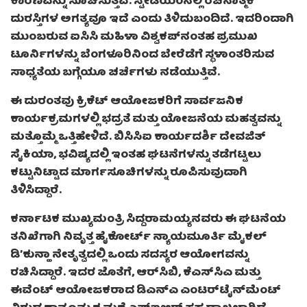
ಕಾರಣವನ್ನು ಸೂಚಿಸುತ್ತವೆ. ಸ್ಟೇಡಿಯಂನಲ್ಲಿ ರಚನಾತ್ಮಕ
ದುರಸ್ತಿಗಳ ಅಗತ್ಯವೂ ಇದೆ ಎಂದು ತಿಳಿದುಬಂದಿದೆ. ಇದರಿಂದಾಗಿ
ಮುಂಬರುವ ಐಸಿಸಿ ಮಹಿಳಾ ವಿಶ್ವಕಪ್‌ನಂತಹ ಪ್ರಮುಖ
ಟೂರ್ನಿಗಳನ್ನು ಬೆಂಗಳೂರಿನಿಂದ ಬೇರೆಡೆಗೆ ಸ್ಥಳಾಂತರಿಸುವ
ಸಾಧ್ಯತೆಯ ಬಗ್ಗೆಯೂ ಚರ್ಚೆಗಳು ನಡೆಯುತ್ತಿವೆ.
ಈ ದುರಂತವು ಕ್ರಿಕೆಟ್ ಆಯೋಜಕರಿಗೆ ಸಾರ್ವಜನಿಕ
ಕಾರ್ಯಕ್ರಮಗಳಲ್ಲಿ ಭದ್ರತೆ ಮತ್ತು ಯೋಜನೆಯ ಮಹತ್ವವನ್ನು
ಮತ್ತೊಮ್ಮೆ ಒತ್ತಿಹೇಳಿದೆ. ಬಿಸಿಸಿಐ ಕಾರ್ಯದರ್ಶಿ ದೇವಜಿತ್
ಸೈಕಿಯಾ, ಭವಿಷ್ಯದಲ್ಲಿ ಇಂತಹ ಘಟನೆಗಳನ್ನು ತಡೆಗಟ್ಟಲು
ಕಟ್ಟುನಿಟ್ಟಾದ ಮಾರ್ಗಸೂಚಿಗಳನ್ನು ರೂಪಿಸುವುದಾಗಿ
ತಿಳಿಸಿದ್ದಾರೆ.
ಕರ್ನಾಟಕ ಮುಖ್ಯಮಂತ್ರಿ ಸಿದ್ದರಾಮಯ್ಯನವರು ಈ ಘಟನೆಯ
ತನಿಖೆಗಾಗಿ ನಿವೃತ್ತ ಹೈಕೋರ್ಟ್ ನ್ಯಾಯಮೂರ್ತಿ ಮೈಕಲ್
ಡಿ’ಕುನ್ಹಾ ನೇತೃತ್ವದಲ್ಲಿ ಒಂದು ಸದಸ್ಯರ ಆಯೋಗವನ್ನು
ರಚಿಸಿದ್ದಾರೆ. ಇದರ ಜೊತೆಗೆ, ಆರ್‌ಸಿಬಿ, ಕೆಎಸ್‌ಸಿಎ ಮತ್ತು
ಈವೆಂಟ್ ಆಯೋಜಕರಾದ ಡಿಎನ್‌ಎ ಎಂಟರ್‌ಟೈನ್‌ಮೆಂಟ್