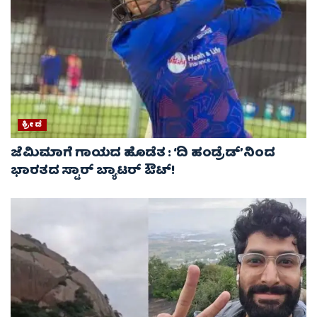
ಕ್ರೀಡೆ
ಜೆಮಿಮಾಗೆ ಗಾಯದ ಹೊಡೆತ : ‘ದಿ ಹಂಡ್ರೆಡ್’ನಿಂದ
ಭಾರತದ ಸ್ಟಾರ್ ಬ್ಯಾಟರ್ ಔಟ್!