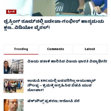
ಕ್ರೀಡೆ
ಡ್ರೆಸ್ಸಿಂಗ್ ರೂಮ್‌ನಲ್ಲಿ ಜಡೇಜಾ-ಗಂಭೀರ್ ಹಾಸ್ಯಮಯ
ಕ್ಷಣ.. ವಿಡಿಯೋ ವೈರಲ್!
Trending
Comments
Latest
ವಿಜಯ ಪತಾಕೆ ಹಾರಿಸಿದ ವಿಜಯ ಭಾರತಿ ವಿದ್ಯಾರ್ಥಿನಿ!
ಉಡುಪಿ KMCಯಲ್ಲಿ ಬಡವರಿಗಿಲ್ಲ ಆಯುಷ್ಮಾನ್
ಸೌಲಭ್ಯ – ಕ್ರಮಕ್ಕೆ ಆಗ್ರಹಿಸಿದ ಬಿಜೆಪಿ ಯುವ
ಮೋರ್ಚಾ!
ಚೆಕ್​ಬೌನ್ಸ್​ ಪ್ರಕರಣ; ಆರೋಪಿ ಸೆರೆ