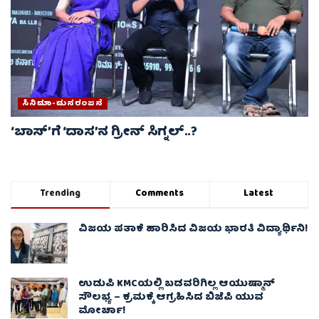
ಸಿನಿಮಾ-ಮನರಂಜನೆ
‘ಬಾಸ್’ಗೆ ‘ದಾಸ’ನ ಗ್ರೀನ್ ಸಿಗ್ನಲ್..?
Trending
Comments
Latest
ವಿಜಯ ಪತಾಕೆ ಹಾರಿಸಿದ ವಿಜಯ ಭಾರತಿ ವಿದ್ಯಾರ್ಥಿನಿ!
ಉಡುಪಿ KMCಯಲ್ಲಿ ಬಡವರಿಗಿಲ್ಲ ಆಯುಷ್ಮಾನ್
ಸೌಲಭ್ಯ – ಕ್ರಮಕ್ಕೆ ಆಗ್ರಹಿಸಿದ ಬಿಜೆಪಿ ಯುವ
ಮೋರ್ಚಾ!