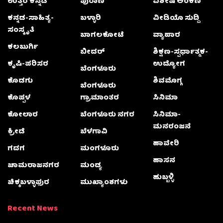
ಉತ್ತರ ಕನ್ನಡ
ಪುರಾಣ
ವಿಶೇಷ ಅಂಕಣ
ಕನ್ನಡ-ಸಾಹಿತ್ಯ-
ಬಳ್ಳಾರಿ
ವೀಡಿಯೊ ಸುದ್ದಿ
ಸಂಸ್ಕೃತಿ
ಬಾಗಲಕೋಟೆ
ವ್ಯಾಪಾರ
ಕಲಬುರ್ಗಿ
ಬೀದರ್
ಶಿಕ್ಷಣ-ಸ್ಪರ್ಧಾತ್ಮಕ-
ಕೃಷಿ-ಪರಿಸರ
ಉದ್ಯೋಗ
ಬೆಂಗಳೂರು
ಕೊಡಗು
ಶಿವಮೊಗ್ಗ
ಬೆಂಗಳೂರು
ಕೊಪ್ಪಳ
ಗ್ರಾಮಾಂತರ
ಸಿನಿಮಾ
ಕೋಲಾರ
ಬೆಂಗಳೂರು ನಗರ
ಸಿನಿಮಾ-
ಮನರಂಜನೆ
ಕ್ರೀಡೆ
ಬೆಳಗಾವಿ
ಹಾವೇರಿ
ಗದಗ
ಮಂಗಳೂರು
ಹಾಸನ
ಚಾಮರಾಜನಗರ
ಮಂಡ್ಯ
ಹುಬ್ಬಳ್ಳಿ
ಚಿಕ್ಕಬಳ್ಳಾಫುರ
ಮುಖ್ಯಾಂಶಗಳು
Recent News