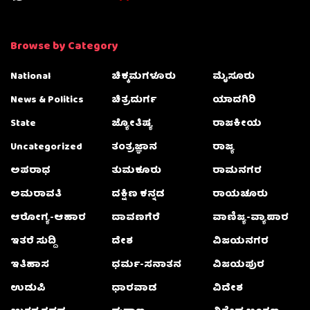
Browse by Category
National
ಚಿಕ್ಕಮಗಳೂರು
ಮೈಸೂರು
News & Politics
ಚಿತ್ರದುರ್ಗ
ಯಾದಗಿರಿ
State
ಜ್ಯೋತಿಷ್ಯ
ರಾಜಕೀಯ
Uncategorized
ತಂತ್ರಜ್ಞಾನ
ರಾಜ್ಯ
ಅಪರಾಧ
ತುಮಕೂರು
ರಾಮನಗರ
ಅಮರಾವತಿ
ದಕ್ಷಿಣ ಕನ್ನಡ
ರಾಯಚೂರು
ಆರೋಗ್ಯ-ಆಹಾರ
ದಾವಣಗೆರೆ
ವಾಣಿಜ್ಯ-ವ್ಯಾಪಾರ
ಇತರೆ ಸುದ್ದಿ
ದೇಶ
ವಿಜಯನಗರ
ಇತಿಹಾಸ
ಧರ್ಮ-ಸನಾತನ
ವಿಜಯಪುರ
ಉಡುಪಿ
ಧಾರವಾಡ
ವಿದೇಶ