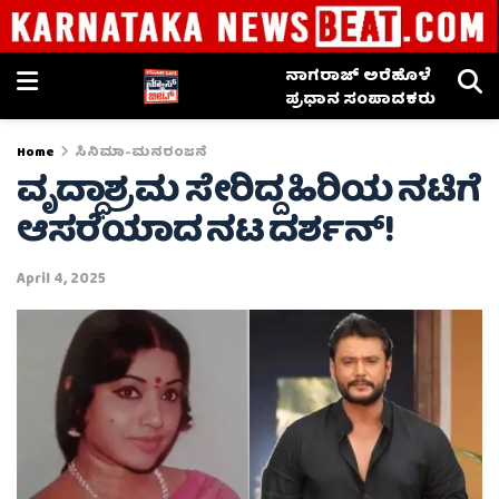
ನಾಗರಾಜ್ ಅರೆಹೊಳೆ
ಪ್ರಧಾನ ಸಂಪಾದಕರು
Home
ಸಿನಿಮಾ-ಮನರಂಜನೆ
ವೃದ್ಧಾಶ್ರಮ ಸೇರಿದ್ದ ಹಿರಿಯ ನಟಿಗೆ
ಆಸರೆಯಾದ ನಟ ದರ್ಶನ್!
April 4, 2025