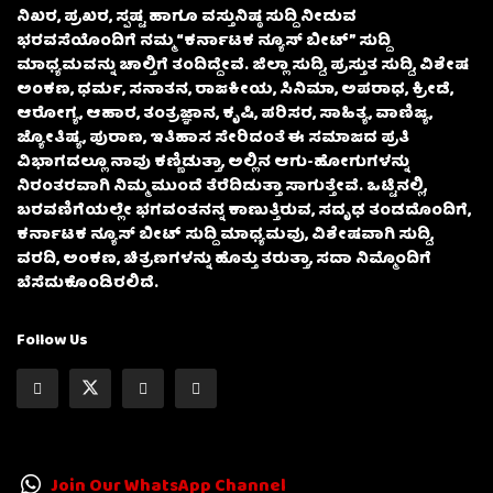
ನಿಖರ, ಪ್ರಖರ, ಸ್ಪಷ್ಟ ಹಾಗೂ ವಸ್ತುನಿಷ್ಠ ಸುದ್ದಿ ನೀಡುವ
ಭರವಸೆಯೊಂದಿಗೆ ನಮ್ಮ “ಕರ್ನಾಟಕ ನ್ಯೂಸ್ ಬೀಟ್” ಸುದ್ದಿ
ಮಾಧ್ಯಮವನ್ನು ಚಾಲ್ತಿಗೆ ತಂದಿದ್ದೇವೆ. ಜಿಲ್ಲಾ ಸುದ್ದಿ, ಪ್ರಸ್ತುತ ಸುದ್ದಿ, ವಿಶೇಷ
ಅಂಕಣ, ಧರ್ಮ, ಸನಾತನ, ರಾಜಕೀಯ, ಸಿನಿಮಾ, ಅಪರಾಧ, ಕ್ರೀಡೆ,
ಆರೋಗ್ಯ, ಆಹಾರ, ತಂತ್ರಜ್ಞಾನ, ಕೃಷಿ, ಪರಿಸರ, ಸಾಹಿತ್ಯ, ವಾಣಿಜ್ಯ,
ಜ್ಯೋತಿಷ್ಯ, ಪುರಾಣ, ಇತಿಹಾಸ ಸೇರಿದಂತೆ ಈ ಸಮಾಜದ ಪ್ರತಿ
ವಿಭಾಗದಲ್ಲೂ ನಾವು ಕಣ್ಣಿಡುತ್ತಾ, ಅಲ್ಲಿನ ಆಗು-ಹೋಗುಗಳನ್ನು
ನಿರಂತರವಾಗಿ ನಿಮ್ಮ ಮುಂದೆ ತೆರೆದಿಡುತ್ತಾ ಸಾಗುತ್ತೇವೆ. ಒಟ್ಟಿನಲ್ಲಿ,
ಬರವಣಿಗೆಯಲ್ಲೇ ಭಗವಂತನನ್ನ ಕಾಣುತ್ತಿರುವ, ಸದೃಢ ತಂಡದೊಂದಿಗೆ,
ಕರ್ನಾಟಕ ನ್ಯೂಸ್ ಬೀಟ್ ಸುದ್ದಿ ಮಾಧ್ಯಮವು, ವಿಶೇಷವಾಗಿ ಸುದ್ದಿ,
ವರದಿ, ಅಂಕಣ, ಚಿತ್ರಣಗಳನ್ನು ಹೊತ್ತು ತರುತ್ತಾ, ಸದಾ ನಿಮ್ಮೊಂದಿಗೆ
ಬೆಸೆದುಕೊಂಡಿರಲಿದೆ.
Follow Us
Join Our WhatsApp Channel