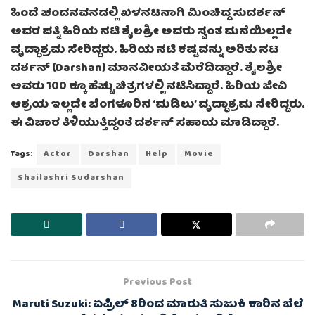
ಹಿಂದೆ ಚಂದನವನದಲ್ಲಿ ಖಳನಟನಾಗಿ ಮಿಂಚಿದ್ದ ಸುದರ್ಶನ್
ಅವರ ಪತ್ನಿ ಹಿರಿಯ ನಟಿ ಶೈಲಶ್ರೀ ಅವರು ಸ್ವಂತ ಮನೆಯಿಲ್ಲದೇ
ವೃದ್ಧಾಶ್ರಮ ಸೇರಿದ್ದರು. ಹಿರಿಯ ನಟಿ ಕಷ್ಟವನ್ನು ಅರಿತು ನಟ
ದರ್ಶನ್ (Darshan) ಮಾನವೀಯತೆ ಮೆರೆದಿದ್ದಾರೆ. ಶೈಲಶ್ರೀ
ಅವರು 100 ಕ್ಕೂ ಹೆಚ್ಚು ಚಿತ್ರಗಳಲ್ಲಿ ನಟಿಸಿದ್ದಾರೆ. ಹಿರಿಯ ಜೀವಿ
ಆಶ್ರಯ ಇಲ್ಲದೇ ಬೆಂಗಳೂರಿನ ‘ಮಡಿಲು’ ವೃದ್ಧಾಶ್ರಮ ಸೇರಿದ್ದರು.
ಈ ವಿಚಾರ ತಿಳಿಯುತ್ತಿದ್ದಂತೆ ದರ್ಶನ್ ಸಹಾಯ ಮಾಡಿದ್ದಾರೆ.
Tags:
Actor
Darshan
Help
Movie
Shailashri Sudarshan
Previous Post
Maruti Suzuki: ಏಪ್ರಿಲ್ 8ರಿಂದ ಮಾರುತಿ ಸುಜುಕಿ ಕಾರಿನ ಬೆಲೆ