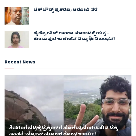
ಚೆಕ್​ಬೌನ್ಸ್​ ಪ್ರಕರಣ; ಆರೋಪಿ ಸೆರೆ
ಹೈಡ್ರೋವಿಡ್ ಗಾಂಜಾ ಮಾರಾಟಕ್ಕೆ ಯತ್ನ –
ಕುಂದಾಪುರ ಕಾಲೇಜಿನ ವಿದ್ಯಾರ್ಥಿನಿ ಬಂಧನ!
Recent News
ಶಿವಗಂಗೆ ಬೆಟ್ಟಕ್ಕೆ ಟ್ರೆಕ್ಕಿಂಗ್‌ಗೆ ಹೋಗಿದ್ದ ಬೆಂಗಳೂರಿನ ಟೆಕ್ಕಿ
ನಾಪತ್ತೆ : ಡ್ರೋನ್ ಮೂಲಕ ಶೋಧ ಕಾರ್ಯ!