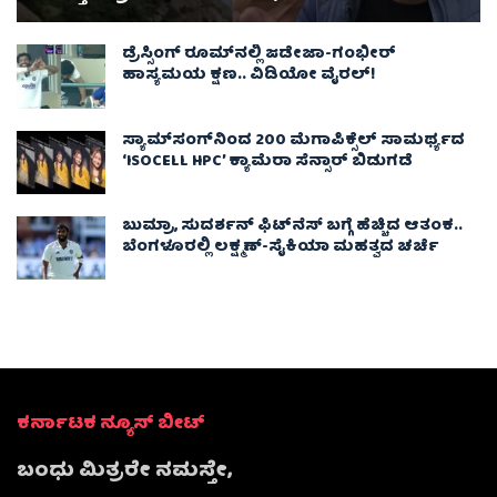
ಡ್ರೆಸ್ಸಿಂಗ್ ರೂಮ್‌ನಲ್ಲಿ ಜಡೇಜಾ-ಗಂಭೀರ್
ಹಾಸ್ಯಮಯ ಕ್ಷಣ.. ವಿಡಿಯೋ ವೈರಲ್!
ಸ್ಯಾಮ್‌ಸಂಗ್‌ನಿಂದ 200 ಮೆಗಾಪಿಕ್ಸೆಲ್ ಸಾಮರ್ಥ್ಯದ
‘ISOCELL HPC’ ಕ್ಯಾಮೆರಾ ಸೆನ್ಸಾರ್ ಬಿಡುಗಡೆ
ಬುಮ್ರಾ, ಸುದರ್ಶನ್ ಫಿಟ್‌ನೆಸ್ ಬಗ್ಗೆ ಹೆಚ್ಚಿದ ಆತಂಕ..
ಬೆಂಗಳೂರಲ್ಲಿ ಲಕ್ಷ್ಮಣ್-ಸೈಕಿಯಾ ಮಹತ್ವದ ಚರ್ಚೆ
ಕರ್ನಾಟಕ ನ್ಯೂಸ್ ಬೀಟ್
ಬಂಧು ಮಿತ್ರರೇ ನಮಸ್ತೇ,