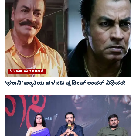
ಸಿನಿಮಾ-ಮನರಂಜನೆ
‘ಘಜನಿ’ ಖ್ಯಾತಿಯ ಖಳನಟ ಪ್ರದೀಪ್ ರಾವತ್ ವಿಧಿವಶ!