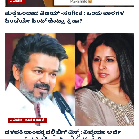
ಸಿನಿಮಾ
ಮತ್ತೆ ಒಂದಾದ ವಿಜಯ್ -ಸಂಗೀತ : ಒಂದು ವಾರಗಳ
ಹಿಂದೆಯೇ ಹಿಂಟ್ ಕೊಟ್ರಾ ತ್ರಿಷಾ?
ಸಿನಿಮಾ-ಮನರಂಜನೆ
ದಳಪತಿ ದಾಂಪತ್ಯದಲ್ಲಿ ಬಿಗ್ ಟ್ವಿಸ್ಟ್ : ವಿಚ್ಛೇದನ ಅರ್ಜಿ