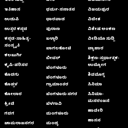
ಇತಿಹಾಸ
ಧರ್ಮ-ಸನಾತನ
ವಿಜಯಪುರ
ಉಡುಪಿ
ಧಾರವಾಡ
ವಿದೇಶ
ಉತ್ತರ ಕನ್ನಡ
ಪುರಾಣ
ವಿಶೇಷ ಅಂಕಣ
ಕನ್ನಡ-ಸಾಹಿತ್ಯ-
ಬಳ್ಳಾರಿ
ವೀಡಿಯೊ ಸುದ್ದಿ
ಸಂಸ್ಕೃತಿ
ಬಾಗಲಕೋಟೆ
ವ್ಯಾಪಾರ
ಕಲಬುರ್ಗಿ
ಬೀದರ್
ಶಿಕ್ಷಣ-ಸ್ಪರ್ಧಾತ್ಮಕ-
ಕೃಷಿ-ಪರಿಸರ
ಉದ್ಯೋಗ
ಬೆಂಗಳೂರು
ಕೊಡಗು
ಶಿವಮೊಗ್ಗ
ಬೆಂಗಳೂರು
ಕೊಪ್ಪಳ
ಗ್ರಾಮಾಂತರ
ಸಿನಿಮಾ
ಕೋಲಾರ
ಬೆಂಗಳೂರು ನಗರ
ಸಿನಿಮಾ-
ಮನರಂಜನೆ
ಕ್ರೀಡೆ
ಬೆಳಗಾವಿ
ಹಾವೇರಿ
ಗದಗ
ಮಂಗಳೂರು
ಹಾಸನ
ಚಾಮರಾಜನಗರ
ಮಂಡ್ಯ