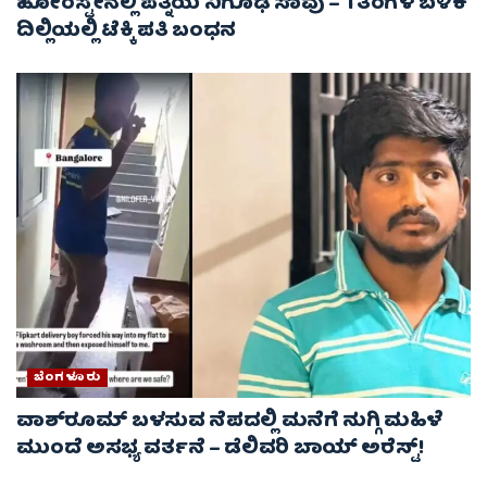
ಹೋಂಸ್ಟೇನಲ್ಲಿ ಪತ್ನಿಯ ನಿಗೂಢ ಸಾವು – 1 ತಿಂಗಳ ಬಳಿಕ
ದಿಲ್ಲಿಯಲ್ಲಿ ಟೆಕ್ಕಿ ಪತಿ ಬಂಧನ
ಬೆಂಗಳೂರು
ವಾಶ್‌ರೂಮ್‌ ಬಳಸುವ ನೆಪದಲ್ಲಿ ಮನೆಗೆ ನುಗ್ಗಿ ಮಹಿಳೆ
ಮುಂದೆ ಅಸಭ್ಯ ವರ್ತನೆ – ಡೆಲಿವರಿ ಬಾಯ್ ಅರೆಸ್ಟ್‌!