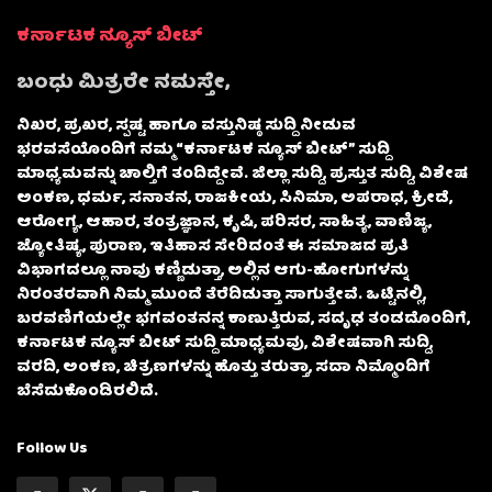
ಕರ್ನಾಟಕ ನ್ಯೂಸ್ ಬೀಟ್
ಬಂಧು ಮಿತ್ರರೇ ನಮಸ್ತೇ,
ನಿಖರ, ಪ್ರಖರ, ಸ್ಪಷ್ಟ ಹಾಗೂ ವಸ್ತುನಿಷ್ಠ ಸುದ್ದಿ ನೀಡುವ
ಭರವಸೆಯೊಂದಿಗೆ ನಮ್ಮ “ಕರ್ನಾಟಕ ನ್ಯೂಸ್ ಬೀಟ್” ಸುದ್ದಿ
ಮಾಧ್ಯಮವನ್ನು ಚಾಲ್ತಿಗೆ ತಂದಿದ್ದೇವೆ. ಜಿಲ್ಲಾ ಸುದ್ದಿ, ಪ್ರಸ್ತುತ ಸುದ್ದಿ, ವಿಶೇಷ
ಅಂಕಣ, ಧರ್ಮ, ಸನಾತನ, ರಾಜಕೀಯ, ಸಿನಿಮಾ, ಅಪರಾಧ, ಕ್ರೀಡೆ,
ಆರೋಗ್ಯ, ಆಹಾರ, ತಂತ್ರಜ್ಞಾನ, ಕೃಷಿ, ಪರಿಸರ, ಸಾಹಿತ್ಯ, ವಾಣಿಜ್ಯ,
ಜ್ಯೋತಿಷ್ಯ, ಪುರಾಣ, ಇತಿಹಾಸ ಸೇರಿದಂತೆ ಈ ಸಮಾಜದ ಪ್ರತಿ
ವಿಭಾಗದಲ್ಲೂ ನಾವು ಕಣ್ಣಿಡುತ್ತಾ, ಅಲ್ಲಿನ ಆಗು-ಹೋಗುಗಳನ್ನು
ನಿರಂತರವಾಗಿ ನಿಮ್ಮ ಮುಂದೆ ತೆರೆದಿಡುತ್ತಾ ಸಾಗುತ್ತೇವೆ. ಒಟ್ಟಿನಲ್ಲಿ,
ಬರವಣಿಗೆಯಲ್ಲೇ ಭಗವಂತನನ್ನ ಕಾಣುತ್ತಿರುವ, ಸದೃಢ ತಂಡದೊಂದಿಗೆ,
ಕರ್ನಾಟಕ ನ್ಯೂಸ್ ಬೀಟ್ ಸುದ್ದಿ ಮಾಧ್ಯಮವು, ವಿಶೇಷವಾಗಿ ಸುದ್ದಿ,
ವರದಿ, ಅಂಕಣ, ಚಿತ್ರಣಗಳನ್ನು ಹೊತ್ತು ತರುತ್ತಾ, ಸದಾ ನಿಮ್ಮೊಂದಿಗೆ
ಬೆಸೆದುಕೊಂಡಿರಲಿದೆ.
Follow Us