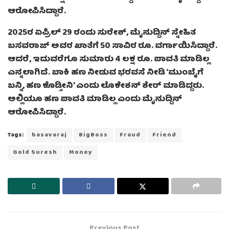
ಆರೋಪಿಸಿದ್ದಾರೆ.
2025ರ ಏಪ್ರಿಲ್ 29 ರಂದು ಸುರೇಶ್, ಮೈನುದ್ದಿನ್ ಸ್ನೇಹಿತ
ಬಸವರಾಜ್ ಅವರ ಖಾತೆಗೆ 50 ಸಾವಿರ ರೂ. ವರ್ಗಾಯಿಸಿದ್ದಾರೆ.
ಆದರೆ, ಇದುವರೆಗೂ ಸುಮಾರು 4 ಲಕ್ಷ ರೂ. ಪಾವತಿ ಮಾಡಿಲ್ಲ
ಎನ್ನಲಾಗಿದೆ. ಬಾಕಿ ಹಣ ನೀಡುವ ಭರವಸೆ ನೀಡಿ ‘ಮುಂಬೈಗೆ
ಬನ್ನಿ, ಹಣ ಕೊಡ್ತೀನಿ’ ಎಂದು ಲೊಕೇಶನ್ ಶೇರ್ ಮಾಡಿದ್ದರು.
ಅಲ್ಲಿಯೂ ಹಣ ಪಾವತಿ ಮಾಡಿಲ್ಲ ಎಂದು ಮೈನುದ್ದಿನ್
ಆರೋಪಿಸಿದ್ದಾರೆ.
Tags:
basavaraj
BigBoss
Fraud
Friend
Gold Suresh
Money
Previous Post