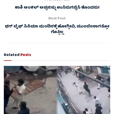
ಕಾಶಿ ಅಂಕಲ್ ಅಪ್ಪನನ್ನು ಉಸಿರುಗಟ್ಟಿಸಿ ಕೊಂದರು!
Next Post
ಥಗ್ ಲೈಫ್ ಸಿನಿಮಾ ಮಂದಿರಕ್ಕೆ ಹೋಗ್ತೀವಿ, ಮುಂದೇನಾಗತ್ತೋ
ಗೊತ್ತಿಲ್ಲ
Related
Posts