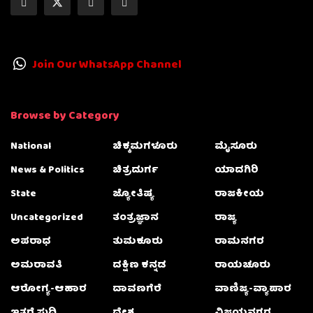
Join Our WhatsApp Channel
Browse by Category
National
ಚಿಕ್ಕಮಗಳೂರು
ಮೈಸೂರು
News & Politics
ಚಿತ್ರದುರ್ಗ
ಯಾದಗಿರಿ
State
ಜ್ಯೋತಿಷ್ಯ
ರಾಜಕೀಯ
Uncategorized
ತಂತ್ರಜ್ಞಾನ
ರಾಜ್ಯ
ಅಪರಾಧ
ತುಮಕೂರು
ರಾಮನಗರ
ಅಮರಾವತಿ
ದಕ್ಷಿಣ ಕನ್ನಡ
ರಾಯಚೂರು
ಆರೋಗ್ಯ-ಆಹಾರ
ದಾವಣಗೆರೆ
ವಾಣಿಜ್ಯ-ವ್ಯಾಪಾರ
ಇತರೆ ಸುದ್ದಿ
ದೇಶ
ವಿಜಯನಗರ