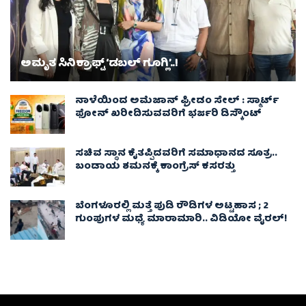
ಅಮೃತ ಸಿನಿಕ್ರಾಫ್ಟ್ ‘ಡಬಲ್ ಗೂಗ್ಲಿ’..!
ನಾಳೆಯಿಂದ ಅಮೆಜಾನ್ ಫ್ರೀಡಂ ಸೇಲ್ : ಸ್ಮಾರ್ಟ್
ಫೋನ್ ಖರೀದಿಸುವವರಿಗೆ ಭರ್ಜರಿ ಡಿಸ್ಕೌಂಟ್
ಸಚಿವ ಸ್ಥಾನ ಕೈತಪ್ಪಿದವರಿಗೆ ಸಮಾಧಾನದ ಸೂತ್ರ..
ಬಂಡಾಯ ಶಮನಕ್ಕೆ ಕಾಂಗ್ರೆಸ್ ಕಸರತ್ತು
ಬೆಂಗಳೂರಲ್ಲಿ ಮತ್ತೆ ಪುಡಿ ರೌಡಿಗಳ ಅಟ್ಟಹಾಸ ; 2
ಗುಂಪುಗಳ ಮಧ್ಯೆ ಮಾರಾಮಾರಿ.. ವಿಡಿಯೋ ವೈರಲ್‌!