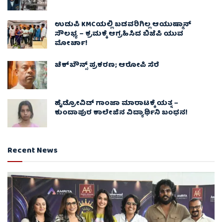
ಉಡುಪಿ KMCಯಲ್ಲಿ ಬಡವರಿಗಿಲ್ಲ ಆಯುಷ್ಮಾನ್
ಸೌಲಭ್ಯ – ಕ್ರಮಕ್ಕೆ ಆಗ್ರಹಿಸಿದ ಬಿಜೆಪಿ ಯುವ
ಮೋರ್ಚಾ!
ಚೆಕ್​ಬೌನ್ಸ್​ ಪ್ರಕರಣ; ಆರೋಪಿ ಸೆರೆ
ಹೈಡ್ರೋವಿಡ್ ಗಾಂಜಾ ಮಾರಾಟಕ್ಕೆ ಯತ್ನ –
ಕುಂದಾಪುರ ಕಾಲೇಜಿನ ವಿದ್ಯಾರ್ಥಿನಿ ಬಂಧನ!
Recent News