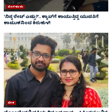
ಬೆಂಗಳೂರು
‘ನಿನ್ನ ರೇಟ್‌ ಎಷ್ಟು?’.. ಕ್ಯಾಬ್‌ಗೆ ಕಾಯುತ್ತಿದ್ದ ಯುವತಿಗೆ
ಕಾಮುಕನಿಂದ ಕಿರುಕುಳ!
ದೇಶ