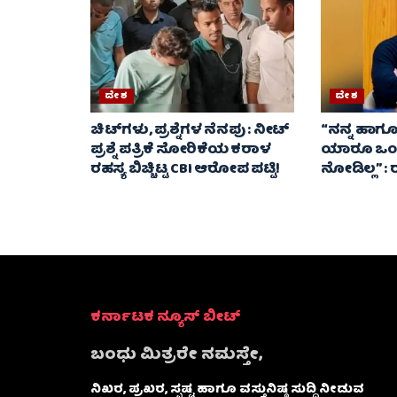
ದೇಶ
ದೇಶ
ಚಿಟ್‌ಗಳು, ಪ್ರಶ್ನೆಗಳ ನೆನಪು : ನೀಟ್
“ನನ್ನ ಹಾಗೂ 
ಪ್ರಶ್ನೆ ಪತ್ರಿಕೆ ಸೋರಿಕೆಯ ಕರಾಳ
ಯಾರೂ ಒಂದೇ
ರಹಸ್ಯ ಬಿಚ್ಚಿಟ್ಟ CBI ಆರೋಪ ಪಟ್ಟಿ!
ನೋಡಿಲ್ಲ” :
ಕರ್ನಾಟಕ ನ್ಯೂಸ್ ಬೀಟ್
ಬಂಧು ಮಿತ್ರರೇ ನಮಸ್ತೇ,
ನಿಖರ, ಪ್ರಖರ, ಸ್ಪಷ್ಟ ಹಾಗೂ ವಸ್ತುನಿಷ್ಠ ಸುದ್ದಿ ನೀಡುವ