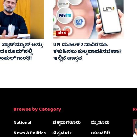
ದೇಶ
ಬ್ಯಾಟ್‌ಮ್ಯಾನ್ ಅನ್ನು
UPI ಮೂಲಕ 2 ಸಾವಿರ ರೂ.
 ರೂಮ್‌ನಲ್ಲಿ
ಕಳುಹಿಸಲು ಶುಲ್ಕ ಪಾವತಿಸಬೇಕಾ?
 ರಾಹುಲ್ ಗಾಂಧಿ!
ಇಲ್ಲಿದೆ ವಾಸ್ತವ
Browse by Category
R
National
ಚಿಕ್ಕಮಗಳೂರು
ಮೈಸೂರು
News & Politics
ಚಿತ್ರದುರ್ಗ
ಯಾದಗಿರಿ