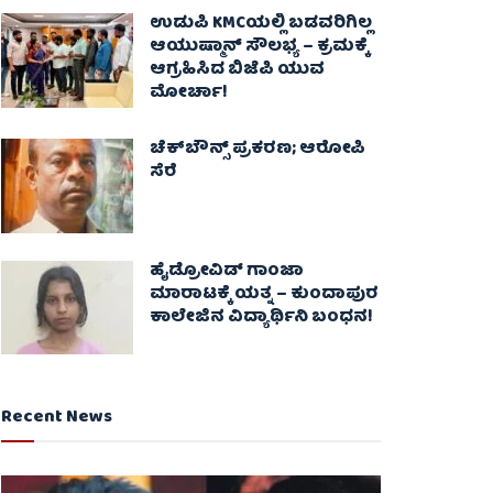
ಉಡುಪಿ KMCಯಲ್ಲಿ ಬಡವರಿಗಿಲ್ಲ
ಆಯುಷ್ಮಾನ್ ಸೌಲಭ್ಯ – ಕ್ರಮಕ್ಕೆ
ಆಗ್ರಹಿಸಿದ ಬಿಜೆಪಿ ಯುವ
ಮೋರ್ಚಾ!
ಚೆಕ್​ಬೌನ್ಸ್​ ಪ್ರಕರಣ; ಆರೋಪಿ
ಸೆರೆ
ಹೈಡ್ರೋವಿಡ್ ಗಾಂಜಾ
ಮಾರಾಟಕ್ಕೆ ಯತ್ನ – ಕುಂದಾಪುರ
ಕಾಲೇಜಿನ ವಿದ್ಯಾರ್ಥಿನಿ ಬಂಧನ!
Recent News