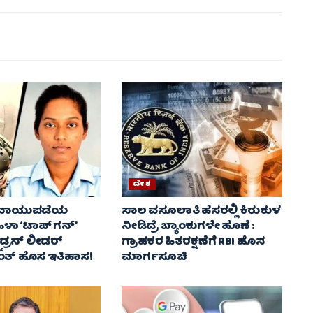
ದೇಶ
ವಾಯುಪಡೆಯ
ಸಾಲ ವಸೂಲಾತಿ ಹೆಸರಲ್ಲಿ ಕಿರುಕುಳ
ಾ ‘ಟಾಪ್ ಗನ್’
ನೀಡಿದ್ರೆ ಬ್ಯಾಂಕುಗಳೇ ಹೊಣೆ :
ವಾಡ್ರನ್ ಲೀಡರ್
ಗ್ರಾಹಕರ ಹಿತರಕ್ಷಣೆಗೆ RBI ಹೊಸ
ತ್ ಹೊಸ ಇತಿಹಾಸ!
ಮಾರ್ಗಸೂಚಿ