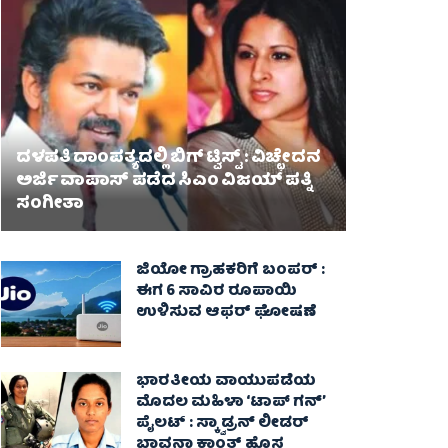
ದಳಪತಿ ದಾಂಪತ್ಯದಲ್ಲಿ ಬಿಗ್ ಟ್ವಿಸ್ಟ್ : ವಿಚ್ಛೇದನ
ಅರ್ಜಿ ವಾಪಾಸ್‌ ಪಡೆದ ಸಿಎಂ ವಿಜಯ್ ಪತ್ನಿ
ಸಂಗೀತಾ‌
ಜಿಯೋ ಗ್ರಾಹಕರಿಗೆ ಬಂಪರ್ :
ಈಗ 6 ಸಾವಿರ ರೂಪಾಯಿ
ಉಳಿಸುವ ಆಫರ್ ಘೋಷಣೆ
ಭಾರತೀಯ ವಾಯುಪಡೆಯ
ಮೊದಲ ಮಹಿಳಾ ‘ಟಾಪ್ ಗನ್’
ಪೈಲಟ್ : ಸ್ಕ್ವಾಡ್ರನ್ ಲೀಡರ್
ಭಾವನಾ ಕಾಂತ್ ಹೊಸ