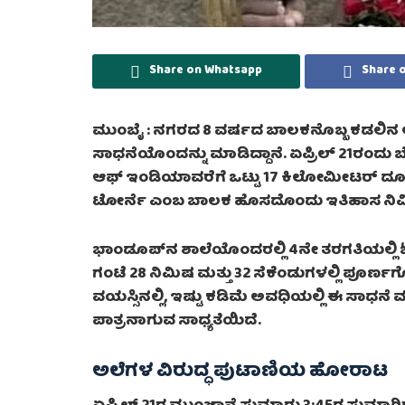
Share on Whatsapp
Share 
ಮುಂಬೈ :
ನಗರದ 8 ವರ್ಷದ ಬಾಲಕನೊಬ್ಬ ಕಡಲಿನ ಅ
ಸಾಧನೆಯೊಂದನ್ನು ಮಾಡಿದ್ದಾನೆ. ಏಪ್ರಿಲ್ 21ರಂದು 
ಆಫ್ ಇಂಡಿಯಾವರೆಗೆ ಒಟ್ಟು 17 ಕಿಲೋಮೀಟರ್ ದೂ
ಟೋರ್ನೆ ಎಂಬ ಬಾಲಕ ಹೊಸದೊಂದು ಇತಿಹಾಸ ನಿರ್ಮಿ
ಭಾಂಡೂಪ್‌ನ ಶಾಲೆಯೊಂದರಲ್ಲಿ 4ನೇ ತರಗತಿಯಲ್ಲಿ ಓ
ಗಂಟೆ 28 ನಿಮಿಷ ಮತ್ತು 32 ಸೆಕೆಂಡುಗಳಲ್ಲಿ ಪೂರ್ಣಗ
ವಯಸ್ಸಿನಲ್ಲಿ, ಇಷ್ಟು ಕಡಿಮೆ ಅವಧಿಯಲ್ಲಿ ಈ ಸಾಧನೆ
ಪಾತ್ರನಾಗುವ ಸಾಧ್ಯತೆಯಿದೆ.
ಅಲೆಗಳ ವಿರುದ್ಧ ಪುಟಾಣಿಯ ಹೋರಾಟ