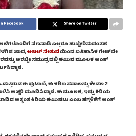
on Facebook
Share on Twitter
ಲೆಗಳೊಂದಿಗೆ ಸೆಣಸಾಡಿ ಎಲ್ಲರೂ ಹುಬ್ಬೇರಿಸುವಂತಹ
ಬೆಳಗಿನ ಜಾವ,
ಅಟಲ್ ಸೇತುವೆ
ಯಿಂದ ಐತಿಹಾಸಿಕ ಗೇಟ್‌ವೇ
ರವನ್ನು ಅರಬ್ಬೀ ಸಮುದ್ರದಲ್ಲಿ ಈಜುವ ಮೂಲಕ ಅಂಶ್
ಸಿದ್ದಾನೆ.
ದುತ್ತಿರುವ ಈ ಪುಟಾಣಿ, ಈ ಕಠಿಣ ಸವಾಲನ್ನು ಕೇವಲ 2
ೊಳಿಸಿ ಅಚ್ಚರಿ ಮೂಡಿಸಿದ್ದಾನೆ. ಈ ಮೂಲಕ, ಇಷ್ಟು ಕಿರಿಯ
 ಮಾಡಿದ ಅತ್ಯಂತ ಕಿರಿಯ ಈಜುಪಟು ಎಂಬ ಹೆಗ್ಗಳಿಕೆಗೆ ಅಂಶ್