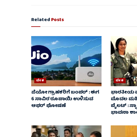
Related
Posts
ದೇಶ
ದೇಶ
ಜಿಯೋ ಗ್ರಾಹಕರಿಗೆ ಬಂಪರ್ : ಈಗ
ಭಾರತೀಯ 
6 ಸಾವಿರ ರೂಪಾಯಿ ಉಳಿಸುವ
ಮೊದಲ ಮಹಿಳ
ಆಫರ್ ಘೋಷಣೆ
ಪೈಲಟ್ : ಸ್ಕ್
ಭಾವನಾ ಕಾಂ