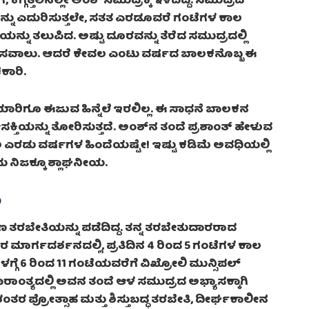
ಗ್ಗತ್ತಲಿನಲ್ಲೇ ಅಂಶ್ ಸಮುದ್ರಕ್ಕೆ ಇಳಿದಿದ್ದ. ಸಮುದ್ರದ
್ನು ಎದುರಿಸುತ್ತಲೇ, ಸತತ ಎರಡೂವರೆ ಗಂಟೆಗಳ ಕಾಲ
ನ್ನು ತಲುಪಿದ. ಅಷ್ಟು ದೂರವನ್ನು ತೆರೆದ ಸಮುದ್ರದಲ್ಲಿ
 ಸವಾಲು. ಆದರೆ ಕೇವಲ ಎಂಟು ವರ್ಷದ ಬಾಲಕನೊಬ್ಬ ಈ
ಕಾರಿ.
ಾರಿಗೂ ಈಜುವ ಹಿನ್ನೆಲೆ ಇರಲಿಲ್ಲ. ಈ ಸಾಧನೆ ಬಾಲಕನ
ಸಕ್ತಿಯನ್ನು ತೋರಿಸುತ್ತದೆ. ಅಂಶ್‌ನ ತಂದೆ ಪ್ರಶಾಂತ್ ಹೇಳುವ
 ಎರಡು ವರ್ಷಗಳ ಹಿಂದೆಯಷ್ಟೇ! ಇಷ್ಟು ಕಡಿಮೆ ಅವಧಿಯಲ್ಲಿ
ು ನಿಜಕ್ಕೂ ಶ್ಲಾಘನೀಯ.
ಲ
ಿಣ ತರಬೇತಿಯನ್ನು ಪಡೆದಿದ್ದ. ತನ್ನ ತರಬೇತುದಾರರಾದ
ರ್ಗದರ್ಶನದಲ್ಲಿ, ಪ್ರತಿದಿನ 4 ರಿಂದ 5 ಗಂಟೆಗಳ ಕಾಲ
ೆಳಗ್ಗೆ 6 ರಿಂದ 11 ಗಂಟೆಯವರೆಗೆ ವಿಖ್ರೋಲಿ ಮುನ್ಸಿಪಲ್
ವಾರಾಂತ್ಯದಲ್ಲಿ ಅವನ ತಂದೆ ಆಳ ಸಮುದ್ರದ ಅಭ್ಯಾಸಕ್ಕಾಗಿ
ಂತರ ಪ್ರೋತ್ಸಾಹ ಮತ್ತು ಶಿಸ್ತುಬದ್ಧ ತರಬೇತಿ, ದೀರ್ಘಕಾಲೀನ