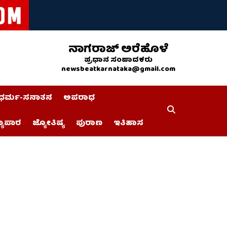
ನಾಗರಾಜ್ ಅರೆಹೊಳೆ
ಪ್ರಧಾನ ಸಂಪಾದಕರು
newsbeatkarnataka@gmail.com
ಧರ್ಮ-ಸನಾತನ
ಅಪರಾಧ
್ಯಾಪಾರ
ಜ್ಯೋತಿಷ್ಯ
ಪುರಾಣ
ಇತಿಹಾಸ