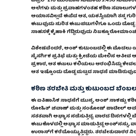
ಏಪ್ರಿಲ್ 21ರ ಮುಂಜಾನೆ ಸುಮಾರು 3:45ರ ಸುಮಾರಿಗೆ, ಕ
ಅಲೆಗಳು ಮತ್ತು ಪ್ರವಾಹಗಳಂತಹ ಕಠಿಣ ಸವಾಲುಗಳನ
ಆಯಾಸವಿಲ್ಲದೆ ಈಜಿದ ಆತ, ಯಶಸ್ವಿಯಾಗಿ ತನ್ನ ಗುರಿಯ
ಈಜುವುದು ನುರಿತ ಈಜುಪಟುಗಳಿಗೂ ಒಂದು ದೊಡ್ಡ
ಸಾಹಸಕ್ಕೆ ಕೈಹಾಕಿ ಗೆದ್ದಿರುವುದು ನಿಜಕ್ಕೂ ರೋಮಾಂಚ
ವಿಶೇಷವೆಂದರೆ, ಅಂಶ್ ಕುಟುಂಬದಲ್ಲಿ ಈ ಮೊದಲು ಯ
ನೈಸರ್ಗಿಕ ಪ್ರತಿಭೆ ಮತ್ತು ಕ್ರೀಡೆಯ ಮೇಲಿನ ಅತೀವ ಆ
ಪ್ರಕಾರ, ಆತ ಈಜಲು ಕಲಿಯಲು ಆರಂಭಿಸಿದ್ದು ಕೇವಲ
ಆತ ಇಷ್ಟೊಂದು ದೊಡ್ಡ ಮಟ್ಟದ ಸಾಧನೆ ಮಾಡಿರುವುದ
ಕಠಿಣ ತರಬೇತಿ ಮತ್ತು ಕುಟುಂಬದ ಬೆಂಬ
ಈ ಐತಿಹಾಸಿಕ ಸಾಧನೆಗೆ ಮುನ್ನ, ಅಂಶ್ ಸಾಕಷ್ಟು ಕಠ
ರೋಹಿತ್ ಚವಾಣ್ ಮತ್ತು ಸಂತೋಷ್ ಪಾಟೀಲ್ ಅವರ ಮಾ
ಸತತವಾಗಿ ಅಭ್ಯಾಸ ನಡೆಸುತ್ತಿದ್ದ. ವಾರದ ದಿನಗಳಲ್ಲಿ ಬ
ಈಜುಕೊಳದಲ್ಲಿ ಅಭ್ಯಾಸ ಮಾಡುತ್ತಿದ್ದ ಅಂಶ್‌ನನ್ನು, 
ಉರಾನ್‌ಗೆ ಕರೆದೊಯ್ಯುತ್ತಿದ್ದರು. ತರಬೇತುದಾರರ ನಿರ