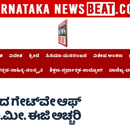
ಶ
ವಿದೇಶ
ಕ್ರೀಡೆ
ಸಿನಿಮಾ-ಮನರಂಜನೆ
ವಿಶೇಷ ಅಂಕಣ
ನ್ನಡ-ಸಾಹಿತ್ಯ-ಸಂಸ್ಕೃತಿ
ಶಿಕ್ಷಣ-ಸ್ಪರ್ಧಾತ್ಮಕ-ಉದ್ಯೋಗ
ವಾಣಿಜ್ಯ-ವ
ದ ಗೇಟ್‌ವೇ ಆಫ್
.ಮೀ. ಈಜಿ ಅಚ್ಚರಿ