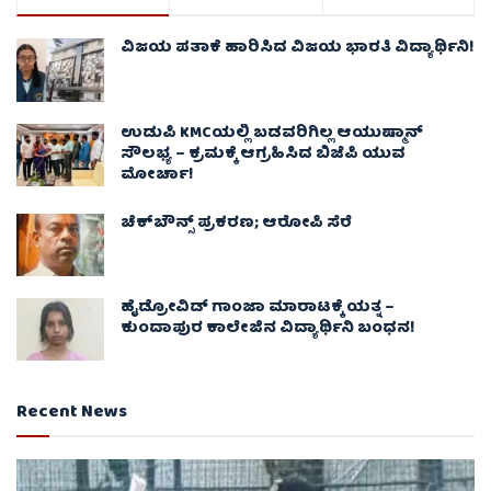
ವಿಜಯ ಪತಾಕೆ ಹಾರಿಸಿದ ವಿಜಯ ಭಾರತಿ ವಿದ್ಯಾರ್ಥಿನಿ!
ಉಡುಪಿ KMCಯಲ್ಲಿ ಬಡವರಿಗಿಲ್ಲ ಆಯುಷ್ಮಾನ್
ಸೌಲಭ್ಯ – ಕ್ರಮಕ್ಕೆ ಆಗ್ರಹಿಸಿದ ಬಿಜೆಪಿ ಯುವ
ಮೋರ್ಚಾ!
ಚೆಕ್​ಬೌನ್ಸ್​ ಪ್ರಕರಣ; ಆರೋಪಿ ಸೆರೆ
ಹೈಡ್ರೋವಿಡ್ ಗಾಂಜಾ ಮಾರಾಟಕ್ಕೆ ಯತ್ನ –
ಕುಂದಾಪುರ ಕಾಲೇಜಿನ ವಿದ್ಯಾರ್ಥಿನಿ ಬಂಧನ!
Recent News