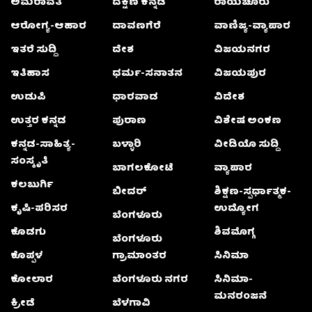
ಅಮರಾವತಿ
ದಕ್ಷಿಣ ಕನ್ನಡ
ರಾಯಚೂರು
ಆರೋಗ್ಯ-ಆಹಾರ
ದಾವಣಗೆರೆ
ವಾಣಿಜ್ಯ-ವ್ಯಾಪಾರ
ಇತರೆ ಸುದ್ದಿ
ದೇಶ
ವಿಜಯನಗರ
ಇತಿಹಾಸ
ಧರ್ಮ-ಸನಾತನ
ವಿಜಯಪುರ
ಉಡುಪಿ
ಧಾರವಾಡ
ವಿದೇಶ
ಉತ್ತರ ಕನ್ನಡ
ಪುರಾಣ
ವಿಶೇಷ ಅಂಕಣ
ಕನ್ನಡ-ಸಾಹಿತ್ಯ-
ಬಳ್ಳಾರಿ
ವೀಡಿಯೊ ಸುದ್ದಿ
ಸಂಸ್ಕೃತಿ
ಬಾಗಲಕೋಟೆ
ವ್ಯಾಪಾರ
ಕಲಬುರ್ಗಿ
ಬೀದರ್
ಶಿಕ್ಷಣ-ಸ್ಪರ್ಧಾತ್ಮಕ-
ಕೃಷಿ-ಪರಿಸರ
ಉದ್ಯೋಗ
ಬೆಂಗಳೂರು
ಕೊಡಗು
ಶಿವಮೊಗ್ಗ
ಬೆಂಗಳೂರು
ಕೊಪ್ಪಳ
ಗ್ರಾಮಾಂತರ
ಸಿನಿಮಾ
ಕೋಲಾರ
ಬೆಂಗಳೂರು ನಗರ
ಸಿನಿಮಾ-
ಮನರಂಜನೆ
ಕ್ರೀಡೆ
ಬೆಳಗಾವಿ