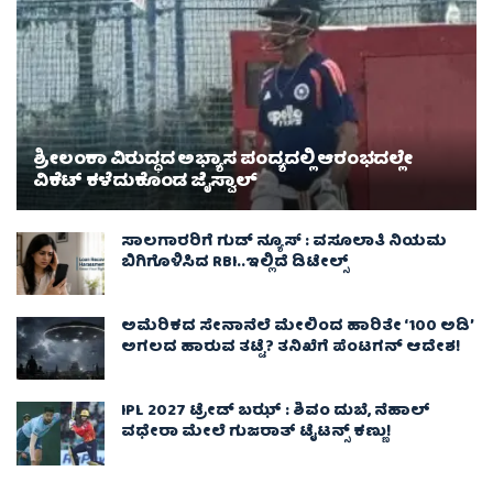
ಶ್ರೀಲಂಕಾ ವಿರುದ್ಧದ ಅಭ್ಯಾಸ ಪಂದ್ಯದಲ್ಲಿ ಆರಂಭದಲ್ಲೇ
ವಿಕೆಟ್ ಕಳೆದುಕೊಂಡ ಜೈಸ್ವಾಲ್
ಸಾಲಗಾರರಿಗೆ ಗುಡ್ ನ್ಯೂಸ್ : ವಸೂಲಾತಿ ನಿಯಮ
ಬಿಗಿಗೊಳಿಸಿದ RBI..ಇಲ್ಲಿದೆ ಡಿಟೇಲ್ಸ್
ಅಮೆರಿಕದ ಸೇನಾನೆಲೆ ಮೇಲಿಂದ ಹಾರಿತೇ ‘100 ಅಡಿ’
ಅಗಲದ ಹಾರುವ ತಟ್ಟೆ? ತನಿಖೆಗೆ ಪೆಂಟಗನ್ ಆದೇಶ!
IPL 2027 ಟ್ರೇಡ್‌ ಬಝ್ : ಶಿವಂ ದುಬೆ, ನೆಹಾಲ್
ವಧೇರಾ ಮೇಲೆ ಗುಜರಾತ್ ಟೈಟನ್ಸ್ ಕಣ್ಣು!