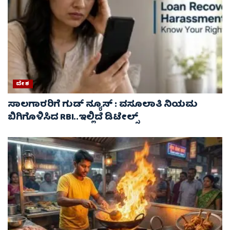
ದೇಶ
ಸಾಲಗಾರರಿಗೆ ಗುಡ್ ನ್ಯೂಸ್ : ವಸೂಲಾತಿ ನಿಯಮ
ಬಿಗಿಗೊಳಿಸಿದ RBI..ಇಲ್ಲಿದೆ ಡಿಟೇಲ್ಸ್