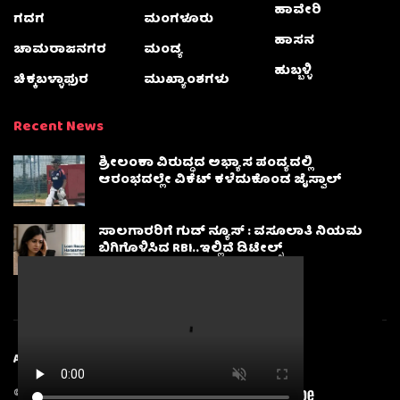
ಹಾವೇರಿ
ಗದಗ
ಮಂಗಳೂರು
ಹಾಸನ
ಚಾಮರಾಜನಗರ
ಮಂಡ್ಯ
ಹುಬ್ಬಳ್ಳಿ
ಚಿಕ್ಕಬಳ್ಳಾಫುರ
ಮುಖ್ಯಾಂಶಗಳು
Recent News
ಶ್ರೀಲಂಕಾ ವಿರುದ್ಧದ ಅಭ್ಯಾಸ ಪಂದ್ಯದಲ್ಲಿ
ಆರಂಭದಲ್ಲೇ ವಿಕೆಟ್ ಕಳೆದುಕೊಂಡ ಜೈಸ್ವಾಲ್
ಸಾಲಗಾರರಿಗೆ ಗುಡ್ ನ್ಯೂಸ್ : ವಸೂಲಾತಿ ನಿಯಮ
ಬಿಗಿಗೊಳಿಸಿದ RBI..ಇಲ್ಲಿದೆ ಡಿಟೇಲ್ಸ್
About
Advertise
Privacy & Policy
Contact Us
© 2025
Karnatakanewsbeat