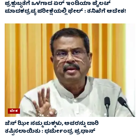
ಪ್ರಕ್ಷುಬ್ಧತೆಗೆ ಒಳಗಾದ ಏರ್ ಇಂಡಿಯಾ ಪೈಲಟ್
ಮಾದಕದ್ರವ್ಯ ಪರೀಕ್ಷೆಯಲ್ಲಿ ಫೇಲ್ : ತನಿಖೆಗೆ ಆದೇಶ!
ದೇಶ
ಜೆನ್ ಝೀ ನಮ್ಮ ಮಕ್ಕಳು, ಅವರನ್ನು ದಾರಿ
ತಪ್ಪಿಸಲಾಯಿತು : ಧರ್ಮೇಂದ್ರ ಪ್ರಧಾನ್