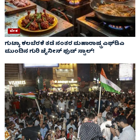
ದೇಶ
ಗುಟ್ಕಾ, ಕಲಬೆರಕೆ ತಡೆ ನಂತರ ಮಹಾರಾಷ್ಟ್ರ ಎಫ್‌ಡಿಎ
ಮುಂದಿನ ಗುರಿ ಚೈನೀಸ್ ಫುಡ್ ಸ್ಟಾಲ್‌!