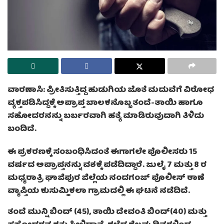
ವಾರಣಾಸಿ: ಪ್ರೀತಿಸುತ್ತಿದ್ದ ಹುಡುಗಿಯ ಜೊತೆ ಮದುವೆಗೆ ವಿರೋಧ
ವ್ಯಕ್ತಪಡಿಸಿದ್ದಕ್ಕೆ ಅಪ್ರಾಪ್ತ ಬಾಲಕನೊಬ್ಬ ತಂದೆ-ತಾಯಿ ಹಾಗೂ
ಸಹೋದರನನ್ನು ಬರ್ಬರವಾಗಿ ಹತ್ಯೆ ಮಾಡಿರುವುದಾಗಿ ತಿಳಿದು
ಬಂದಿದೆ.
ಈ ಪ್ರಕರಣಕ್ಕೆ ಸಂಬಂಧಿಸಿದಂತೆ ಈಗಾಗಲೇ ಪೊಲೀಸರು 15
ವರ್ಷದ ಅಪ್ರಾಪ್ತನನ್ನು ವಶಕ್ಕೆ ಪಡೆದಿದ್ದಾರೆ. ಜುಲೈ 7 ಮತ್ತು 8 ರ
ಮಧ್ಯರಾತ್ರಿ ಘಾಜಿಪುರ ಜಿಲ್ಲೆಯ ನಂದಗಂಜ್ ಪೊಲೀಸ್ ಠಾಣೆ
ವ್ಯಾಪ್ತಿಯ ಕುಸುಮ್ಹಿಕಲಾ ಗ್ರಾಮದಲ್ಲಿ ಈ ಘಟನೆ ನಡೆದಿದೆ.
ತಂದೆ ಮುನ್ಷಿ ಬಿಂದ್ (45), ತಾಯಿ ದೇವಂತಿ ಬಿಂದ್(40) ಮತ್ತು