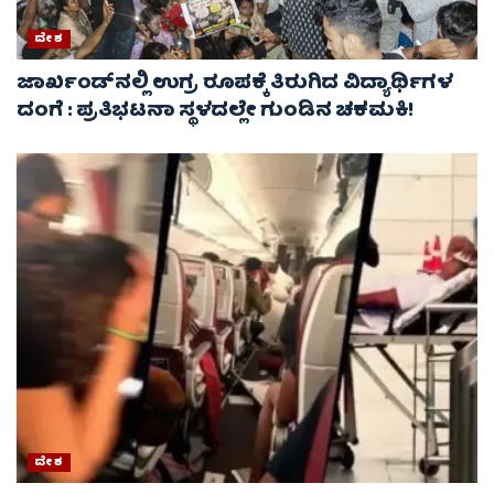
ದೇಶ
ಜಾರ್ಖಂಡ್‌ನಲ್ಲಿ ಉಗ್ರ ರೂಪಕ್ಕೆ ತಿರುಗಿದ ವಿದ್ಯಾರ್ಥಿಗಳ
ದಂಗೆ : ಪ್ರತಿಭಟನಾ ಸ್ಥಳದಲ್ಲೇ ಗುಂಡಿನ ಚಕಮಕಿ!
ದೇಶ