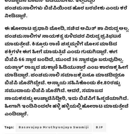
ಉಚ್ಛಾಟನೆ ವಾಪಸ್ ಪಡೆಯಬೇಕು. ಇಲ್ಲದಿದ್ದರೆ
ಪಂಚಮಸಾಲಿಗಳು ಬಿಜೆಪಿಯಿಂದ ಹೊರ ಬರಬೇಕು ಎಂದು ಕರೆ
ನೀಡಿದ್ದಾರೆ.
ಈ ಹೋರಾಟ ಪ್ರಧಾನಿ ಮೋದಿ, ಸಚಿವ ಅಮಿತ್ ಶಾ ವಿರುದ್ಧ ಅಲ್ಲ.
ಪಂಚಮಸಾಲಿಗಳ ನಾಯಕತ್ವ ತುಳಿದವರ ವಿರುದ್ಧ ಪ್ರತಿಭಟನೆ
ಮಾಡುತ್ತೇವೆ. ಕಿತ್ತೂರು ರಾಣಿ ಚನ್ನಮ್ಮಳಿಗೆ ಮೋಸ ಮಾಡಿದ
ಶಕ್ತಿಗಳೇ ಈಗ ಹೀಗೆ ಮಾಡುತ್ತಿವೆ ಎಂದು ಗುಡುಗಿದ್ದಾರೆ. ಈಗ
ಬಿಜೆಪಿ 66 ಸ್ಥಾನ ಬಂದಿದೆ, ಮುಂದೆ 36 ಸ್ಥಾನವೂ ಬರುವುದಿಲ್ಲ.
ಯತ್ನಾಳ್ ರಾಜ್ಯದ ಚುಕ್ಕಾಣಿ ಹಿಡಿಯುತ್ತಾರೆ ಎಂಬ ಕಾರಣಕ್ಕ ಹೀಗೆ
ಮಾಡಿದ್ದಾರೆ. ಪಂಚಮಸಾಲಿ ಸಮಾಜಕ್ಕೆ ಏನೂ ಮಾಡದಿದ್ದರೂ
ಬಿಜೆಪಿ ಜೊತೆಗಿದ್ದೇವೆ. ಅನ್ಯಾಯ ಸಹಿಸಿಕೊಂಡು ಶೇ.80ರಷ್ಟು
ಸಮುದಾಯ ಬಿಜೆಪಿ ಜೊತೆಗಿದೆ. ಆದರೆ, ಸಮಾಜದ
ನಾಯಕನನ್ನು ಉಚ್ಚಾಟಿಸಿದ್ದೀರಿ, ಇದು ಬಿಜೆಪಿಗೆ ಹಿನ್ನಡೆಯಾಗಿದೆ.
ಹೀಗಾಗಿ ಇಂದಿನಿಂದಲೇ ಹಳ್ಳಿ ಹಳ್ಳಿಯಲ್ಲಿ ಹೋರಾಟ ಮಾಡುತ್ತೇವೆ
ಎಂದಿದ್ದಾರೆ.
Tags:
Basavajaya Mruthyunjaya Swamiji
BJP