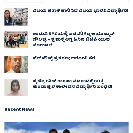
ವಿಜಯ ಪತಾಕೆ ಹಾರಿಸಿದ ವಿಜಯ ಭಾರತಿ ವಿದ್ಯಾರ್ಥಿನಿ!
ಉಡುಪಿ KMCಯಲ್ಲಿ ಬಡವರಿಗಿಲ್ಲ ಆಯುಷ್ಮಾನ್
ಸೌಲಭ್ಯ – ಕ್ರಮಕ್ಕೆ ಆಗ್ರಹಿಸಿದ ಬಿಜೆಪಿ ಯುವ
ಮೋರ್ಚಾ!
ಚೆಕ್​ಬೌನ್ಸ್​ ಪ್ರಕರಣ; ಆರೋಪಿ ಸೆರೆ
ಹೈಡ್ರೋವಿಡ್ ಗಾಂಜಾ ಮಾರಾಟಕ್ಕೆ ಯತ್ನ –
ಕುಂದಾಪುರ ಕಾಲೇಜಿನ ವಿದ್ಯಾರ್ಥಿನಿ ಬಂಧನ!
Recent News