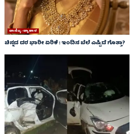
ವಾಣಿಜ್ಯ-ವ್ಯಾಪಾರ
ಚಿನ್ನದ ದರ ಭಾರೀ ಏರಿಕೆ : ಇಂದಿನ ಬೆಲೆ ಎಷ್ಟಿದೆ ಗೊತ್ತಾ?