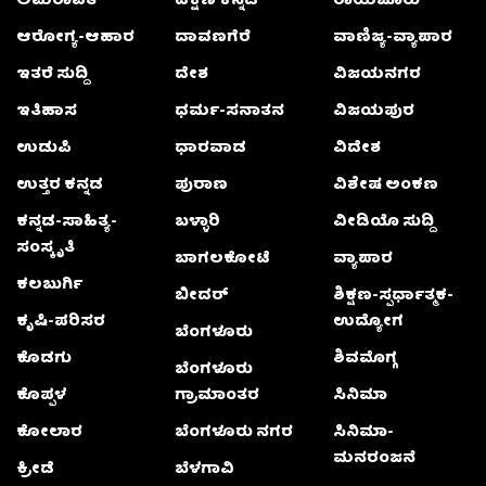
ಅಮರಾವತಿ
ದಕ್ಷಿಣ ಕನ್ನಡ
ರಾಯಚೂರು
ಆರೋಗ್ಯ-ಆಹಾರ
ದಾವಣಗೆರೆ
ವಾಣಿಜ್ಯ-ವ್ಯಾಪಾರ
ಇತರೆ ಸುದ್ದಿ
ದೇಶ
ವಿಜಯನಗರ
ಇತಿಹಾಸ
ಧರ್ಮ-ಸನಾತನ
ವಿಜಯಪುರ
ಉಡುಪಿ
ಧಾರವಾಡ
ವಿದೇಶ
ಉತ್ತರ ಕನ್ನಡ
ಪುರಾಣ
ವಿಶೇಷ ಅಂಕಣ
ಕನ್ನಡ-ಸಾಹಿತ್ಯ-
ಬಳ್ಳಾರಿ
ವೀಡಿಯೊ ಸುದ್ದಿ
ಸಂಸ್ಕೃತಿ
ಬಾಗಲಕೋಟೆ
ವ್ಯಾಪಾರ
ಕಲಬುರ್ಗಿ
ಬೀದರ್
ಶಿಕ್ಷಣ-ಸ್ಪರ್ಧಾತ್ಮಕ-
ಕೃಷಿ-ಪರಿಸರ
ಉದ್ಯೋಗ
ಬೆಂಗಳೂರು
ಕೊಡಗು
ಶಿವಮೊಗ್ಗ
ಬೆಂಗಳೂರು
ಕೊಪ್ಪಳ
ಗ್ರಾಮಾಂತರ
ಸಿನಿಮಾ
ಕೋಲಾರ
ಬೆಂಗಳೂರು ನಗರ
ಸಿನಿಮಾ-
ಮನರಂಜನೆ
ಕ್ರೀಡೆ
ಬೆಳಗಾವಿ