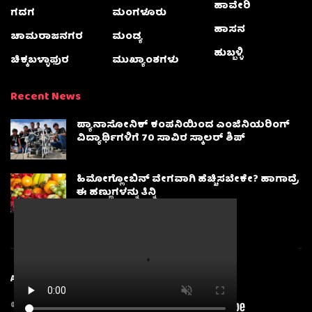
ಹಾವೇರಿ
ಗದಗ
ಮಂಗಳೂರು
ಹಾಸನ
ಚಾಮರಾಜನಗರ
ಮಂಡ್ಯ
ಹುಬ್ಬಳ್ಳಿ
ಚಿಕ್ಕಬಳ್ಳಾಫುರ
ಮುಖ್ಯಾಂಶಗಳು
Recent News
ಪ್ಯಾನಾಸೋನಿಕ್ ಕಂಪನಿಯಿಂದ ಎಂಜಿನಿಯರಿಂಗ್
ವಿದ್ಯಾರ್ಥಿಗಳಿಗೆ 70 ಸಾವಿರ ಸ್ಕಾಲರ್ ಶಿಪ್
ಹಿಮೋಗ್ಲೋಬಿನ್ ವೇಗವಾಗಿ ಹೆಚ್ಚಿಸಬೇಕೇ? ಹಾಗಾದ್ರೆ
ಈ ಹಣ್ಣುಗಳನ್ನು ತಿನ್ನಿ
About
Advertise
Privacy & Policy
Contact Us
© 2025
Karnatakanewsbeat