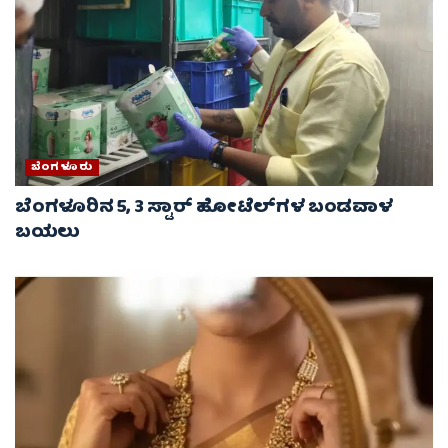
ಬೆಂಗಳೂರು
ಬೆಂಗಳೂರಿನ 5, 3 ಸ್ಟಾರ್​​​​ ಹೋಟೆಲ್​​​​ಗಳ ಬಂಡವಾಳ
ಬಯಲು