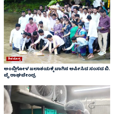
ಶಿವಮೊಗ್ಗ
ಅಂಬ್ಲಿಗೋಳ ಜಲಾಶಯಕ್ಕೆ ಬಾಗಿನ ಅರ್ಪಿಸಿದ ಸಂಸದ ಬಿ.
ವೈ ರಾಘವೇಂದ್ರ