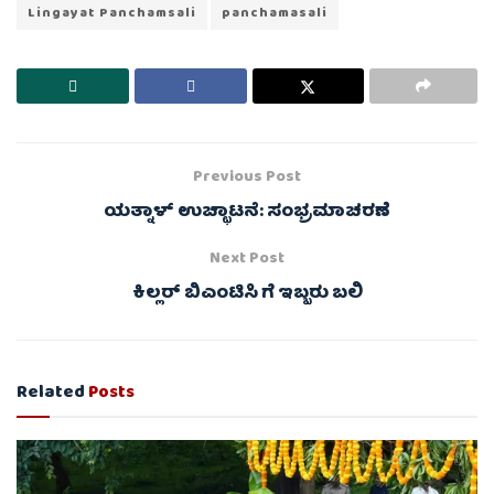
Lingayat Panchamsali
panchamasali
Previous Post
ಯತ್ನಾಳ್ ಉಚ್ಛಾಟನೆ: ಸಂಭ್ರಮಾಚರಣೆ
Next Post
ಕಿಲ್ಲರ್ ಬಿಎಂಟಿಸಿ ಗೆ ಇಬ್ಬರು ಬಲಿ
Related
Posts