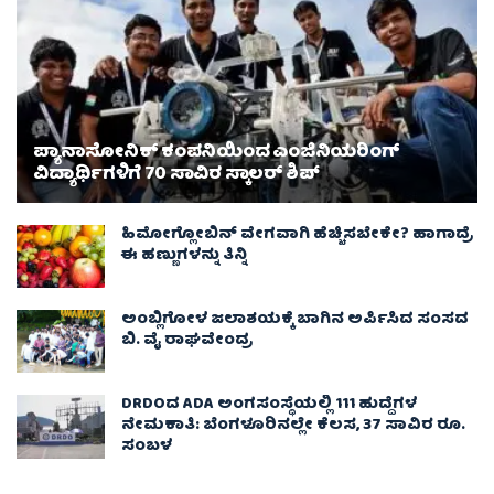
ಪ್ಯಾನಾಸೋನಿಕ್ ಕಂಪನಿಯಿಂದ ಎಂಜಿನಿಯರಿಂಗ್
ವಿದ್ಯಾರ್ಥಿಗಳಿಗೆ 70 ಸಾವಿರ ಸ್ಕಾಲರ್ ಶಿಪ್
ಹಿಮೋಗ್ಲೋಬಿನ್ ವೇಗವಾಗಿ ಹೆಚ್ಚಿಸಬೇಕೇ? ಹಾಗಾದ್ರೆ
ಈ ಹಣ್ಣುಗಳನ್ನು ತಿನ್ನಿ
ಅಂಬ್ಲಿಗೋಳ ಜಲಾಶಯಕ್ಕೆ ಬಾಗಿನ ಅರ್ಪಿಸಿದ ಸಂಸದ
ಬಿ. ವೈ ರಾಘವೇಂದ್ರ
DRDOದ ADA ಅಂಗಸಂಸ್ಥೆಯಲ್ಲಿ 111 ಹುದ್ದೆಗಳ
ನೇಮಕಾತಿ: ಬೆಂಗಳೂರಿನಲ್ಲೇ ಕೆಲಸ, 37 ಸಾವಿರ ರೂ.
ಸಂಬಳ