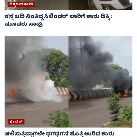
ಚಿಕ್ಕಮಗಳೂರು
ರಸ್ತೆ ಬದಿ ನಿಂತಿದ್ದ ಸಿಲಿಂಡರ್ ಲಾರಿಗೆ ಕಾರು ಡಿಕ್ಕಿ :
ಮೂವರು ಸಾವು
ಬೀದರ್
ಚಲಿಸುತ್ತಿದ್ದಾಗಲೇ ಧಗಧಗನೆ ಹೊತ್ತಿ ಉರಿದ ಕಾರು