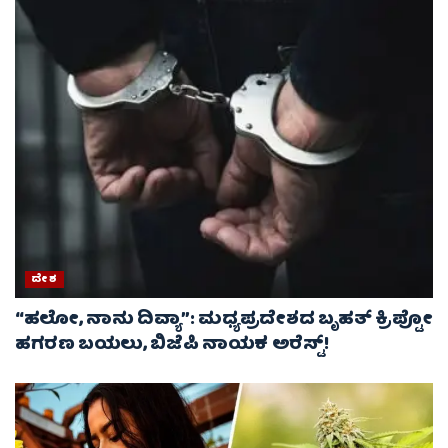
ದೇಶ
“ಹಲೋ, ನಾನು ದಿವ್ಯಾ”: ಮಧ್ಯಪ್ರದೇಶದ ಬೃಹತ್ ಕ್ರಿಪ್ಟೋ
ಹಗರಣ ಬಯಲು, ಬಿಜೆಪಿ ನಾಯಕ ಅರೆಸ್ಟ್!