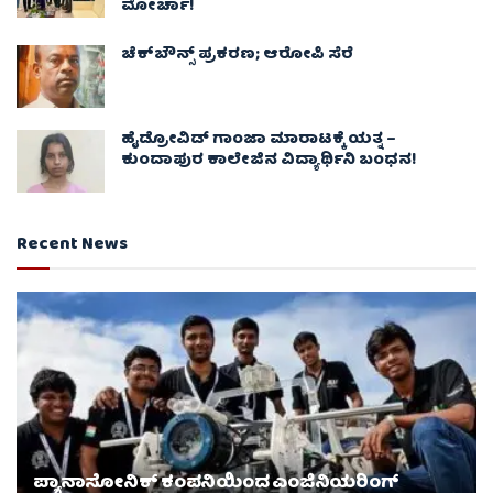
ಮೋರ್ಚಾ!
ಚೆಕ್​ಬೌನ್ಸ್​ ಪ್ರಕರಣ; ಆರೋಪಿ ಸೆರೆ
ಹೈಡ್ರೋವಿಡ್ ಗಾಂಜಾ ಮಾರಾಟಕ್ಕೆ ಯತ್ನ –
ಕುಂದಾಪುರ ಕಾಲೇಜಿನ ವಿದ್ಯಾರ್ಥಿನಿ ಬಂಧನ!
Recent News
ಪ್ಯಾನಾಸೋನಿಕ್ ಕಂಪನಿಯಿಂದ ಎಂಜಿನಿಯರಿಂಗ್