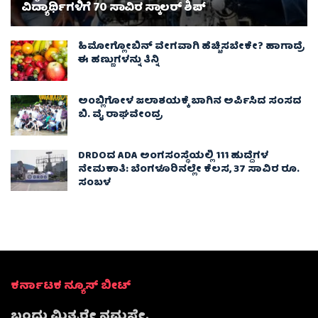
ವಿದ್ಯಾರ್ಥಿಗಳಿಗೆ 70 ಸಾವಿರ ಸ್ಕಾಲರ್ ಶಿಪ್
ಹಿಮೋಗ್ಲೋಬಿನ್ ವೇಗವಾಗಿ ಹೆಚ್ಚಿಸಬೇಕೇ? ಹಾಗಾದ್ರೆ
ಈ ಹಣ್ಣುಗಳನ್ನು ತಿನ್ನಿ
ಅಂಬ್ಲಿಗೋಳ ಜಲಾಶಯಕ್ಕೆ ಬಾಗಿನ ಅರ್ಪಿಸಿದ ಸಂಸದ
ಬಿ. ವೈ ರಾಘವೇಂದ್ರ
DRDOದ ADA ಅಂಗಸಂಸ್ಥೆಯಲ್ಲಿ 111 ಹುದ್ದೆಗಳ
ನೇಮಕಾತಿ: ಬೆಂಗಳೂರಿನಲ್ಲೇ ಕೆಲಸ, 37 ಸಾವಿರ ರೂ.
ಸಂಬಳ
ಕರ್ನಾಟಕ ನ್ಯೂಸ್ ಬೀಟ್
ಬಂಧು ಮಿತ್ರರೇ ನಮಸ್ತೇ,