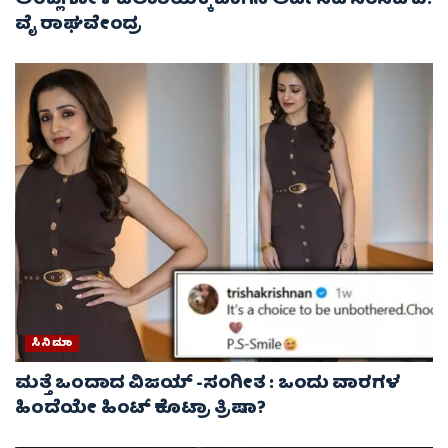
ಅಂಬ್ಲಿಗೋಳ ಜಲಾಶಯಕ್ಕೆ ಬಾಗಿನ ಅರ್ಪಿಸಿದ ಸಂಸದ ಬಿ.
ವೈ ರಾಘವೇಂದ್ರ
ಸಿನಿಮಾ
ಮತ್ತೆ ಒಂದಾದ ವಿಜಯ್ -ಸಂಗೀತ : ಒಂದು ವಾರಗಳ
ಹಿಂದೆಯೇ ಹಿಂಟ್ ಕೊಟ್ರಾ ತ್ರಿಷಾ?