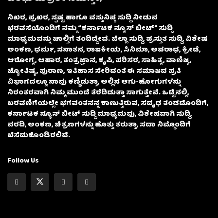
ನಿಖರ, ಪ್ರಖರ, ಸ್ಪಷ್ಟ ಹಾಗೂ ವಸ್ತುನಿಷ್ಠ ಸುದ್ದಿ ನೀಡುವ
ಭರವಸೆಯೊಂದಿಗೆ ನಮ್ಮ “ಕರ್ನಾಟಕ ನ್ಯೂಸ್ ಬೀಟ್” ಸುದ್ದಿ
ಮಾಧ್ಯಮವನ್ನು ಚಾಲ್ತಿಗೆ ತಂದಿದ್ದೇವೆ. ಜಿಲ್ಲಾ ಸುದ್ದಿ, ಪ್ರಸ್ತುತ ಸುದ್ದಿ, ವಿಶೇಷ
ಅಂಕಣ, ಧರ್ಮ, ಸನಾತನ, ರಾಜಕೀಯ, ಸಿನಿಮಾ, ಅಪರಾಧ, ಕ್ರೀಡೆ,
ಆರೋಗ್ಯ, ಆಹಾರ, ತಂತ್ರಜ್ಞಾನ, ಕೃಷಿ, ಪರಿಸರ, ಸಾಹಿತ್ಯ, ವಾಣಿಜ್ಯ,
ಜ್ಯೋತಿಷ್ಯ, ಪುರಾಣ, ಇತಿಹಾಸ ಸೇರಿದಂತೆ ಈ ಸಮಾಜದ ಪ್ರತಿ
ವಿಭಾಗದಲ್ಲೂ ನಾವು ಕಣ್ಣಿಡುತ್ತಾ, ಅಲ್ಲಿನ ಆಗು-ಹೋಗುಗಳನ್ನು
ನಿರಂತರವಾಗಿ ನಿಮ್ಮ ಮುಂದೆ ತೆರೆದಿಡುತ್ತಾ ಸಾಗುತ್ತೇವೆ. ಒಟ್ಟಿನಲ್ಲಿ,
ಬರವಣಿಗೆಯಲ್ಲೇ ಭಗವಂತನನ್ನ ಕಾಣುತ್ತಿರುವ, ಸದೃಢ ತಂಡದೊಂದಿಗೆ,
ಕರ್ನಾಟಕ ನ್ಯೂಸ್ ಬೀಟ್ ಸುದ್ದಿ ಮಾಧ್ಯಮವು, ವಿಶೇಷವಾಗಿ ಸುದ್ದಿ,
ವರದಿ, ಅಂಕಣ, ಚಿತ್ರಣಗಳನ್ನು ಹೊತ್ತು ತರುತ್ತಾ, ಸದಾ ನಿಮ್ಮೊಂದಿಗೆ
ಬೆಸೆದುಕೊಂಡಿರಲಿದೆ.
Follow Us