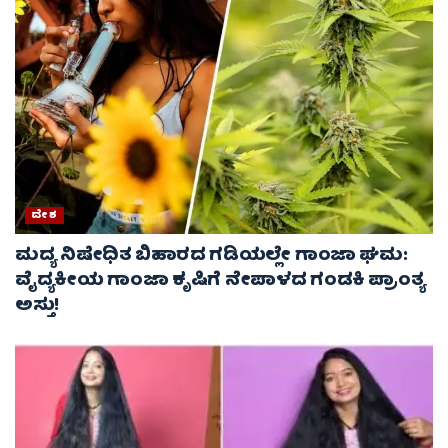
ದೇಶ
ಮದ್ಯ ನಿಷೇಧಿತ ಬಿಹಾರದ ಗಡಿಯಲ್ಲೇ ಗಾಂಜಾ ಘಮ:
ವೈದ್ಯಕೀಯ ಗಾಂಜಾ ಕೃಷಿಗೆ ನೇಪಾಳದ ಗಂಡಕಿ ಪ್ರಾಂತ್ಯ
ಅಸ್ತು!