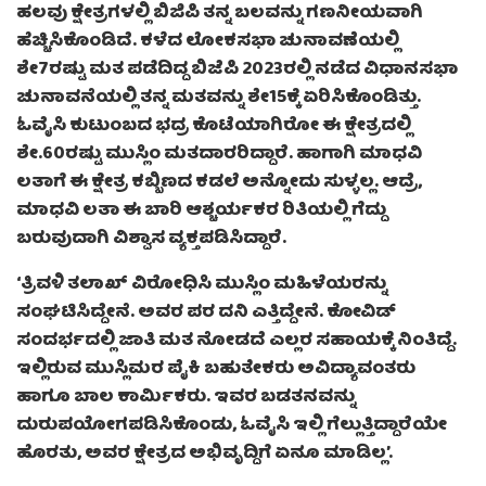
ಹಲವು ಕ್ಷೇತ್ರಗಳಲ್ಲಿ ಬಿಜಿಪಿ ತನ್ನ ಬಲವನ್ನು ಗಣನೀಯವಾಗಿ
ಹೆಚ್ಚಿಸಿಕೊಂಡಿದೆ. ಕಳೆದ ಲೋಕಸಭಾ ಚುನಾವಣೆಯಲ್ಲಿ
ಶೇ7ರಷ್ಟು ಮತ ಪಡೆದಿದ್ದ ಬಿಜೆಪಿ 2023ರಲ್ಲಿ ನಡೆದ ವಿಧಾನಸಭಾ
ಚುನಾವನೆಯಲ್ಲಿ ತನ್ನ ಮತವನ್ನು ಶೇ15ಕ್ಕೆ ಏರಿಸಿಕೊಂಡಿತ್ತು.
ಓವೈಸಿ ಕುಟುಂಬದ ಭದ್ರ ಕೊಟೆಯಾಗಿರೋ ಈ ಕ್ಷೇತ್ರದಲ್ಲಿ
ಶೇ.60ರಷ್ಟು ಮುಸ್ಲಿಂ ಮತದಾರರಿದ್ದಾರೆ. ಹಾಗಾಗಿ ಮಾಧವಿ
ಲತಾಗೆ ಈ ಕ್ಷೇತ್ರ ಕಬ್ಬಿಣದ ಕಡಲೆ ಅನ್ನೋದು ಸುಳ್ಳಲ್ಲ. ಆದ್ರೆ,
ಮಾಧವಿ ಲತಾ ಈ ಬಾರಿ ಆಶ್ಚರ್ಯಕರ ರಿತಿಯಲ್ಲಿ ಗೆದ್ದು
ಬರುವುದಾಗಿ ವಿಶ್ವಾಸ ವ್ಯಕ್ತಪಡಿಸಿದ್ದಾರೆ.
‘ತ್ರಿವಳಿ ತಲಾಖ್ ವಿರೋಧಿಸಿ ಮುಸ್ಲಿಂ ಮಹಿಳೆಯರನ್ನು
ಸಂಘಟಿಸಿದ್ದೇನೆ. ಅವರ ಪರ ದನಿ ಎತ್ತಿದ್ದೇನೆ. ಕೋವಿಡ್
ಸಂದರ್ಭದಲ್ಲಿ ಜಾತಿ ಮತ ನೋಡದೆ ಎಲ್ಲರ ಸಹಾಯಕ್ಕೆ ನಿಂತಿದ್ದೆ.
ಇಲ್ಲಿರುವ ಮುಸ್ಲಿಮರ ಪೈಕಿ ಬಹುತೇಕರು ಅವಿದ್ಯಾವಂತರು
ಹಾಗೂ ಬಾಲ ಕಾರ್ಮಿಕರು. ಇವರ ಬಡತನವನ್ನು
ದುರುಪಯೋಗಪಡಿಸಿಕೊಂಡು, ಓವೈಸಿ ಇಲ್ಲಿ ಗೆಲ್ಲುತ್ತಿದ್ದಾರೆಯೇ
ಹೊರತು, ಅವರ ಕ್ಷೇತ್ರದ ಅಭಿವೃದ್ದಿಗೆ ಏನೂ ಮಾಡಿಲ್ಲ’.