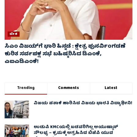
ದೇಶ
ಸಿಎಂ ವಿಜಯ್‌ಗೆ ಭಾರಿ ಹಿನ್ನಡೆ : ಕ್ಷೇತ್ರ ಪುನರ್ವಿಂಗಡಣೆ
ಕುರಿತ ಸರ್ವಪಕ್ಷ ಸಭೆ ಬಹಿಷ್ಕರಿಸಿದ ಡಿಎಂಕೆ,
ಎಐಎಡಿಎಂಕೆ!
Trending
Comments
Latest
ವಿಜಯ ಪತಾಕೆ ಹಾರಿಸಿದ ವಿಜಯ ಭಾರತಿ ವಿದ್ಯಾರ್ಥಿನಿ!
ಉಡುಪಿ KMCಯಲ್ಲಿ ಬಡವರಿಗಿಲ್ಲ ಆಯುಷ್ಮಾನ್
ಸೌಲಭ್ಯ – ಕ್ರಮಕ್ಕೆ ಆಗ್ರಹಿಸಿದ ಬಿಜೆಪಿ ಯುವ