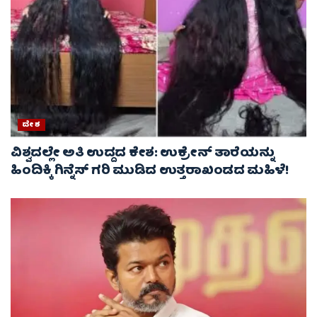
ದೇಶ
ವಿಶ್ವದಲ್ಲೇ ಅತಿ ಉದ್ದದ ಕೇಶ: ಉಕ್ರೇನ್ ತಾರೆಯನ್ನು
ಹಿಂದಿಕ್ಕಿ ಗಿನ್ನೆಸ್ ಗರಿ ಮುಡಿದ ಉತ್ತರಾಖಂಡದ ಮಹಿಳೆ!