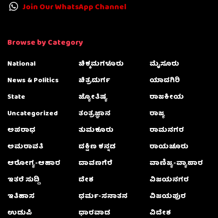
Join Our WhatsApp Channel
Browse by Category
National
ಚಿಕ್ಕಮಗಳೂರು
ಮೈಸೂರು
News & Politics
ಚಿತ್ರದುರ್ಗ
ಯಾದಗಿರಿ
State
ಜ್ಯೋತಿಷ್ಯ
ರಾಜಕೀಯ
Uncategorized
ತಂತ್ರಜ್ಞಾನ
ರಾಜ್ಯ
ಅಪರಾಧ
ತುಮಕೂರು
ರಾಮನಗರ
ಅಮರಾವತಿ
ದಕ್ಷಿಣ ಕನ್ನಡ
ರಾಯಚೂರು
ಆರೋಗ್ಯ-ಆಹಾರ
ದಾವಣಗೆರೆ
ವಾಣಿಜ್ಯ-ವ್ಯಾಪಾರ
ಇತರೆ ಸುದ್ದಿ
ದೇಶ
ವಿಜಯನಗರ
ಇತಿಹಾಸ
ಧರ್ಮ-ಸನಾತನ
ವಿಜಯಪುರ
ಉಡುಪಿ
ಧಾರವಾಡ
ವಿದೇಶ