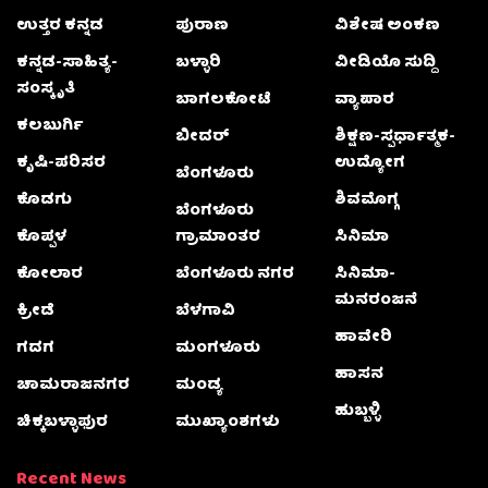
ಉತ್ತರ ಕನ್ನಡ
ಪುರಾಣ
ವಿಶೇಷ ಅಂಕಣ
ಕನ್ನಡ-ಸಾಹಿತ್ಯ-
ಬಳ್ಳಾರಿ
ವೀಡಿಯೊ ಸುದ್ದಿ
ಸಂಸ್ಕೃತಿ
ಬಾಗಲಕೋಟೆ
ವ್ಯಾಪಾರ
ಕಲಬುರ್ಗಿ
ಬೀದರ್
ಶಿಕ್ಷಣ-ಸ್ಪರ್ಧಾತ್ಮಕ-
ಕೃಷಿ-ಪರಿಸರ
ಉದ್ಯೋಗ
ಬೆಂಗಳೂರು
ಕೊಡಗು
ಶಿವಮೊಗ್ಗ
ಬೆಂಗಳೂರು
ಕೊಪ್ಪಳ
ಗ್ರಾಮಾಂತರ
ಸಿನಿಮಾ
ಕೋಲಾರ
ಬೆಂಗಳೂರು ನಗರ
ಸಿನಿಮಾ-
ಮನರಂಜನೆ
ಕ್ರೀಡೆ
ಬೆಳಗಾವಿ
ಹಾವೇರಿ
ಗದಗ
ಮಂಗಳೂರು
ಹಾಸನ
ಚಾಮರಾಜನಗರ
ಮಂಡ್ಯ
ಹುಬ್ಬಳ್ಳಿ
ಚಿಕ್ಕಬಳ್ಳಾಫುರ
ಮುಖ್ಯಾಂಶಗಳು
Recent News