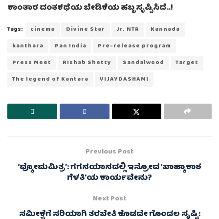
ಕಾಂತಾರ ದಂತಕಥೆಯ ಬೇಡಿಕೆಯ ಹಬ್ಬ ಸೃಷ್ಟಿಸಿದೆ..!
Tags:
cinema
Divine Star
Jr. NTR
Kannada
kanthara
Pan India
Pre-release program
Press Meet
Rishab Shetty
Sandalwood
Target
The legend of Kantara
VIJAYDASHAMI
Previous Post
‘ವ್ಯೋಮಮಿತ್ರ’: ಗಗನಯಾನದಲ್ಲಿ ಇಸ್ರೋದ ‘ಬಾಹ್ಯಾಕಾಶ
ಗೆಳತಿ’ಯ ಕಾರ್ಯವೇನು?
Next Post
ಸಮೀಕ್ಷೆಗೆ ಸರಿಯಾಗಿ ತರಬೇತಿ ಕೊಡದೇ ಗೊಂದಲ ಸೃಷ್ಟಿ: