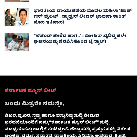
ಭಾರತೀಯ ವಾಯುಪಡೆಯ ಮೊದಲ ಮಹಿಳಾ ‘ಟಾಪ್
ಗನ್’ ಪೈಲಟ್ : ಸ್ಕ್ವಾಡ್ರನ್ ಲೀಡರ್ ಭಾವನಾ ಕಾಂತ್
ಹೊಸ ಇತಿಹಾಸ!
“ಲೆಜೆಂಡ್ ಹೇಳಿದ ಹಾಗೆ..” : ರೋಹಿತ್ ಬೈದಿದ್ದ ಹಳೇ
ಘಟನೆಯನ್ನು ನೆನಪಿಸಿಕೊಂಡ ಜೈಸ್ವಾಲ್!
ಕರ್ನಾಟಕ ನ್ಯೂಸ್ ಬೀಟ್
ಬಂಧು ಮಿತ್ರರೇ ನಮಸ್ತೇ,
ನಿಖರ, ಪ್ರಖರ, ಸ್ಪಷ್ಟ ಹಾಗೂ ವಸ್ತುನಿಷ್ಠ ಸುದ್ದಿ ನೀಡುವ
ಭರವಸೆಯೊಂದಿಗೆ ನಮ್ಮ “ಕರ್ನಾಟಕ ನ್ಯೂಸ್ ಬೀಟ್” ಸುದ್ದಿ
ಮಾಧ್ಯಮವನ್ನು ಚಾಲ್ತಿಗೆ ತಂದಿದ್ದೇವೆ. ಜಿಲ್ಲಾ ಸುದ್ದಿ, ಪ್ರಸ್ತುತ ಸುದ್ದಿ, ವಿಶೇಷ
ಅಂಕಣ, ಧರ್ಮ, ಸನಾತನ, ರಾಜಕೀಯ, ಸಿನಿಮಾ, ಅಪರಾಧ, ಕ್ರೀಡೆ,