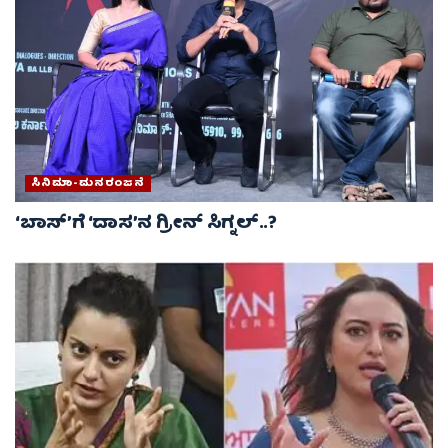
ಸಿನಿಮಾ-ಮನರಂಜನೆ
‘ಬಾಸ್’ಗೆ ‘ದಾಸ’ನ ಗ್ರೀನ್ ಸಿಗ್ನಲ್..?