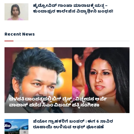
ಹೈಡ್ರೋವಿಡ್ ಗಾಂಜಾ ಮಾರಾಟಕ್ಕೆ ಯತ್ನ –
ಕುಂದಾಪುರ ಕಾಲೇಜಿನ ವಿದ್ಯಾರ್ಥಿನಿ ಬಂಧನ!
Recent News
ದಳಪತಿ ದಾಂಪತ್ಯದಲ್ಲಿ ಬಿಗ್ ಟ್ವಿಸ್ಟ್ : ವಿಚ್ಛೇದನ ಅರ್ಜಿ
ವಾಪಾಸ್‌ ಪಡೆದ ಸಿಎಂ ವಿಜಯ್ ಪತ್ನಿ ಸಂಗೀತಾ‌
ಜಿಯೋ ಗ್ರಾಹಕರಿಗೆ ಬಂಪರ್ : ಈಗ 6 ಸಾವಿರ
ರೂಪಾಯಿ ಉಳಿಸುವ ಆಫರ್ ಘೋಷಣೆ