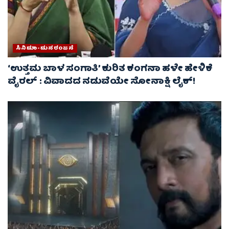
ಸಿನಿಮಾ-ಮನರಂಜನೆ
‘ಉತ್ತಮ ಬಾಳ ಸಂಗಾತಿ’ ಕುರಿತ ಕಂಗನಾ ಹಳೇ ಹೇಳಿಕೆ
ವೈರಲ್ : ವಿವಾದದ ನಡುವೆಯೇ ಸೋನಾಕ್ಷಿ ಲೈಕ್!