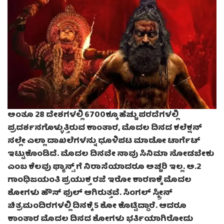
ಅಂತೂ 28 ದೇಶಗಳಲ್ಲಿ 6700ಕ್ಕೂ ಹೆಚ್ಚು ಪರದೆಗಳಲ್ಲಿ
ಪ್ರದರ್ಶನಗೊಳ್ಳುತ್ತಿರುವ ಕಾಂತಾರ, ಮೊದಲ ದಿನದ ಕಲೆಕ್ಷನ್
ನಲ್ಲೇ ಎಲ್ಲಾ ದಾಖಲೆಗಳನ್ನು ಧೂಳಿಪಟ ಮಾಡೋ ಟಾರ್ಗೆಟ್
ಇಟ್ಟುಕೊಂಡಿದೆ. ಮೊದಲ ದಿನವೇ ನಾವು ಸಿನಿಮಾ ನೋಡಬೇಕು
ಎಂಬ ಕೆಲವು ಫ್ಯಾನ್ಸ್ ಗೆ ನಿರಾಸೆಯಾದರೂ ಅಚ್ಚರಿ ಇಲ್ಲ. ಅ.2
ಗಾಂಧಿಜಯಂತಿ ಪ್ರಯುಕ್ತ ರಜೆ ಇರೋ ಕಾರಣಕ್ಕೆ ಮೊದಲ
ಶೋಗಳು ಹೌಸ್ ಫುಲ್ ಆಗಿರುತ್ತವೆ. ಸಿಂಗಲ್ ಸ್ಕ್ರೀನ್
ಚಿತ್ರಮಂದಿರಗಳಲ್ಲಿ ದಿನಕ್ಕೆ 5 ಶೋ ಕೊಟ್ಟಿದ್ದಾರೆ. ಆದರೂ
ಕಾಂತಾರ ಮೊದಲ ದಿನದ ಶೋಗಳು ಭರ್ತಿಯಾಗಿರೋದು