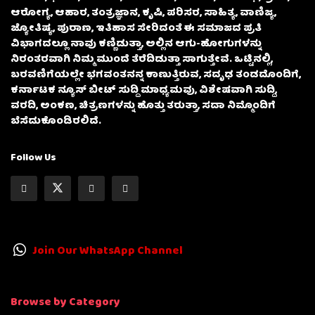
ಆರೋಗ್ಯ, ಆಹಾರ, ತಂತ್ರಜ್ಞಾನ, ಕೃಷಿ, ಪರಿಸರ, ಸಾಹಿತ್ಯ, ವಾಣಿಜ್ಯ,
ಜ್ಯೋತಿಷ್ಯ, ಪುರಾಣ, ಇತಿಹಾಸ ಸೇರಿದಂತೆ ಈ ಸಮಾಜದ ಪ್ರತಿ
ವಿಭಾಗದಲ್ಲೂ ನಾವು ಕಣ್ಣಿಡುತ್ತಾ, ಅಲ್ಲಿನ ಆಗು-ಹೋಗುಗಳನ್ನು
ನಿರಂತರವಾಗಿ ನಿಮ್ಮ ಮುಂದೆ ತೆರೆದಿಡುತ್ತಾ ಸಾಗುತ್ತೇವೆ. ಒಟ್ಟಿನಲ್ಲಿ,
ಬರವಣಿಗೆಯಲ್ಲೇ ಭಗವಂತನನ್ನ ಕಾಣುತ್ತಿರುವ, ಸದೃಢ ತಂಡದೊಂದಿಗೆ,
ಕರ್ನಾಟಕ ನ್ಯೂಸ್ ಬೀಟ್ ಸುದ್ದಿ ಮಾಧ್ಯಮವು, ವಿಶೇಷವಾಗಿ ಸುದ್ದಿ,
ವರದಿ, ಅಂಕಣ, ಚಿತ್ರಣಗಳನ್ನು ಹೊತ್ತು ತರುತ್ತಾ, ಸದಾ ನಿಮ್ಮೊಂದಿಗೆ
ಬೆಸೆದುಕೊಂಡಿರಲಿದೆ.
Follow Us
Join Our WhatsApp Channel
Browse by Category