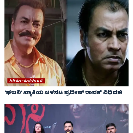
ಸಿನಿಮಾ-ಮನರಂಜನೆ
‘ಘಜನಿ’ ಖ್ಯಾತಿಯ ಖಳನಟ ಪ್ರದೀಪ್ ರಾವತ್ ವಿಧಿವಶ!