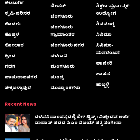
ಕಲಬುರ್ಗಿ
ಬೀದರ್
ಶಿಕ್ಷಣ-ಸ್ಪರ್ಧಾತ್ಮಕ-
ಕೃಷಿ-ಪರಿಸರ
ಉದ್ಯೋಗ
ಬೆಂಗಳೂರು
ಕೊಡಗು
ಶಿವಮೊಗ್ಗ
ಬೆಂಗಳೂರು
ಕೊಪ್ಪಳ
ಗ್ರಾಮಾಂತರ
ಸಿನಿಮಾ
ಕೋಲಾರ
ಬೆಂಗಳೂರು ನಗರ
ಸಿನಿಮಾ-
ಮನರಂಜನೆ
ಕ್ರೀಡೆ
ಬೆಳಗಾವಿ
ಹಾವೇರಿ
ಗದಗ
ಮಂಗಳೂರು
ಹಾಸನ
ಚಾಮರಾಜನಗರ
ಮಂಡ್ಯ
ಹುಬ್ಬಳ್ಳಿ
ಚಿಕ್ಕಬಳ್ಳಾಫುರ
ಮುಖ್ಯಾಂಶಗಳು
Recent News
ದಳಪತಿ ದಾಂಪತ್ಯದಲ್ಲಿ ಬಿಗ್ ಟ್ವಿಸ್ಟ್ : ವಿಚ್ಛೇದನ ಅರ್ಜಿ
ವಾಪಾಸ್‌ ಪಡೆದ ಸಿಎಂ ವಿಜಯ್ ಪತ್ನಿ ಸಂಗೀತಾ‌