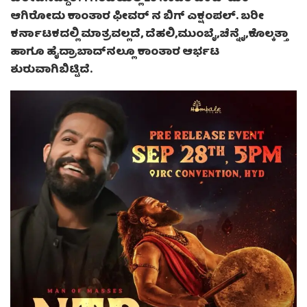
ಆಗಿರೋದು ಕಾಂತಾರ ಫೀವರ್ ನ ಬಿಗ್ ಎಕ್ಷಂಪಲ್. ಬರೀ
ಕರ್ನಾಟಕದಲ್ಲಿ ಮಾತ್ರವಲ್ಲದೆ, ದೆಹಲಿ,ಮುಂಬೈ,ಚೆನ್ನೈ,ಕೊಲ್ಕತ್ತಾ
ಹಾಗೂ ಹೈದ್ರಾಬಾದ್‌ನಲ್ಲೂ ಕಾಂತಾರ ಆರ್ಭಟ
ಶುರುವಾಗಿಬಿಟ್ಟಿದೆ.