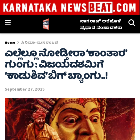
ನಾಗರಾಜ್ ಅರೆಹೊಳೆ
ಪ್ರಧಾನ ಸಂಪಾದಕರು
Home
ಸಿನಿಮಾ-ಮನರಂಜನೆ
ಎಲ್ಲೆಲ್ಲೂ ನೋಡ್ತೀರಾ ‘ಕಾಂತಾರ’
ಗುಂಗು : ವಿಜಯದಶಮಿಗೆ
‘ಕಾಡುಶಿವ’ ಬಿಗ್ ಬ್ಯಾಂಗು..!
September 27, 2025