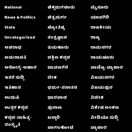
National
ಚಿಕ್ಕಮಗಳೂರು
ಮೈಸೂರು
News & Politics
ಚಿತ್ರದುರ್ಗ
ಯಾದಗಿರಿ
State
ಜ್ಯೋತಿಷ್ಯ
ರಾಜಕೀಯ
Uncategorized
ತಂತ್ರಜ್ಞಾನ
ರಾಜ್ಯ
ಅಪರಾಧ
ತುಮಕೂರು
ರಾಮನಗರ
ಅಮರಾವತಿ
ದಕ್ಷಿಣ ಕನ್ನಡ
ರಾಯಚೂರು
ಆರೋಗ್ಯ-ಆಹಾರ
ದಾವಣಗೆರೆ
ವಾಣಿಜ್ಯ-ವ್ಯಾಪಾರ
ಇತರೆ ಸುದ್ದಿ
ದೇಶ
ವಿಜಯನಗರ
ಇತಿಹಾಸ
ಧರ್ಮ-ಸನಾತನ
ವಿಜಯಪುರ
ಉಡುಪಿ
ಧಾರವಾಡ
ವಿದೇಶ
ಉತ್ತರ ಕನ್ನಡ
ಪುರಾಣ
ವಿಶೇಷ ಅಂಕಣ
ಕನ್ನಡ-ಸಾಹಿತ್ಯ-
ಬಳ್ಳಾರಿ
ವೀಡಿಯೊ ಸುದ್ದಿ
ಸಂಸ್ಕೃತಿ
ಬಾಗಲಕೋಟೆ
ವ್ಯಾಪಾರ