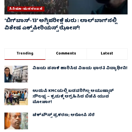
ಸಿನಿಮಾ-ಮನರಂಜನೆ
‘ಬಿಗ್‌ಬಾಸ್-13’ ಅಗ್ನಿಪರೀಕ್ಷೆ ಶುರು : ಲಾಲ್‌ಬಾಗ್‌ನಲ್ಲಿ
ವಿಶೇಷ ಎಕ್ಸ್‌ಪೀರಿಯನ್ಸ್ ಝೋನ್!
Trending
Comments
Latest
ವಿಜಯ ಪತಾಕೆ ಹಾರಿಸಿದ ವಿಜಯ ಭಾರತಿ ವಿದ್ಯಾರ್ಥಿನಿ!
ಉಡುಪಿ KMCಯಲ್ಲಿ ಬಡವರಿಗಿಲ್ಲ ಆಯುಷ್ಮಾನ್
ಸೌಲಭ್ಯ – ಕ್ರಮಕ್ಕೆ ಆಗ್ರಹಿಸಿದ ಬಿಜೆಪಿ ಯುವ
ಮೋರ್ಚಾ!
ಚೆಕ್​ಬೌನ್ಸ್​ ಪ್ರಕರಣ; ಆರೋಪಿ ಸೆರೆ