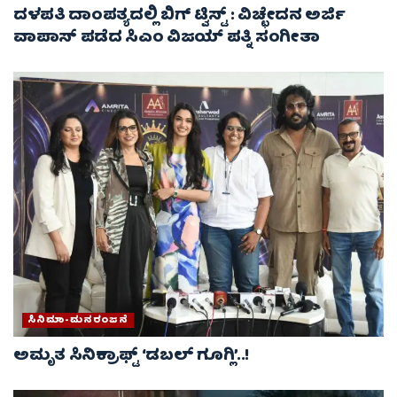
ದಳಪತಿ ದಾಂಪತ್ಯದಲ್ಲಿ ಬಿಗ್ ಟ್ವಿಸ್ಟ್ : ವಿಚ್ಛೇದನ ಅರ್ಜಿ
ವಾಪಾಸ್‌ ಪಡೆದ ಸಿಎಂ ವಿಜಯ್ ಪತ್ನಿ ಸಂಗೀತಾ‌
ಸಿನಿಮಾ-ಮನರಂಜನೆ
ಅಮೃತ ಸಿನಿಕ್ರಾಫ್ಟ್ ‘ಡಬಲ್ ಗೂಗ್ಲಿ’..!