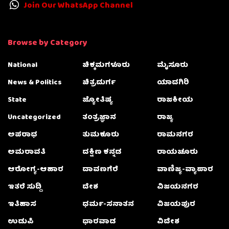
Join Our WhatsApp Channel
Browse by Category
National
ಚಿಕ್ಕಮಗಳೂರು
ಮೈಸೂರು
News & Politics
ಚಿತ್ರದುರ್ಗ
ಯಾದಗಿರಿ
State
ಜ್ಯೋತಿಷ್ಯ
ರಾಜಕೀಯ
Uncategorized
ತಂತ್ರಜ್ಞಾನ
ರಾಜ್ಯ
ಅಪರಾಧ
ತುಮಕೂರು
ರಾಮನಗರ
ಅಮರಾವತಿ
ದಕ್ಷಿಣ ಕನ್ನಡ
ರಾಯಚೂರು
ಆರೋಗ್ಯ-ಆಹಾರ
ದಾವಣಗೆರೆ
ವಾಣಿಜ್ಯ-ವ್ಯಾಪಾರ
ಇತರೆ ಸುದ್ದಿ
ದೇಶ
ವಿಜಯನಗರ
ಇತಿಹಾಸ
ಧರ್ಮ-ಸನಾತನ
ವಿಜಯಪುರ
ಉಡುಪಿ
ಧಾರವಾಡ
ವಿದೇಶ