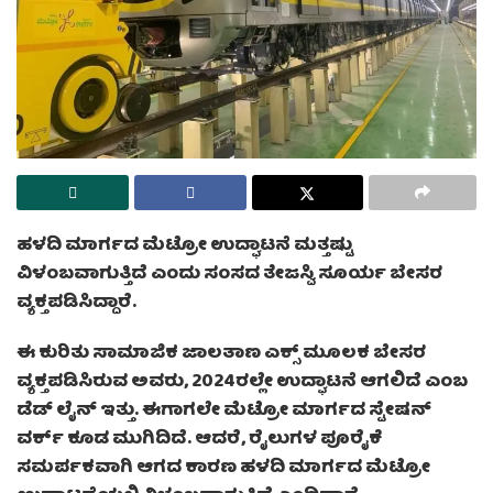
ಹಳದಿ ಮಾರ್ಗದ ಮೆಟ್ರೋ ಉದ್ಘಾಟನೆ ಮತ್ತಷ್ಟು
ವಿಳಂಬವಾಗುತ್ತಿದೆ ಎಂದು ಸಂಸದ ತೇಜಸ್ವಿ ಸೂರ್ಯ ಬೇಸರ
ವ್ಯಕ್ತಪಡಿಸಿದ್ದಾರೆ.
ಈ ಕುರಿತು ಸಾಮಾಜಿಕ ಜಾಲತಾಣ ಎಕ್ಸ್ ಮೂಲಕ ಬೇಸರ
ವ್ಯಕ್ತಪಡಿಸಿರುವ ಅವರು, 2024ರಲ್ಲೇ ಉದ್ಘಾಟನೆ ಆಗಲಿದೆ ಎಂಬ
ಡೆಡ್ ಲೈನ್ ಇತ್ತು. ಈಗಾಗಲೇ ಮೆಟ್ರೋ ಮಾರ್ಗದ ಸ್ಟೇಷನ್
ವರ್ಕ್ ಕೂಡ ಮುಗಿದಿದೆ. ಆದರೆ, ರೈಲುಗಳ ಪೂರೈಕೆ
ಸಮರ್ಪಕವಾಗಿ ಆಗದ ಕಾರಣ ಹಳದಿ ಮಾರ್ಗದ ಮೆಟ್ರೋ