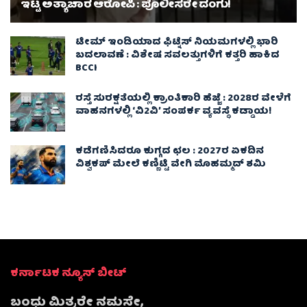
ಇಟ್ಟ ಅತ್ಯಾಚಾರ ಆರೋಪಿ : ಪೊಲೀಸರೇ ದಂಗು!
ಟೀಮ್ ಇಂಡಿಯಾದ ಫಿಟ್ನೆಸ್ ನಿಯಮಗಳಲ್ಲಿ ಭಾರಿ
ಬದಲಾವಣೆ : ವಿಶೇಷ ಸವಲತ್ತುಗಳಿಗೆ ಕತ್ತರಿ ಹಾಕಿದ
BCCI
ರಸ್ತೆ ಸುರಕ್ಷತೆಯಲ್ಲಿ ಕ್ರಾಂತಿಕಾರಿ ಹೆಜ್ಜೆ : 2028ರ ವೇಳೆಗೆ
ವಾಹನಗಳಲ್ಲಿ ‘ವಿ2ವಿ’ ಸಂಪರ್ಕ ವ್ಯವಸ್ಥೆ ಕಡ್ಡಾಯ!
ಕಡೆಗಣಿಸಿದರೂ ಕುಗ್ಗದ ಛಲ : 2027ರ ಏಕದಿನ
ವಿಶ್ವಕಪ್‌ ಮೇಲೆ ಕಣ್ಣಿಟ್ಟಿ ವೇಗಿ ಮೊಹಮ್ಮದ್ ಶಮಿ
ಕರ್ನಾಟಕ ನ್ಯೂಸ್ ಬೀಟ್
ಬಂಧು ಮಿತ್ರರೇ ನಮಸ್ತೇ,