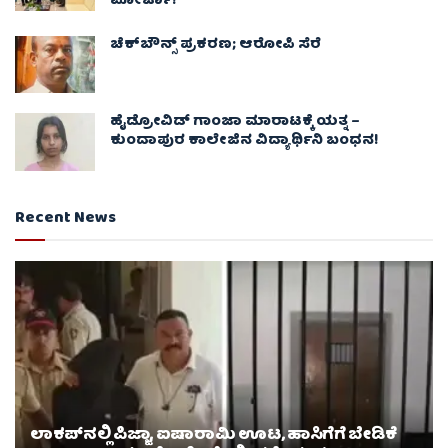
ಮೋರ್ಚಾ!
ಚೆಕ್​ಬೌನ್ಸ್​ ಪ್ರಕರಣ; ಆರೋಪಿ ಸೆರೆ
ಹೈಡ್ರೋವಿಡ್ ಗಾಂಜಾ ಮಾರಾಟಕ್ಕೆ ಯತ್ನ –
ಕುಂದಾಪುರ ಕಾಲೇಜಿನ ವಿದ್ಯಾರ್ಥಿನಿ ಬಂಧನ!
Recent News
ಲಾಕಪ್‌ನಲ್ಲಿ ಪಿಜ್ಜಾ, ಐಷಾರಾಮಿ ಊಟ, ಹಾಸಿಗೆಗೆ ಬೇಡಿಕೆ