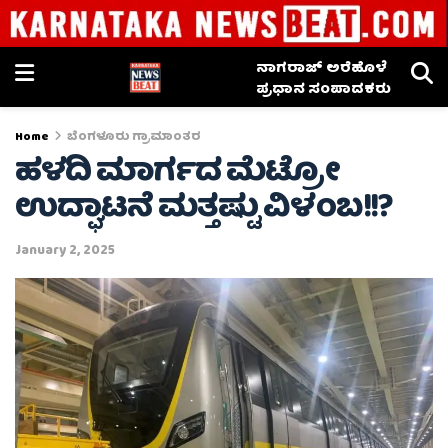
ನಾಗರಾಜ್ ಅರೆಹೊಳೆ
ಪ್ರಧಾನ ಸಂಪಾದಕರು
Home
ಬೆಂಗಳೂರು ಗ್ರಾಮಾಂತರ
ಹಳದಿ ಮಾರ್ಗದ ಮೆಟ್ರೋ
ಉದ್ಘಾಟನೆ ಮತ್ತಷ್ಟು ವಿಳಂಬ!!?
January 2, 2025