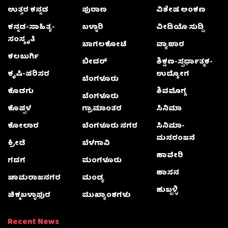
ಉತ್ತರ ಕನ್ನಡ
ಪುರಾಣ
ವಿಶೇಷ ಅಂಕಣ
ಕನ್ನಡ-ಸಾಹಿತ್ಯ-
ಬಳ್ಳಾರಿ
ವೀಡಿಯೊ ಸುದ್ದಿ
ಸಂಸ್ಕೃತಿ
ಬಾಗಲಕೋಟೆ
ವ್ಯಾಪಾರ
ಕಲಬುರ್ಗಿ
ಬೀದರ್
ಶಿಕ್ಷಣ-ಸ್ಪರ್ಧಾತ್ಮಕ-
ಕೃಷಿ-ಪರಿಸರ
ಉದ್ಯೋಗ
ಬೆಂಗಳೂರು
ಕೊಡಗು
ಶಿವಮೊಗ್ಗ
ಬೆಂಗಳೂರು
ಕೊಪ್ಪಳ
ಗ್ರಾಮಾಂತರ
ಸಿನಿಮಾ
ಕೋಲಾರ
ಬೆಂಗಳೂರು ನಗರ
ಸಿನಿಮಾ-
ಮನರಂಜನೆ
ಕ್ರೀಡೆ
ಬೆಳಗಾವಿ
ಹಾವೇರಿ
ಗದಗ
ಮಂಗಳೂರು
ಹಾಸನ
ಚಾಮರಾಜನಗರ
ಮಂಡ್ಯ
ಹುಬ್ಬಳ್ಳಿ
ಚಿಕ್ಕಬಳ್ಳಾಫುರ
ಮುಖ್ಯಾಂಶಗಳು
Recent News