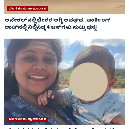
ಬೆಂಗಳೂರು ಗ್ರಾಮಾಂತರ
ಆನೇಕಲ್‌ನಲ್ಲಿ ಭೀಕರ ಅಗ್ನಿ ಅವಘಡ.. ಪಾರ್ಕಿಂಗ್
ಲಾಟ್‌ನಲ್ಲಿ ನಿಲ್ಲಿಸಿದ್ದ 4 ಬಸ್‌ಗಳು ಸುಟ್ಟು ಭಸ್ಮ!
ಬೆಂಗಳೂರು ಗ್ರಾಮಾಂತರ