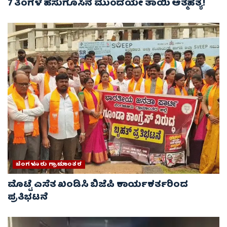
7 ತಿಂಗಳ ಹಸುಗೂಸಿನ ಮುಂದೆಯೇ ತಾಯಿ ಆತ್ಮಹತ್ಯೆ!
ಬೆಂಗಳೂರು ಗ್ರಾಮಾಂತರ
ಮೊಟ್ಟೆ ಎಸೆತ ಖಂಡಿಸಿ ಬಿಜೆಪಿ ಕಾರ್ಯಕರ್ತರಿಂದ
ಪ್ರತಿಭಟನೆ