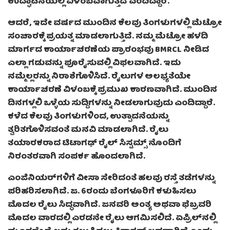
ಉದ್ಘಾಟನೆಯಲ್ಲಿ ವಿಳಂಬವಾಗುತ್ತಿದೆ ಎಂದಿದ್ದಾರೆ.
ಆದರೆ, ಇದೇ ವರ್ಷದ ಮುಂದಿನ ಕೆಲವು ತಿಂಗಳುಗಳಲ್ಲಿ ಮೆಟ್ರೋ
ಸಂಚಾರಕ್ಕೆ ಪ್ರಯತ್ನ ಮಾಡಲಾಗುತ್ತಿದೆ. ನಮ್ಮ ಮೆಟ್ರೋ ಹಳದಿ
ಮಾರ್ಗದ ಕಾರ್ಯಾಚರಣೆಯ ಪ್ರಾರಂಭವು BMRCL ನೀಡಿದ
ಎಲ್ಲಾ ಗಡುವನ್ನು ಪೂರೈಸುವಲ್ಲಿ ವಿಫಲವಾಗಿದೆ. ಇದು
ನಮ್ಮೆಲ್ಲರನ್ನು ನಿರಾಶೆಗೊಳಿಸಿದೆ. ರೈಲುಗಳ ಅಲಭ್ಯತೆಯೇ
ಕಾರ್ಯಾಚರಣೆ ವಿಳಂಬಕ್ಕೆ ಪ್ರಮುಖ ಕಾರಣವಾಗಿದೆ. ಮುಂದಿನ
ದಿನಗಳ್ಲಲಿ ಒಳ್ಳೆಯ ಸುದ್ದಿಗಳನ್ನು ನೀಡಲಾಗುವುದು ಎಂದಿದ್ದಾರೆ.
ಕಳೆದ ಕೆಲವು ತಿಂಗಳುಗಳಿಂದ, ಉತ್ಪಾದನೆಯನ್ನು
ತ್ವರಿತಗೊಳಿಸವಂತೆ ಮನವಿ ಮಾಡಲಾಗಿದೆ. ರೈಲು
ತಯಾರಕರಾದ ಟಿಟಾಗಢ್ ರೈಲ್ ಸಿಸ್ಟಮ್ಸ್‌ ನೊಂದಿಗೆ
ನಿರಂತರವಾಗಿ ಸಂಪರ್ಕ ಹೊಂದಲಾಗಿದೆ.
ಎಂಜಿನಿಯರ್‌ಗಳಿಗೆ ವೀಸಾ ಸೇರಿದಂತೆ ಹಲವು ರಸ್ತೆ ತಡೆಗಳನ್ನು
ಪರಿಹರಿಸಲಾಗಿದೆ. ಜ. 6ರಂದು ಬೆಂಗಳೂರಿಗೆ ಕಳುಹಿಸಲು
ಮೊದಲ ರೈಲು ಸಿದ್ಧವಾಗಿದೆ. ಜನವರಿ ಅಂತ್ಯ ಅಥವಾ ಫೆಬ್ರವರಿ
ಮೊದಲ ವಾರದಲ್ಲಿ ಎರಡನೇ ರೈಲು ಆಗಮಿಸಲಿದೆ. ಏಪ್ರಿಲ್‌ನಲ್ಲಿ