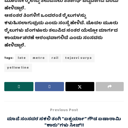
ಮೂರನೇ ರೈಲನ್ನು ತಲುಪಿಸಲು ತಿತಾಗಢ್ ಬದ್ಧವಾಗಿದೆ ಎಂದು
ಹೇಳಿದ್ದಾರೆ.
ಆನಂತರ ತಿಂಗಳಿಗೆ ಒಂದರಂತೆ ರೈಲುಗಳನ್ನು
ಕಳುಹಿಸಲಾಗುವುದು ಎಂದು ಸಂಸ್ಥೆ ಹೇಳಿದೆ. ಮೊದಲ ಮೂರು
ರೈಲುಗಳು ಬೆಂಗಳೂರು ತಲುಪಿದ ನಂತರ ಯೆಲ್ಲೋ ಮಾರ್ಗದ
ಕಾರ್ಯಾಚರಣೆ ಆರಂಭವಾಗಲಿದೆ ಎಂದು ಸಂಸದರು
ಹೇಳಿದ್ದಾರೆ.
Tags:
late
metro
rail
tejasvi surya
yellow line
Previous Post
ಮಾಜಿ ಸಂಸದರ ನಕಲಿ ತಂಗಿ “ಐಶ್ವರ್ಯಾ” ಗೌಡ ಐಷಾರಾಮಿ
“ಕಾರು”ಗಳು ಸೀಜ್!!