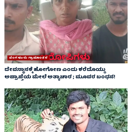
ಬೆಂಗಳೂರು ಗ್ರಾಮಾಂತರ
ದೇವಸ್ಥಾನಕ್ಕೆ ಹೋಗೋಣ ಎಂದು ಕರೆದೊಯ್ದು
ಅಪ್ರಾಪ್ತೆಯ ಮೇಲೆ ಅತ್ಯಾಚಾರ ; ಮೂವರ ಬಂಧನ!