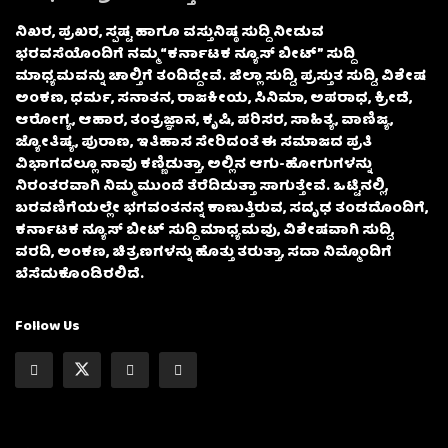
ನಿಖರ, ಪ್ರಖರ, ಸ್ಪಷ್ಟ ಹಾಗೂ ವಸ್ತುನಿಷ್ಠ ಸುದ್ದಿ ನೀಡುವ
ಭರವಸೆಯೊಂದಿಗೆ ನಮ್ಮ “ಕರ್ನಾಟಕ ನ್ಯೂಸ್ ಬೀಟ್” ಸುದ್ದಿ
ಮಾಧ್ಯಮವನ್ನು ಚಾಲ್ತಿಗೆ ತಂದಿದ್ದೇವೆ. ಜಿಲ್ಲಾ ಸುದ್ದಿ, ಪ್ರಸ್ತುತ ಸುದ್ದಿ, ವಿಶೇಷ
ಅಂಕಣ, ಧರ್ಮ, ಸನಾತನ, ರಾಜಕೀಯ, ಸಿನಿಮಾ, ಅಪರಾಧ, ಕ್ರೀಡೆ,
ಆರೋಗ್ಯ, ಆಹಾರ, ತಂತ್ರಜ್ಞಾನ, ಕೃಷಿ, ಪರಿಸರ, ಸಾಹಿತ್ಯ, ವಾಣಿಜ್ಯ,
ಜ್ಯೋತಿಷ್ಯ, ಪುರಾಣ, ಇತಿಹಾಸ ಸೇರಿದಂತೆ ಈ ಸಮಾಜದ ಪ್ರತಿ
ವಿಭಾಗದಲ್ಲೂ ನಾವು ಕಣ್ಣಿಡುತ್ತಾ, ಅಲ್ಲಿನ ಆಗು-ಹೋಗುಗಳನ್ನು
ನಿರಂತರವಾಗಿ ನಿಮ್ಮ ಮುಂದೆ ತೆರೆದಿಡುತ್ತಾ ಸಾಗುತ್ತೇವೆ. ಒಟ್ಟಿನಲ್ಲಿ,
ಬರವಣಿಗೆಯಲ್ಲೇ ಭಗವಂತನನ್ನ ಕಾಣುತ್ತಿರುವ, ಸದೃಢ ತಂಡದೊಂದಿಗೆ,
ಕರ್ನಾಟಕ ನ್ಯೂಸ್ ಬೀಟ್ ಸುದ್ದಿ ಮಾಧ್ಯಮವು, ವಿಶೇಷವಾಗಿ ಸುದ್ದಿ,
ವರದಿ, ಅಂಕಣ, ಚಿತ್ರಣಗಳನ್ನು ಹೊತ್ತು ತರುತ್ತಾ, ಸದಾ ನಿಮ್ಮೊಂದಿಗೆ
ಬೆಸೆದುಕೊಂಡಿರಲಿದೆ.
Follow Us