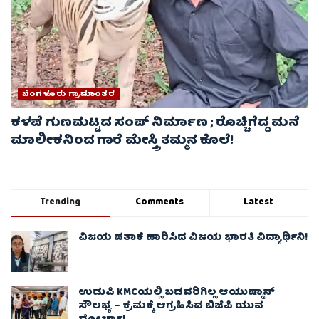
ಬೆಂಗಳೂರು ಗ್ರಾಮಾಂತರ
ಕಳಪೆ ಗುಣಮಟ್ಟದ ಸಂಪ್ ನಿರ್ಮಾಣ ; ರೊಚ್ಚಿಗೆದ್ದ ಮನೆ
ಮಾಲೀಕನಿಂದ ಗಾರೆ ಮೇಸ್ತ್ರಿ ತಮ್ಮನ ಕೊಲೆ!
Trending
Comments
Latest
ವಿಜಯ ಪತಾಕೆ ಹಾರಿಸಿದ ವಿಜಯ ಭಾರತಿ ವಿದ್ಯಾರ್ಥಿನಿ!
ಉಡುಪಿ KMCಯಲ್ಲಿ ಬಡವರಿಗಿಲ್ಲ ಆಯುಷ್ಮಾನ್
ಸೌಲಭ್ಯ – ಕ್ರಮಕ್ಕೆ ಆಗ್ರಹಿಸಿದ ಬಿಜೆಪಿ ಯುವ