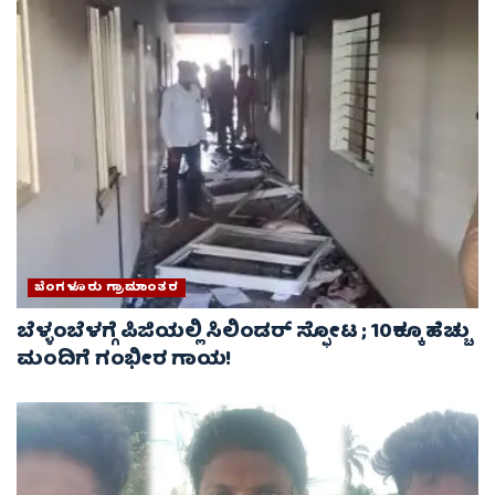
ಬೆಂಗಳೂರು ಗ್ರಾಮಾಂತರ
ಬೆಳ್ಳಂಬೆಳಗ್ಗೆ ಪಿಜಿಯಲ್ಲಿ ಸಿಲಿಂಡರ್ ಸ್ಫೋಟ ; 10ಕ್ಕೂ ಹೆಚ್ಚು
ಮಂದಿಗೆ ಗಂಭೀರ ಗಾಯ!