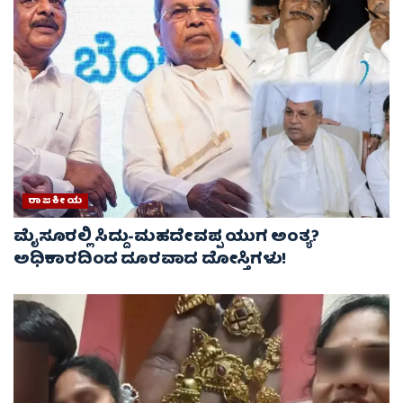
ರಾಜಕೀಯ
ಮೈಸೂರಲ್ಲಿ ಸಿದ್ದು-ಮಹದೇವಪ್ಪ ಯುಗ ಅಂತ್ಯ?
ಅಧಿಕಾರದಿಂದ ದೂರವಾದ ದೋಸ್ತಿಗಳು!