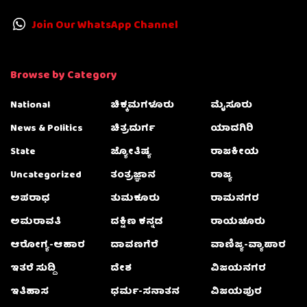
Join Our WhatsApp Channel
Browse by Category
National
ಚಿಕ್ಕಮಗಳೂರು
ಮೈಸೂರು
News & Politics
ಚಿತ್ರದುರ್ಗ
ಯಾದಗಿರಿ
State
ಜ್ಯೋತಿಷ್ಯ
ರಾಜಕೀಯ
Uncategorized
ತಂತ್ರಜ್ಞಾನ
ರಾಜ್ಯ
ಅಪರಾಧ
ತುಮಕೂರು
ರಾಮನಗರ
ಅಮರಾವತಿ
ದಕ್ಷಿಣ ಕನ್ನಡ
ರಾಯಚೂರು
ಆರೋಗ್ಯ-ಆಹಾರ
ದಾವಣಗೆರೆ
ವಾಣಿಜ್ಯ-ವ್ಯಾಪಾರ
ಇತರೆ ಸುದ್ದಿ
ದೇಶ
ವಿಜಯನಗರ
ಇತಿಹಾಸ
ಧರ್ಮ-ಸನಾತನ
ವಿಜಯಪುರ