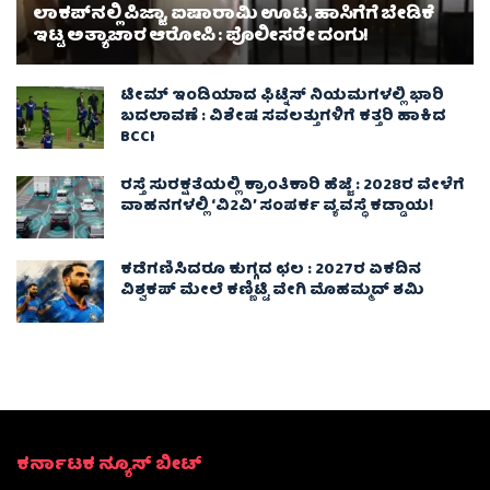
ಲಾಕಪ್‌ನಲ್ಲಿ ಪಿಜ್ಜಾ, ಐಷಾರಾಮಿ ಊಟ, ಹಾಸಿಗೆಗೆ ಬೇಡಿಕೆ
ಇಟ್ಟ ಅತ್ಯಾಚಾರ ಆರೋಪಿ : ಪೊಲೀಸರೇ ದಂಗು!
ಟೀಮ್ ಇಂಡಿಯಾದ ಫಿಟ್ನೆಸ್ ನಿಯಮಗಳಲ್ಲಿ ಭಾರಿ
ಬದಲಾವಣೆ : ವಿಶೇಷ ಸವಲತ್ತುಗಳಿಗೆ ಕತ್ತರಿ ಹಾಕಿದ
BCCI
ರಸ್ತೆ ಸುರಕ್ಷತೆಯಲ್ಲಿ ಕ್ರಾಂತಿಕಾರಿ ಹೆಜ್ಜೆ : 2028ರ ವೇಳೆಗೆ
ವಾಹನಗಳಲ್ಲಿ ‘ವಿ2ವಿ’ ಸಂಪರ್ಕ ವ್ಯವಸ್ಥೆ ಕಡ್ಡಾಯ!
ಕಡೆಗಣಿಸಿದರೂ ಕುಗ್ಗದ ಛಲ : 2027ರ ಏಕದಿನ
ವಿಶ್ವಕಪ್‌ ಮೇಲೆ ಕಣ್ಣಿಟ್ಟಿ ವೇಗಿ ಮೊಹಮ್ಮದ್ ಶಮಿ
ಕರ್ನಾಟಕ ನ್ಯೂಸ್ ಬೀಟ್