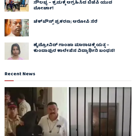
ಸೌಲಭ್ಯ – ಕ್ರಮಕ್ಕೆ ಆಗ್ರಹಿಸಿದ ಬಿಜೆಪಿ ಯುವ
ಮೋರ್ಚಾ!
ಚೆಕ್​ಬೌನ್ಸ್​ ಪ್ರಕರಣ; ಆರೋಪಿ ಸೆರೆ
ಹೈಡ್ರೋವಿಡ್ ಗಾಂಜಾ ಮಾರಾಟಕ್ಕೆ ಯತ್ನ –
ಕುಂದಾಪುರ ಕಾಲೇಜಿನ ವಿದ್ಯಾರ್ಥಿನಿ ಬಂಧನ!
Recent News