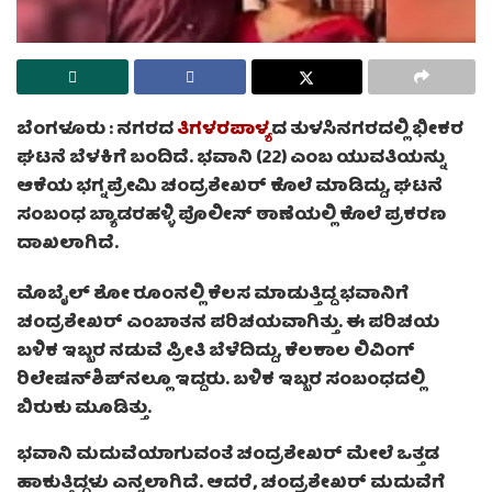
ಬೆಂಗಳೂರು :
ನಗರದ
ತಿಗಳರಪಾಳ್ಯ
ದ ತುಳಸಿನಗರದಲ್ಲಿ ಭೀಕರ
ಘಟನೆ ಬೆಳಕಿಗೆ ಬಂದಿದೆ. ಭವಾನಿ (22) ಎಂಬ ಯುವತಿಯನ್ನು
ಆಕೆಯ ಭಗ್ನಪ್ರೇಮಿ ಚಂದ್ರಶೇಖರ್ ಕೊಲೆ ಮಾಡಿದ್ದು, ಘಟನೆ
ಸಂಬಂಧ ಬ್ಯಾಡರಹಳ್ಳಿ ಪೊಲೀಸ್ ಠಾಣೆಯಲ್ಲಿ ಕೊಲೆ ಪ್ರಕರಣ
ದಾಖಲಾಗಿದೆ.
ಮೊಬೈಲ್ ಶೋ ರೂಂನಲ್ಲಿ ಕೆಲಸ ಮಾಡುತ್ತಿದ್ದ ಭವಾನಿಗೆ
ಚಂದ್ರಶೇಖರ್ ಎಂಬಾತನ ಪರಿಚಯವಾಗಿತ್ತು. ಈ ಪರಿಚಯ
ಬಳಿಕ ಇಬ್ಬರ ನಡುವೆ ಪ್ರೀತಿ ಬೆಳೆದಿದ್ದು, ಕೆಲಕಾಲ ಲಿವಿಂಗ್
ರಿಲೇಷನ್‌ಶಿಪ್‌ನಲ್ಲೂ ಇದ್ದರು. ಬಳಿಕ ಇಬ್ಬರ ಸಂಬಂಧದಲ್ಲಿ
ಬಿರುಕು ಮೂಡಿತ್ತು.
ಭವಾನಿ ಮದುವೆಯಾಗುವಂತೆ ಚಂದ್ರಶೇಖರ್ ಮೇಲೆ ಒತ್ತಡ
ಹಾಕುತ್ತಿದ್ದಳು ಎನ್ನಲಾಗಿದೆ. ಆದರೆ, ಚಂದ್ರಶೇಖರ್ ಮದುವೆಗೆ