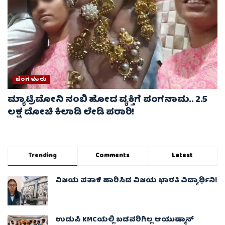
ಬೆಂಗಳೂರು
ಮ್ಯಾಟ್ರಿಮೋನಿ ನಂಬಿ ಹೋದ ವ್ಯಕ್ತಿಗೆ ಪಂಗನಾಮ.. 2.5
ಲಕ್ಷ ದೋಚಿ ಕಿಲಾಡಿ ಲೇಡಿ ಪರಾರಿ!
Trending
Comments
Latest
ವಿಜಯ ಪತಾಕೆ ಹಾರಿಸಿದ ವಿಜಯ ಭಾರತಿ ವಿದ್ಯಾರ್ಥಿನಿ!
ಉಡುಪಿ KMCಯಲ್ಲಿ ಬಡವರಿಗಿಲ್ಲ ಆಯುಷ್ಮಾನ್