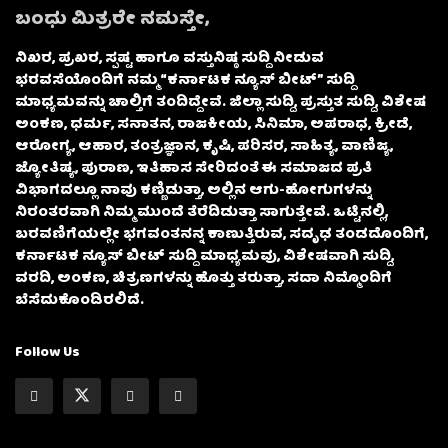
ಬಂಧು ಮಿತ್ರರೇ ನಮಸ್ತೇ,
ನಿಖರ, ಪ್ರಖರ, ಸ್ಪಷ್ಟ ಹಾಗೂ ವಸ್ತುನಿಷ್ಠ ಸುದ್ದಿ ನೀಡುವ
ಭರವಸೆಯೊಂದಿಗೆ ನಮ್ಮ “ಕರ್ನಾಟಕ ನ್ಯೂಸ್ ಬೀಟ್” ಸುದ್ದಿ
ಮಾಧ್ಯಮವನ್ನು ಚಾಲ್ತಿಗೆ ತಂದಿದ್ದೇವೆ. ಜಿಲ್ಲಾ ಸುದ್ದಿ, ಪ್ರಸ್ತುತ ಸುದ್ದಿ, ವಿಶೇಷ
ಅಂಕಣ, ಧರ್ಮ, ಸನಾತನ, ರಾಜಕೀಯ, ಸಿನಿಮಾ, ಅಪರಾಧ, ಕ್ರೀಡೆ,
ಆರೋಗ್ಯ, ಆಹಾರ, ತಂತ್ರಜ್ಞಾನ, ಕೃಷಿ, ಪರಿಸರ, ಸಾಹಿತ್ಯ, ವಾಣಿಜ್ಯ,
ಜ್ಯೋತಿಷ್ಯ, ಪುರಾಣ, ಇತಿಹಾಸ ಸೇರಿದಂತೆ ಈ ಸಮಾಜದ ಪ್ರತಿ
ವಿಭಾಗದಲ್ಲೂ ನಾವು ಕಣ್ಣಿಡುತ್ತಾ, ಅಲ್ಲಿನ ಆಗು-ಹೋಗುಗಳನ್ನು
ನಿರಂತರವಾಗಿ ನಿಮ್ಮ ಮುಂದೆ ತೆರೆದಿಡುತ್ತಾ ಸಾಗುತ್ತೇವೆ. ಒಟ್ಟಿನಲ್ಲಿ,
ಬರವಣಿಗೆಯಲ್ಲೇ ಭಗವಂತನನ್ನ ಕಾಣುತ್ತಿರುವ, ಸದೃಢ ತಂಡದೊಂದಿಗೆ,
ಕರ್ನಾಟಕ ನ್ಯೂಸ್ ಬೀಟ್ ಸುದ್ದಿ ಮಾಧ್ಯಮವು, ವಿಶೇಷವಾಗಿ ಸುದ್ದಿ,
ವರದಿ, ಅಂಕಣ, ಚಿತ್ರಣಗಳನ್ನು ಹೊತ್ತು ತರುತ್ತಾ, ಸದಾ ನಿಮ್ಮೊಂದಿಗೆ
ಬೆಸೆದುಕೊಂಡಿರಲಿದೆ.
Follow Us