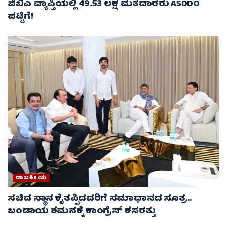
ಜಿಬಿಎ ವ್ಯಾಪ್ತಿಯಲ್ಲಿ 49.53 ಲಕ್ಷ ಮತದಾರರು ASDDO
ಪಟ್ಟಿಗೆ!
ರಾಜಕೀಯ
ಸಚಿವ ಸ್ಥಾನ ಕೈತಪ್ಪಿದವರಿಗೆ ಸಮಾಧಾನದ ಸೂತ್ರ..
ಬಂಡಾಯ ಶಮನಕ್ಕೆ ಕಾಂಗ್ರೆಸ್ ಕಸರತ್ತು