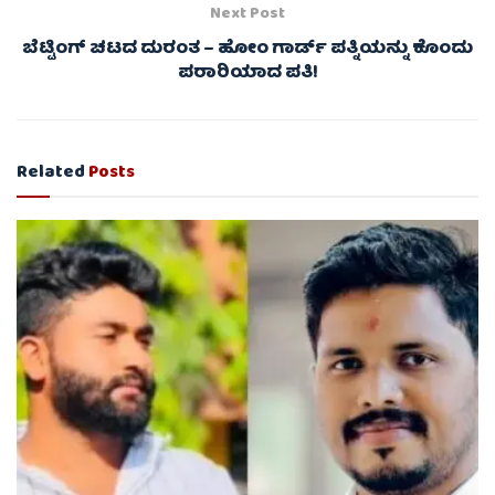
Next Post
ಬೆಟ್ಟಿಂಗ್ ಚಟದ ದುರಂತ – ಹೋಂ ಗಾರ್ಡ್ ಪತ್ನಿಯನ್ನು ಕೊಂದು
ಪರಾರಿಯಾದ ಪತಿ!
Related
Posts