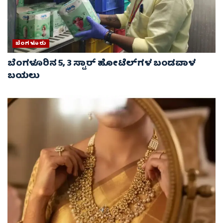
ಬೆಂಗಳೂರು
ಬೆಂಗಳೂರಿನ 5, 3 ಸ್ಟಾರ್​​​​ ಹೋಟೆಲ್​​​​ಗಳ ಬಂಡವಾಳ
ಬಯಲು