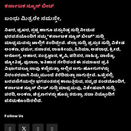
ಕರ್ನಾಟಕ ನ್ಯೂಸ್ ಬೀಟ್
ಬಂಧು ಮಿತ್ರರೇ ನಮಸ್ತೇ,
ನಿಖರ, ಪ್ರಖರ, ಸ್ಪಷ್ಟ ಹಾಗೂ ವಸ್ತುನಿಷ್ಠ ಸುದ್ದಿ ನೀಡುವ
ಭರವಸೆಯೊಂದಿಗೆ ನಮ್ಮ “ಕರ್ನಾಟಕ ನ್ಯೂಸ್ ಬೀಟ್” ಸುದ್ದಿ
ಮಾಧ್ಯಮವನ್ನು ಚಾಲ್ತಿಗೆ ತಂದಿದ್ದೇವೆ. ಜಿಲ್ಲಾ ಸುದ್ದಿ, ಪ್ರಸ್ತುತ ಸುದ್ದಿ, ವಿಶೇಷ
ಅಂಕಣ, ಧರ್ಮ, ಸನಾತನ, ರಾಜಕೀಯ, ಸಿನಿಮಾ, ಅಪರಾಧ, ಕ್ರೀಡೆ,
ಆರೋಗ್ಯ, ಆಹಾರ, ತಂತ್ರಜ್ಞಾನ, ಕೃಷಿ, ಪರಿಸರ, ಸಾಹಿತ್ಯ, ವಾಣಿಜ್ಯ,
ಜ್ಯೋತಿಷ್ಯ, ಪುರಾಣ, ಇತಿಹಾಸ ಸೇರಿದಂತೆ ಈ ಸಮಾಜದ ಪ್ರತಿ
ವಿಭಾಗದಲ್ಲೂ ನಾವು ಕಣ್ಣಿಡುತ್ತಾ, ಅಲ್ಲಿನ ಆಗು-ಹೋಗುಗಳನ್ನು
ನಿರಂತರವಾಗಿ ನಿಮ್ಮ ಮುಂದೆ ತೆರೆದಿಡುತ್ತಾ ಸಾಗುತ್ತೇವೆ. ಒಟ್ಟಿನಲ್ಲಿ,
ಬರವಣಿಗೆಯಲ್ಲೇ ಭಗವಂತನನ್ನ ಕಾಣುತ್ತಿರುವ, ಸದೃಢ ತಂಡದೊಂದಿಗೆ,
ಕರ್ನಾಟಕ ನ್ಯೂಸ್ ಬೀಟ್ ಸುದ್ದಿ ಮಾಧ್ಯಮವು, ವಿಶೇಷವಾಗಿ ಸುದ್ದಿ,
ವರದಿ, ಅಂಕಣ, ಚಿತ್ರಣಗಳನ್ನು ಹೊತ್ತು ತರುತ್ತಾ, ಸದಾ ನಿಮ್ಮೊಂದಿಗೆ
ಬೆಸೆದುಕೊಂಡಿರಲಿದೆ.
Follow Us