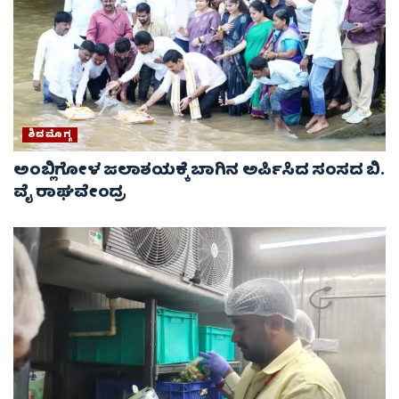
ಶಿವಮೊಗ್ಗ
ಅಂಬ್ಲಿಗೋಳ ಜಲಾಶಯಕ್ಕೆ ಬಾಗಿನ ಅರ್ಪಿಸಿದ ಸಂಸದ ಬಿ.
ವೈ ರಾಘವೇಂದ್ರ