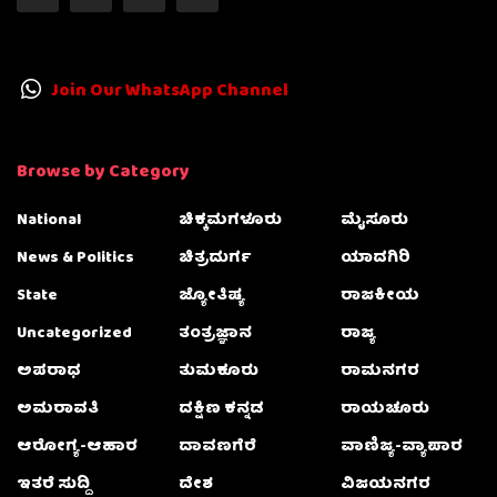
Join Our WhatsApp Channel
Browse by Category
National
ಚಿಕ್ಕಮಗಳೂರು
ಮೈಸೂರು
News & Politics
ಚಿತ್ರದುರ್ಗ
ಯಾದಗಿರಿ
State
ಜ್ಯೋತಿಷ್ಯ
ರಾಜಕೀಯ
Uncategorized
ತಂತ್ರಜ್ಞಾನ
ರಾಜ್ಯ
ಅಪರಾಧ
ತುಮಕೂರು
ರಾಮನಗರ
ಅಮರಾವತಿ
ದಕ್ಷಿಣ ಕನ್ನಡ
ರಾಯಚೂರು
ಆರೋಗ್ಯ-ಆಹಾರ
ದಾವಣಗೆರೆ
ವಾಣಿಜ್ಯ-ವ್ಯಾಪಾರ
ಇತರೆ ಸುದ್ದಿ
ದೇಶ
ವಿಜಯನಗರ