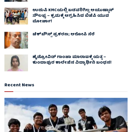
ಉಡುಪಿ KMCಯಲ್ಲಿ ಬಡವರಿಗಿಲ್ಲ ಆಯುಷ್ಮಾನ್
ಸೌಲಭ್ಯ – ಕ್ರಮಕ್ಕೆ ಆಗ್ರಹಿಸಿದ ಬಿಜೆಪಿ ಯುವ
ಮೋರ್ಚಾ!
ಚೆಕ್​ಬೌನ್ಸ್​ ಪ್ರಕರಣ; ಆರೋಪಿ ಸೆರೆ
ಹೈಡ್ರೋವಿಡ್ ಗಾಂಜಾ ಮಾರಾಟಕ್ಕೆ ಯತ್ನ –
ಕುಂದಾಪುರ ಕಾಲೇಜಿನ ವಿದ್ಯಾರ್ಥಿನಿ ಬಂಧನ!
Recent News