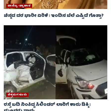
ವಾಣಿಜ್ಯ-ವ್ಯಾಪಾರ
ಚಿನ್ನದ ದರ ಭಾರೀ ಏರಿಕೆ : ಇಂದಿನ ಬೆಲೆ ಎಷ್ಟಿದೆ ಗೊತ್ತಾ?
ಚಿಕ್ಕಮಗಳೂರು
ರಸ್ತೆ ಬದಿ ನಿಂತಿದ್ದ ಸಿಲಿಂಡರ್ ಲಾರಿಗೆ ಕಾರು ಡಿಕ್ಕಿ :