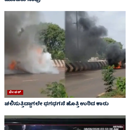
ಮೂವರು ಸಾವು
ಬೀದರ್
ಚಲಿಸುತ್ತಿದ್ದಾಗಲೇ ಧಗಧಗನೆ ಹೊತ್ತಿ ಉರಿದ ಕಾರು