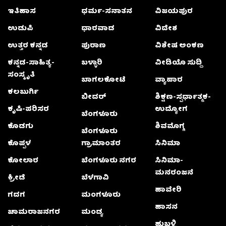
ಇತಿಹಾಸ
ಧರ್ಮ-ಸನಾತನ
ವಿಜಯಪುರ
ಉಡುಪಿ
ಧಾರವಾಡ
ವಿದೇಶ
ಉತ್ತರ ಕನ್ನಡ
ಪುರಾಣ
ವಿಶೇಷ ಅಂಕಣ
ಕನ್ನಡ-ಸಾಹಿತ್ಯ-
ಬಳ್ಳಾರಿ
ವೀಡಿಯೊ ಸುದ್ದಿ
ಸಂಸ್ಕೃತಿ
ಬಾಗಲಕೋಟೆ
ವ್ಯಾಪಾರ
ಕಲಬುರ್ಗಿ
ಬೀದರ್
ಶಿಕ್ಷಣ-ಸ್ಪರ್ಧಾತ್ಮಕ-
ಕೃಷಿ-ಪರಿಸರ
ಉದ್ಯೋಗ
ಬೆಂಗಳೂರು
ಕೊಡಗು
ಶಿವಮೊಗ್ಗ
ಬೆಂಗಳೂರು
ಕೊಪ್ಪಳ
ಗ್ರಾಮಾಂತರ
ಸಿನಿಮಾ
ಕೋಲಾರ
ಬೆಂಗಳೂರು ನಗರ
ಸಿನಿಮಾ-
ಮನರಂಜನೆ
ಕ್ರೀಡೆ
ಬೆಳಗಾವಿ
ಹಾವೇರಿ
ಗದಗ
ಮಂಗಳೂರು
ಹಾಸನ
ಚಾಮರಾಜನಗರ
ಮಂಡ್ಯ
ಹುಬ್ಬಳ್ಳಿ