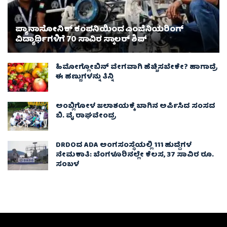
ಪ್ಯಾನಾಸೋನಿಕ್ ಕಂಪನಿಯಿಂದ ಎಂಜಿನಿಯರಿಂಗ್
ವಿದ್ಯಾರ್ಥಿಗಳಿಗೆ 70 ಸಾವಿರ ಸ್ಕಾಲರ್ ಶಿಪ್
ಹಿಮೋಗ್ಲೋಬಿನ್ ವೇಗವಾಗಿ ಹೆಚ್ಚಿಸಬೇಕೇ? ಹಾಗಾದ್ರೆ
ಈ ಹಣ್ಣುಗಳನ್ನು ತಿನ್ನಿ
ಅಂಬ್ಲಿಗೋಳ ಜಲಾಶಯಕ್ಕೆ ಬಾಗಿನ ಅರ್ಪಿಸಿದ ಸಂಸದ
ಬಿ. ವೈ ರಾಘವೇಂದ್ರ
DRDOದ ADA ಅಂಗಸಂಸ್ಥೆಯಲ್ಲಿ 111 ಹುದ್ದೆಗಳ
ನೇಮಕಾತಿ: ಬೆಂಗಳೂರಿನಲ್ಲೇ ಕೆಲಸ, 37 ಸಾವಿರ ರೂ.
ಸಂಬಳ