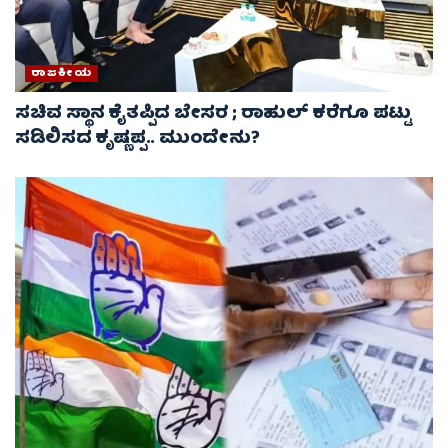
ರಾಜಕೀಯ
ಸಚಿವ ಸ್ಥಾನ ಕೈತಪ್ಪಿದ ಬೇಸರ ; ರಾಹುಲ್ ಕರೆಗೂ ಪಟ್ಟು
ಸಡಿಲಿಸದ ಕೃಷ್ಣಪ್ಪ.. ಮುಂದೇನು?