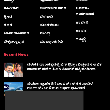
ಕೊಪ್ಪಳ
ಗ್ರಾಮಾಂತರ
ಸಿನಿಮಾ
ಕೋಲಾರ
ಬೆಂಗಳೂರು ನಗರ
ಸಿನಿಮಾ-
ಮನರಂಜನೆ
ಕ್ರೀಡೆ
ಬೆಳಗಾವಿ
ಹಾವೇರಿ
ಗದಗ
ಮಂಗಳೂರು
ಹಾಸನ
ಚಾಮರಾಜನಗರ
ಮಂಡ್ಯ
ಹುಬ್ಬಳ್ಳಿ
ಚಿಕ್ಕಬಳ್ಳಾಫುರ
ಮುಖ್ಯಾಂಶಗಳು
Recent News
ದಳಪತಿ ದಾಂಪತ್ಯದಲ್ಲಿ ಬಿಗ್ ಟ್ವಿಸ್ಟ್ : ವಿಚ್ಛೇದನ ಅರ್ಜಿ
ವಾಪಾಸ್‌ ಪಡೆದ ಸಿಎಂ ವಿಜಯ್ ಪತ್ನಿ ಸಂಗೀತಾ‌
ಜಿಯೋ ಗ್ರಾಹಕರಿಗೆ ಬಂಪರ್ : ಈಗ 6 ಸಾವಿರ
ರೂಪಾಯಿ ಉಳಿಸುವ ಆಫರ್ ಘೋಷಣೆ