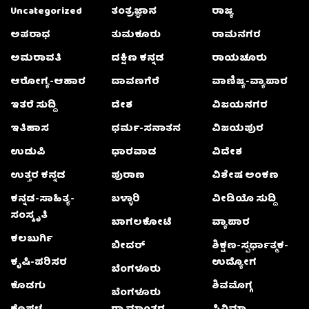
Uncategorized
ತಂತ್ರಜ್ಞಾನ
ರಾಜ್ಯ
ಅಪರಾಧ
ತುಮಕೂರು
ರಾಮನಗರ
ಅಮರಾವತಿ
ದಕ್ಷಿಣ ಕನ್ನಡ
ರಾಯಚೂರು
ಆರೋಗ್ಯ-ಆಹಾರ
ದಾವಣಗೆರೆ
ವಾಣಿಜ್ಯ-ವ್ಯಾಪಾರ
ಇತರೆ ಸುದ್ದಿ
ದೇಶ
ವಿಜಯನಗರ
ಇತಿಹಾಸ
ಧರ್ಮ-ಸನಾತನ
ವಿಜಯಪುರ
ಉಡುಪಿ
ಧಾರವಾಡ
ವಿದೇಶ
ಉತ್ತರ ಕನ್ನಡ
ಪುರಾಣ
ವಿಶೇಷ ಅಂಕಣ
ಕನ್ನಡ-ಸಾಹಿತ್ಯ-
ಬಳ್ಳಾರಿ
ವೀಡಿಯೊ ಸುದ್ದಿ
ಸಂಸ್ಕೃತಿ
ಬಾಗಲಕೋಟೆ
ವ್ಯಾಪಾರ
ಕಲಬುರ್ಗಿ
ಬೀದರ್
ಶಿಕ್ಷಣ-ಸ್ಪರ್ಧಾತ್ಮಕ-
ಕೃಷಿ-ಪರಿಸರ
ಉದ್ಯೋಗ
ಬೆಂಗಳೂರು
ಕೊಡಗು
ಶಿವಮೊಗ್ಗ
ಬೆಂಗಳೂರು