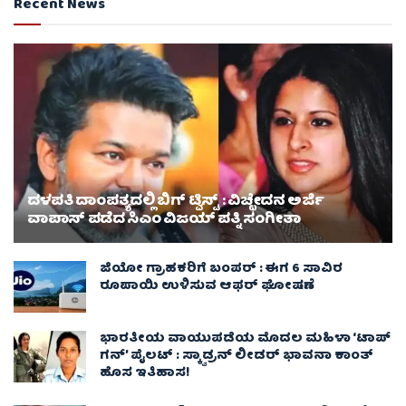
Recent News
ದಳಪತಿ ದಾಂಪತ್ಯದಲ್ಲಿ ಬಿಗ್ ಟ್ವಿಸ್ಟ್ : ವಿಚ್ಛೇದನ ಅರ್ಜಿ
ವಾಪಾಸ್‌ ಪಡೆದ ಸಿಎಂ ವಿಜಯ್ ಪತ್ನಿ ಸಂಗೀತಾ‌
ಜಿಯೋ ಗ್ರಾಹಕರಿಗೆ ಬಂಪರ್ : ಈಗ 6 ಸಾವಿರ
ರೂಪಾಯಿ ಉಳಿಸುವ ಆಫರ್ ಘೋಷಣೆ
ಭಾರತೀಯ ವಾಯುಪಡೆಯ ಮೊದಲ ಮಹಿಳಾ ‘ಟಾಪ್
ಗನ್’ ಪೈಲಟ್ : ಸ್ಕ್ವಾಡ್ರನ್ ಲೀಡರ್ ಭಾವನಾ ಕಾಂತ್
ಹೊಸ ಇತಿಹಾಸ!