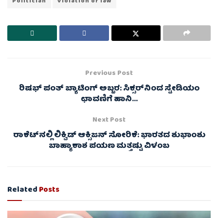
Politician
Violation of law
Previous Post
ರಿಷಭ್ ಪಂತ್ ಬ್ಯಾಟಿಂಗ್ ಅಬ್ಬರ: ಸಿಕ್ಸರ್‌ನಿಂದ ಸ್ಟೇಡಿಯಂ
ಛಾವಣಿಗೆ ಹಾನಿ…
Next Post
ರಾಕೆಟ್‌ನಲ್ಲಿ ಲಿಕ್ವಿಡ್ ಆಕ್ಸಿಜನ್ ಸೋರಿಕೆ: ಭಾರತದ ಶುಭಾಂಶು
ಬಾಹ್ಯಾಕಾಶ ಪಯಣ ಮತ್ತಷ್ಟು ವಿಳಂಬ
Related
Posts