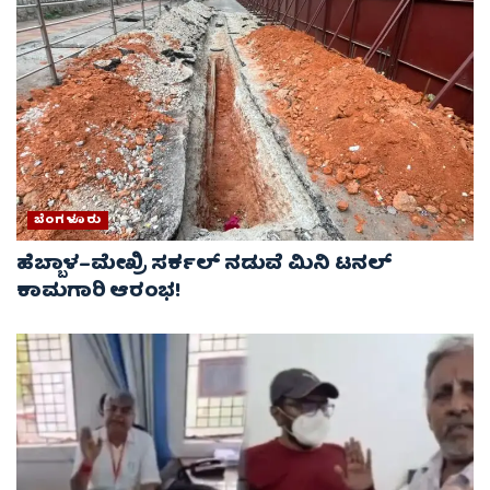
ಬೆಂಗಳೂರು
ಹೆಬ್ಬಾಳ–ಮೇಖ್ರಿ ಸರ್ಕಲ್ ನಡುವೆ ಮಿನಿ ಟನಲ್
ಕಾಮಗಾರಿ ಆರಂಭ!