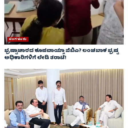
ಬೆಂಗಳೂರು
ಭ್ರಷ್ಟಾಚಾರದ ಕೂಪವಾಯ್ತಾ ಜಿಬಿಎ? ಲಂಚಬಾಕ ಭ್ರಷ್ಟ
ಅಧಿಕಾರಿಗಳಿಗೆ ಲೇಡಿ ತರಾಟೆ!