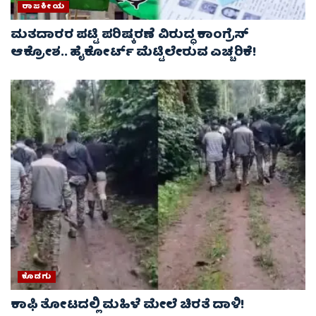
ರಾಜಕೀಯ
ಮತದಾರರ ಪಟ್ಟಿ ಪರಿಷ್ಕರಣೆ ವಿರುದ್ಧ ಕಾಂಗ್ರೆಸ್
ಆಕ್ರೋಶ.. ಹೈಕೋರ್ಟ್ ಮೆಟ್ಟಿಲೇರುವ ಎಚ್ಚರಿಕೆ!
ಕೊಡಗು
ಕಾಫಿ ತೋಟದಲ್ಲಿ ಮಹಿಳೆ ಮೇಲೆ ಚಿರತೆ ದಾಳಿ!