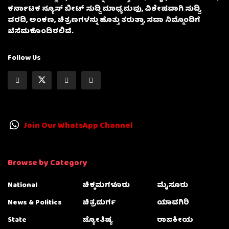
ಕರ್ನಾಟಕ ನ್ಯೂಸ್ ಬೀಟ್ ಸುದ್ದಿ ಮಾಧ್ಯಮವು, ವಿಶೇಷವಾಗಿ ಸುದ್ದಿ,
ವರದಿ, ಅಂಕಣ, ಚಿತ್ರಣಗಳನ್ನು ಹೊತ್ತು ತರುತ್ತಾ, ಸದಾ ನಿಮ್ಮೊಂದಿಗೆ
ಬೆಸೆದುಕೊಂಡಿರಲಿದೆ.
Follow Us
Join Our WhatsApp Channel
Browse by Category
National
ಚಿಕ್ಕಮಗಳೂರು
ಮೈಸೂರು
News & Politics
ಚಿತ್ರದುರ್ಗ
ಯಾದಗಿರಿ
State
ಜ್ಯೋತಿಷ್ಯ
ರಾಜಕೀಯ