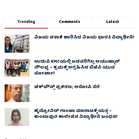
Trending
Comments
Latest
ವಿಜಯ ಪತಾಕೆ ಹಾರಿಸಿದ ವಿಜಯ ಭಾರತಿ ವಿದ್ಯಾರ್ಥಿನಿ!
ಉಡುಪಿ KMCಯಲ್ಲಿ ಬಡವರಿಗಿಲ್ಲ ಆಯುಷ್ಮಾನ್
ಸೌಲಭ್ಯ – ಕ್ರಮಕ್ಕೆ ಆಗ್ರಹಿಸಿದ ಬಿಜೆಪಿ ಯುವ
ಮೋರ್ಚಾ!
ಚೆಕ್​ಬೌನ್ಸ್​ ಪ್ರಕರಣ; ಆರೋಪಿ ಸೆರೆ
ಹೈಡ್ರೋವಿಡ್ ಗಾಂಜಾ ಮಾರಾಟಕ್ಕೆ ಯತ್ನ –
ಕುಂದಾಪುರ ಕಾಲೇಜಿನ ವಿದ್ಯಾರ್ಥಿನಿ ಬಂಧನ!