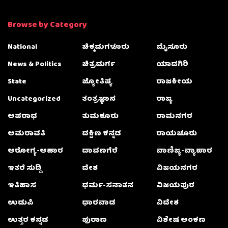
Browse by Category
National
ಚಿಕ್ಕಮಗಳೂರು
ಮೈಸೂರು
News & Politics
ಚಿತ್ರದುರ್ಗ
ಯಾದಗಿರಿ
State
ಜ್ಯೋತಿಷ್ಯ
ರಾಜಕೀಯ
Uncategorized
ತಂತ್ರಜ್ಞಾನ
ರಾಜ್ಯ
ಅಪರಾಧ
ತುಮಕೂರು
ರಾಮನಗರ
ಅಮರಾವತಿ
ದಕ್ಷಿಣ ಕನ್ನಡ
ರಾಯಚೂರು
ಆರೋಗ್ಯ-ಆಹಾರ
ದಾವಣಗೆರೆ
ವಾಣಿಜ್ಯ-ವ್ಯಾಪಾರ
ಇತರೆ ಸುದ್ದಿ
ದೇಶ
ವಿಜಯನಗರ
ಇತಿಹಾಸ
ಧರ್ಮ-ಸನಾತನ
ವಿಜಯಪುರ
ಉಡುಪಿ
ಧಾರವಾಡ
ವಿದೇಶ
ಉತ್ತರ ಕನ್ನಡ
ಪುರಾಣ
ವಿಶೇಷ ಅಂಕಣ