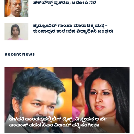
ಚೆಕ್​ಬೌನ್ಸ್​ ಪ್ರಕರಣ; ಆರೋಪಿ ಸೆರೆ
ಹೈಡ್ರೋವಿಡ್ ಗಾಂಜಾ ಮಾರಾಟಕ್ಕೆ ಯತ್ನ –
ಕುಂದಾಪುರ ಕಾಲೇಜಿನ ವಿದ್ಯಾರ್ಥಿನಿ ಬಂಧನ!
Recent News
ದಳಪತಿ ದಾಂಪತ್ಯದಲ್ಲಿ ಬಿಗ್ ಟ್ವಿಸ್ಟ್ : ವಿಚ್ಛೇದನ ಅರ್ಜಿ
ವಾಪಾಸ್‌ ಪಡೆದ ಸಿಎಂ ವಿಜಯ್ ಪತ್ನಿ ಸಂಗೀತಾ‌