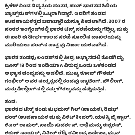
ಕ್ರಿಕೆಟ್‌ನಿಂದ ನಿವೃತ್ತಿಯ ನಂತರ, ಪಂತ್ ಭಾರತದ ಹಿರಿಯ
ಬ್ಯಾಟ್ಸ್‌ಮನ್‌ಗಳಲ್ಲಿ ಒಬ್ಬರಾಗಿದ್ದಾರೆ. ಇವರಿಗೆ ತಂಡದ
ಉಪನಾಯಕತ್ವದ ಜವಾಬ್ದಾರಿಯನ್ನೂ ನೀಡಲಾಗಿದೆ. 2007 ರ
ನಂತರ ಇಂಗ್ಲೆಂಡ್‌ನಲ್ಲಿ ಭಾರತ ಟೆಸ್ಟ್ ಸರಣಿಯನ್ನು ಗೆದ್ದಿಲ್ಲ, ಮತ್ತು
ಈ ಬಾರಿ ಈ ದೀರ್ಘಕಾಲದ ಸರಣಿ ಸೋಲಿನ ದಾಖಲೆಯನ್ನು
ಮುರಿಯಲು ಪಂತ್‌ನ ಪಾತ್ರವು ನಿರ್ಣಾಯಕವಾಗಿದೆ.
ಭಾರತ ತಂಡವು ಲಂಡನ್‌ನಲ್ಲಿ ತೀವ್ರ ಅಭ್ಯಾಸದಲ್ಲಿ ತೊಡಗಿದ್ದು,
ಜೂನ್ 13 ರಿಂದ ಇಂಡಿಯಾ A ವಿರುದ್ಧ ಒಂದು ಒಳತಂಡದ
ಅಭ್ಯಾಸ ಪಂದ್ಯವನ್ನು ಆಡಲಿದೆ. ಮುಖ್ಯ ಕೋಚ್ ಗೌತಮ್
ಗಂಭೀರ್ ಅವರ ನೇತೃತ್ವದಲ್ಲಿ ತಂಡವು ಬ್ಯಾಟಿಂಗ್, ಬೌಲಿಂಗ್,
ಮತ್ತು ಫೀಲ್ಡಿಂಗ್‌ನಲ್ಲಿ ತಮ್ಮ ಕೌಶಲ್ಯವನ್ನು ಹೆಚ್ಚಿಸುತ್ತಿದೆ.
ತಂಡ:
ಭಾರತದ ಟೆಸ್ಟ್ ತಂಡ: ಶುಭಮನ್ ಗಿಲ್ (ನಾಯಕ), ರಿಷಭ್
ಪಂತ್ (ಉಪನಾಯಕ ಮತ್ತು ವಿಕೆಟ್‌ಕೀಪರ್), ಯಶಸ್ವಿ ಜೈಸ್ವಾಲ್,
ಕೆಎಲ್ ರಾಹುಲ್, ಸಾಯಿ ಸುದರ್ಶನ್, ಅಭಿಮನ್ಯು ಈಶ್ವರನ್,
ಕರುಣ್ ನಾಯರ್, ನಿತೀಶ್ ರೆಡ್ಡಿ, ರವೀಂದ್ರ ಜಡೇಜಾ, ಧ್ರುವ್