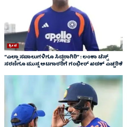
ಕ್ರೀಡೆ
“ಎಲ್ಲಾ ಸವಾಲುಗಳಿಗೂ ಸಿದ್ಧರಾಗಿರಿ” : ಲಂಕಾ ಟೆಸ್ಟ್
ಸರಣಿಗೂ ಮುನ್ನ ಆಟಗಾರರಿಗೆ ಗಂಭೀರ್ ಖಡಕ್ ಎಚ್ಚರಿಕೆ