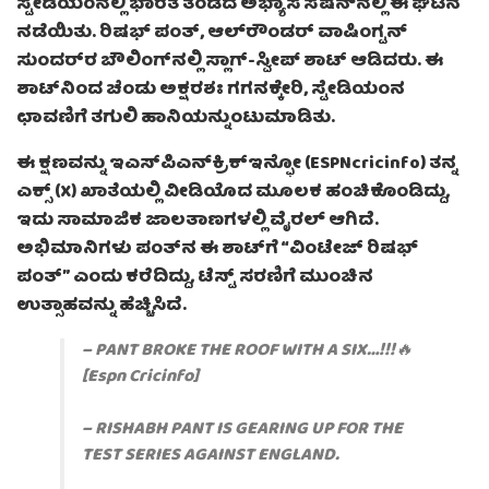
ಸ್ಟೇಡಿಯಂನಲ್ಲಿ ಭಾರತ ತಂಡದ ಅಭ್ಯಾಸ ಸೆಷನ್‌ನಲ್ಲಿ ಈ ಘಟನೆ
ನಡೆಯಿತು. ರಿಷಭ್ ಪಂತ್, ಆಲ್‌ರೌಂಡರ್ ವಾಷಿಂಗ್ಟನ್
ಸುಂದರ್‌ರ ಬೌಲಿಂಗ್‌ನಲ್ಲಿ ಸ್ಲಾಗ್-ಸ್ವೀಪ್ ಶಾಟ್ ಆಡಿದರು. ಈ
ಶಾಟ್‌ನಿಂದ ಚೆಂಡು ಅಕ್ಷರಶಃ ಗಗನಕ್ಕೇರಿ, ಸ್ಟೇಡಿಯಂನ
ಛಾವಣಿಗೆ ತಗುಲಿ ಹಾನಿಯನ್ನುಂಟುಮಾಡಿತು.
ಈ ಕ್ಷಣವನ್ನು ಇಎಸ್‌ಪಿಎನ್‌ಕ್ರಿಕ್‌ಇನ್ಫೋ (ESPNcricinfo) ತನ್ನ
ಎಕ್ಸ್ (X) ಖಾತೆಯಲ್ಲಿ ವೀಡಿಯೊದ ಮೂಲಕ ಹಂಚಿಕೊಂಡಿದ್ದು,
ಇದು ಸಾಮಾಜಿಕ ಜಾಲತಾಣಗಳಲ್ಲಿ ವೈರಲ್ ಆಗಿದೆ.
ಅಭಿಮಾನಿಗಳು ಪಂತ್‌ನ ಈ ಶಾಟ್‌ಗೆ “ವಿಂಟೇಜ್ ರಿಷಭ್
ಪಂತ್” ಎಂದು ಕರೆದಿದ್ದು, ಟೆಸ್ಟ್ ಸರಣಿಗೆ ಮುಂಚಿನ
ಉತ್ಸಾಹವನ್ನು ಹೆಚ್ಚಿಸಿದೆ.
– PANT BROKE THE ROOF WITH A SIX…!!!🔥
[Espn Cricinfo]
– RISHABH PANT IS GEARING UP FOR THE
TEST SERIES AGAINST ENGLAND.