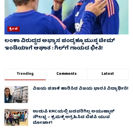
ಕ್ರೀಡೆ
ಲಂಕಾ ವಿರುದ್ಧದ ಅಭ್ಯಾಸ ಪಂದ್ಯಕ್ಕೂ ಮುನ್ನ ಟೀಮ್
ಇಂಡಿಯಾಗೆ ಆಘಾತ : ಗಿಲ್‌ಗೆ ಗಾಯದ ಭೀತಿ!
Trending
Comments
Latest
ವಿಜಯ ಪತಾಕೆ ಹಾರಿಸಿದ ವಿಜಯ ಭಾರತಿ ವಿದ್ಯಾರ್ಥಿನಿ!
ಉಡುಪಿ KMCಯಲ್ಲಿ ಬಡವರಿಗಿಲ್ಲ ಆಯುಷ್ಮಾನ್
ಸೌಲಭ್ಯ – ಕ್ರಮಕ್ಕೆ ಆಗ್ರಹಿಸಿದ ಬಿಜೆಪಿ ಯುವ
ಮೋರ್ಚಾ!