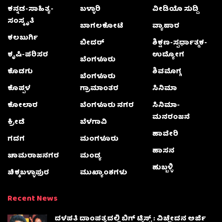
ಕನ್ನಡ-ಸಾಹಿತ್ಯ-
ಬಳ್ಳಾರಿ
ವೀಡಿಯೊ ಸುದ್ದಿ
ಸಂಸ್ಕೃತಿ
ಬಾಗಲಕೋಟೆ
ವ್ಯಾಪಾರ
ಕಲಬುರ್ಗಿ
ಬೀದರ್
ಶಿಕ್ಷಣ-ಸ್ಪರ್ಧಾತ್ಮಕ-
ಕೃಷಿ-ಪರಿಸರ
ಉದ್ಯೋಗ
ಬೆಂಗಳೂರು
ಕೊಡಗು
ಶಿವಮೊಗ್ಗ
ಬೆಂಗಳೂರು
ಕೊಪ್ಪಳ
ಗ್ರಾಮಾಂತರ
ಸಿನಿಮಾ
ಕೋಲಾರ
ಬೆಂಗಳೂರು ನಗರ
ಸಿನಿಮಾ-
ಮನರಂಜನೆ
ಕ್ರೀಡೆ
ಬೆಳಗಾವಿ
ಹಾವೇರಿ
ಗದಗ
ಮಂಗಳೂರು
ಹಾಸನ
ಚಾಮರಾಜನಗರ
ಮಂಡ್ಯ
ಹುಬ್ಬಳ್ಳಿ
ಚಿಕ್ಕಬಳ್ಳಾಫುರ
ಮುಖ್ಯಾಂಶಗಳು
Recent News
ದಳಪತಿ ದಾಂಪತ್ಯದಲ್ಲಿ ಬಿಗ್ ಟ್ವಿಸ್ಟ್ : ವಿಚ್ಛೇದನ ಅರ್ಜಿ