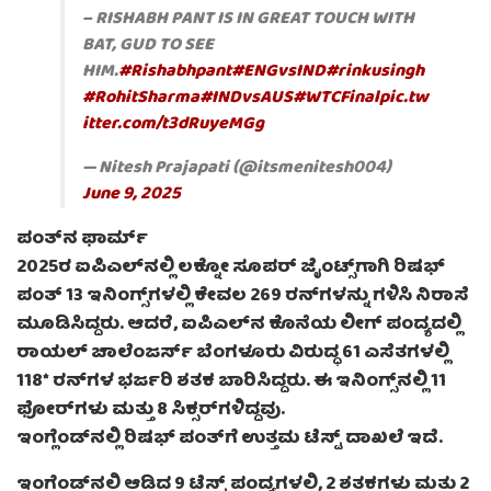
– RISHABH PANT IS IN GREAT TOUCH WITH
BAT, GUD TO SEE
HIM.
#Rishabhpant
#ENGvsIND
#rinkusingh
#RohitSharma
#INDvsAUS
#WTCFinal
pic.tw
itter.com/t3dRuyeMGg
— Nitesh Prajapati (@itsmenitesh004)
June 9, 2025
ಪಂತ್‌ನ ಫಾರ್ಮ್
2025ರ ಐಪಿಎಲ್‌ನಲ್ಲಿ ಲಕ್ನೋ ಸೂಪರ್ ಜೈಂಟ್ಸ್‌ಗಾಗಿ ರಿಷಭ್
ಪಂತ್ 13 ಇನಿಂಗ್ಸ್‌ಗಳಲ್ಲಿ ಕೇವಲ 269 ರನ್‌ಗಳನ್ನು ಗಳಿಸಿ ನಿರಾಸೆ
ಮೂಡಿಸಿದ್ದರು. ಆದರೆ, ಐಪಿಎಲ್‌ನ ಕೊನೆಯ ಲೀಗ್ ಪಂದ್ಯದಲ್ಲಿ
ರಾಯಲ್ ಚಾಲೆಂಜರ್ಸ್ ಬೆಂಗಳೂರು ವಿರುದ್ಧ 61 ಎಸೆತಗಳಲ್ಲಿ
118* ರನ್‌ಗಳ ಭರ್ಜರಿ ಶತಕ ಬಾರಿಸಿದ್ದರು. ಈ ಇನಿಂಗ್ಸ್‌ನಲ್ಲಿ 11
ಫೋರ್‌ಗಳು ಮತ್ತು 8 ಸಿಕ್ಸರ್‌ಗಳಿದ್ದವು.
ಇಂಗ್ಲೆಂಡ್‌ನಲ್ಲಿ ರಿಷಭ್ ಪಂತ್‌ಗೆ ಉತ್ತಮ ಟೆಸ್ಟ್ ದಾಖಲೆ ಇದೆ.
ಇಂಗ್ಲೆಂಡ್‌ನಲ್ಲಿ ಆಡಿದ 9 ಟೆಸ್ಟ್ ಪಂದ್ಯಗಳಲ್ಲಿ, 2 ಶತಕಗಳು ಮತ್ತು 2