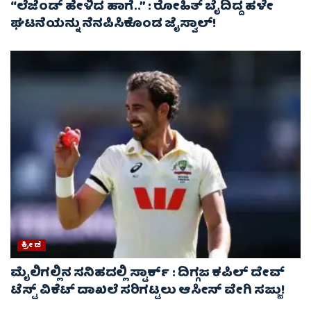
“ಲೆಜೆಂಡ್ ಹೇಳಿದ ಹಾಗೆ..” : ರೋಹಿತ್ ಬೈದಿದ್ದ ಹಳೇ
ಘಟನೆಯನ್ನು ನೆನಪಿಸಿಕೊಂಡ ಜೈಸ್ವಾಲ್!
ಕ್ರೀಡೆ
ಮೈಲಿಗಲ್ಲಿನ ಸನಿಹದಲ್ಲಿ ಸ್ಟಾರ್ಕ್ : ದಿಗ್ಗಜ ಕಪಿಲ್ ದೇವ್
ಟೆಸ್ಟ್ ವಿಕೆಟ್ ದಾಖಲೆ ಸರಿಗಟ್ಟಲು ಆಸೀಸ್ ವೇಗಿ ಸಜ್ಜು!