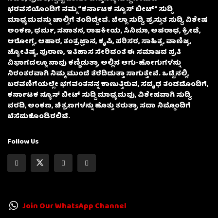
ಭರವಸೆಯೊಂದಿಗೆ ನಮ್ಮ “ಕರ್ನಾಟಕ ನ್ಯೂಸ್ ಬೀಟ್” ಸುದ್ದಿ
ಮಾಧ್ಯಮವನ್ನು ಚಾಲ್ತಿಗೆ ತಂದಿದ್ದೇವೆ. ಜಿಲ್ಲಾ ಸುದ್ದಿ, ಪ್ರಸ್ತುತ ಸುದ್ದಿ, ವಿಶೇಷ
ಅಂಕಣ, ಧರ್ಮ, ಸನಾತನ, ರಾಜಕೀಯ, ಸಿನಿಮಾ, ಅಪರಾಧ, ಕ್ರೀಡೆ,
ಆರೋಗ್ಯ, ಆಹಾರ, ತಂತ್ರಜ್ಞಾನ, ಕೃಷಿ, ಪರಿಸರ, ಸಾಹಿತ್ಯ, ವಾಣಿಜ್ಯ,
ಜ್ಯೋತಿಷ್ಯ, ಪುರಾಣ, ಇತಿಹಾಸ ಸೇರಿದಂತೆ ಈ ಸಮಾಜದ ಪ್ರತಿ
ವಿಭಾಗದಲ್ಲೂ ನಾವು ಕಣ್ಣಿಡುತ್ತಾ, ಅಲ್ಲಿನ ಆಗು-ಹೋಗುಗಳನ್ನು
ನಿರಂತರವಾಗಿ ನಿಮ್ಮ ಮುಂದೆ ತೆರೆದಿಡುತ್ತಾ ಸಾಗುತ್ತೇವೆ. ಒಟ್ಟಿನಲ್ಲಿ,
ಬರವಣಿಗೆಯಲ್ಲೇ ಭಗವಂತನನ್ನ ಕಾಣುತ್ತಿರುವ, ಸದೃಢ ತಂಡದೊಂದಿಗೆ,
ಕರ್ನಾಟಕ ನ್ಯೂಸ್ ಬೀಟ್ ಸುದ್ದಿ ಮಾಧ್ಯಮವು, ವಿಶೇಷವಾಗಿ ಸುದ್ದಿ,
ವರದಿ, ಅಂಕಣ, ಚಿತ್ರಣಗಳನ್ನು ಹೊತ್ತು ತರುತ್ತಾ, ಸದಾ ನಿಮ್ಮೊಂದಿಗೆ
ಬೆಸೆದುಕೊಂಡಿರಲಿದೆ.
Follow Us
Join Our WhatsApp Channel