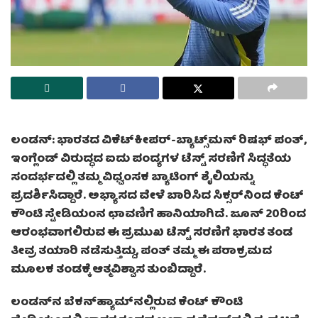
ಲಂಡನ್: ಭಾರತದ ವಿಕೆಟ್‌ಕೀಪರ್-ಬ್ಯಾಟ್ಸ್‌ಮನ್ ರಿಷಭ್ ಪಂತ್,
ಇಂಗ್ಲೆಂಡ್ ವಿರುದ್ಧದ ಐದು ಪಂದ್ಯಗಳ ಟೆಸ್ಟ್ ಸರಣಿಗೆ ಸಿದ್ಧತೆಯ
ಸಂದರ್ಭದಲ್ಲಿ ತಮ್ಮ ವಿಧ್ವಂಸಕ ಬ್ಯಾಟಿಂಗ್ ಶೈಲಿಯನ್ನು
ಪ್ರದರ್ಶಿಸಿದ್ದಾರೆ. ಅಭ್ಯಾಸದ ವೇಳೆ ಬಾರಿಸಿದ ಸಿಕ್ಸರ್‌ನಿಂದ ಕೆಂಟ್
ಕೌಂಟಿ ಸ್ಟೇಡಿಯಂನ ಛಾವಣಿಗೆ ಹಾನಿಯಾಗಿದೆ. ಜೂನ್ 20ರಿಂದ
ಆರಂಭವಾಗಲಿರುವ ಈ ಪ್ರಮುಖ ಟೆಸ್ಟ್ ಸರಣಿಗೆ ಭಾರತ ತಂಡ
ತೀವ್ರ ತಯಾರಿ ನಡೆಸುತ್ತಿದ್ದು, ಪಂತ್ ತಮ್ಮ ಈ ಪರಾಕ್ರಮದ
ಮೂಲಕ ತಂಡಕ್ಕೆ ಆತ್ಮವಿಶ್ವಾಸ ತುಂಬಿದ್ದಾರೆ.
ಲಂಡನ್‌ನ ಬೆಕನ್‌ಹ್ಯಾಮ್‌ನಲ್ಲಿರುವ ಕೆಂಟ್ ಕೌಂಟಿ