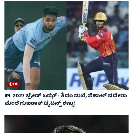
ಕ್ರೀಡೆ
IPL 2027 ಟ್ರೇಡ್‌ ಬಝ್ : ಶಿವಂ ದುಬೆ, ನೆಹಾಲ್ ವಧೇರಾ
ಮೇಲೆ ಗುಜರಾತ್ ಟೈಟನ್ಸ್ ಕಣ್ಣು!