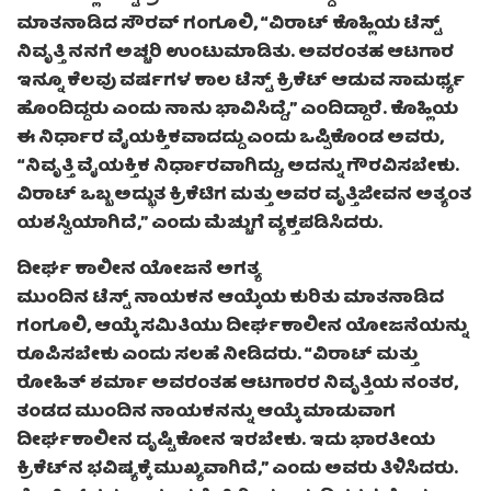
ಮಾತನಾಡಿದ ಸೌರವ್ ಗಂಗೂಲಿ, “ವಿರಾಟ್ ಕೊಹ್ಲಿಯ ಟೆಸ್ಟ್
ನಿವೃತ್ತಿ ನನಗೆ ಅಚ್ಚರಿ ಉಂಟುಮಾಡಿತು. ಅವರಂತಹ ಆಟಗಾರ
ಇನ್ನೂ ಕೆಲವು ವರ್ಷಗಳ ಕಾಲ ಟೆಸ್ಟ್ ಕ್ರಿಕೆಟ್ ಆಡುವ ಸಾಮರ್ಥ್ಯ
ಹೊಂದಿದ್ದರು ಎಂದು ನಾನು ಭಾವಿಸಿದ್ದೆ,” ಎಂದಿದ್ದಾರೆ. ಕೊಹ್ಲಿಯ
ಈ ನಿರ್ಧಾರ ವೈಯಕ್ತಿಕವಾದದ್ದು ಎಂದು ಒಪ್ಪಿಕೊಂಡ ಅವರು,
“ನಿವೃತ್ತಿ ವೈಯಕ್ತಿಕ ನಿರ್ಧಾರವಾಗಿದ್ದು, ಅದನ್ನು ಗೌರವಿಸಬೇಕು.
ವಿರಾಟ್ ಒಬ್ಬ ಅದ್ಭುತ ಕ್ರಿಕೆಟಿಗ ಮತ್ತು ಅವರ ವೃತ್ತಿಜೀವನ ಅತ್ಯಂತ
ಯಶಸ್ವಿಯಾಗಿದೆ,” ಎಂದು ಮೆಚ್ಚುಗೆ ವ್ಯಕ್ತಪಡಿಸಿದರು.
ದೀರ್ಘ ಕಾಲೀನ ಯೋಜನೆ ಅಗತ್ಯ
ಮುಂದಿನ ಟೆಸ್ಟ್ ನಾಯಕನ ಆಯ್ಕೆಯ ಕುರಿತು ಮಾತನಾಡಿದ
ಗಂಗೂಲಿ, ಆಯ್ಕೆ ಸಮಿತಿಯು ದೀರ್ಘಕಾಲೀನ ಯೋಜನೆಯನ್ನು
ರೂಪಿಸಬೇಕು ಎಂದು ಸಲಹೆ ನೀಡಿದರು. “ವಿರಾಟ್ ಮತ್ತು
ರೋಹಿತ್ ಶರ್ಮಾ ಅವರಂತಹ ಆಟಗಾರರ ನಿವೃತ್ತಿಯ ನಂತರ,
ತಂಡದ ಮುಂದಿನ ನಾಯಕನನ್ನು ಆಯ್ಕೆ ಮಾಡುವಾಗ
ದೀರ್ಘಕಾಲೀನ ದೃಷ್ಟಿಕೋನ ಇರಬೇಕು. ಇದು ಭಾರತೀಯ
ಕ್ರಿಕೆಟ್‌ನ ಭವಿಷ್ಯಕ್ಕೆ ಮುಖ್ಯವಾಗಿದೆ,” ಎಂದು ಅವರು ತಿಳಿಸಿದರು.