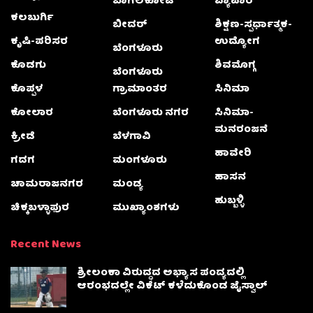
ಬಾಗಲಕೋಟೆ
ವ್ಯಾಪಾರ
ಕಲಬುರ್ಗಿ
ಬೀದರ್
ಶಿಕ್ಷಣ-ಸ್ಪರ್ಧಾತ್ಮಕ-
ಕೃಷಿ-ಪರಿಸರ
ಉದ್ಯೋಗ
ಬೆಂಗಳೂರು
ಕೊಡಗು
ಶಿವಮೊಗ್ಗ
ಬೆಂಗಳೂರು
ಕೊಪ್ಪಳ
ಗ್ರಾಮಾಂತರ
ಸಿನಿಮಾ
ಕೋಲಾರ
ಬೆಂಗಳೂರು ನಗರ
ಸಿನಿಮಾ-
ಮನರಂಜನೆ
ಕ್ರೀಡೆ
ಬೆಳಗಾವಿ
ಹಾವೇರಿ
ಗದಗ
ಮಂಗಳೂರು
ಹಾಸನ
ಚಾಮರಾಜನಗರ
ಮಂಡ್ಯ
ಹುಬ್ಬಳ್ಳಿ
ಚಿಕ್ಕಬಳ್ಳಾಫುರ
ಮುಖ್ಯಾಂಶಗಳು
Recent News
ಶ್ರೀಲಂಕಾ ವಿರುದ್ಧದ ಅಭ್ಯಾಸ ಪಂದ್ಯದಲ್ಲಿ
ಆರಂಭದಲ್ಲೇ ವಿಕೆಟ್ ಕಳೆದುಕೊಂಡ ಜೈಸ್ವಾಲ್