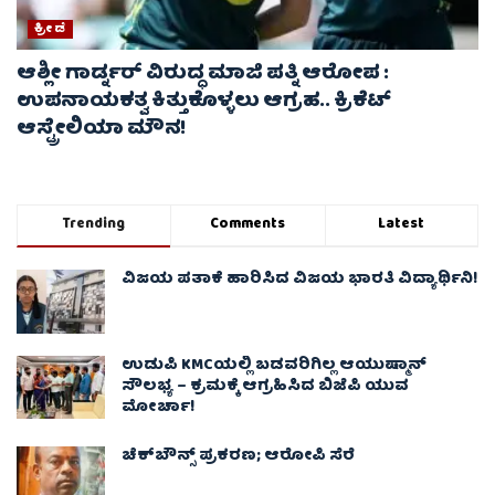
ಕ್ರೀಡೆ
ಆಶ್ಲೀ ಗಾರ್ಡ್ನರ್ ವಿರುದ್ಧ ಮಾಜಿ ಪತ್ನಿ ಆರೋಪ :
ಉಪನಾಯಕತ್ವ ಕಿತ್ತುಕೊಳ್ಳಲು ಆಗ್ರಹ.. ಕ್ರಿಕೆಟ್
ಆಸ್ಟ್ರೇಲಿಯಾ ಮೌನ!
Trending
Comments
Latest
ವಿಜಯ ಪತಾಕೆ ಹಾರಿಸಿದ ವಿಜಯ ಭಾರತಿ ವಿದ್ಯಾರ್ಥಿನಿ!
ಉಡುಪಿ KMCಯಲ್ಲಿ ಬಡವರಿಗಿಲ್ಲ ಆಯುಷ್ಮಾನ್
ಸೌಲಭ್ಯ – ಕ್ರಮಕ್ಕೆ ಆಗ್ರಹಿಸಿದ ಬಿಜೆಪಿ ಯುವ
ಮೋರ್ಚಾ!
ಚೆಕ್​ಬೌನ್ಸ್​ ಪ್ರಕರಣ; ಆರೋಪಿ ಸೆರೆ