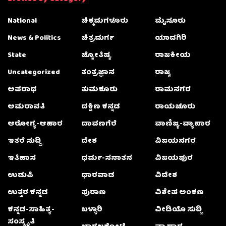
National
ಚಿಕ್ಕಮಗಳೂರು
ಮೈಸೂರು
News & Politics
ಚಿತ್ರದುರ್ಗ
ಯಾದಗಿರಿ
State
ಜ್ಯೋತಿಷ್ಯ
ರಾಜಕೀಯ
Uncategorized
ತಂತ್ರಜ್ಞಾನ
ರಾಜ್ಯ
ಅಪರಾಧ
ತುಮಕೂರು
ರಾಮನಗರ
ಅಮರಾವತಿ
ದಕ್ಷಿಣ ಕನ್ನಡ
ರಾಯಚೂರು
ಆರೋಗ್ಯ-ಆಹಾರ
ದಾವಣಗೆರೆ
ವಾಣಿಜ್ಯ-ವ್ಯಾಪಾರ
ಇತರೆ ಸುದ್ದಿ
ದೇಶ
ವಿಜಯನಗರ
ಇತಿಹಾಸ
ಧರ್ಮ-ಸನಾತನ
ವಿಜಯಪುರ
ಉಡುಪಿ
ಧಾರವಾಡ
ವಿದೇಶ
ಉತ್ತರ ಕನ್ನಡ
ಪುರಾಣ
ವಿಶೇಷ ಅಂಕಣ
ಕನ್ನಡ-ಸಾಹಿತ್ಯ-
ಬಳ್ಳಾರಿ
ವೀಡಿಯೊ ಸುದ್ದಿ
ಸಂಸ್ಕೃತಿ