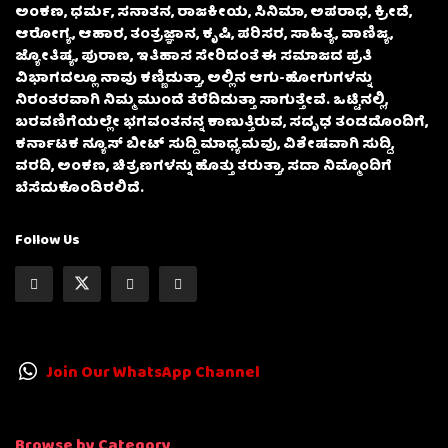
ಅಂಕಣ, ಧರ್ಮ, ಸನಾತನ, ರಾಜಕೀಯ, ಸಿನಿಮಾ, ಅಪರಾಧ, ಕ್ರೀಡೆ,
ಆರೋಗ್ಯ, ಆಹಾರ, ತಂತ್ರಜ್ಞಾನ, ಕೃಷಿ, ಪರಿಸರ, ಸಾಹಿತ್ಯ, ವಾಣಿಜ್ಯ,
ಜ್ಯೋತಿಷ್ಯ, ಪುರಾಣ, ಇತಿಹಾಸ ಸೇರಿದಂತೆ ಈ ಸಮಾಜದ ಪ್ರತಿ
ವಿಭಾಗದಲ್ಲೂ ನಾವು ಕಣ್ಣಿಡುತ್ತಾ, ಅಲ್ಲಿನ ಆಗು-ಹೋಗುಗಳನ್ನು
ನಿರಂತರವಾಗಿ ನಿಮ್ಮ ಮುಂದೆ ತೆರೆದಿಡುತ್ತಾ ಸಾಗುತ್ತೇವೆ. ಒಟ್ಟಿನಲ್ಲಿ,
ಬರವಣಿಗೆಯಲ್ಲೇ ಭಗವಂತನನ್ನ ಕಾಣುತ್ತಿರುವ, ಸದೃಢ ತಂಡದೊಂದಿಗೆ,
ಕರ್ನಾಟಕ ನ್ಯೂಸ್ ಬೀಟ್ ಸುದ್ದಿ ಮಾಧ್ಯಮವು, ವಿಶೇಷವಾಗಿ ಸುದ್ದಿ,
ವರದಿ, ಅಂಕಣ, ಚಿತ್ರಣಗಳನ್ನು ಹೊತ್ತು ತರುತ್ತಾ, ಸದಾ ನಿಮ್ಮೊಂದಿಗೆ
ಬೆಸೆದುಕೊಂಡಿರಲಿದೆ.
Follow Us
Join Our WhatsApp Channel
Browse by Category