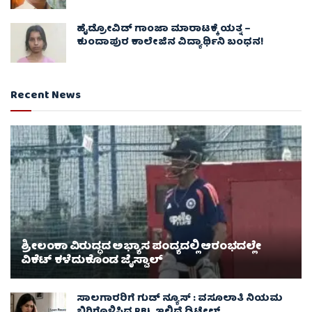
ಹೈಡ್ರೋವಿಡ್ ಗಾಂಜಾ ಮಾರಾಟಕ್ಕೆ ಯತ್ನ –
ಕುಂದಾಪುರ ಕಾಲೇಜಿನ ವಿದ್ಯಾರ್ಥಿನಿ ಬಂಧನ!
Recent News
ಶ್ರೀಲಂಕಾ ವಿರುದ್ಧದ ಅಭ್ಯಾಸ ಪಂದ್ಯದಲ್ಲಿ ಆರಂಭದಲ್ಲೇ
ವಿಕೆಟ್ ಕಳೆದುಕೊಂಡ ಜೈಸ್ವಾಲ್
ಸಾಲಗಾರರಿಗೆ ಗುಡ್ ನ್ಯೂಸ್ : ವಸೂಲಾತಿ ನಿಯಮ
ಬಿಗಿಗೊಳಿಸಿದ RBI..ಇಲ್ಲಿದೆ ಡಿಟೇಲ್ಸ್