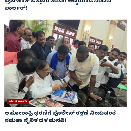
ಫುಟ್‌ಪಾತ್ ಒತ್ತುವರಿ ತೆರವಿಗೆ ಅಡ್ಡಿಯಾದ ನಂದಿನಿ
ಪಾರ್ಲರ್!
ಬೆಂಗಳೂರು
ಅಹೋರಾತ್ರಿ ಧರಣಿಗೆ ಪೊಲೀಸ್ ರಕ್ಷಣೆ ನೀಡುವಂತೆ
ಸಮತಾ ಸೈನಿಕ ದಳ ಮನವಿ!