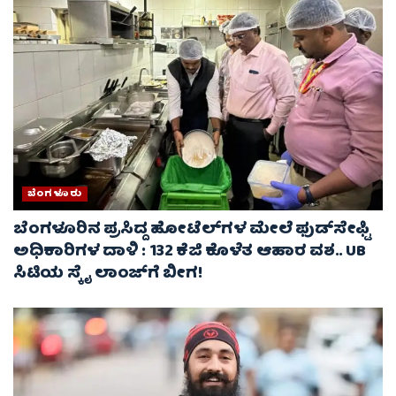
ಬೆಂಗಳೂರು
ಬೆಂಗಳೂರಿನ ಪ್ರಸಿದ್ದ ಹೋಟೆಲ್‌ಗಳ ಮೇಲೆ ಫುಡ್‌ಸೇಫ್ಟಿ
ಅಧಿಕಾರಿಗಳ ದಾಳಿ : 132 ಕೆಜಿ ಕೊಳೆತ ಆಹಾರ ವಶ.. UB
ಸಿಟಿಯ ಸ್ಕೈ ಲಾಂಜ್‌ಗೆ ಬೀಗ!