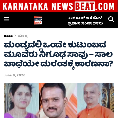
ನಾಗರಾಜ್ ಅರೆಹೊಳೆ
ಪ್ರಧಾನ ಸಂಪಾದಕರು
Home
ಮಂಡ್ಯ
ಮಂಡ್ಯದಲ್ಲಿ ಒಂದೇ ಕುಟುಂಬದ
ಮೂವರು ನಿಗೂಢ ಸಾವು – ಸಾಲ
ಬಾಧೆಯೇ ದುರಂತಕ್ಕೆ ಕಾರಣನಾ?
June 9, 2026