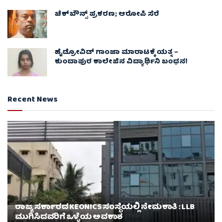
ಚೆಕ್​ಬೌನ್ಸ್​ ಪ್ರಕರಣ; ಆರೋಪಿ ಸೆರೆ
ಹೈಡ್ರೋವಿಡ್ ಗಾಂಜಾ ಮಾರಾಟಕ್ಕೆ ಯತ್ನ –
ಕುಂದಾಪುರ ಕಾಲೇಜಿನ ವಿದ್ಯಾರ್ಥಿನಿ ಬಂಧನ!
Recent News
ರಾಜ್ಯ ಸರ್ಕಾರದ KEONICS ಸಂಸ್ಥೆಯಲ್ಲಿ ನೇಮಕಾತಿ : LLB
ಮುಗಿಸಿದವರಿಗೆ ಒಳ್ಳೆಯ ಅವಕಾಶ