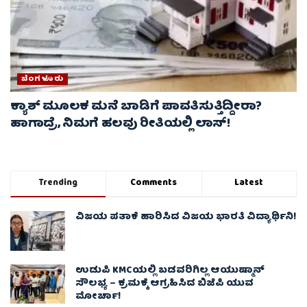
ಬೆಂಗಳೂರು
ಕ್ಯಾಶ್ ಮೂಲಕ ಮನೆ ಬಾಡಿಗೆ ಪಾವತಿಸುತ್ತಿದ್ದೀರಾ?
ಹಾಗಾದ್ರೆ, ನಿಮಗೆ ಹಲವು ರೀತಿಯಲ್ಲಿ ಲಾಸ್!
Trending
Comments
Latest
ವಿಜಯ ಪತಾಕೆ ಹಾರಿಸಿದ ವಿಜಯ ಭಾರತಿ ವಿದ್ಯಾರ್ಥಿನಿ!
ಉಡುಪಿ KMCಯಲ್ಲಿ ಬಡವರಿಗಿಲ್ಲ ಆಯುಷ್ಮಾನ್
ಸೌಲಭ್ಯ – ಕ್ರಮಕ್ಕೆ ಆಗ್ರಹಿಸಿದ ಬಿಜೆಪಿ ಯುವ
ಮೋರ್ಚಾ!