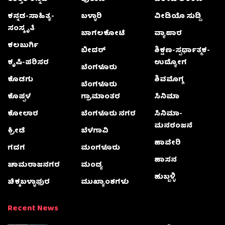
ಕನ್ನಡ-ಸಾಹಿತ್ಯ-
ಬಳ್ಳಾರಿ
ವೀಡಿಯೊ ಸುದ್ದಿ
ಸಂಸ್ಕೃತಿ
ಬಾಗಲಕೋಟೆ
ವ್ಯಾಪಾರ
ಕಲಬುರ್ಗಿ
ಬೀದರ್
ಶಿಕ್ಷಣ-ಸ್ಪರ್ಧಾತ್ಮಕ-
ಕೃಷಿ-ಪರಿಸರ
ಉದ್ಯೋಗ
ಬೆಂಗಳೂರು
ಕೊಡಗು
ಶಿವಮೊಗ್ಗ
ಬೆಂಗಳೂರು
ಕೊಪ್ಪಳ
ಗ್ರಾಮಾಂತರ
ಸಿನಿಮಾ
ಕೋಲಾರ
ಬೆಂಗಳೂರು ನಗರ
ಸಿನಿಮಾ-
ಮನರಂಜನೆ
ಕ್ರೀಡೆ
ಬೆಳಗಾವಿ
ಹಾವೇರಿ
ಗದಗ
ಮಂಗಳೂರು
ಹಾಸನ
ಚಾಮರಾಜನಗರ
ಮಂಡ್ಯ
ಹುಬ್ಬಳ್ಳಿ
ಚಿಕ್ಕಬಳ್ಳಾಫುರ
ಮುಖ್ಯಾಂಶಗಳು
Recent News