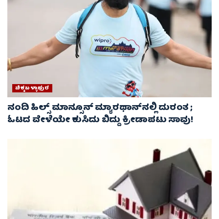
ಚಿಕ್ಕಬಳ್ಳಾಫುರ
ನಂದಿ ಹಿಲ್ಸ್ ಮಾನ್ಸೂನ್ ಮ್ಯಾರಥಾನ್‌ನಲ್ಲಿ ದುರಂತ ;
ಓಟದ ವೇಳೆಯೇ ಕುಸಿದು ಬಿದ್ದು ಕ್ರೀಡಾಪಟು ಸಾವು!