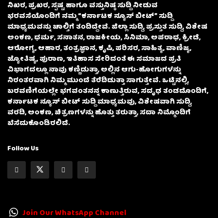
ನಿಖರ, ಪ್ರಖರ, ಸ್ಪಷ್ಟ ಹಾಗೂ ವಸ್ತುನಿಷ್ಠ ಸುದ್ದಿ ನೀಡುವ
ಭರವಸೆಯೊಂದಿಗೆ ನಮ್ಮ “ಕರ್ನಾಟಕ ನ್ಯೂಸ್ ಬೀಟ್” ಸುದ್ದಿ
ಮಾಧ್ಯಮವನ್ನು ಚಾಲ್ತಿಗೆ ತಂದಿದ್ದೇವೆ. ಜಿಲ್ಲಾ ಸುದ್ದಿ, ಪ್ರಸ್ತುತ ಸುದ್ದಿ, ವಿಶೇಷ
ಅಂಕಣ, ಧರ್ಮ, ಸನಾತನ, ರಾಜಕೀಯ, ಸಿನಿಮಾ, ಅಪರಾಧ, ಕ್ರೀಡೆ,
ಆರೋಗ್ಯ, ಆಹಾರ, ತಂತ್ರಜ್ಞಾನ, ಕೃಷಿ, ಪರಿಸರ, ಸಾಹಿತ್ಯ, ವಾಣಿಜ್ಯ,
ಜ್ಯೋತಿಷ್ಯ, ಪುರಾಣ, ಇತಿಹಾಸ ಸೇರಿದಂತೆ ಈ ಸಮಾಜದ ಪ್ರತಿ
ವಿಭಾಗದಲ್ಲೂ ನಾವು ಕಣ್ಣಿಡುತ್ತಾ, ಅಲ್ಲಿನ ಆಗು-ಹೋಗುಗಳನ್ನು
ನಿರಂತರವಾಗಿ ನಿಮ್ಮ ಮುಂದೆ ತೆರೆದಿಡುತ್ತಾ ಸಾಗುತ್ತೇವೆ. ಒಟ್ಟಿನಲ್ಲಿ,
ಬರವಣಿಗೆಯಲ್ಲೇ ಭಗವಂತನನ್ನ ಕಾಣುತ್ತಿರುವ, ಸದೃಢ ತಂಡದೊಂದಿಗೆ,
ಕರ್ನಾಟಕ ನ್ಯೂಸ್ ಬೀಟ್ ಸುದ್ದಿ ಮಾಧ್ಯಮವು, ವಿಶೇಷವಾಗಿ ಸುದ್ದಿ,
ವರದಿ, ಅಂಕಣ, ಚಿತ್ರಣಗಳನ್ನು ಹೊತ್ತು ತರುತ್ತಾ, ಸದಾ ನಿಮ್ಮೊಂದಿಗೆ
ಬೆಸೆದುಕೊಂಡಿರಲಿದೆ.
Follow Us
Join Our WhatsApp Channel