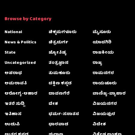
Browse by Category
National
ಚಿಕ್ಕಮಗಳೂರು
ಮೈಸೂರು
News & Politics
ಚಿತ್ರದುರ್ಗ
ಯಾದಗಿರಿ
State
ಜ್ಯೋತಿಷ್ಯ
ರಾಜಕೀಯ
Uncategorized
ತಂತ್ರಜ್ಞಾನ
ರಾಜ್ಯ
ಅಪರಾಧ
ತುಮಕೂರು
ರಾಮನಗರ
ಅಮರಾವತಿ
ದಕ್ಷಿಣ ಕನ್ನಡ
ರಾಯಚೂರು
ಆರೋಗ್ಯ-ಆಹಾರ
ದಾವಣಗೆರೆ
ವಾಣಿಜ್ಯ-ವ್ಯಾಪಾರ
ಇತರೆ ಸುದ್ದಿ
ದೇಶ
ವಿಜಯನಗರ
ಇತಿಹಾಸ
ಧರ್ಮ-ಸನಾತನ
ವಿಜಯಪುರ
ಉಡುಪಿ
ಧಾರವಾಡ
ವಿದೇಶ
ಉತ್ತರ ಕನ್ನಡ
ಪುರಾಣ
ವಿಶೇಷ ಅಂಕಣ