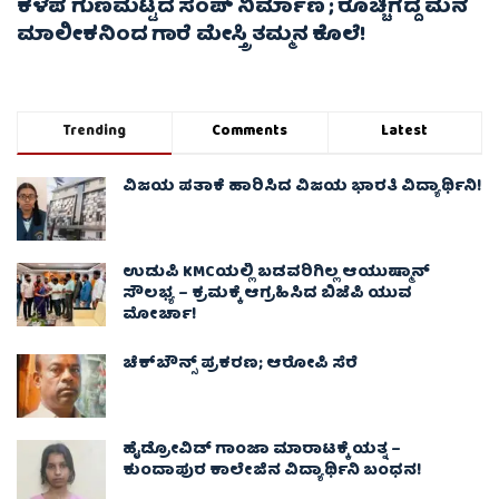
ಕಳಪೆ ಗುಣಮಟ್ಟದ ಸಂಪ್ ನಿರ್ಮಾಣ ; ರೊಚ್ಚಿಗೆದ್ದ ಮನೆ
ಮಾಲೀಕನಿಂದ ಗಾರೆ ಮೇಸ್ತ್ರಿ ತಮ್ಮನ ಕೊಲೆ!
Trending
Comments
Latest
ವಿಜಯ ಪತಾಕೆ ಹಾರಿಸಿದ ವಿಜಯ ಭಾರತಿ ವಿದ್ಯಾರ್ಥಿನಿ!
ಉಡುಪಿ KMCಯಲ್ಲಿ ಬಡವರಿಗಿಲ್ಲ ಆಯುಷ್ಮಾನ್
ಸೌಲಭ್ಯ – ಕ್ರಮಕ್ಕೆ ಆಗ್ರಹಿಸಿದ ಬಿಜೆಪಿ ಯುವ
ಮೋರ್ಚಾ!
ಚೆಕ್​ಬೌನ್ಸ್​ ಪ್ರಕರಣ; ಆರೋಪಿ ಸೆರೆ
ಹೈಡ್ರೋವಿಡ್ ಗಾಂಜಾ ಮಾರಾಟಕ್ಕೆ ಯತ್ನ –
ಕುಂದಾಪುರ ಕಾಲೇಜಿನ ವಿದ್ಯಾರ್ಥಿನಿ ಬಂಧನ!