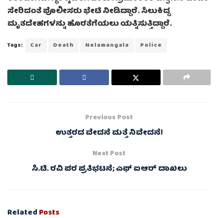
ಸೇರಿದಂತೆ ಪೊಲೀಸರು ಭೇಟಿ ನೀಡಿದ್ದಾರೆ. ಸಿಲುಕಿದ್ದ
ಮೃತದೇಹಗಳನ್ನು ಹೊರತೆಗೆಯಲು ಯತ್ನಿಸುತ್ತಿದ್ದಾರೆ.
Tags:
Car
Death
Nelamangala
Police
Previous Post
ಉತ್ತರದ ವೇದನೆ ಮತ್ತೆ ನಿವೇದನೆ!
Next Post
ಸಿ.ಟಿ. ರವಿ ಪರ ಪ್ರತಿಭಟನೆ; ಎಫ್ ಐಆರ್ ದಾಖಲು
Related
Posts