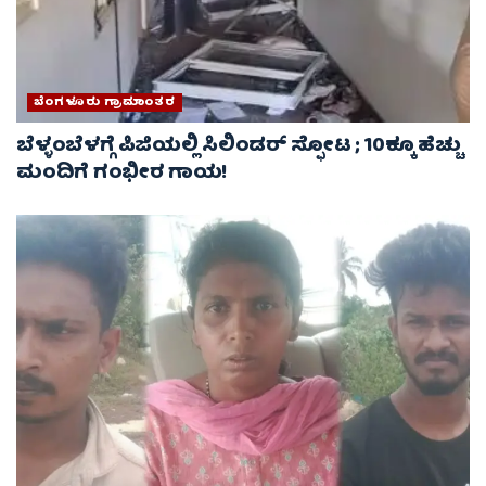
ಬೆಂಗಳೂರು ಗ್ರಾಮಾಂತರ
ಬೆಳ್ಳಂಬೆಳಗ್ಗೆ ಪಿಜಿಯಲ್ಲಿ ಸಿಲಿಂಡರ್ ಸ್ಫೋಟ ; 10ಕ್ಕೂ ಹೆಚ್ಚು
ಮಂದಿಗೆ ಗಂಭೀರ ಗಾಯ!