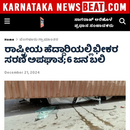
ನಾಗರಾಜ್ ಅರೆಹೊಳೆ
ಪ್ರಧಾನ ಸಂಪಾದಕರು
Home
ಬೆಂಗಳೂರು ಗ್ರಾಮಾಂತರ
ರಾಷ್ಟ್ರೀಯ ಹೆದ್ದಾರಿಯಲ್ಲಿ ಭೀಕರ
ಸರಣಿ ಅಪಘಾತ; 6 ಜನ ಬಲಿ
December 21, 2024