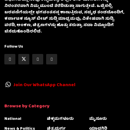
ನಿರಂತರವಾಗಿ ನಿಮ್ಮ ಮುಂದೆ ತೆರೆದಿಡುತ್ತಾ ಸಾಗುತ್ತೇವೆ. ಒಟ್ಟಿನಲ್ಲಿ,
ಬರವಣಿಗೆಯಲ್ಲೇ ಭಗವಂತನನ್ನ ಕಾಣುತ್ತಿರುವ, ಸದೃಢ ತಂಡದೊಂದಿಗೆ,
ಕರ್ನಾಟಕ ನ್ಯೂಸ್ ಬೀಟ್ ಸುದ್ದಿ ಮಾಧ್ಯಮವು, ವಿಶೇಷವಾಗಿ ಸುದ್ದಿ,
ವರದಿ, ಅಂಕಣ, ಚಿತ್ರಣಗಳನ್ನು ಹೊತ್ತು ತರುತ್ತಾ, ಸದಾ ನಿಮ್ಮೊಂದಿಗೆ
ಬೆಸೆದುಕೊಂಡಿರಲಿದೆ.
Follow Us
Join Our WhatsApp Channel
Browse by Category
National
ಚಿಕ್ಕಮಗಳೂರು
ಮೈಸೂರು
News & Politics
ಚಿತ್ರದುರ್ಗ
ಯಾದಗಿರಿ