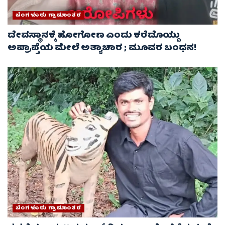
ಬೆಂಗಳೂರು ಗ್ರಾಮಾಂತರ
ದೇವಸ್ಥಾನಕ್ಕೆ ಹೋಗೋಣ ಎಂದು ಕರೆದೊಯ್ದು
ಅಪ್ರಾಪ್ತೆಯ ಮೇಲೆ ಅತ್ಯಾಚಾರ ; ಮೂವರ ಬಂಧನ!
ಬೆಂಗಳೂರು ಗ್ರಾಮಾಂತರ