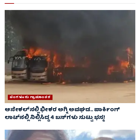
ಬೆಂಗಳೂರು ಗ್ರಾಮಾಂತರ
ಆನೇಕಲ್‌ನಲ್ಲಿ ಭೀಕರ ಅಗ್ನಿ ಅವಘಡ.. ಪಾರ್ಕಿಂಗ್
ಲಾಟ್‌ನಲ್ಲಿ ನಿಲ್ಲಿಸಿದ್ದ 4 ಬಸ್‌ಗಳು ಸುಟ್ಟು ಭಸ್ಮ!