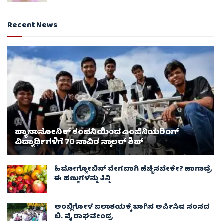
Recent News
ಪ್ಯಾನಾಸೋನಿಕ್ ಕಂಪನಿಯಿಂದ ಎಂಜಿನಿಯರಿಂಗ್
ವಿದ್ಯಾರ್ಥಿಗಳಿಗೆ 70 ಸಾವಿರ ಸ್ಕಾಲರ್ ಶಿಪ್
ಹಿಮೋಗ್ಲೋಬಿನ್ ವೇಗವಾಗಿ ಹೆಚ್ಚಿಸಬೇಕೇ? ಹಾಗಾದ್ರೆ
ಈ ಹಣ್ಣುಗಳನ್ನು ತಿನ್ನಿ
ಅಂಬ್ಲಿಗೋಳ ಜಲಾಶಯಕ್ಕೆ ಬಾಗಿನ ಅರ್ಪಿಸಿದ ಸಂಸದ
ಬಿ. ವೈ ರಾಘವೇಂದ್ರ