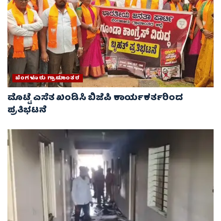
ಬೆಂಗಳೂರು ಗ್ರಾಮಾಂತರ
ಮೊಟ್ಟೆ ಎಸೆತ ಖಂಡಿಸಿ ಬಿಜೆಪಿ ಕಾರ್ಯಕರ್ತರಿಂದ
ಪ್ರತಿಭಟನೆ