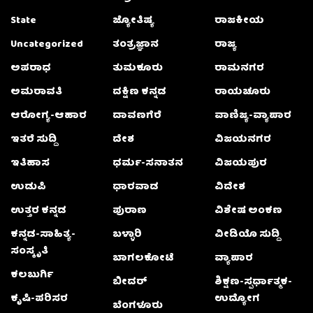
State
ಜ್ಯೋತಿಷ್ಯ
ರಾಜಕೀಯ
Uncategorized
ತಂತ್ರಜ್ಞಾನ
ರಾಜ್ಯ
ಅಪರಾಧ
ತುಮಕೂರು
ರಾಮನಗರ
ಅಮರಾವತಿ
ದಕ್ಷಿಣ ಕನ್ನಡ
ರಾಯಚೂರು
ಆರೋಗ್ಯ-ಆಹಾರ
ದಾವಣಗೆರೆ
ವಾಣಿಜ್ಯ-ವ್ಯಾಪಾರ
ಇತರೆ ಸುದ್ದಿ
ದೇಶ
ವಿಜಯನಗರ
ಇತಿಹಾಸ
ಧರ್ಮ-ಸನಾತನ
ವಿಜಯಪುರ
ಉಡುಪಿ
ಧಾರವಾಡ
ವಿದೇಶ
ಉತ್ತರ ಕನ್ನಡ
ಪುರಾಣ
ವಿಶೇಷ ಅಂಕಣ
ಕನ್ನಡ-ಸಾಹಿತ್ಯ-
ಬಳ್ಳಾರಿ
ವೀಡಿಯೊ ಸುದ್ದಿ
ಸಂಸ್ಕೃತಿ
ಬಾಗಲಕೋಟೆ
ವ್ಯಾಪಾರ
ಕಲಬುರ್ಗಿ
ಬೀದರ್
ಶಿಕ್ಷಣ-ಸ್ಪರ್ಧಾತ್ಮಕ-
ಕೃಷಿ-ಪರಿಸರ
ಉದ್ಯೋಗ
ಬೆಂಗಳೂರು