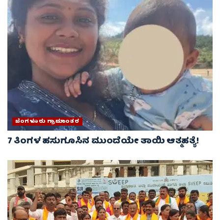
ಬೆಂಗಳೂರು ಗ್ರಾಮಾಂತರ
7 ತಿಂಗಳ ಹಸುಗೂಸಿನ ಮುಂದೆಯೇ ತಾಯಿ ಆತ್ಮಹತ್ಯೆ!