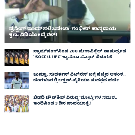
ಡ್ರೆಸ್ಸಿಂಗ್ ರೂಮ್‌ನಲ್ಲಿ ಜಡೇಜಾ-ಗಂಭೀರ್ ಹಾಸ್ಯಮಯ
ಕ್ಷಣ.. ವಿಡಿಯೋ ವೈರಲ್!
ಸ್ಯಾಮ್‌ಸಂಗ್‌ನಿಂದ 200 ಮೆಗಾಪಿಕ್ಸೆಲ್ ಸಾಮರ್ಥ್ಯದ
‘ISOCELL HPC’ ಕ್ಯಾಮೆರಾ ಸೆನ್ಸಾರ್ ಬಿಡುಗಡೆ
ಬುಮ್ರಾ, ಸುದರ್ಶನ್ ಫಿಟ್‌ನೆಸ್ ಬಗ್ಗೆ ಹೆಚ್ಚಿದ ಆತಂಕ..
ಬೆಂಗಳೂರಲ್ಲಿ ಲಕ್ಷ್ಮಣ್-ಸೈಕಿಯಾ ಮಹತ್ವದ ಚರ್ಚೆ
ಬಿಡದಿ ಟೌನ್‌ಶಿಪ್ ವಿರುದ್ಧ ‘ದೋಸ್ತಿ’ಗಳ ಸಮರ..
ಇಂದಿನಿಂದ 3 ದಿನ ಪಾದಯಾತ್ರೆ!