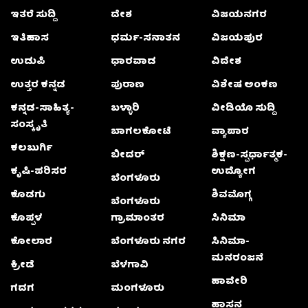
ಇತರೆ ಸುದ್ದಿ
ದೇಶ
ವಿಜಯನಗರ
ಇತಿಹಾಸ
ಧರ್ಮ-ಸನಾತನ
ವಿಜಯಪುರ
ಉಡುಪಿ
ಧಾರವಾಡ
ವಿದೇಶ
ಉತ್ತರ ಕನ್ನಡ
ಪುರಾಣ
ವಿಶೇಷ ಅಂಕಣ
ಕನ್ನಡ-ಸಾಹಿತ್ಯ-
ಬಳ್ಳಾರಿ
ವೀಡಿಯೊ ಸುದ್ದಿ
ಸಂಸ್ಕೃತಿ
ಬಾಗಲಕೋಟೆ
ವ್ಯಾಪಾರ
ಕಲಬುರ್ಗಿ
ಬೀದರ್
ಶಿಕ್ಷಣ-ಸ್ಪರ್ಧಾತ್ಮಕ-
ಕೃಷಿ-ಪರಿಸರ
ಉದ್ಯೋಗ
ಬೆಂಗಳೂರು
ಕೊಡಗು
ಶಿವಮೊಗ್ಗ
ಬೆಂಗಳೂರು
ಕೊಪ್ಪಳ
ಗ್ರಾಮಾಂತರ
ಸಿನಿಮಾ
ಕೋಲಾರ
ಬೆಂಗಳೂರು ನಗರ
ಸಿನಿಮಾ-
ಮನರಂಜನೆ
ಕ್ರೀಡೆ
ಬೆಳಗಾವಿ
ಹಾವೇರಿ
ಗದಗ
ಮಂಗಳೂರು
ಹಾಸನ