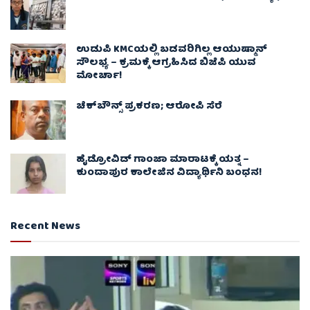
ಉಡುಪಿ KMCಯಲ್ಲಿ ಬಡವರಿಗಿಲ್ಲ ಆಯುಷ್ಮಾನ್
ಸೌಲಭ್ಯ – ಕ್ರಮಕ್ಕೆ ಆಗ್ರಹಿಸಿದ ಬಿಜೆಪಿ ಯುವ
ಮೋರ್ಚಾ!
ಚೆಕ್​ಬೌನ್ಸ್​ ಪ್ರಕರಣ; ಆರೋಪಿ ಸೆರೆ
ಹೈಡ್ರೋವಿಡ್ ಗಾಂಜಾ ಮಾರಾಟಕ್ಕೆ ಯತ್ನ –
ಕುಂದಾಪುರ ಕಾಲೇಜಿನ ವಿದ್ಯಾರ್ಥಿನಿ ಬಂಧನ!
Recent News