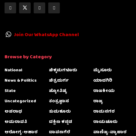
Join Our WhatsApp Channel
Browse by Category
National
ಚಿಕ್ಕಮಗಳೂರು
ಮೈಸೂರು
News & Politics
ಚಿತ್ರದುರ್ಗ
ಯಾದಗಿರಿ
State
ಜ್ಯೋತಿಷ್ಯ
ರಾಜಕೀಯ
Uncategorized
ತಂತ್ರಜ್ಞಾನ
ರಾಜ್ಯ
ಅಪರಾಧ
ತುಮಕೂರು
ರಾಮನಗರ
ಅಮರಾವತಿ
ದಕ್ಷಿಣ ಕನ್ನಡ
ರಾಯಚೂರು
ಆರೋಗ್ಯ-ಆಹಾರ
ದಾವಣಗೆರೆ
ವಾಣಿಜ್ಯ-ವ್ಯಾಪಾರ