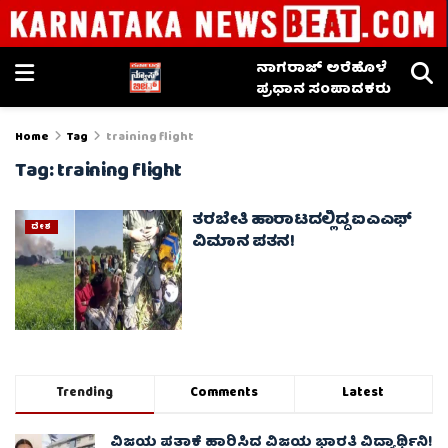
ನಾಗರಾಜ್ ಅರೆಹೊಳೆ
ಪ್ರಧಾನ ಸಂಪಾದಕರು
Home
Tag
training flight
Tag:
training flight
ತರಬೇತಿ ಹಾರಾಟದಲ್ಲಿದ್ದ ಐಎಎಫ್
ದೇಶ
ವಿಮಾನ ಪತನ!
Trending
Comments
Latest
ವಿಜಯ ಪತಾಕೆ ಹಾರಿಸಿದ ವಿಜಯ ಭಾರತಿ ವಿದ್ಯಾರ್ಥಿನಿ!