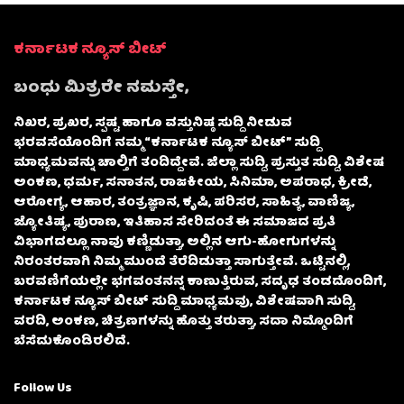
ಕರ್ನಾಟಕ ನ್ಯೂಸ್ ಬೀಟ್
ಬಂಧು ಮಿತ್ರರೇ ನಮಸ್ತೇ,
ನಿಖರ, ಪ್ರಖರ, ಸ್ಪಷ್ಟ ಹಾಗೂ ವಸ್ತುನಿಷ್ಠ ಸುದ್ದಿ ನೀಡುವ
ಭರವಸೆಯೊಂದಿಗೆ ನಮ್ಮ “ಕರ್ನಾಟಕ ನ್ಯೂಸ್ ಬೀಟ್” ಸುದ್ದಿ
ಮಾಧ್ಯಮವನ್ನು ಚಾಲ್ತಿಗೆ ತಂದಿದ್ದೇವೆ. ಜಿಲ್ಲಾ ಸುದ್ದಿ, ಪ್ರಸ್ತುತ ಸುದ್ದಿ, ವಿಶೇಷ
ಅಂಕಣ, ಧರ್ಮ, ಸನಾತನ, ರಾಜಕೀಯ, ಸಿನಿಮಾ, ಅಪರಾಧ, ಕ್ರೀಡೆ,
ಆರೋಗ್ಯ, ಆಹಾರ, ತಂತ್ರಜ್ಞಾನ, ಕೃಷಿ, ಪರಿಸರ, ಸಾಹಿತ್ಯ, ವಾಣಿಜ್ಯ,
ಜ್ಯೋತಿಷ್ಯ, ಪುರಾಣ, ಇತಿಹಾಸ ಸೇರಿದಂತೆ ಈ ಸಮಾಜದ ಪ್ರತಿ
ವಿಭಾಗದಲ್ಲೂ ನಾವು ಕಣ್ಣಿಡುತ್ತಾ, ಅಲ್ಲಿನ ಆಗು-ಹೋಗುಗಳನ್ನು
ನಿರಂತರವಾಗಿ ನಿಮ್ಮ ಮುಂದೆ ತೆರೆದಿಡುತ್ತಾ ಸಾಗುತ್ತೇವೆ. ಒಟ್ಟಿನಲ್ಲಿ,
ಬರವಣಿಗೆಯಲ್ಲೇ ಭಗವಂತನನ್ನ ಕಾಣುತ್ತಿರುವ, ಸದೃಢ ತಂಡದೊಂದಿಗೆ,
ಕರ್ನಾಟಕ ನ್ಯೂಸ್ ಬೀಟ್ ಸುದ್ದಿ ಮಾಧ್ಯಮವು, ವಿಶೇಷವಾಗಿ ಸುದ್ದಿ,
ವರದಿ, ಅಂಕಣ, ಚಿತ್ರಣಗಳನ್ನು ಹೊತ್ತು ತರುತ್ತಾ, ಸದಾ ನಿಮ್ಮೊಂದಿಗೆ
ಬೆಸೆದುಕೊಂಡಿರಲಿದೆ.
Follow Us