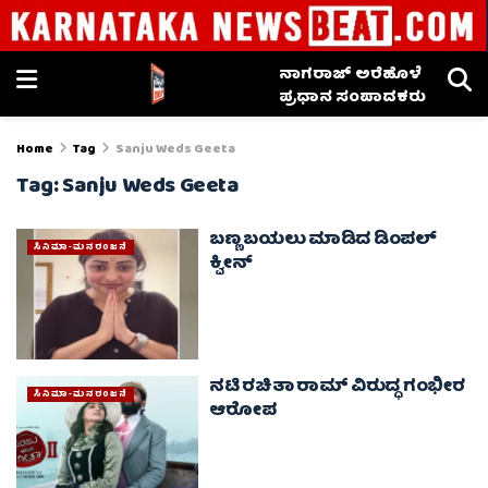
ನಾಗರಾಜ್ ಅರೆಹೊಳೆ
ಪ್ರಧಾನ ಸಂಪಾದಕರು
Home
Tag
Sanju Weds Geeta
Tag:
Sanju Weds Geeta
ಬಣ್ಣ ಬಯಲು ಮಾಡಿದ ಡಿಂಪಲ್
ಸಿನಿಮಾ-ಮನರಂಜನೆ
ಕ್ವೀನ್
ನಟಿ ರಚಿತಾ ರಾಮ್ ವಿರುದ್ಧ ಗಂಭೀರ
ಸಿನಿಮಾ-ಮನರಂಜನೆ
ಆರೋಪ