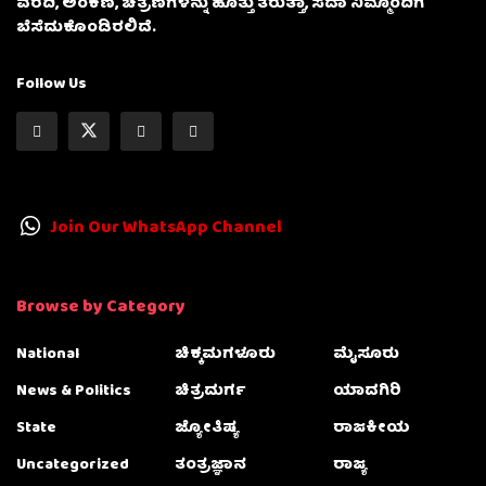
ವರದಿ, ಅಂಕಣ, ಚಿತ್ರಣಗಳನ್ನು ಹೊತ್ತು ತರುತ್ತಾ, ಸದಾ ನಿಮ್ಮೊಂದಿಗೆ
ಬೆಸೆದುಕೊಂಡಿರಲಿದೆ.
Follow Us
Join Our WhatsApp Channel
Browse by Category
National
ಚಿಕ್ಕಮಗಳೂರು
ಮೈಸೂರು
News & Politics
ಚಿತ್ರದುರ್ಗ
ಯಾದಗಿರಿ
State
ಜ್ಯೋತಿಷ್ಯ
ರಾಜಕೀಯ
Uncategorized
ತಂತ್ರಜ್ಞಾನ
ರಾಜ್ಯ