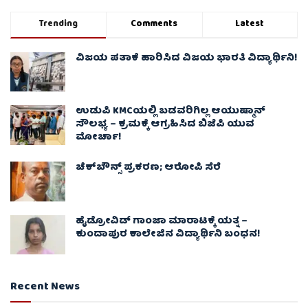
Trending
Comments
Latest
ವಿಜಯ ಪತಾಕೆ ಹಾರಿಸಿದ ವಿಜಯ ಭಾರತಿ ವಿದ್ಯಾರ್ಥಿನಿ!
ಉಡುಪಿ KMCಯಲ್ಲಿ ಬಡವರಿಗಿಲ್ಲ ಆಯುಷ್ಮಾನ್
ಸೌಲಭ್ಯ – ಕ್ರಮಕ್ಕೆ ಆಗ್ರಹಿಸಿದ ಬಿಜೆಪಿ ಯುವ
ಮೋರ್ಚಾ!
ಚೆಕ್​ಬೌನ್ಸ್​ ಪ್ರಕರಣ; ಆರೋಪಿ ಸೆರೆ
ಹೈಡ್ರೋವಿಡ್ ಗಾಂಜಾ ಮಾರಾಟಕ್ಕೆ ಯತ್ನ –
ಕುಂದಾಪುರ ಕಾಲೇಜಿನ ವಿದ್ಯಾರ್ಥಿನಿ ಬಂಧನ!
Recent News