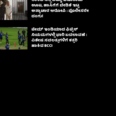
ಲಾಕಪ್‌ನಲ್ಲಿ ಪಿಜ್ಜಾ, ಐಷಾರಾಮಿ
ಊಟ, ಹಾಸಿಗೆಗೆ ಬೇಡಿಕೆ ಇಟ್ಟ
ಅತ್ಯಾಚಾರ ಆರೋಪಿ : ಪೊಲೀಸರೇ
ದಂಗು!
ಟೀಮ್ ಇಂಡಿಯಾದ ಫಿಟ್ನೆಸ್
ನಿಯಮಗಳಲ್ಲಿ ಭಾರಿ ಬದಲಾವಣೆ :
ವಿಶೇಷ ಸವಲತ್ತುಗಳಿಗೆ ಕತ್ತರಿ
ಹಾಕಿದ BCCI