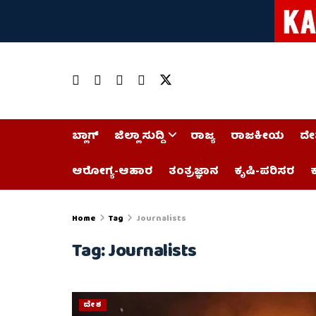
ಬ್ಲಾಗ್
ಜಿಲ್ಲಾ ಸುದ್ದಿ
ರಾಜ್ಯ
ರಾಜಕೀಯ
ದೇ
ಆರೋಗ್ಯ-ಆಹಾರ
ತಂತ್ರಜ್ಞಾನ
ಕೃಷಿ-ಪರಿಸರ
ಕ
Home
Tag
Journalists
Tag:
Journalists
ದೇಶ