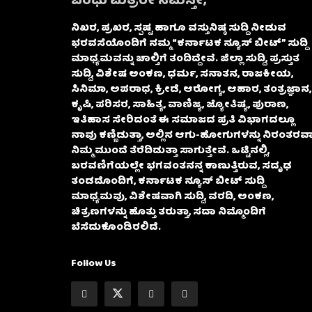
ಬಂಧು ಮಿತ್ರರೇ ನಮಸ್ತೇ,
ನಿಖರ, ಪ್ರಖರ, ಸ್ಪಷ್ಟ ಹಾಗೂ ವಸ್ತುನಿಷ್ಠ ಸುದ್ದಿ ನೀಡುವ
ಭರವಸೆಯೊಂದಿಗೆ ನಮ್ಮ “ಕರ್ನಾಟಕ ನ್ಯೂಸ್ ಬೀಟ್” ಸುದ್ದಿ
ಮಾಧ್ಯಮವನ್ನು ಚಾಲ್ತಿಗೆ ತಂದಿದ್ದೇವೆ. ಜಿಲ್ಲಾ ಸುದ್ದಿ, ಪ್ರಸ್ತುತ
ಸುದ್ದಿ, ವಿಶೇಷ ಅಂಕಣ, ಧರ್ಮ, ಸನಾತನ, ರಾಜಕೀಯ,
ಸಿನಿಮಾ, ಅಪರಾಧ, ಕ್ರೀಡೆ, ಆರೋಗ್ಯ, ಆಹಾರ, ತಂತ್ರಜ್ಞಾನ,
ಕೃಷಿ, ಪರಿಸರ, ಸಾಹಿತ್ಯ, ವಾಣಿಜ್ಯ, ಜ್ಯೋತಿಷ್ಯ, ಪುರಾಣ,
ಇತಿಹಾಸ ಸೇರಿದಂತೆ ಈ ಸಮಾಜದ ಪ್ರತಿ ವಿಭಾಗದಲ್ಲೂ
ನಾವು ಕಣ್ಣಿಡುತ್ತಾ, ಅಲ್ಲಿನ ಆಗು-ಹೋಗುಗಳನ್ನು ನಿರಂತರವಾ
ನಿಮ್ಮ ಮುಂದೆ ತೆರೆದಿಡುತ್ತಾ ಸಾಗುತ್ತೇವೆ. ಒಟ್ಟಿನಲ್ಲಿ,
ಬರವಣಿಗೆಯಲ್ಲೇ ಭಗವಂತನನ್ನ ಕಾಣುತ್ತಿರುವ, ಸದೃಢ
ತಂಡದೊಂದಿಗೆ, ಕರ್ನಾಟಕ ನ್ಯೂಸ್ ಬೀಟ್ ಸುದ್ದಿ
ಮಾಧ್ಯಮವು, ವಿಶೇಷವಾಗಿ ಸುದ್ದಿ, ವರದಿ, ಅಂಕಣ,
ಚಿತ್ರಣಗಳನ್ನು ಹೊತ್ತು ತರುತ್ತಾ, ಸದಾ ನಿಮ್ಮೊಂದಿಗೆ
ಬೆಸೆದುಕೊಂಡಿರಲಿದೆ.
Follow Us