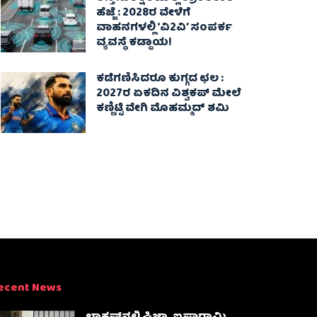
ಹೆಜ್ಜೆ : 2028ರ ವೇಳೆಗೆ
ವಾಹನಗಳಲ್ಲಿ ‘ವಿ2ವಿ’ ಸಂಪರ್ಕ
ವ್ಯವಸ್ಥೆ ಕಡ್ಡಾಯ!
ಕಡೆಗಣಿಸಿದರೂ ಕುಗ್ಗದ ಛಲ :
2027ರ ಏಕದಿನ ವಿಶ್ವಕಪ್‌ ಮೇಲೆ
ಕಣ್ಣಿಟ್ಟಿ ವೇಗಿ ಮೊಹಮ್ಮದ್ ಶಮಿ
ecent News