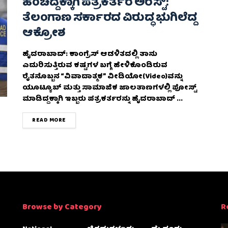
ಹಂಚಿದ್ದಕ್ಕಾಗಿ ಪತ್ರಕರ್ತರ ಅರೆಸ್ಟ್:
ತೆಲಂಗಾಣ ಸರ್ಕಾರದ ವಿರುದ್ಧ ಭುಗಿಲೆದ್ದ
ಆಕ್ರೋಶ
ಹೈದರಾಬಾದ್: ಕಾಂಗ್ರೆಸ್ ಆಡಳಿತದಲ್ಲಿ ತಾನು
ಎದುರಿಸುತ್ತಿರುವ ಕಷ್ಟಗಳ ಬಗ್ಗೆ ಹೇಳಿಕೊಂಡಿರುವ
ರೈತನೊಬ್ಬನ “ವಿವಾದಾತ್ಮಕ” ವೀಡಿಯೋ(Video)ವನ್ನು
ಯೂಟ್ಯೂಬ್ ಮತ್ತು ಸಾಮಾಜಿಕ ಜಾಲತಾಣಗಳಲ್ಲಿ ಪೋಸ್ಟ್
ಮಾಡಿದ್ದಕ್ಕಾಗಿ ಇಬ್ಬರು ಪತ್ರಕರ್ತರನ್ನು ಹೈದರಾಬಾದ್ ...
DETAILS
READ MORE
Browse by Category
R