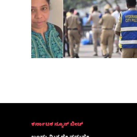
ಕರ್ನಾಟಕ ನ್ಯೂಸ್ ಬೀಟ್