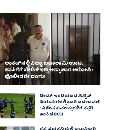
ಲಾಕಪ್‌ನಲ್ಲಿ ಪಿಜ್ಜಾ, ಐಷಾರಾಮಿ ಊಟ,
ಹಾಸಿಗೆಗೆ ಬೇಡಿಕೆ ಇಟ್ಟ ಅತ್ಯಾಚಾರ ಆರೋಪಿ :
ಪೊಲೀಸರೇ ದಂಗು!
ಟೀಮ್ ಇಂಡಿಯಾದ ಫಿಟ್ನೆಸ್
ನಿಯಮಗಳಲ್ಲಿ ಭಾರಿ ಬದಲಾವಣೆ
: ವಿಶೇಷ ಸವಲತ್ತುಗಳಿಗೆ ಕತ್ತರಿ
ಹಾಕಿದ BCCI
ರಸ್ತೆ ಸುರಕ್ಷತೆಯಲ್ಲಿ ಕ್ರಾಂತಿಕಾರಿ