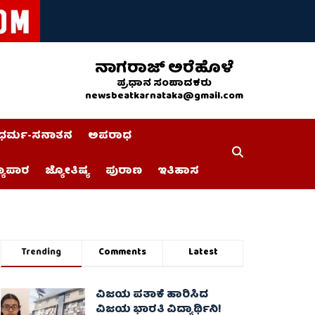
ನಾಗರಾಜ್ ಅರೆಹೊಳೆ
ಪ್ರಧಾನ ಸಂಪಾದಕರು
newsbeatkarnataka@gmail.com
ಧರ್ಮ-ಸನಾತನ
ಅಪರಾಧ
್ಯಾಪಾರ
ಜ್ಯೋತಿಷ್ಯ
ಪುರಾಣ
ಇತಿಹಾಸ
Trending
Comments
Latest
ವಿಜಯ ಪತಾಕೆ ಹಾರಿಸಿದ
ವಿಜಯ ಭಾರತಿ ವಿದ್ಯಾರ್ಥಿನಿ!