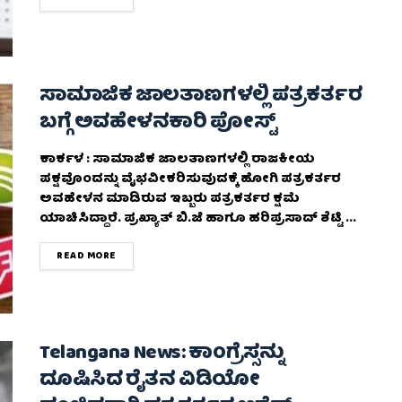
ಸಾಮಾಜಿಕ ಜಾಲತಾಣಗಳಲ್ಲಿ ಪತ್ರಕರ್ತರ
ಬಗ್ಗೆ ಅವಹೇಳನಕಾರಿ ಪೋಸ್ಟ್‌
ಕಾರ್ಕಳ : ಸಾಮಾಜಿಕ ಜಾಲತಾಣಗಳಲ್ಲಿ ರಾಜಕೀಯ
ಪಕ್ಷವೊಂದನ್ನು ವೈಭವೀಕರಿಸುವುದಕ್ಕೆ ಹೋಗಿ ಪತ್ರಕರ್ತರ
ಅವಹೇಳನ ಮಾಡಿರುವ ಇಬ್ಬರು ಪತ್ರಕರ್ತರ ಕ್ಷಮೆ
ಯಾಚಿಸಿದ್ದಾರೆ. ಪ್ರಖ್ಯಾತ್‌ ಬಿ.ಜೆ ಹಾಗೂ ಹರಿಪ್ರಸಾದ್‌ ಶೆಟ್ಟಿ ...
DETAILS
READ MORE
Telangana News: ಕಾಂಗ್ರೆಸ್ಸನ್ನು
ದೂಷಿಸಿದ ರೈತನ ವಿಡಿಯೋ