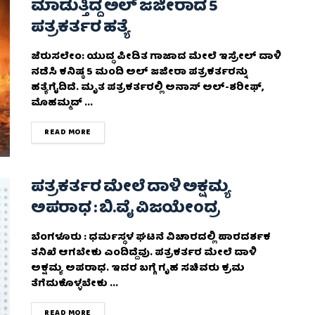
ಮಾಡುತ್ತಿದ್ದ ಅಲ್ ಜಜೀರಾದ 5
ಪತ್ರಕರ್ತರ ಹತ್ಯೆ
ಜೆರುಸಲೇಂ: ಯುದ್ಧ ಪೀಡಿತ ಗಾಜಾದ ಮೇಲೆ ಇಸ್ರೇಲ್ ದಾಳಿ
ನಡೆಸಿ ಕನಿಷ್ಠ 5 ಮಂದಿ ಅಲ್ ಜಜೀರಾ ಪತ್ರಕರ್ತರನ್ನು
ಹತ್ಯೆಗೈದಿದೆ. ಮೃತ ಪತ್ರಕರ್ತರಲ್ಲಿ ಅನಾಸ್ ಅಲ್-ಶರೀಫ್,
ಮೊಹಮ್ಮದ್ ...
DETAILS
READ MORE
ಪತ್ರಕರ್ತರ ಮೇಲೆ ದಾಳಿ ಅಕ್ಷಮ್ಯ
ಅಪರಾಧ : ಬಿ.ವೈ ವಿಜಯೇಂದ್ರ
ಬೆಂಗಳೂರು : ಧರ್ಮಸ್ಥಳ ಘಟನೆ ವಿಚಾರದಲ್ಲಿ ಪಾರದರ್ಶಕ
ತನಿಖೆ ಆಗಬೇಕು ಎಂದಿದ್ದೆವು. ಪತ್ರಕರ್ತರ ಮೇಲೆ ದಾಳಿ
ಅಕ್ಷಮ್ಯ ಅಪರಾಧ. ಇದರ ಬಗ್ಗೆ ಗೃಹ ಸಚಿವರು ಕ್ರಮ
ತೆಗೆದುಕೊಳ್ಳಬೇಕು ...
DETAILS
READ MORE