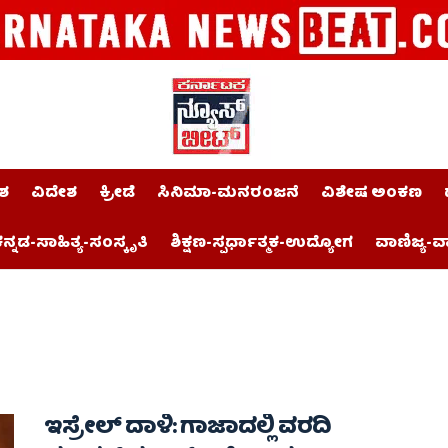
ಶ
ವಿದೇಶ
ಕ್ರೀಡೆ
ಸಿನಿಮಾ-ಮನರಂಜನೆ
ವಿಶೇಷ ಅಂಕಣ
ನ್ನಡ-ಸಾಹಿತ್ಯ-ಸಂಸ್ಕೃತಿ
ಶಿಕ್ಷಣ-ಸ್ಪರ್ಧಾತ್ಮಕ-ಉದ್ಯೋಗ
ವಾಣಿಜ್ಯ-ವ
ಇಸ್ರೇಲ್ ದಾಳಿ: ಗಾಜಾದಲ್ಲಿ ವರದಿ