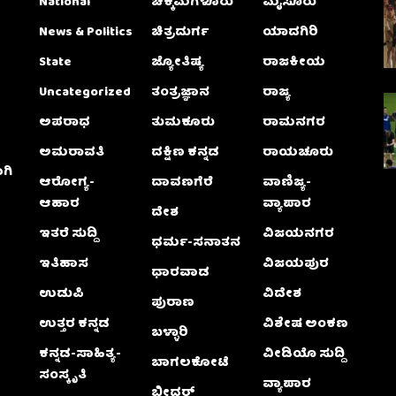
National
ಚಿಕ್ಕಮಗಳೂರು
ಮೈಸೂರು
News & Politics
ಚಿತ್ರದುರ್ಗ
ಯಾದಗಿರಿ
State
ಜ್ಯೋತಿಷ್ಯ
ರಾಜಕೀಯ
Uncategorized
ತಂತ್ರಜ್ಞಾನ
ರಾಜ್ಯ
ಅಪರಾಧ
ತುಮಕೂರು
ರಾಮನಗರ
ಅಮರಾವತಿ
ದಕ್ಷಿಣ ಕನ್ನಡ
ರಾಯಚೂರು
ಗಿ
ಆರೋಗ್ಯ-
ದಾವಣಗೆರೆ
ವಾಣಿಜ್ಯ-
ಆಹಾರ
ವ್ಯಾಪಾರ
ದೇಶ
ಇತರೆ ಸುದ್ದಿ
ವಿಜಯನಗರ
ಧರ್ಮ-ಸನಾತನ
ಇತಿಹಾಸ
ವಿಜಯಪುರ
ಧಾರವಾಡ
ಉಡುಪಿ
ವಿದೇಶ
ಪುರಾಣ
ಉತ್ತರ ಕನ್ನಡ
ವಿಶೇಷ ಅಂಕಣ
ಬಳ್ಳಾರಿ
ಕನ್ನಡ-ಸಾಹಿತ್ಯ-
ವೀಡಿಯೊ ಸುದ್ದಿ
ಬಾಗಲಕೋಟೆ
ಸಂಸ್ಕೃತಿ
ವ್ಯಾಪಾರ
ಬೀದರ್