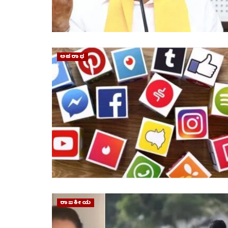
ಅಪರಾಧ
ರಾಜಕೀಯ