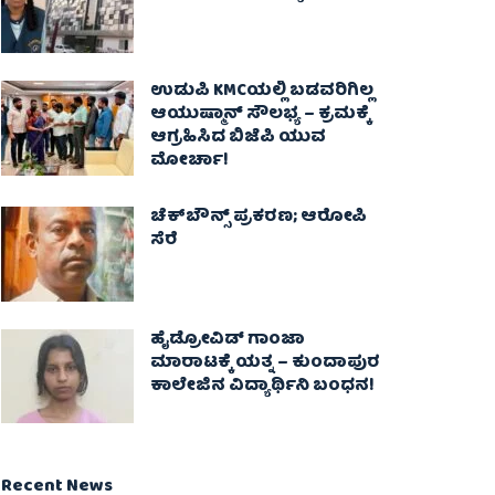
ಉಡುಪಿ KMCಯಲ್ಲಿ ಬಡವರಿಗಿಲ್ಲ
ಆಯುಷ್ಮಾನ್ ಸೌಲಭ್ಯ – ಕ್ರಮಕ್ಕೆ
ಆಗ್ರಹಿಸಿದ ಬಿಜೆಪಿ ಯುವ
ಮೋರ್ಚಾ!
ಚೆಕ್​ಬೌನ್ಸ್​ ಪ್ರಕರಣ; ಆರೋಪಿ
ಸೆರೆ
ಹೈಡ್ರೋವಿಡ್ ಗಾಂಜಾ
ಮಾರಾಟಕ್ಕೆ ಯತ್ನ – ಕುಂದಾಪುರ
ಕಾಲೇಜಿನ ವಿದ್ಯಾರ್ಥಿನಿ ಬಂಧನ!
Recent News