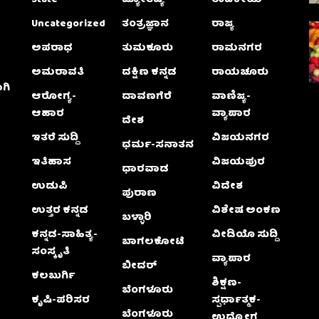
Uncategorized
ತಂತ್ರಜ್ಞಾನ
ರಾಜ್ಯ
ಅಪರಾಧ
ತುಮಕೂರು
ರಾಮನಗರ
ಅಮರಾವತಿ
ದಕ್ಷಿಣ ಕನ್ನಡ
ರಾಯಚೂರು
ಗಿ
ಆರೋಗ್ಯ-
ದಾವಣಗೆರೆ
ವಾಣಿಜ್ಯ-
ಆಹಾರ
ವ್ಯಾಪಾರ
ದೇಶ
ಇತರೆ ಸುದ್ದಿ
ವಿಜಯನಗರ
ಧರ್ಮ-ಸನಾತನ
ಇತಿಹಾಸ
ವಿಜಯಪುರ
ಧಾರವಾಡ
ಉಡುಪಿ
ವಿದೇಶ
ಪುರಾಣ
ಉತ್ತರ ಕನ್ನಡ
ವಿಶೇಷ ಅಂಕಣ
ಬಳ್ಳಾರಿ
ಕನ್ನಡ-ಸಾಹಿತ್ಯ-
ವೀಡಿಯೊ ಸುದ್ದಿ
ಬಾಗಲಕೋಟೆ
ಸಂಸ್ಕೃತಿ
ವ್ಯಾಪಾರ
ಬೀದರ್
ಕಲಬುರ್ಗಿ
ಶಿಕ್ಷಣ-
ಬೆಂಗಳೂರು
ಕೃಷಿ-ಪರಿಸರ
ಸ್ಪರ್ಧಾತ್ಮಕ-
ಬೆಂಗಳೂರು
ಉದ್ಯೋಗ