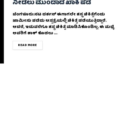
ನೀಡಲು ಮುಂದಾದ ಖಾಕಿ ಪಡೆ
ಬೆಂಗಳೂರು:ನಟ ದರ್ಶನ್ ಈಗಾಗಲೇ ಶಸ್ತ್ರ ಚಿಕಿತ್ಸೆಗೆಂದು
ಜಾಮೀನು ಪಡೆದು ಆಸ್ಪತ್ರೆಯಲ್ಲಿ ಚಿಕಿತ್ಸೆ ಪಡೆಯುತ್ತಿದ್ದಾರೆ.
ಆದರೆ, ಇದುವರೆಗೂ ಶಸ್ತ್ರ ಚಿಕಿತ್ಸೆ ಮಾಡಿಸಿಕೊಂಡಿಲ್ಲ. ಈ ಮಧ್ಯೆ
ಅವರಿಗೆ ಶಾಕ್ ಕೊಡಲು ...
DETAILS
READ MORE