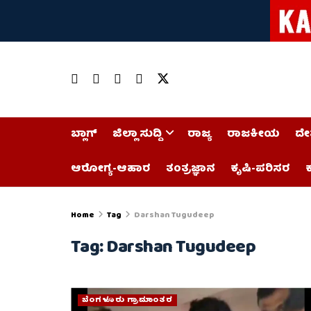
ಬ್ಲಾಗ್
ಜಿಲ್ಲಾ ಸುದ್ದಿ
ರಾಜ್ಯ
ರಾಜಕೀಯ
ದೇ
ಆರೋಗ್ಯ-ಆಹಾರ
ತಂತ್ರಜ್ಞಾನ
ಕೃಷಿ-ಪರಿಸರ
ಕ
Home
Tag
Darshan Tugudeep
Tag:
Darshan Tugudeep
ಬೆಂಗಳೂರು ಗ್ರಾಮಾಂತರ