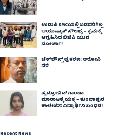
ಉಡುಪಿ KMCಯಲ್ಲಿ ಬಡವರಿಗಿಲ್ಲ
ಆಯುಷ್ಮಾನ್ ಸೌಲಭ್ಯ – ಕ್ರಮಕ್ಕೆ
ಆಗ್ರಹಿಸಿದ ಬಿಜೆಪಿ ಯುವ
ಮೋರ್ಚಾ!
ಚೆಕ್​ಬೌನ್ಸ್​ ಪ್ರಕರಣ; ಆರೋಪಿ
ಸೆರೆ
ಹೈಡ್ರೋವಿಡ್ ಗಾಂಜಾ
ಮಾರಾಟಕ್ಕೆ ಯತ್ನ – ಕುಂದಾಪುರ
ಕಾಲೇಜಿನ ವಿದ್ಯಾರ್ಥಿನಿ ಬಂಧನ!
Recent News