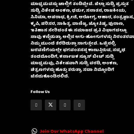
ಮಾಧ್ಯಮವನ್ನು ಚಾಲ್ತಿಗೆ ತಂದಿದ್ದೇವೆ. ಜಿಲ್ಲಾ ಸುದ್ದಿ, ಪ್ರಸ್ತುತ
ಸುದ್ದಿ, ವಿಶೇಷ ಅಂಕಣ, ಧರ್ಮ, ಸನಾತನ, ರಾಜಕೀಯ,
ಸಿನಿಮಾ, ಅಪರಾಧ, ಕ್ರೀಡೆ, ಆರೋಗ್ಯ, ಆಹಾರ, ತಂತ್ರಜ್ಞಾನ,
ಕೃಷಿ, ಪರಿಸರ, ಸಾಹಿತ್ಯ, ವಾಣಿಜ್ಯ, ಜ್ಯೋತಿಷ್ಯ, ಪುರಾಣ,
ಇತಿಹಾಸ ಸೇರಿದಂತೆ ಈ ಸಮಾಜದ ಪ್ರತಿ ವಿಭಾಗದಲ್ಲೂ
ನಾವು ಕಣ್ಣಿಡುತ್ತಾ, ಅಲ್ಲಿನ ಆಗು-ಹೋಗುಗಳನ್ನು ನಿರಂತರವಾ
ನಿಮ್ಮ ಮುಂದೆ ತೆರೆದಿಡುತ್ತಾ ಸಾಗುತ್ತೇವೆ. ಒಟ್ಟಿನಲ್ಲಿ,
ಬರವಣಿಗೆಯಲ್ಲೇ ಭಗವಂತನನ್ನ ಕಾಣುತ್ತಿರುವ, ಸದೃಢ
ತಂಡದೊಂದಿಗೆ, ಕರ್ನಾಟಕ ನ್ಯೂಸ್ ಬೀಟ್ ಸುದ್ದಿ
ಮಾಧ್ಯಮವು, ವಿಶೇಷವಾಗಿ ಸುದ್ದಿ, ವರದಿ, ಅಂಕಣ,
ಚಿತ್ರಣಗಳನ್ನು ಹೊತ್ತು ತರುತ್ತಾ, ಸದಾ ನಿಮ್ಮೊಂದಿಗೆ
ಬೆಸೆದುಕೊಂಡಿರಲಿದೆ.
Follow Us
Join Our WhatsApp Channel