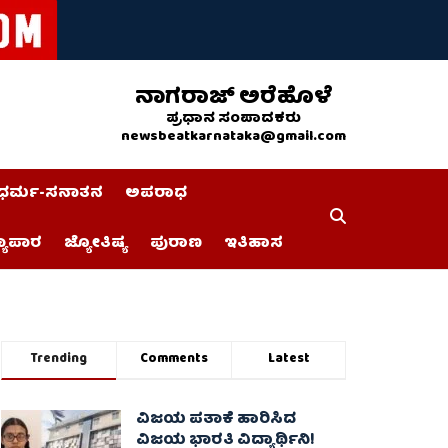
ನಾಗರಾಜ್ ಅರೆಹೊಳೆ
ಪ್ರಧಾನ ಸಂಪಾದಕರು
newsbeatkarnataka@gmail.com
ಧರ್ಮ-ಸನಾತನ
ಅಪರಾಧ
್ಯಾಪಾರ
ಜ್ಯೋತಿಷ್ಯ
ಪುರಾಣ
ಇತಿಹಾಸ
Trending
Comments
Latest
ವಿಜಯ ಪತಾಕೆ ಹಾರಿಸಿದ
ವಿಜಯ ಭಾರತಿ ವಿದ್ಯಾರ್ಥಿನಿ!