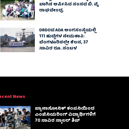
ಬಾಗಿನ ಅರ್ಪಿಸಿದ ಸಂಸದ ಬಿ. ವೈ
ರಾಘವೇಂದ್ರ
DRDOದ ADA ಅಂಗಸಂಸ್ಥೆಯಲ್ಲಿ
111 ಹುದ್ದೆಗಳ ನೇಮಕಾತಿ:
ಬೆಂಗಳೂರಿನಲ್ಲೇ ಕೆಲಸ, 37
ಸಾವಿರ ರೂ. ಸಂಬಳ
ecent News
ಪ್ಯಾನಾಸೋನಿಕ್ ಕಂಪನಿಯಿಂದ
ಎಂಜಿನಿಯರಿಂಗ್ ವಿದ್ಯಾರ್ಥಿಗಳಿಗೆ
70 ಸಾವಿರ ಸ್ಕಾಲರ್ ಶಿಪ್