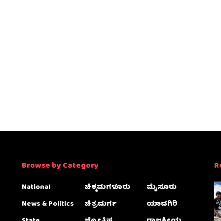
Browse by Category
R
National
ಚಿಕ್ಕಮಗಳೂರು
ಮೈಸೂರು
News & Politics
ಚಿತ್ರದುರ್ಗ
ಯಾದಗಿರಿ
State
ಜ್ಯೋತಿಷ್ಯ
ರಾಜಕೀಯ