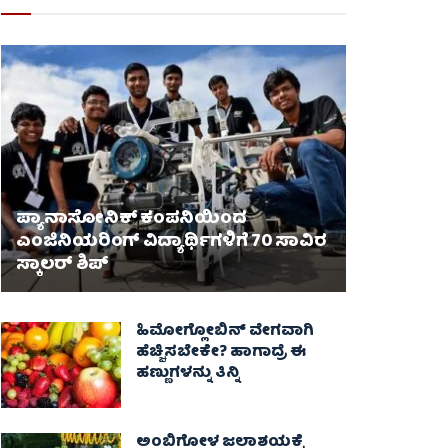
ಪ್ಯಾನಾಸೋನಿಕ್ ಕಂಪನಿಯಿಂದ
ಎಂಜಿನಿಯರಿಂಗ್ ವಿದ್ಯಾರ್ಥಿಗಳಿಗೆ 70 ಸಾವಿರ
ಸ್ಕಾಲರ್ ಶಿಪ್
ಹಿಮೋಗ್ಲೋಬಿನ್ ವೇಗವಾಗಿ
ಹೆಚ್ಚಿಸಬೇಕೇ? ಹಾಗಾದ್ರೆ ಈ
ಹಣ್ಣುಗಳನ್ನು ತಿನ್ನಿ
ಅಂಬ್ಲಿಗೋಳ ಜಲಾಶಯಕ್ಕೆ