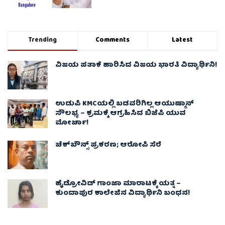
Trending
Comments
Latest
ವಿಜಯ ಪತಾಕೆ ಹಾರಿಸಿದ ವಿಜಯ ಭಾರತಿ ವಿದ್ಯಾರ್ಥಿನಿ!
ಉಡುಪಿ KMCಯಲ್ಲಿ ಬಡವರಿಗಿಲ್ಲ ಆಯುಷ್ಮಾನ್
ಸೌಲಭ್ಯ – ಕ್ರಮಕ್ಕೆ ಆಗ್ರಹಿಸಿದ ಬಿಜೆಪಿ ಯುವ
ಮೋರ್ಚಾ!
ಚೆಕ್​ಬೌನ್ಸ್​ ಪ್ರಕರಣ; ಆರೋಪಿ ಸೆರೆ
ಹೈಡ್ರೋವಿಡ್ ಗಾಂಜಾ ಮಾರಾಟಕ್ಕೆ ಯತ್ನ –
ಕುಂದಾಪುರ ಕಾಲೇಜಿನ ವಿದ್ಯಾರ್ಥಿನಿ ಬಂಧನ!