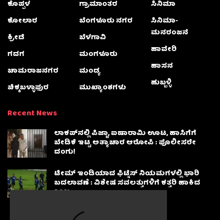
ಕೊಪ್ಪಳ
ಗ್ರಾಮಾಂತರ
ಸಿನಿಮಾ
ಕೋಲಾರ
ಬೆಂಗಳೂರು ನಗರ
ಸಿನಿಮಾ-
ಮನರಂಜನೆ
ಕ್ರೀಡೆ
ಬೆಳಗಾವಿ
ಹಾವೇರಿ
ಗದಗ
ಮಂಗಳೂರು
ಹಾಸನ
ಚಾಮರಾಜನಗರ
ಮಂಡ್ಯ
ಹುಬ್ಬಳ್ಳಿ
ಚಿಕ್ಕಬಳ್ಳಾಫುರ
ಮುಖ್ಯಾಂಶಗಳು
Recent News
ಲಾಕಪ್‌ನಲ್ಲಿ ಪಿಜ್ಜಾ, ಐಷಾರಾಮಿ ಊಟ, ಹಾಸಿಗೆಗೆ
ಬೇಡಿಕೆ ಇಟ್ಟ ಅತ್ಯಾಚಾರ ಆರೋಪಿ : ಪೊಲೀಸರೇ
ದಂಗು!
ಟೀಮ್ ಇಂಡಿಯಾದ ಫಿಟ್ನೆಸ್ ನಿಯಮಗಳಲ್ಲಿ ಭಾರಿ
ಬದಲಾವಣೆ : ವಿಶೇಷ ಸವಲತ್ತುಗಳಿಗೆ ಕತ್ತರಿ ಹಾಕಿದ
BCCI