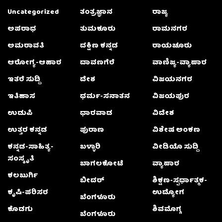
Uncategorized
ತಂತ್ರಜ್ಞಾನ
ರಾಜ್ಯ
ಅಪರಾಧ
ತುಮಕೂರು
ರಾಮನಗರ
ಅಮರಾವತಿ
ದಕ್ಷಿಣ ಕನ್ನಡ
ರಾಯಚೂರು
ಆರೋಗ್ಯ-ಆಹಾರ
ದಾವಣಗೆರೆ
ವಾಣಿಜ್ಯ-ವ್ಯಾಪಾರ
ಇತರೆ ಸುದ್ದಿ
ದೇಶ
ವಿಜಯನಗರ
ಇತಿಹಾಸ
ಧರ್ಮ-ಸನಾತನ
ವಿಜಯಪುರ
ಉಡುಪಿ
ಧಾರವಾಡ
ವಿದೇಶ
ಉತ್ತರ ಕನ್ನಡ
ಪುರಾಣ
ವಿಶೇಷ ಅಂಕಣ
ಕನ್ನಡ-ಸಾಹಿತ್ಯ-
ಬಳ್ಳಾರಿ
ವೀಡಿಯೊ ಸುದ್ದಿ
ಸಂಸ್ಕೃತಿ
ಬಾಗಲಕೋಟೆ
ವ್ಯಾಪಾರ
ಕಲಬುರ್ಗಿ
ಬೀದರ್
ಶಿಕ್ಷಣ-ಸ್ಪರ್ಧಾತ್ಮಕ-
ಕೃಷಿ-ಪರಿಸರ
ಉದ್ಯೋಗ
ಬೆಂಗಳೂರು
ಕೊಡಗು
ಶಿವಮೊಗ್ಗ
ಬೆಂಗಳೂರು