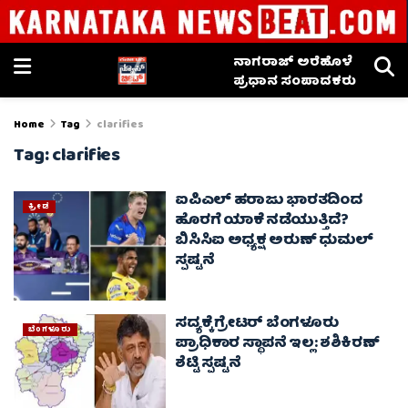
ನಾಗರಾಜ್ ಅರೆಹೊಳೆ
ಪ್ರಧಾನ ಸಂಪಾದಕರು
Home
Tag
clarifies
Tag:
clarifies
ಐಪಿಎಲ್ ಹರಾಜು ಭಾರತದಿಂದ
ಕ್ರೀಡೆ
ಹೊರಗೆ ಯಾಕೆ ನಡೆಯುತ್ತಿದೆ?
ಬಿಸಿಸಿಐ ಅಧ್ಯಕ್ಷ ಅರುಣ್ ಧುಮಲ್
ಸ್ಪಷ್ಟನೆ
ಸದ್ಯಕ್ಕೆ ಗ್ರೇಟರ್ ಬೆಂಗಳೂರು
ಬೆಂಗಳೂರು
ಪ್ರಾಧಿಕಾರ ಸ್ಥಾಪನೆ ಇಲ್ಲ: ಶಶಿಕಿರಣ್
ಶೆಟ್ಟಿ ಸ್ಪಷ್ಟನೆ