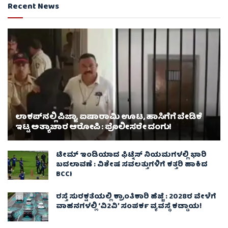
Recent News
ಲಾಕಪ್‌ನಲ್ಲಿ ಪಿಜ್ಜಾ, ಐಷಾರಾಮಿ ಊಟ, ಹಾಸಿಗೆಗೆ ಬೇಡಿಕೆ
ಇಟ್ಟ ಅತ್ಯಾಚಾರ ಆರೋಪಿ : ಪೊಲೀಸರೇ ದಂಗು!
ಟೀಮ್ ಇಂಡಿಯಾದ ಫಿಟ್ನೆಸ್ ನಿಯಮಗಳಲ್ಲಿ ಭಾರಿ
ಬದಲಾವಣೆ : ವಿಶೇಷ ಸವಲತ್ತುಗಳಿಗೆ ಕತ್ತರಿ ಹಾಕಿದ
BCCI
ರಸ್ತೆ ಸುರಕ್ಷತೆಯಲ್ಲಿ ಕ್ರಾಂತಿಕಾರಿ ಹೆಜ್ಜೆ : 2028ರ ವೇಳೆಗೆ
ವಾಹನಗಳಲ್ಲಿ ‘ವಿ2ವಿ’ ಸಂಪರ್ಕ ವ್ಯವಸ್ಥೆ ಕಡ್ಡಾಯ!