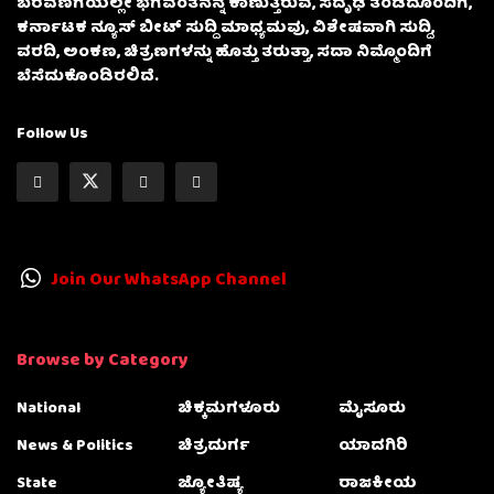
ಬರವಣಿಗೆಯಲ್ಲೇ ಭಗವಂತನನ್ನ ಕಾಣುತ್ತಿರುವ, ಸದೃಢ ತಂಡದೊಂದಿಗೆ,
ಕರ್ನಾಟಕ ನ್ಯೂಸ್ ಬೀಟ್ ಸುದ್ದಿ ಮಾಧ್ಯಮವು, ವಿಶೇಷವಾಗಿ ಸುದ್ದಿ,
ವರದಿ, ಅಂಕಣ, ಚಿತ್ರಣಗಳನ್ನು ಹೊತ್ತು ತರುತ್ತಾ, ಸದಾ ನಿಮ್ಮೊಂದಿಗೆ
ಬೆಸೆದುಕೊಂಡಿರಲಿದೆ.
Follow Us
Join Our WhatsApp Channel
Browse by Category
National
ಚಿಕ್ಕಮಗಳೂರು
ಮೈಸೂರು
News & Politics
ಚಿತ್ರದುರ್ಗ
ಯಾದಗಿರಿ
State
ಜ್ಯೋತಿಷ್ಯ
ರಾಜಕೀಯ